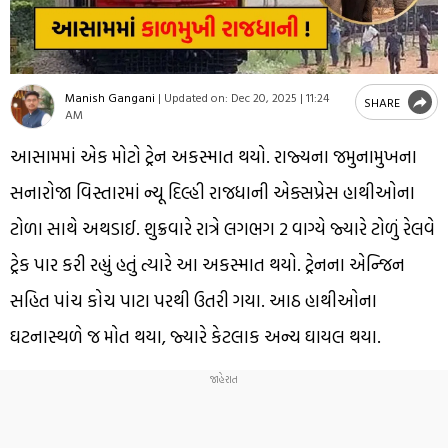
Manish Gangani
|
Updated on:
Dec 20, 2025 | 11:24
SHARE
AM
આસામમાં એક મોટો ટ્રેન અકસ્માત થયો. રાજ્યના જમુનામુખના
સનારોજા વિસ્તારમાં ન્યૂ દિલ્હી રાજધાની એક્સપ્રેસ હાથીઓના
ટોળા સાથે અથડાઈ. શુક્રવારે રાત્રે લગભગ 2 વાગ્યે જ્યારે ટોળું રેલવે
ટ્રેક પાર કરી રહ્યું હતું ત્યારે આ અકસ્માત થયો. ટ્રેનના એન્જિન
સહિત પાંચ કોચ પાટા પરથી ઉતરી ગયા. આઠ હાથીઓના
ઘટનાસ્થળે જ મોત થયા, જ્યારે કેટલાક અન્ય ઘાયલ થયા.