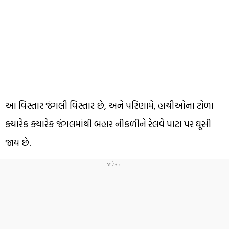
આ વિસ્તાર જંગલી વિસ્તાર છે, અને પરિણામે, હાથીઓના ટોળા
ક્યારેક ક્યારેક જંગલમાંથી બહાર નીકળીને રેલવે પાટા પર ઘૂસી
જાય છે.