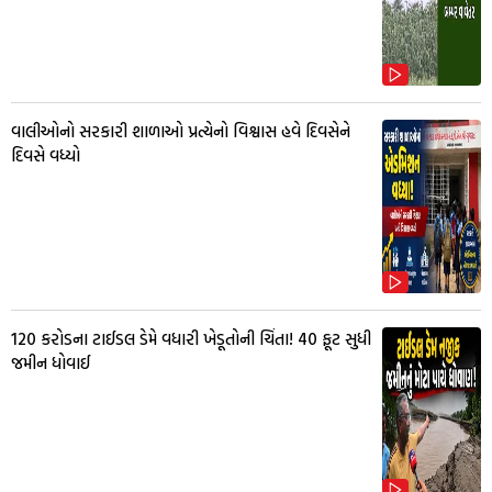
વાલીઓનો સરકારી શાળાઓ પ્રત્યેનો વિશ્વાસ હવે દિવસેને
દિવસે વધ્યો
₹120 કરોડના ટાઈડલ ડેમે વધારી ખેડૂતોની ચિંતા! 40 ફૂટ સુધી
જમીન ધોવાઈ