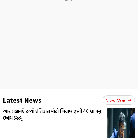
Latest News
View More
આર પ્રજ્ઞાનંદે રચ્યો ઈતિહાસ મોટો ખિતાબ જીતી 40 લાખનું
ઈનામ જીત્યું