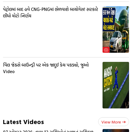
પેટ્રોલમાં બાદ હવે CNG-PNGમાં ભેળવાશે બાયોગેસ! સરકારે
લીધો મોટો નિર્ણય
વિલ જેક્સે બાઉન્ડ્રી પર એક જાદુઈ કેચ પકડ્યો, જુઓ
Video
Latest Videos
View More