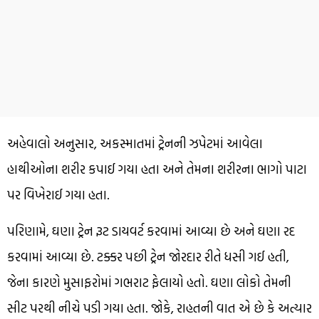
અહેવાલો અનુસાર, અકસ્માતમાં ટ્રેનની ઝપેટમાં આવેલા
હાથીઓના શરીર કપાઈ ગયા હતા અને તેમના શરીરના ભાગો પાટા
પર વિખેરાઈ ગયા હતા.
પરિણામે, ઘણા ટ્રેન રૂટ ડાયવર્ટ કરવામાં આવ્યા છે અને ઘણા રદ
કરવામાં આવ્યા છે. ટક્કર પછી ટ્રેન જોરદાર રીતે ધસી ગઈ હતી,
જેના કારણે મુસાફરોમાં ગભરાટ ફેલાયો હતો. ઘણા લોકો તેમની
સીટ પરથી નીચે પડી ગયા હતા. જોકે, રાહતની વાત એ છે કે અત્યાર