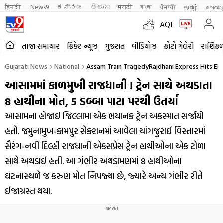
हिन्दी 
News9
ಕನ್ನಡ
తెలుగు
मराठी
বাংলা
ਪੰਜਾਬੀ
தமிழ்
മലയാ
AQI
તાજા સમાચાર
ક્રિકેટ ન્યૂઝ
ગુજરાત
વીડિયોઝ
ફોટો ગેલેરી
રાશિફ
Gujarati News
National
Assam Train TragedyRajdhani Express Hits Ele
આસામમાં કાળમુખી રાજધાની ! ટ્રેન સાથે અથડાતા
8 હાથીના મોત, 5 ડબ્બા પાટા પરથી ઉતર્યા
આસામના હોજાઈ જિલ્લામાં એક ભયાનક ટ્રેન અકસ્માત સર્જાયો
હતો. જમુનામુખ-કામપુર સેક્શનમાં આવેલા ચાંગજુરાઈ વિસ્તારમાં
સૈરંગ-નવી દિલ્હી રાજધાની એક્સપ્રેસ ટ્રેન હાથીઓના એક ટોળા
સાથે અથડાઈ હતી. આ ગંભીર અથડામણમાં 8 હાથીઓના
ઘટનાસ્થળે જ કરુણ મોત નિપજ્યા છે, જ્યારે અન્ય ગંભીર રીતે
ઈજાગ્રસ્ત થયા.