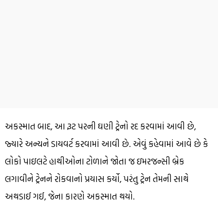
અકસ્માત બાદ, આ રૂટ પરની ઘણી ટ્રેનો રદ કરવામાં આવી છે,
જ્યારે અન્યને ડાયવર્ટ કરવામાં આવી છે. એવું કહેવામાં આવે છે કે
લોકો પાઇલટે હાથીઓના ટોળાને જોતા જ ઇમરજન્સી બ્રેક
લગાવીને ટ્રેનને રોકવાનો પ્રયાસ કર્યો, પરંતુ ટ્રેન તેમની સાથે
અથડાઈ ગઈ, જેના કારણે અકસ્માત થયો.