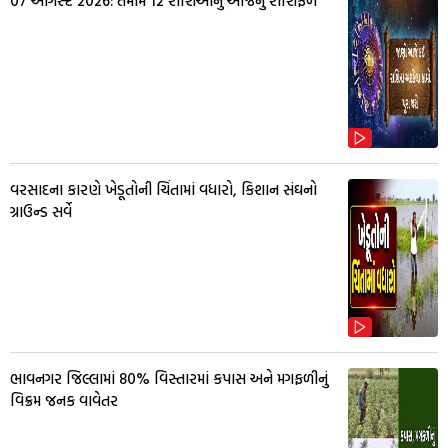
07 ઓગસ્ટ 2026: તમામ 12 રાશિઓનું આજનું રાશિફળ
વરસાદના કારણે ખેડૂતોની ચિંતામાં વધારો, કિશાન સંઘનો
ગ્રાઉન્ડ સર્વે
ભાવનગર જિલ્લામાં 80% વિસ્તારમાં કપાસ અને મગફળીનું
વિક્રમ જનક વાવેતર