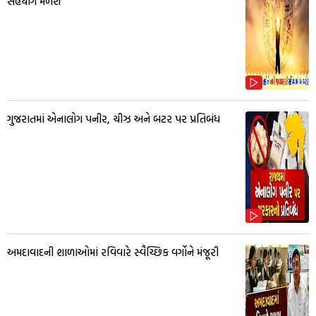
સહયોગ મળશે
ગુજરાતમાં એનાલોગ પનીર, ચીઝ અને બટર પર પ્રતિબંધ
અમદાવાદની શાળાઓમાં રવિવારે સ્વૈચ્છિક વર્ગોને મંજૂરી