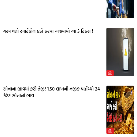
ગરમ થતો સ્માર્ટફોન ઠંડો કરવા અજમાવો આ 5 ટ્રિક્સ !
સોનાના ભાવમાં ફરી તેજી! ₹1.50 લાખની નજીક પહોંચ્યો 24
કેરેટ સોનાનો ભાવ