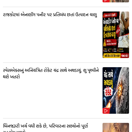
રાજકોટમાં એનાલૉગ પનીર પર પ્રતિબંધ છતાં ઉત્પાદન ચાલુ
સ્પેસએક્સનું અનિયંત્રિત રોકેટ ચંદ્ર સાથે અથડાયું, શુ પૃથ્વીને
થશે ખતરો
બિનજરૂરી ખર્ચ વધી શકે છે, પરિવારના સભ્યોનો પૂર્ણ