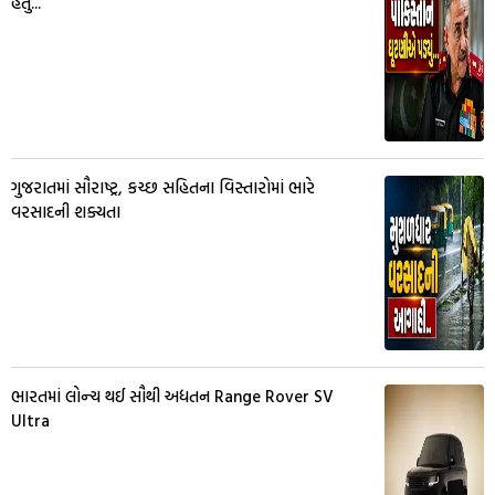
હતું...
ગુજરાતમાં સૌરાષ્ટ્ર, કચ્છ સહિતના વિસ્તારોમાં ભારે
વરસાદની શક્યતા
ભારતમાં લોન્ચ થઈ સૌથી અદ્યતન Range Rover SV
Ultra