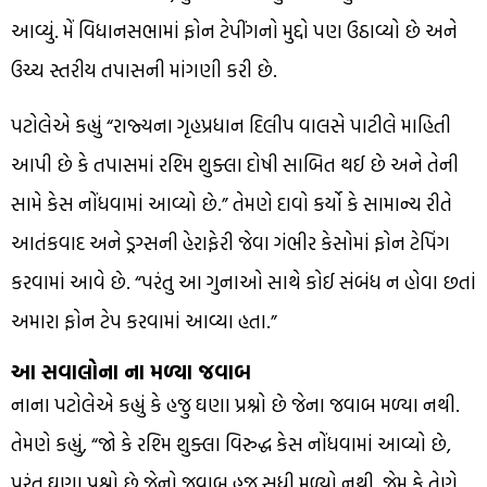
આવ્યું. મેં વિધાનસભામાં ફોન ટેપીંગનો મુદ્દો પણ ઉઠાવ્યો છે અને
ઉચ્ચ સ્તરીય તપાસની માંગણી કરી છે.
પટોલેએ કહ્યું “રાજ્યના ગૃહપ્રધાન દિલીપ વાલસે પાટીલે માહિતી
આપી છે કે તપાસમાં રશ્મિ શુક્લા દોષી સાબિત થઈ છે અને તેની
સામે કેસ નોંધવામાં આવ્યો છે.” તેમણે દાવો કર્યો કે સામાન્ય રીતે
આતંકવાદ અને ડ્રગ્સની હેરાફેરી જેવા ગંભીર કેસોમાં ફોન ટેપિંગ
કરવામાં આવે છે. “પરંતુ આ ગુનાઓ સાથે કોઈ સંબંધ ન હોવા છતાં
અમારા ફોન ટેપ કરવામાં આવ્યા હતા.”
આ સવાલોના ના મળ્યા જવાબ
નાના પટોલેએ કહ્યું કે હજુ ઘણા પ્રશ્નો છે જેના જવાબ મળ્યા નથી.
તેમણે કહ્યું, “જો કે રશ્મિ શુક્લા વિરુદ્ધ કેસ નોંધવામાં આવ્યો છે,
પરંતુ ઘણા પ્રશ્નો છે જેનો જવાબ હજુ સુધી મળ્યો નથી, જેમ કે તેણે