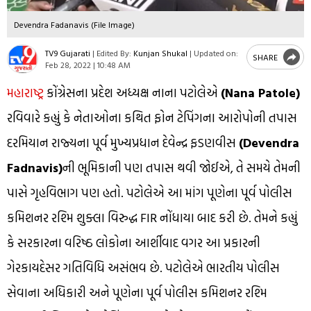
Devendra Fadanavis (File Image)
TV9 Gujarati
|
Edited By:
Kunjan Shukal
|
Updated on:
SHARE
Feb 28, 2022 | 10:48 AM
મહારાષ્ટ્ર
કોંગ્રેસના પ્રદેશ અધ્યક્ષ નાના પટોલેએ
(Nana Patole)
રવિવારે કહ્યું કે નેતાઓના કથિત ફોન ટેપિંગના આરોપોની તપાસ
દરમિયાન રાજ્યના પૂર્વ મુખ્યપ્રધાન દેવેન્દ્ર ફડણવીસ
(Devendra
Fadnavis)
ની ભૂમિકાની પણ તપાસ થવી જોઈએ, તે સમયે તેમની
પાસે ગૃહવિભાગ પણ હતો. પટોલેએ આ માંગ પૂણેના પૂર્વ પોલીસ
કમિશનર રશ્મિ શુક્લા વિરુદ્ધ FIR નોંધાયા બાદ કરી છે. તેમને કહ્યું
કે સરકારના વરિષ્ઠ લોકોના આર્શીવાદ વગર આ પ્રકારની
ગેરકાયદેસર ગતિવિધિ અસંભવ છે. પટોલેએ ભારતીય પોલીસ
સેવાના અધિકારી અને પૂણેના પૂર્વ પોલીસ કમિશનર રશ્મિ