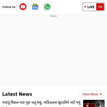
LIVE
TV
Follow Us
Latest News
View More
અડધું મિશન પણ પૂરું નતું થયું, પાકિસ્તાન ઘૂટણીએ પડી ગયું