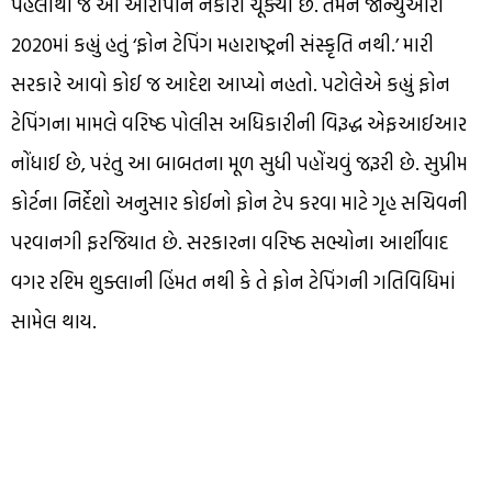
પહેલાથી જ આ આરોપોને નકારી ચૂક્યા છે. તેમને જાન્યુઆરી
2020માં કહ્યું હતું ‘ફોન ટેપિંગ મહારાષ્ટ્રની સંસ્કૃતિ નથી.’ મારી
સરકારે આવો કોઈ જ આદેશ આપ્યો નહતો. પટોલેએ કહ્યું ફોન
ટેપિંગના મામલે વરિષ્ઠ પોલીસ અધિકારીની વિરૂદ્ધ એફઆઈઆર
નોંધાઈ છે, પરંતુ આ બાબતના મૂળ સુધી પહોંચવું જરૂરી છે. સુપ્રીમ
કોર્ટના નિર્દેશો અનુસાર કોઈનો ફોન ટેપ કરવા માટે ગૃહ સચિવની
પરવાનગી ફરજિયાત છે. સરકારના વરિષ્ઠ સભ્યોના આર્શીવાદ
વગર રશ્મિ શુક્લાની હિંમત નથી કે તે ફોન ટેપિંગની ગતિવિધિમાં
સામેલ થાય.