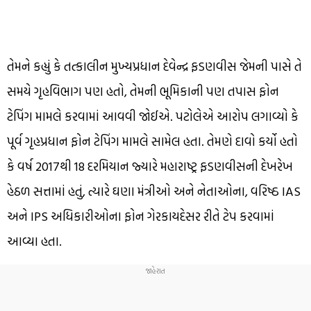
તેમને કહ્યું કે તત્કાલીન મુખ્યપ્રધાન દેવેન્દ્ર ફડણવીસ જેમની પાસે તે
સમયે ગૃહવિભાગ પણ હતો, તેમની ભૂમિકાની પણ તપાસ ફોન
ટેપિંગ મામલે કરવામાં આવવી જોઈએ. પટોલેએ આરોપ લગાવ્યો કે
પૂર્વ ગૃહપ્રધાન ફોન ટેપિંગ મામલે સામેલ હતા. તેમણે દાવો કર્યો હતો
કે વર્ષ 2017થી 18 દરમિયાન જ્યારે મહારાષ્ટ્ર ફડણવીસની દેખરેખ
હેઠળ સત્તામાં હતું, ત્યારે ઘણા મંત્રીઓ અને નેતાઓના, વરિષ્ઠ IAS
અને IPS અધિકારીઓના ફોન ગેરકાયદેસર રીતે ટેપ કરવામાં
આવ્યા હતા.