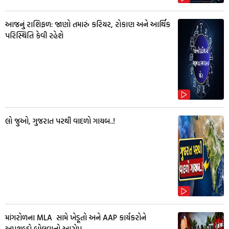
આજનું રાશિફળ: જાણો તમારું કરિયર, રોકાણ અને આર્થિક
પરિસ્થિતિ કેવી રહેશે
લો જુઓ, ગુજરાત પરથી વાદળો ગાયબ..!
માંગરોળના MLA સામે ખેડૂતો અને AAP કાર્યકરોને
અપશબ્દો બોલવાનો આરોપ