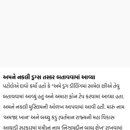
અમને નકલી ડ્રગ્સ તસ્કર બતાવવામાં આવ્યા
પટોલેએ દાવો કર્યો હતો કે “અમે ડ્રગ ડીલિંગમાં સામેલ છીએ તેવુ
બતાવવામાં આવ્યું હતું અને અમારા ફોન ટેપ કરવામાં આવ્યા હતા.
અમને નકલી મુસ્લિમની ઓળખ આપવામાં આવી હતી. મારું નામ
‘અમજદ ખાન’ અને બચ્ચુ કડુ (વર્તમાન રાજ્યની મહા વિકાસ
આઘાડી સરકારમાં મંત્રી)નું નામ ‘નિઝામુદ્દીન બાબુ શેખ’ રાખવામાં