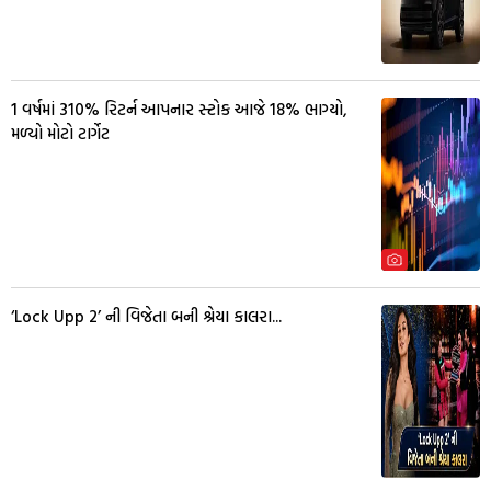
1 વર્ષમાં 310% રિટર્ન આપનાર સ્ટોક આજે 18% ભાગ્યો,
મળ્યો મોટો ટાર્ગેટ
‘Lock Upp 2’ ની વિજેતા બની શ્રેયા કાલરા...