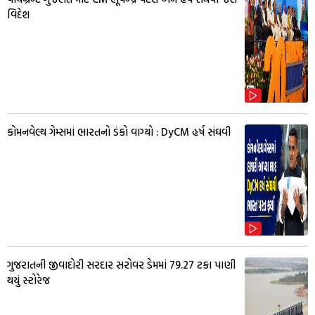
વિદેશ
કોમનવેલ્થ ગેમ્સમાં ભારતનો ડંકો વાગ્યો : DyCM હર્ષ સંઘવી
ગુજરાતની જીવાદોરી સરદાર સરોવર ડેમમાં 79.27 ટકા પાણી
થયું સ્ટોરેજ