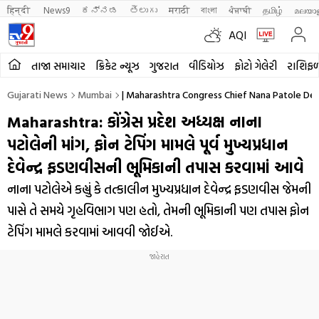
हिन्दी 
News9
ಕನ್ನಡ
తెలుగు
मराठी
বাংলা
ਪੰਜਾਬੀ
தமிழ்
മലയാ
AQI
તાજા સમાચાર
ક્રિકેટ ન્યૂઝ
ગુજરાત
વીડિયોઝ
ફોટો ગેલેરી
રાશિફ
Gujarati News
Mumbai
| Maharashtra Congress Chief Nana Patole De
Maharashtra: કોંગ્રેસ પ્રદેશ અધ્યક્ષ નાના
પટોલેની માંગ, ફોન ટેપિંગ મામલે પૂર્વ મુખ્યપ્રધાન
દેવેન્દ્ર ફડણવીસની ભૂમિકાની તપાસ કરવામાં આવે
નાના પટોલેએ કહ્યું કે તત્કાલીન મુખ્યપ્રધાન દેવેન્દ્ર ફડણવીસ જેમની
પાસે તે સમયે ગૃહવિભાગ પણ હતો, તેમની ભૂમિકાની પણ તપાસ ફોન
ટેપિંગ મામલે કરવામાં આવવી જોઈએ.