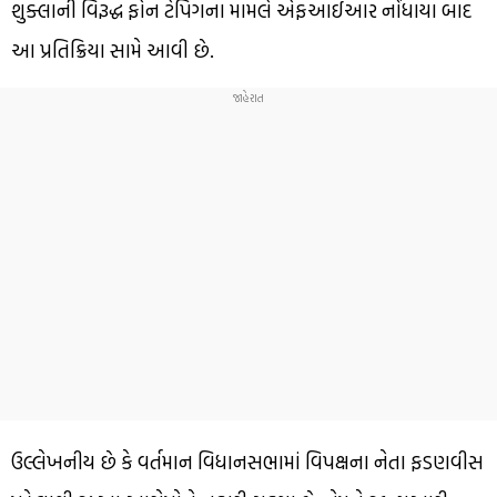
શુક્લાની વિરૂદ્ધ ફોન ટેપિંગના મામલે એફઆઈઆર નોંધાયા બાદ
આ પ્રતિક્રિયા સામે આવી છે.
ઉલ્લેખનીય છે કે વર્તમાન વિધાનસભામાં વિપક્ષના નેતા ફડણવીસ