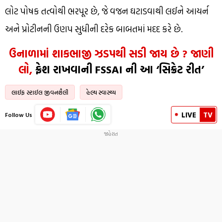
લોટ પોષક તત્વોથી ભરપૂર છે, જે વજન ઘટાડવાથી લઈને આયર્ન
અને પ્રોટીનની ઉણપ સુધીની દરેક બાબતમાં મદદ કરે છે.
ઉનાળામાં શાકભાજી ઝડપથી સડી જાય છે ? જાણી
લો,
ફ્રેશ રાખવાની FSSAI ની આ ‘સિક્રેટ રીત’
લાઈફ સ્ટાઈલ જીવનશૈલી
હેલ્થ સ્વાસ્થ્ય
LIVE
TV
Follow Us