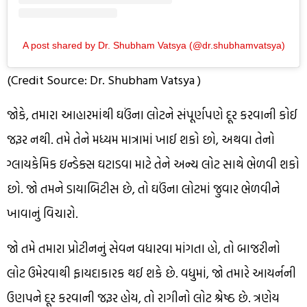
A post shared by Dr. Shubham Vatsya (@dr.shubhamvatsya)
(Credit Source: Dr. Shubham Vatsya )
જોકે, તમારા આહારમાંથી ઘઉંના લોટને સંપૂર્ણપણે દૂર કરવાની કોઈ
જરૂર નથી. તમે તેને મધ્યમ માત્રામાં ખાઈ શકો છો, અથવા તેનો
ગ્લાયકેમિક ઇન્ડેક્સ ઘટાડવા માટે તેને અન્ય લોટ સાથે ભેળવી શકો
છો. જો તમને ડાયાબિટીસ છે, તો ઘઉંના લોટમાં જુવાર ભેળવીને
ખાવાનું વિચારો.
જો તમે તમારા પ્રોટીનનું સેવન વધારવા માંગતા હો, તો બાજરીનો
લોટ ઉમેરવાથી ફાયદાકારક થઈ શકે છે. વધુમાં, જો તમારે આયર્નની
ઉણપને દૂર કરવાની જરૂર હોય, તો રાગીનો લોટ શ્રેષ્ઠ છે. ત્રણેય