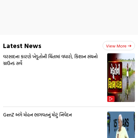
Latest News
View More
વરસાદના કારણે ખેડૂતોની ચિંતામાં વધારો, કિશાન સંઘનો
ગ્રાઉન્ડ સર્વે
GenZ અંગે મોહન ભાગવતનું મોટું નિવેદન