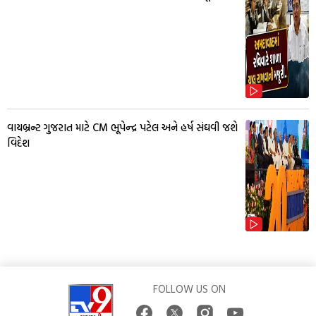
વાયબ્રન્ટ ગુજરાત માટે CM ભૂપેન્દ્ર પટેલ અને હર્ષ સંઘવી જશે
વિદેશ
FOLLOW US ON