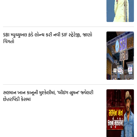
SBI મ્યુચ્યુઅલ ફંડે લોન્ચ કરી નવી SIF સ્ટ્રેટેજી, જાણો
વિગતો
સલમાન ખાન કાનૂની મુશ્કેલીમાં, 'બીઇંગ હ્યુમન' જ્વેલરી
છેતરપિંડી કેસમાં