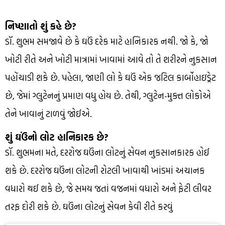
નિષ્ણાતો શું કહે છે?
ડૉ. શુભમ સમજાવે છે કે ઘઉં દરેક માટે હાનિકારક નથી. જો કે, જો
ખોટી રીતે અને ખોટી માત્રામાં ખાવામાં આવે તો તે શરીરને નુકસાન
પહોંચાડી શકે છે. પહેલા, જાણી લો કે ઘઉં એક જટિલ કાર્બોહાઇડ્રેટ
છે, જેમાં ગ્લુટેનનું પ્રમાણ વધુ હોય છે. તેથી, ગ્લુટેન-મુક્ત લોકોએ
તેને ખાવાનું ટાળવું જોઈએ.
શું ઘઉંનો લોટ હાનિકારક છે?
ડૉ. શુભમના મતે, દરરોજ ઘઉંના લોટનું સેવન નુકસાનકારક હોઈ
શકે છે. દરરોજ ઘઉંના લોટની રોટલી ખાવાથી ખાંડમાં અચાનક
વધારો થઈ શકે છે, જે સમય જતાં વજનમાં વધારો અને ફેટી લીવર
તરફ દોરી શકે છે. ઘઉંના લોટનું સેવન કેવી રીતે કરવું