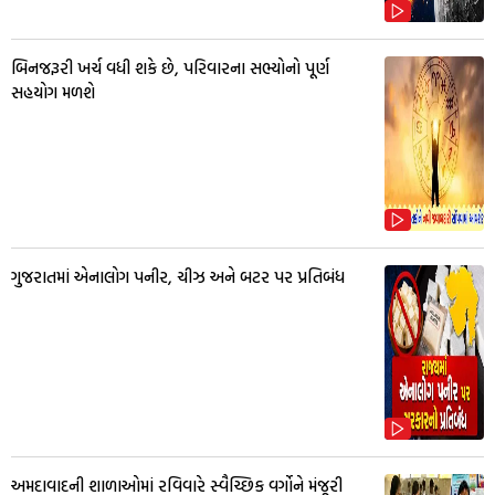
બિનજરૂરી ખર્ચ વધી શકે છે, પરિવારના સભ્યોનો પૂર્ણ
સહયોગ મળશે
ગુજરાતમાં એનાલોગ પનીર, ચીઝ અને બટર પર પ્રતિબંધ
અમદાવાદની શાળાઓમાં રવિવારે સ્વૈચ્છિક વર્ગોને મંજૂરી