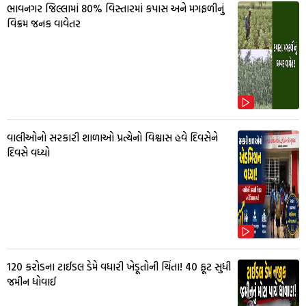
ભાવનગર જિલ્લામાં 80% વિસ્તારમાં કપાસ અને મગફળીનું
વિક્રમ જનક વાવેતર
વાલીઓનો સરકારી શાળાઓ પ્રત્યેનો વિશ્વાસ હવે દિવસેને
દિવસે વધ્યો
₹120 કરોડના ટાઈડલ ડેમે વધારી ખેડૂતોની ચિંતા! 40 ફૂટ સુધી
જમીન ધોવાઈ