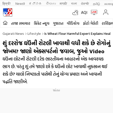
हिन्दी 
News9
ಕನ್ನಡ
తెలుగు
मराठी
বাংলা
ਪੰਜਾਬੀ
தமிழ்
മലയാ
AQI
તાજા સમાચાર
ક્રિકેટ ન્યૂઝ
ગુજરાત
વીડિયોઝ
ફોટો ગેલેરી
રાશિફ
Gujarati News
Lifestyle
Is Wheat Flour Harmful Expert Explains Healt
શું દરરોજ ઘઉંની રોટલી ખાવાથી વધી શકે છે રોગોનું
જોખમ? જાણો એક્સપર્ટનો જવાબ, જુઓ Video
ઘઉંના લોટની રોટલી દરેક ભારતીયના આહારનો એક આવશ્યક
ભાગ છે. પરંતુ શું તમે જાણો છો કે ઘઉંનો લોટ ખાવાથી નુકસાન થઈ
શકે છે? ચાલો નિષ્ણાતો પાસેથી તેનું યોગ્ય પ્રમાણ અને ખાવાની
પદ્ધતિ જાણીએ.