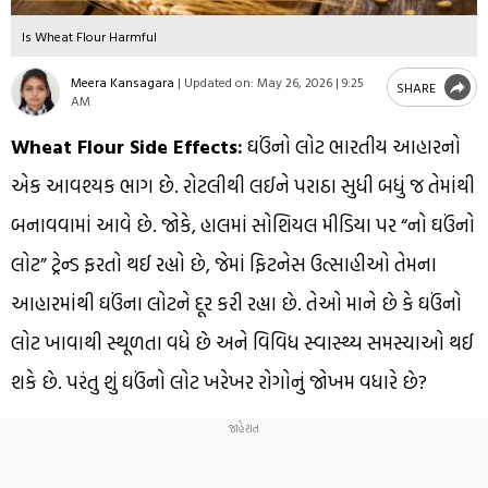
Is Wheat Flour Harmful
Meera Kansagara
|
Updated on:
May 26, 2026 | 9:25
SHARE
AM
Wheat Flour Side Effects:
ઘઉંનો લોટ ભારતીય આહારનો
એક આવશ્યક ભાગ છે. રોટલીથી લઈને પરાઠા સુધી બધું જ તેમાંથી
બનાવવામાં આવે છે. જોકે, હાલમાં સોશિયલ મીડિયા પર “નો ઘઉંનો
લોટ” ટ્રેન્ડ ફરતો થઈ રહ્યો છે, જેમાં ફિટનેસ ઉત્સાહીઓ તેમના
આહારમાંથી ઘઉંના લોટને દૂર કરી રહ્યા છે. તેઓ માને છે કે ઘઉંનો
લોટ ખાવાથી સ્થૂળતા વધે છે અને વિવિધ સ્વાસ્થ્ય સમસ્યાઓ થઈ
શકે છે. પરંતુ શું ઘઉંનો લોટ ખરેખર રોગોનું જોખમ વધારે છે?