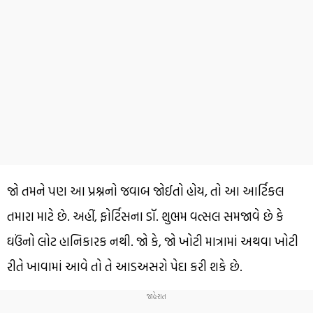
જો તમને પણ આ પ્રશ્નનો જવાબ જોઈતો હોય, તો આ આર્ટિકલ
તમારા માટે છે. અહીં, ફોર્ટિસના ડૉ. શુભમ વત્સલ સમજાવે છે કે
ઘઉંનો લોટ હાનિકારક નથી. જો કે, જો ખોટી માત્રામાં અથવા ખોટી
રીતે ખાવામાં આવે તો તે આડઅસરો પેદા કરી શકે છે.