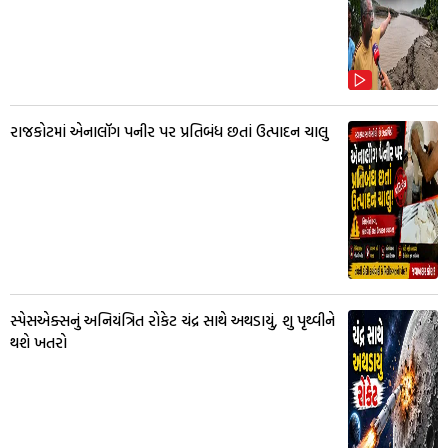
રાજકોટમાં એનાલૉગ પનીર પર પ્રતિબંધ છતાં ઉત્પાદન ચાલુ
સ્પેસએક્સનું અનિયંત્રિત રોકેટ ચંદ્ર સાથે અથડાયું, શુ પૃથ્વીને
થશે ખતરો