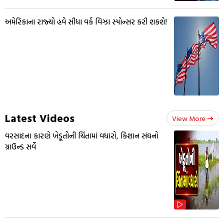
અમેરિકાના રાજ્યો હવે સીધા વર્ક વિઝા સ્પોન્સર કરી શકશે!
Latest Videos
View More
વરસાદના કારણે ખેડૂતોની ચિંતામાં વધારો, કિશાન સંઘનો
ગ્રાઉન્ડ સર્વે