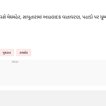
િવસે મેઘમહેર, સાપુતારામાં આહલાદક વાતાવરણ, પહાડો પર ધુમ
ગુજરાત
રાજકોટ