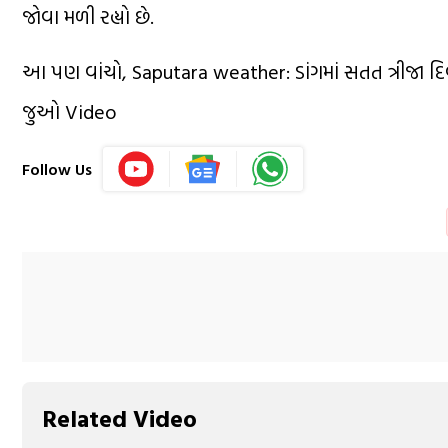
જોવા મળી રહ્યો છે.
આ પણ વાંચો, Saputara weather: ડાંગમાં સતત ત્રીજા દ
જુઓ Video
Follow Us
Related Video