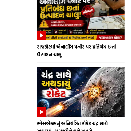
રાજકોટમાં એનાલૉગ પનીર પર પ્રતિબંધ છતાં
ઉત્પાદન ચાલુ
સ્પેસએક્સનું અનિયંત્રિત રોકેટ ચંદ્ર સાથે