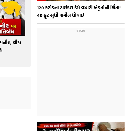
₹120 કરોડના ટાઈડલ ડેમે વધારી ખેડૂતોની ચિંતા!
40 ફૂટ સુધી જમીન ધોવાઈ
 પનીર, ચીઝ
ંધ