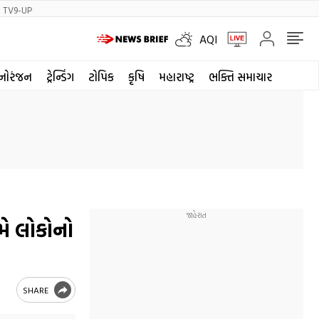
TV9-UP
AQI
નોરંજન
ટ્રેન્ડિંગ
ટોપિક
કૃષિ
મહારાષ્ટ્ર
ભક્તિ સમાચાર
મે લોકોનો
SHARE