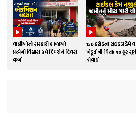
વાલીઓનો સરકારી શાળાઓ
₹120 કરોડના ટાઈડલ ડેમે વ
પ્રત્યેનો વિશ્વાસ હવે દિવસેને દિવસે
ખેડૂતોની ચિંતા! 40 ફૂટ સ
વધ્યો
ધોવાઈ