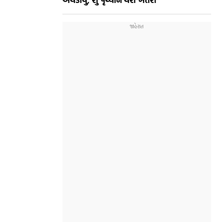
અથડાયું, શુ પૃથ્વીને થશે ખતરો