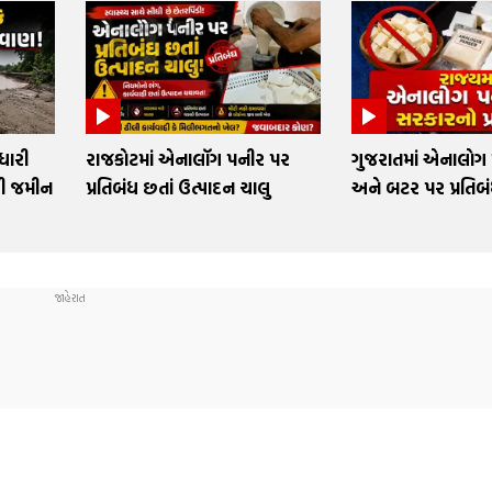
ધારી
રાજકોટમાં એનાલૉગ પનીર પર
ગુજરાતમાં એનાલોગ
ુધી જમીન
પ્રતિબંધ છતાં ઉત્પાદન ચાલુ
અને બટર પર પ્રતિબ