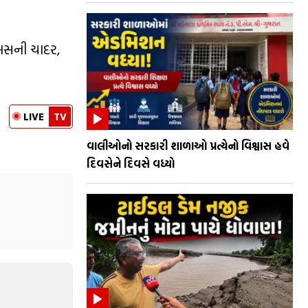
્મસની ચાદર,
LIVE
TV
વાલીઓનો સરકારી શાળાઓ પ્રત્યેનો વિશ્વાસ હવે
દિવસેને દિવસે વધ્યો