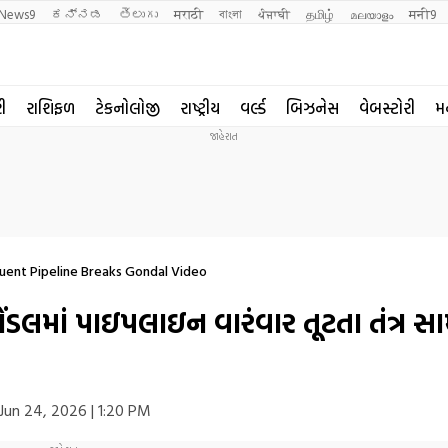
News9
ಕನ್ನಡ
తెలుగు
मराठी
বাংলা
ਪੰਜਾਬੀ
தமிழ்
മലയാളം
मनी9
રી
રાશિફળ
ટેકનોલોજી
રાષ્ટ્રીય
વર્લ્ડ
બિઝનેસ
વેબસ્ટોરી
મ
uent Pipeline Breaks Gondal Video
લમાં પાઇપલાઇન વારંવાર તૂટતા તંત્ર સા
Jun 24, 2026 | 1:20 PM