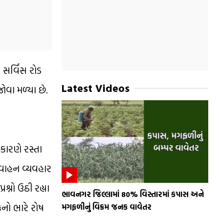
સર્વિસ રોડ
Latest Videos
ોવા મળ્યા છે.
કારણે રસ્તા
 વાહન વ્યવહાર
્નો ઉઠી રહ્યા
ભાવનગર જિલ્લામાં 80% વિસ્તારમાં કપાસ અને
કનો ભારે રોષ
મગફળીનું વિક્રમ જનક વાવેતર