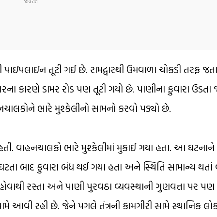
પાઇપલાઇન તૂટી ગઈ છે. રામદ્વારથી ઉમવાળા ચોકડી તરફ જતા 
ેશરના કારણે ડામર રોડ પણ તૂટી ગયો છે. પાણીના ફુવારા ઉડતા જ
ચાલકોને ભારે મુશ્કેલીનો સામનો કરવો પડ્યો છે.
 વાહનચાલકો ભારે મુશ્કેલીમાં મુકાઈ ગયા હતા. આ ઘટનાને 
 ઘટતા બાદ ફુવારા બંધ થઈ ગયા હતા અને સ્થિતિ સામાન્ય થતાં
થી રસ્તા અને પાણી પુરવઠા વ્યવસ્થાની ગુણવત્તા પર પણ પ્રશ
ે આવી રહી છે. જેને પગલે તંત્રની કામગીરી સામે સ્થાનિક લો