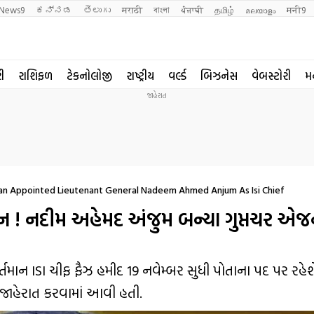
News9
ಕನ್ನಡ
తెలుగు
मराठी
বাংলা
ਪੰਜਾਬੀ
தமிழ்
മലയാളം
मनी9
રી
રાશિફળ
ટેકનોલોજી
રાષ્ટ્રીય
વર્લ્ડ
બિઝનેસ
વેબસ્ટોરી
મ
han Appointed Lieutenant General Nadeem Ahmed Anjum As Isi Chief
ન ! નદીમ અહેમદ અંજુમ બન્યા ગુપ્તચર એજન
તમાન ISI ચીફ ફૈઝ હમીદ 19 નવેમ્બર સુધી પોતાના પદ પર રહેશ
 જાહેરાત કરવામાં આવી હતી.