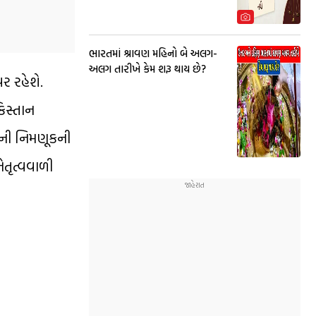
ભારતમાં શ્રાવણ મહિનો બે અલગ-
અલગ તારીખે કેમ શરૂ થાય છે?
ર રહેશે.
િસ્તાન
ુમની નિમણૂકની
ેતૃત્વવાળી