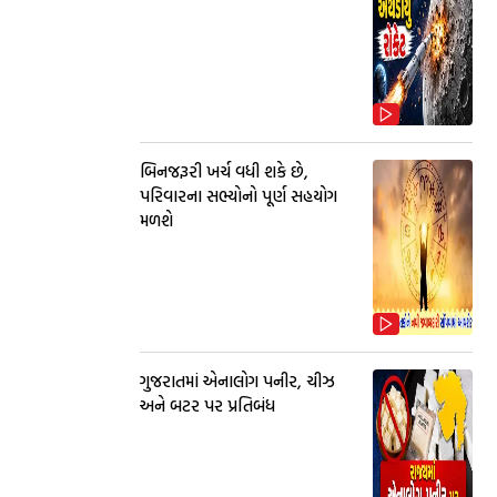
બિનજરૂરી ખર્ચ વધી શકે છે,
પરિવારના સભ્યોનો પૂર્ણ સહયોગ
મળશે
ગુજરાતમાં એનાલોગ પનીર, ચીઝ
અને બટર પર પ્રતિબંધ