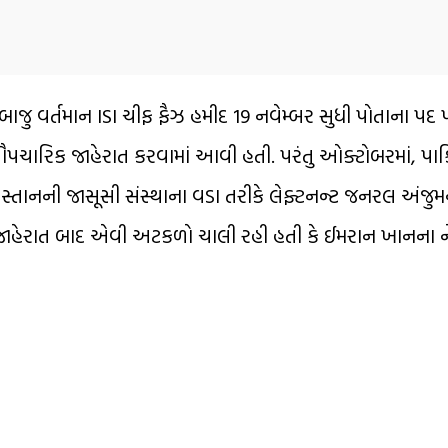
ાજુ વર્તમાન ISI ચીફ ફૈઝ હમીદ 19 નવેમ્બર સુધી પોતાના પદ પ
 ઔપચારિક જાહેરાત કરવામાં આવી હતી. પરંતુ ઓક્ટોબરમાં, પાક
કિસ્તાનની જાસૂસી સંસ્થાના વડા તરીકે લેફ્ટનન્ટ જનરલ અંજ
લી જાહેરાત બાદ એવી અટકળો ચાલી રહી હતી કે ઈમરાન ખાનના ન