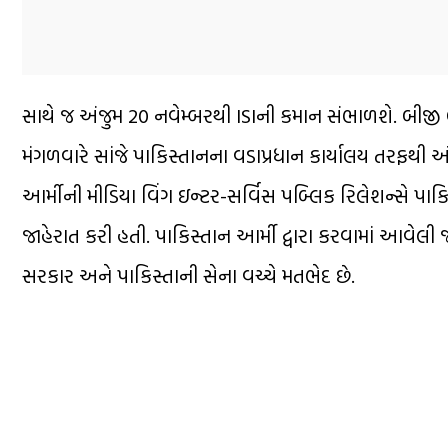
સાથે જ અંજુમ 20 નવેમ્બરથી ISIની કમાન સંભાળશે. બીજી બ
મંગળવારે સાંજે પાકિસ્તાનના વડાપ્રધાન કાર્યાલય તરફથી
આર્મીની મીડિયા વિંગ ઇન્ટર-સર્વિસ પબ્લિક રિલેશન્સે પા
જાહેરાત કરી હતી. પાકિસ્તાન આર્મી દ્વારા કરવામાં આવે
સરકાર અને પાકિસ્તાની સેના વચ્ચે મતભેદ છે.