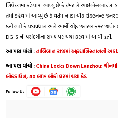
નિવેદનમાં કહેવામાં આવ્યું છે કે ઈમરાને આઈએસઆઈના ડા
તેમાં કહેવામાં આવ્યું છે કે વર્તમાન ISI ચીફ લેફ્ટનન્ટ જનર
કરી હતી કે વડાપ્રધાન અને આર્મી ચીફ જનરલ કમર જાવેદ 
DG ISIની પસંદગીના સમય પર ચર્ચા કરવામાં આવી હતી.
આ પણ વાંચો :
તાલિબાન રાજમાં અફઘાનિસ્તાનની અડધી વ
આ પણ વાંચો :
China Locks Down Lanzhou: ચીનમાં કો
લોકડાઉન, 40 લાખ લોકો ઘરમાં થયા કેદ
Follow Us