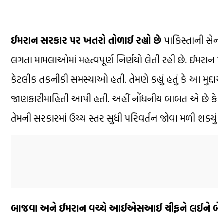
ઈમરાન સરકાર પર ખતરો તોળાઈ રહ્યો છે
પાકિસ્તાની સેન
લગતા મામલાઓમાં મહત્વપૂર્ણ નિર્ણયો લેતી રહી છે. ઈમરાન 
કેટલીક તકનીકી સમસ્યાઓ હતી. તેમણે કહ્યું હતું કે આ મુ
જાણકારીમાહિતી આપી હતી. અહીં નોંધનીય બાબત એ છે કે
તેમની સરકારમાં ઉચ્ચ સ્તર સુધી પરિવર્તન જોવા મળી શક્યું
બાજવા અને ઈમરાન વચ્ચે આઈએસઆઈ ચીફને લઈને બ