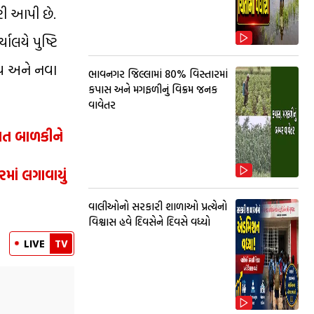
રી આપી છે.
યાલયે પુષ્ટિ
મય અને નવા
ભાવનગર જિલ્લામાં 80% વિસ્તારમાં
કપાસ અને મગફળીનું વિક્રમ જનક
વાવેતર
જાત બાળકીને
ાં લગાવાયું
વાલીઓનો સરકારી શાળાઓ પ્રત્યેનો
વિશ્વાસ હવે દિવસેને દિવસે વધ્યો
LIVE
TV