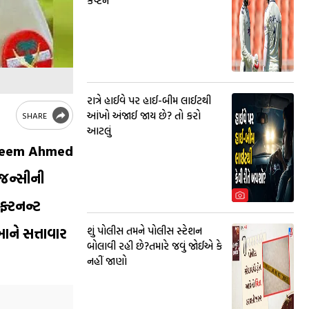
કેપ્ટન
રાત્રે હાઈવે પર હાઈ-બીમ લાઈટથી
આંખો અંજાઈ જાય છે? તો કરો
SHARE
આટલું
Nadeem Ahmed
એજન્સીની
ફ્ટનન્ટ
શું પોલીસ તમને પોલીસ સ્ટેશન
ાને સત્તાવાર
બોલાવી રહી છે?તમારે જવું જોઈએ કે
નહીં જાણો