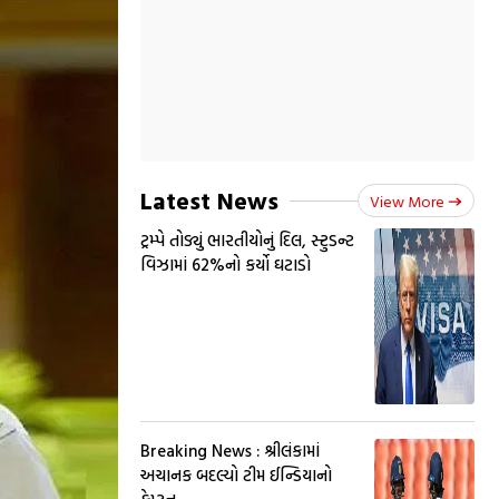
Latest News
View More
ટ્રમ્પે તોડ્યું ભારતીયોનું દિલ, સ્ટુડન્ટ
વિઝામાં 62%નો કર્યો ઘટાડો
Breaking News : શ્રીલંકામાં
અચાનક બદલ્યો ટીમ ઈન્ડિયાનો