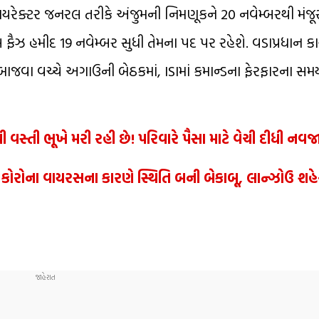
યરેક્ટર જનરલ તરીકે અંજુમની નિમણૂકને 20 નવેમ્બરથી મંજૂ
લ ફૈઝ હમીદ 19 નવેમ્બર સુધી તેમના પદ પર રહેશે. વડાપ્રધાન કાર્
બાજવા વચ્ચે અગાઉની બેઠકમાં, ISIમાં કમાન્ડના ફેરફારના સ
સ્તી ભૂખે મરી રહી છે! પરિવારે પૈસા માટે વેચી દીધી નવ
રોના વાયરસના કારણે સ્થિતિ બની બેકાબૂ, લાન્ઝોઉ શહેરમ