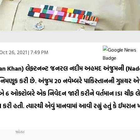
Oct 26, 2021 | 7:49 PM
(Imran Khan) લેફ્ટનન્ટ જનરલ નદીમ અહમદ અંજુમની (
નિમણૂક કરી છે. અંજુમ 20 નવેમ્બરે પાકિસ્તાનની ગુપ્તચર 
ાએ 6 ઓક્ટોબરે એક નિવેદન જારી કરીને વર્તમાન ISI ચીફ લે
 હતી. ત્યારથી એવું માનવામાં આવી રહ્યું હતું કે ઈમરાન ખ