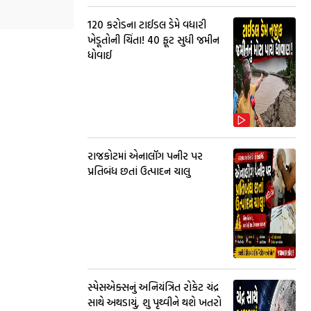
₹120 કરોડના ટાઈડલ ડેમે વધારી
ખેડૂતોની ચિંતા! 40 ફૂટ સુધી જમીન
ધોવાઈ
રાજકોટમાં એનાલૉગ પનીર પર
પ્રતિબંધ છતાં ઉત્પાદન ચાલુ
સ્પેસએક્સનું અનિયંત્રિત રોકેટ ચંદ્ર
સાથે અથડાયું, શુ પૃથ્વીને થશે ખતરો