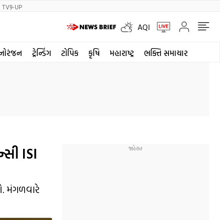
TV9-UP
AQI
નોરંજન
ટ્રેન્ડિંગ
ટોપિક
કૃષિ
મહારાષ્ટ્ર
ભક્તિ સમાચાર
્સી ISI
ે. મંગળવારે