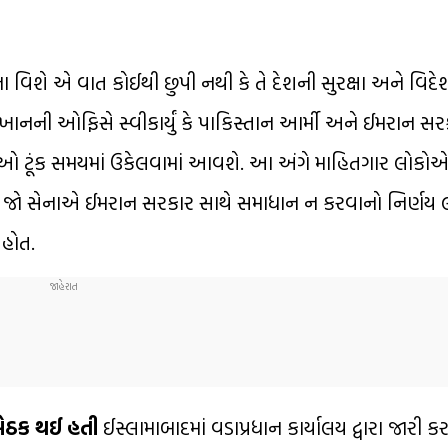
ા વિશે એ વાત કોઈથી છુપી નથી કે તે દેશની સુરક્ષા અને વિદે
ખાનની ઓફિસે સ્વીકાર્યું કે પાકિસ્તાન આર્મી અને ઈમરાન સરક
દ્દાઓ ટૂંક સમયમાં ઉકેલવામાં આવશે. આ અંગે માહિતગાર લોકો
 જો સેનાએ ઈમરાન સરકાર સાથે સમાધાન ન કરવાનો નિર્ણય લ
 હોત.
ેઠક થઈ હતી
ઈસ્લામાબાદમાં વડાપ્રધાન કાર્યાલય દ્વારા જારી 