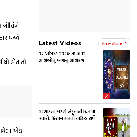
શ નીતિને
ાર વચ્ચે
Latest Videos
View More
એ
07 ઓગસ્ટ 2026: તમામ 12
રાશિઓનું આજનું રાશિફળ
ીધો હોત તો
વરસાદના કારણે ખેડૂતોની ચિંતામાં
વધારો, કિશાન સંઘનો ગ્રાઉન્ડ સર્વે
કરાયેલા એક