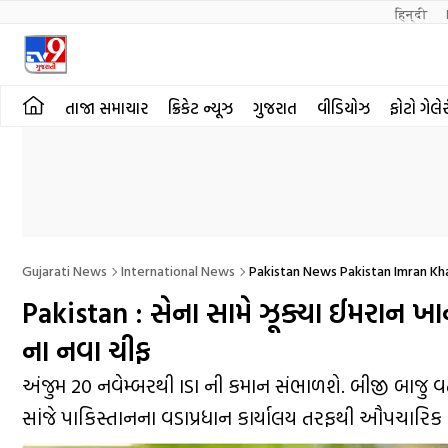
हिन्दी 
તાજા સમાચાર
ક્રિકેટ ન્યૂઝ
ગુજરાત
વીડિયોઝ
ફોટો ગેલે
Gujarati News
International News
Pakistan News Pakistan Imran K
Pakistan : સેના સામે ઝૂક્યા ઈમરાન ખા
ના નવા ચીફ
અંજુમ 20 નવેમ્બરથી ISI ની કમાન સંભાળશે. બીજી બાજુ વર્
સાંજે પાકિસ્તાનના વડાપ્રધાન કાર્યાલય તરફથી ઔપચારિક