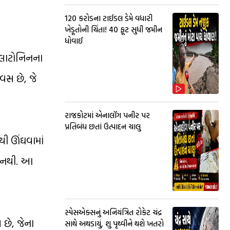
₹120 કરોડના ટાઈડલ ડેમે વધારી
ખેડૂતોની ચિંતા! 40 ફૂટ સુધી જમીન
ધોવાઈ
ેલાટોનિનના
વસ છે, જે
રાજકોટમાં એનાલૉગ પનીર પર
પ્રતિબંધ છતાં ઉત્પાદન ચાલુ
થી ઊંઘવામાં
ર નથી. આ
સ્પેસએક્સનું અનિયંત્રિત રોકેટ ચંદ્ર
 છે, જેના
સાથે અથડાયું, શુ પૃથ્વીને થશે ખતરો