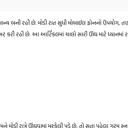
ાન્ય બની રહી છે. મોડી રાત સુધી મોબાઈલ ફોનનો ઉપયોગ, 
કરી રહી છે. આ આર્ટિકલમાં ચાલો સારી ઊંઘ માટે ધ્યાનમાં ર
ને મોડી રાત્રે ઊંઘવામાં મુશ્કેલી પડે છે, તો સૂતા પહેલા ગરમ સ્