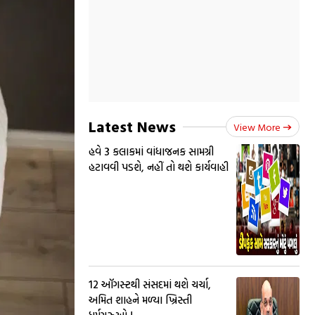
Latest News
View More
હવે 3 કલાકમાં વાંધાજનક સામગ્રી
હટાવવી પડશે, નહીં તો થશે કાર્યવાહી
12 ઑગસ્ટથી સંસદમાં થશે ચર્ચા,
અમિત શાહને મળ્યા ખ્રિસ્તી