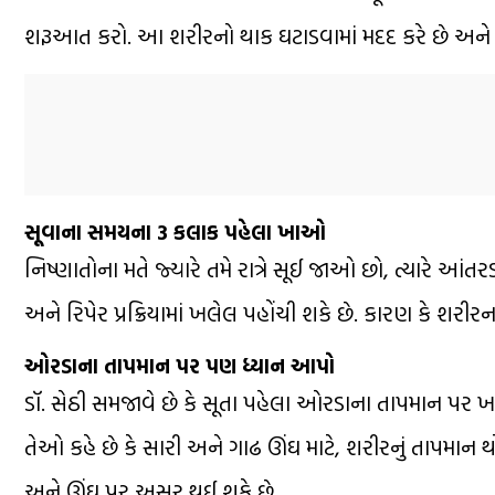
શરૂઆત કરો. આ શરીરનો થાક ઘટાડવામાં મદદ કરે છે અને 
સૂવાના સમયના 3 કલાક પહેલા ખાઓ
નિષ્ણાતોના મતે જ્યારે તમે રાત્રે સૂઈ જાઓ છો, ત્યારે આંત
અને રિપેર પ્રક્રિયામાં ખલેલ પહોંચી શકે છે. કારણ કે શરી
ઓરડાના તાપમાન પર પણ ધ્યાન આપો
ડૉ. સેઠી સમજાવે છે કે સૂતા પહેલા ઓરડાના તાપમાન પર 
તેઓ કહે છે કે સારી અને ગાઢ ઊંઘ માટે, શરીરનું તાપમાન થો
અને ઊંઘ પર અસર થઈ શકે છે.