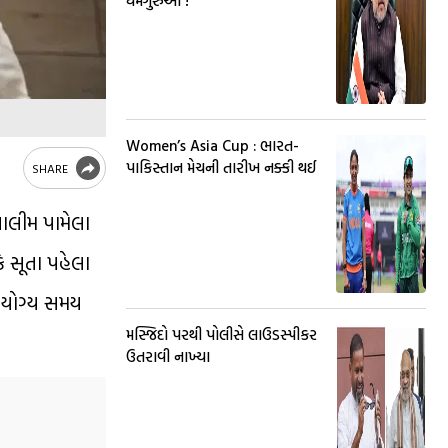
ધર્મગુરુઓ !
Women’s Asia Cup : ભારત-
પાકિસ્તાન મેચની તારીખ નક્કી થઈ
SHARE
તાલીમ પામેલા
ે સૂતા પહેલા
 યોગ્ય સમય
મસ્જિદો પરથી પોલીસે લાઉડસ્પીકર
ઉતરાવી નાખ્યા