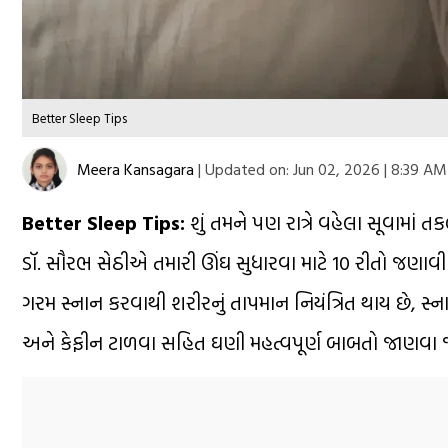
Better Sleep Tips
Meera Kansagara
|
Updated on:
Jun 02, 2026 | 8:39 AM
Better Sleep Tips:
શું તમને પણ રાત્રે વહેલા સૂવામાં ત
ડૉ. સૌરભ સેઠીએ તમારી ઊંઘ સુધારવા માટે 10 રીતો જણાવી છે.
ગરમ સ્નાન કરવાથી શરીરનું તાપમાન નિયંત્રિત થાય છે, સ
અને કેફીન ટાળવા સહિત ઘણી મહત્વપૂર્ણ બાબતો જાણવા જે