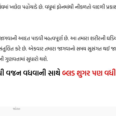
ંઘમાં ખલેલ પહોંચાડે છે. વધુમાં ફોનમાંથી નીકળતો વાદળી પ્રક
ે જાગવાની આદત પાડવી મહત્વપૂર્ણ છે. આ તમારા શરીરની ઘડિય
્રને સંતુલિત કરે છે. એકવાર તમારા જાગવાનો સમય સુસંગત થઈ જ
 ગુણવત્તામાં સુધારો થશે.
ાથી વજન વધવાની સાથે
બ્લડ શુગર પણ વધી 