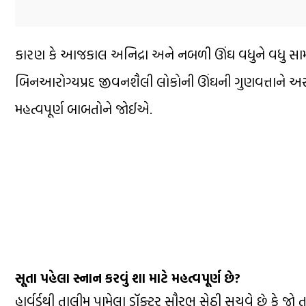
કારણ કે આજકાલ અનિદ્રા અને નબળી ઊંઘ વધુને વધુ સામ
બિનઆરોગ્યપ્રદ જીવનશૈલી લોકોની ઊંઘની ગુણવત્તાને અસર 
મહત્વપૂર્ણ બાબતોને જોઈએ.
સૂતા પહેલા સ્નાન કરવું શા માટે મહત્વપૂર્ણ છે?
હાર્વર્ડથી તાલીમ પામેલા ડૉક્ટર સૌરભ સેઠી સૂચવે છે કે જો તમ