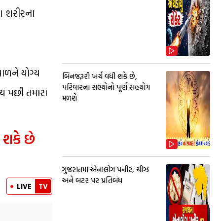
ાશ શરીરના
ાળને યોગ્ય
બિનજરૂરી ખર્ચ વધી શકે છે,
પરિવારના સભ્યોનો પૂર્ણ સહયોગ
ાય પછી તમારા
મળશે
શકે છે
ગુજરાતમાં એનાલોગ પનીર, ચીઝ
અને બટર પર પ્રતિબંધ
LIVE
TV