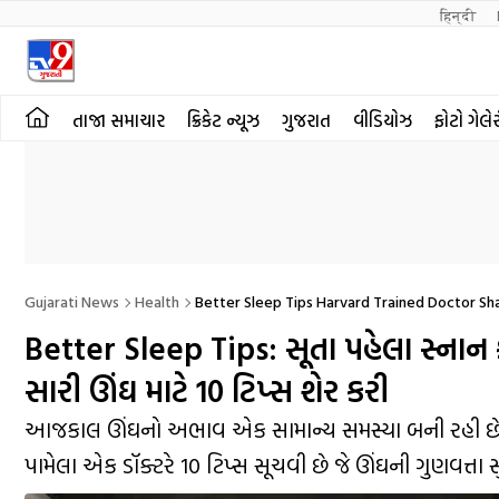
हिन्दी 
તાજા સમાચાર
ક્રિકેટ ન્યૂઝ
ગુજરાત
વીડિયોઝ
ફોટો ગેલે
Gujarati News
Health
Better Sleep Tips Harvard Trained Doctor Sh
Better Sleep Tips: સૂતા પહેલા સ્નાન કરવ
સારી ઊંઘ માટે 10 ટિપ્સ શેર કરી
આજકાલ ઊંઘનો અભાવ એક સામાન્ય સમસ્યા બની રહી છે. ઊં
પામેલા એક ડૉક્ટરે 10 ટિપ્સ સૂચવી છે જે ઊંઘની ગુણવત્તા