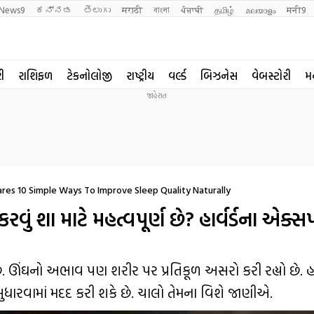
News9
ಕನ್ನಡ
తెలుగు
मराठी
বাংলা
ਪੰਜਾਬੀ
தமிழ்
മലയാളം
मनी9
રી
રાશિફળ
ટેકનોલોજી
રાષ્ટ્રીય
વર્લ્ડ
બિઝનેસ
વેબસ્ટોરી
મ
ares 10 Simple Ways To Improve Sleep Quality Naturally
ું શા માટે મહત્વપૂર્ણ છે? હાર્વર્ડના એક્સ
ઘનો અભાવ પણ શરીર પર પ્રતિકૂળ અસરો કરી રહ્યો છે. હાર્
 સુધારવામાં મદદ કરી શકે છે. ચાલો તેમના વિશે જાણીએ.