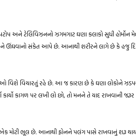
 લેપટોપ અને ટેલિવિઝનનો ઝગમગાટ ઘણા કલાકો સુધી હોર્મોન મ
રને ઊંઘવાનો સંકેત આપે છે. આનાથી શરીરને લાગે છે કે હજુ દિ
ઓ વિશે વિચારતું રહે છે. આ જ કારણ છે કે ઘણા લોકોને ઝડપ
્ણ કાર્યો કાગળ પર લખી લો છો, તો મનને તે યાદ રાખવાની જરૂ
એક મોટી ભૂલ છે. આનાથી ફોનને પલંગ પાસે રાખવાનું શરૂ થાય