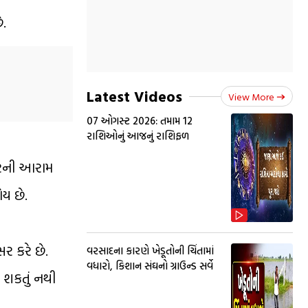
ે.
Latest Videos
View More
07 ઓગસ્ટ 2026: તમામ 12
રાશિઓનું આજનું રાશિફળ
શરીરની આરામ
ોય છે.
ર કરે છે.
વરસાદના કારણે ખેડૂતોની ચિંતામાં
વધારો, કિશાન સંઘનો ગ્રાઉન્ડ સર્વે
ી શકતું નથી