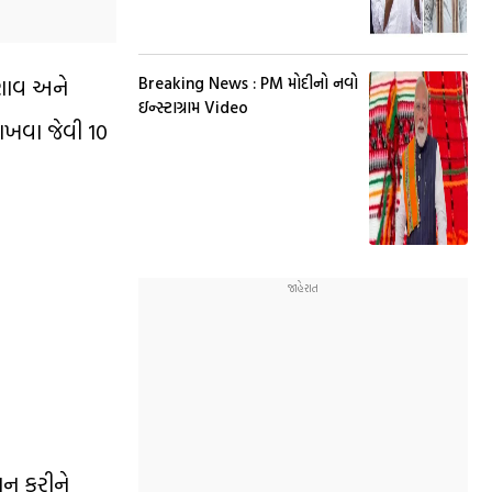
તણાવ અને
Breaking News : PM મોદીનો નવો
ઇન્સ્ટાગ્રામ Video
ાખવા જેવી 10
નાન કરીને