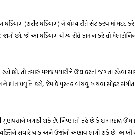
િયન ઘડિયાળ (શરીર ઘડિયાળ) ને યોગ્ય રીતે સેટ કરવામાં મદદ ક
રે જાગો છો. જો આ ઘડિયાળ યોગ્ય રીતે કામ ન કરે તો મેલાટોનિન
ા રહો છો, તો તમારું મગજ પથારીને ઊંઘ કરતાં જાગતા રહેવા સાથ
શાંત પ્રવૃત્તિ કરો, જેમ કે પુસ્તક વાંચવું અથવા સોફ્ટ સંગીત
ી ગુણવત્તાને બગાડી શકે છે. નિષ્ણાતો કહે છે કે દારૂ REM ઊંઘ
વ્યક્તિને સવારે થાક અને ઉર્જાનો અભાવ લાગી શકે છે, આખી