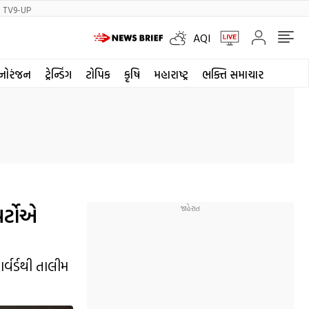
TV9-UP
AQI
નોરંજન
ટ્રેન્ડિંગ
ટોપિક
કૃષિ
મહારાષ્ટ્ર
ભક્તિ સમાચાર
પર્ટોએ
વર્ડથી તાલીમ