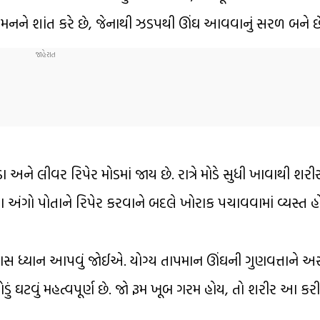
મનને શાંત કરે છે, જેનાથી ઝડપથી ઊંઘ આવવાનું સરળ બને છ
રડા અને લીવર રિપેર મોડમાં જાય છે. રાત્રે મોડે સુધી ખાવાથી 
રના અંગો પોતાને રિપેર કરવાને બદલે ખોરાક પચાવવામાં વ્યસ્ત હ
ખાસ ધ્યાન આપવું જોઈએ. યોગ્ય તાપમાન ઊંઘની ગુણવત્તાને અસ
ડું ઘટવું મહત્વપૂર્ણ છે. જો રૂમ ખૂબ ગરમ હોય, તો શરીર આ કર