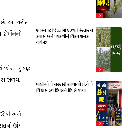
રે છે. આ શરીર
ભાવનગર જિલ્લામાં 80% વિસ્તારમાં
 હોર્મોનનો
કપાસ અને મગફળીનું વિક્રમ જનક
વાવેતર
ે જોડવાનું શરૂ
 સાંભળવું.
વાલીઓનો સરકારી શાળાઓ પ્રત્યેનો
વિશ્વાસ હવે દિવસેને દિવસે વધ્યો
 (ઊંડી અને
 રાતની ઊંઘ