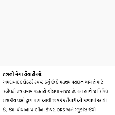
તંત્રની મેગા તૈયારીઓ:
અમદાવાદ કલેક્ટરે સ્પષ્ટ કર્યું છે કે મહત્તમ મતદાન થાય તે માટે
વહીવટી તંત્ર તમામ પડકારો ઝીલવા સજ્જ છે. આ સાથે જ વિવિધ
રાજકીય પક્ષો દ્વારા પણ આવી જ કંઈક તૈયારીઓ કરવામાં આવી
છે, જેમાં પીવાના પાણીના કેમ્પર, ORS અને ગ્લુકોઝ જેવી