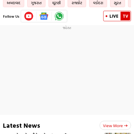
અમદાવાદ
ગુજરાત
ચૂંટણી
રાજકોટ
વડોદરા
સુરત
હ
LIVE
TV
Follow Us
Latest News
View More