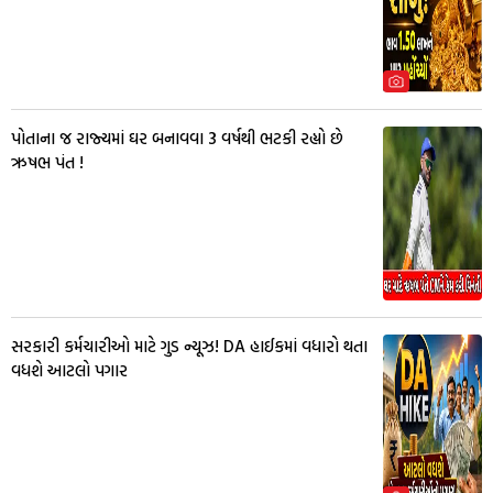
પોતાના જ રાજ્યમાં ઘર બનાવવા 3 વર્ષથી ભટકી રહ્યો છે
ઋષભ પંત !
સરકારી કર્મચારીઓ માટે ગુડ ન્યૂઝ! DA હાઈકમાં વધારો થતા
વધશે આટલો પગાર