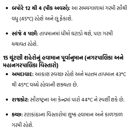
બપોરે 12 થી 4 (પીક અવર્સ):
આ સમયગાળામાં ગરમી સૌથી
વધુ (45°C) રહેશે અને લૂ ફેંકાશે.
સાંજે 4 પછી:
તાપમાનમાં ધીમો ઘટાડો થશે, પણ ગરમી
યથાવત રહેશે.
15 ચૂંટણી શહેરોનું હવામાન પૂર્વાનુમાન (નગરપાલિકા અને
મહાનગરપાલિકા વિસ્તારો)
અમદાવાદ:
આકાશ સ્વચ્છ રહેશે અને મહત્તમ તાપમાન 43°C
થી 45°C વચ્ચે રહેવાની શક્યતા છે.
રાજકોટ:
સૌરાષ્ટ્રના આ કેન્દ્રમાં પારો 44°C ને સ્પર્શી શકે છે.
કચ્છ:
રણકાંઠાના વિસ્તારોમાં શુષ્ક હવામાન અને કાળઝાળ
ગરમી રહેશે.