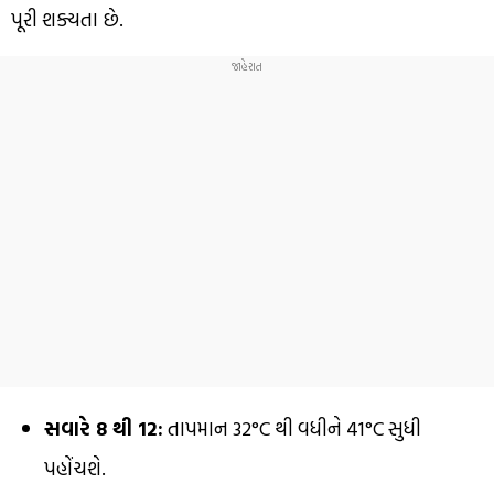
પૂરી શક્યતા છે.
સવારે 8 થી 12:
તાપમાન 32°C થી વધીને 41°C સુધી
પહોંચશે.