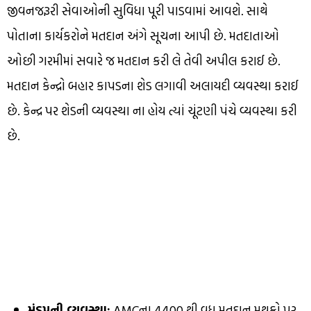
જીવનજરૂરી સેવાઓની સુવિધા પૂરી પાડવામાં આવશે. સાથે
પોતાના કાર્યકરોને મતદાન અંગે સૂચના આપી છે. મતદાતાઓ
ઓછી ગરમીમાં સવારે જ મતદાન કરી લે તેવી અપીલ કરાઈ છે.
મતદાન કેન્દ્રો બહાર કાપડના શેડ લગાવી અલાયદી વ્યવસ્થા કરાઈ
છે. કેન્દ્ર પર શેડની વ્યવસ્થા ના હોય ત્યાં ચૂંટણી પંચે વ્યવસ્થા કરી
છે.
મંડપની વ્યવસ્થા:
AMCના 4400 થી વધુ મતદાન મથકો પર