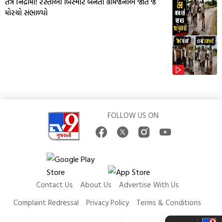
તંત્ર નિદ્રામાં! રસ્તાઓ બિસ્માર બનતા ગ્રામજનોએ જાતે જ
મોરચો સંભાળ્યો
FOLLOW US ON
Contact Us
About Us
Advertise With Us
Complaint Redressal
Privacy Policy
Terms & Conditions