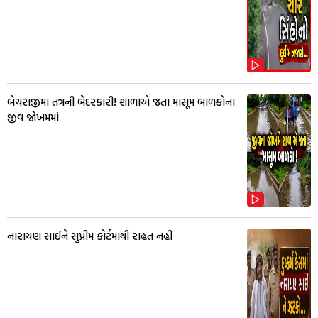
બેચરાજીમાં તંત્રની બેદરકારી! શાળાએ જતા માસૂમ બાળકોના
જીવ જોખમમાં
નારાયણ સાઈને સુપ્રીમ કોર્ટમાંથી રાહત નહીં