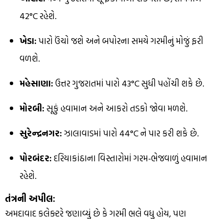
42°C રહેશે.
ખેડા:
પારો ઉંચો જશે અને બપોરના સમયે ગરમીનું મોજું ફરી
વળશે.
મહેસાણા:
ઉત્તર ગુજરાતમાં પારો 43°C સુધી પહોંચી શકે છે.
મોરબી:
સૂકું હવામાન અને આકરો તડકો જોવા મળશે.
સુરેન્દ્રનગર:
ઝાલાવાડમાં પારો 44°C ને પાર કરી શકે છે.
પોરબંદર:
દરિયાકાંઠાના વિસ્તારોમાં ગરમ-ભેજવાળું હવામાન
રહેશે.
તંત્રની અપીલ:
અમદાવાદ કલેક્ટરે જણાવ્યું છે કે ગરમી ભલે વધુ હોય, પણ