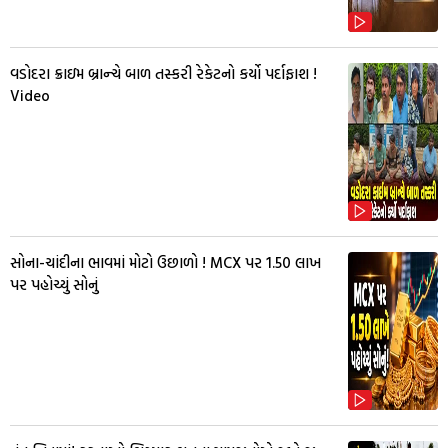
વડોદરા ક્રાઇમ બ્રાન્ચે બાળ તસ્કરી રેકેટનો કર્યો પર્દાફાશ !
Video
સોના-ચાંદીના ભાવમાં મોટો ઉછાળો ! MCX પર ₹1.50 લાખ
પર પહોચ્યું સોનું