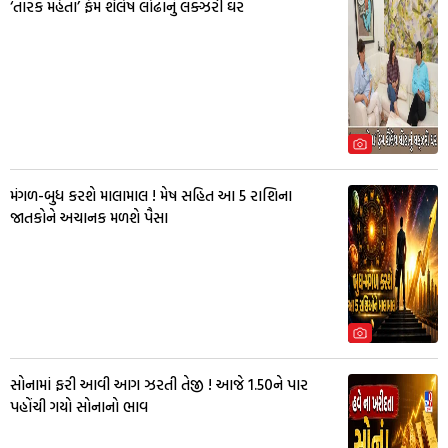
‘તારક મહેતા’ ફેમ શૈલેષ લોઢાનું લક્ઝરી ઘર
મંગળ-બુધ કરશે માલામાલ ! મેષ સહિત આ 5 રાશિના
જાતકોને અચાનક મળશે પૈસા
સોનામાં ફરી આવી આગ ઝરતી તેજી ! આજે 1.50ને પાર
પહોંચી ગયો સોનાનો ભાવ