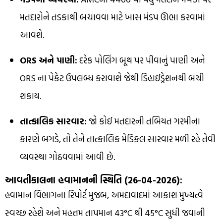
મતદારોને તડકાથી બચાવવા માટે ખાસ મંડપ ઊભા કરવામાં
આવશે.
ORS અને પાણી:
દરેક પોલિંગ બૂથ પર પીવાનું પાણી અને
ORS ના પેકેટ ઉપલબ્ધ કરાવાશે જેથી ડિહાઈડ્રેશનથી બચી
શકાય.
તાત્કાલિક સારવાર:
જો કોઈ મતદારની તબિયત ગરમીના
કારણે બગડે, તો તેને તાત્કાલિક મેડિકલ સારવાર મળી રહે તેવી
વ્યવસ્થા ગોઠવવામાં આવી છે.
આવતીકાલના હવામાનની સ્થિતિ (26-04-2026):
હવામાન વિભાગના રિપોર્ટ મુજબ, અમદાવાદમાં આકાશ મુખ્યત્વે
સ્વચ્છ રહેશે અને મહત્તમ તાપમાન 43°C થી 45°C સુધી જવાની