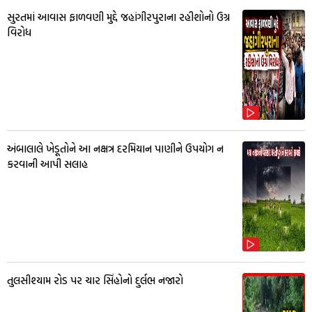
સુરતમાં આવાસ ફાળવણી મુદ્દે જહાંગીરપુરાના રહીશોનો ઉગ્ર
વિરોધ
અંબાલાલે ખેડૂતોને આ નક્ષત્ર દરમિયાન પાણીને ઉપયોગ ન
કરવાની આપી સલાહ
તુલસીશ્યામ રોડ પર ચાર સિંહોનો દુર્લભ નજારો