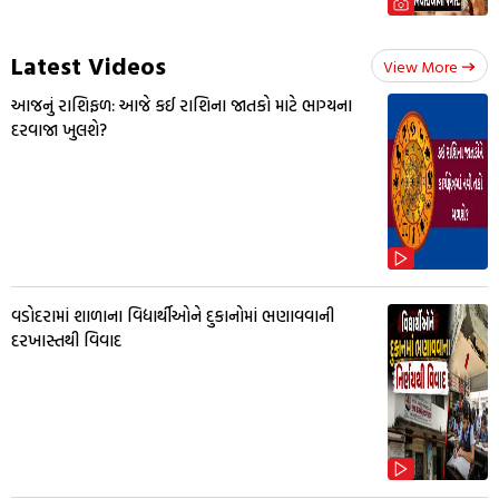
Latest Videos
View More
આજનું રાશિફળ: આજે કઈ રાશિના જાતકો માટે ભાગ્યના
દરવાજા ખુલશે?
વડોદરામાં શાળાના વિદ્યાર્થીઓને દુકાનોમાં ભણાવવાની
દરખાસ્તથી વિવાદ