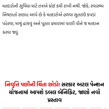
મતદારોની સુવિધા માટે તંત્રએ કોઈ કમી રાખી નથી. જોકે, સ્વાસ્થ્ય
નિષ્ણાતો સલાહ આપે છે કે મતદારોએ હળવા સુતરાઉ કપડાં
પહેરવા, માથું ઢાંકવું અને પૂરતા પ્રમાણમાં પાણી પીને જ મતદાન
કરવા જવું.
નિવૃત્તિ પછીની ચિંતા છોડો!
સરકાર અટલ પેન્શન
યોજનામાં આપશે ડબલ બેનિફિટ, જાણો નવો
પ્રસ્તાવ