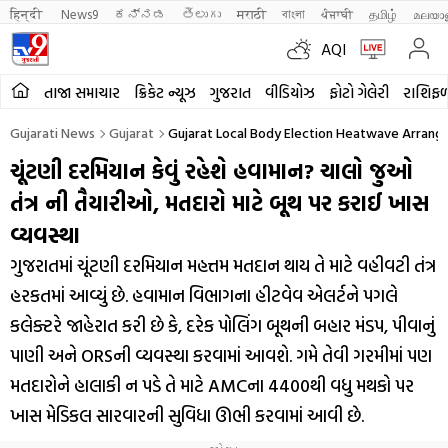
हिन्दी 
News9
ಕನ್ನಡ
తెలుగు
मराठी
বাংলা
ਪੰਜਾਬੀ
தமிழ்
മലയാ
AQI
તાજા સમાચાર
ક્રિકેટ ન્યૂઝ
ગુજરાત
વીડિયોઝ
ફોટો ગેલેરી
રાશિફ
Gujarati News
Gujarat
Gujarat Local Body Election Heatwave Arran
ચૂંટણી દરમિયાન કેવું રહેશે હવામાન? ચાલો જુઓ
તંત્ર ની તૈયારીઓ, મતદારો માટે બૂથ પર કરાઈ ખાસ
વ્યવસ્થા
ગુજરાતમાં ચૂંટણી દરમિયાન મહત્તમ મતદાન થાય તે માટે વહીવટી તંત્ર
હરકતમાં આવ્યું છે. હવામાન વિભાગના હીટવેવ એલર્ટને પગલે
કલેક્ટરે જાહેરાત કરી છે કે, દરેક પોલિંગ બૂથની બહાર મંડપ, પીવાનું
પાણી અને ORSની વ્યવસ્થા કરવામાં આવશે. ગમે તેવી ગરમીમાં પણ
મતદારોને હાલાકી ન પડે તે માટે AMCના 4400થી વધુ મથકો પર
ખાસ મેડિકલ સારવારની સુવિધા ઊભી કરવામાં આવી છે.