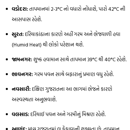
વડોદરા:
તાપમાનમાં 2-3°C નો વધારો નોંધાશે, પારો 42°C ની
આસપાસ રહેશે.
સુરત:
દરિયાકાંઠાના કારણે અહીં ગરમ અને ભેજવાળી હવા
(Humid Heat) થી લોકો પરેશાન થશે.
જામનગર:
શુષ્ક હવામાન સાથે તાપમાન 39°C થી 40°C રહેશે.
ભાવનગર:
ગરમ પવન સાથે બફારાનું પ્રમાણ વધુ રહેશે.
નવસારી:
દક્ષિણ ગુજરાતના આ ભાગમાં ભેજને કારણે
અસ્વસ્થતા અનુભવાશે.
વલસાડ:
દરિયાઈ પવન અને ગરમીનું મિશ્રણ રહેશે.
આણંદ:
મધ્ય ગુજરાતમાં લૂ ફેંકાવાની શક્યતા છે, તાપમાન