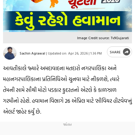
Image Credit source: Tv9Gujarati
SHARE
Sachin Agrawal
|
Updated on:
Apr 26, 2026 | 1:36 PM
આવતીકાલે જ્યારે અમદાવાદના મતદારો નગરપાલિકા અને
મહાનગરપાલિકાના પ્રતિનિધિઓ ચુનવા માટે નીકળશે, ત્યારે
તેમની સામે સૌથી મોટો પડકાર કુદરતનો એટલે કે કાળઝાળ
ગરમીનો રહેશે. હવામાન વિભાગે 26 એપ્રિલ માટે ‘સીવિયર હીટવેવ’નું
એલર્ટ જાહેર કર્યું છે.