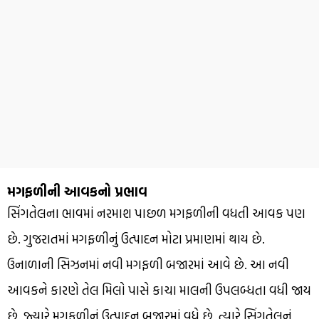
મગફળીની આવકનો પ્રભાવ
સિંગતેલના ભાવમાં નરમાશ પાછળ મગફળીની વધતી આવક પણ
છે. ગુજરાતમાં મગફળીનું ઉત્પાદન મોટા પ્રમાણમાં થાય છે.
ઉનાળાની સિઝનમાં નવી મગફળી બજારમાં આવે છે. આ નવી
આવકને કારણે તેલ મિલો પાસે કાચા માલની ઉપલબ્ધતા વધી જાય
છે. જ્યારે મગફળીનું ઉત્પાદન બજારમાં વધે છે, ત્યારે સિંગતેલનું