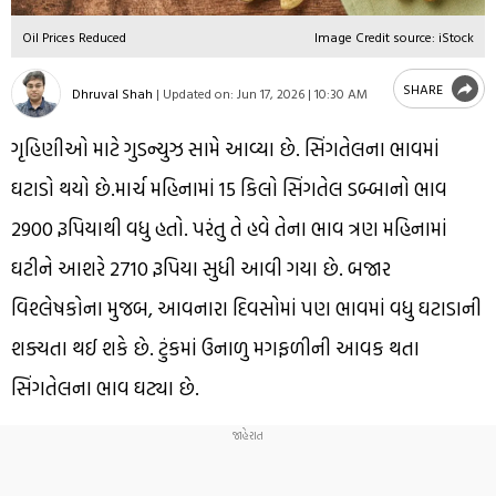
Oil Prices Reduced
Image Credit source: iStock
SHARE
Dhruval Shah
|
Updated on:
Jun 17, 2026 | 10:30 AM
ગૃહિણીઓ માટે ગુડન્યુઝ સામે આવ્યા છે. સિંગતેલના ભાવમાં
ઘટાડો થયો છે.માર્ચ મહિનામાં 15 કિલો સિંગતેલ ડબ્બાનો ભાવ
2900 રૂપિયાથી વધુ હતો. પરંતુ તે હવે તેના ભાવ ત્રણ મહિનામાં
ઘટીને આશરે 2710 રૂપિયા સુધી આવી ગયા છે. બજાર
વિશ્લેષકોના મુજબ, આવનારા દિવસોમાં પણ ભાવમાં વધુ ઘટાડાની
શક્યતા થઈ શકે છે. ટુંકમાં ઉનાળુ મગફળીની આવક થતા
સિંગતેલના ભાવ ઘટ્યા છે.