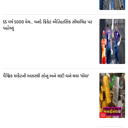
55 વર્ષ 5000 મેચ... વનડે ક્રિકેટ ઐતિહાસિક સીમાચિહ્ન પર
પહોંચ્યું
વૈશ્વિક માર્કેટની અસરથી સોનું અને ચાંદી બંને થયા 'મોંઘા'