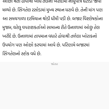
ઓછા થતા હોવાથી ખાદ્ય તેલની ખરીદીમાં નોંધુપાત્ર ઘટાડો જોવા
મળ્યો છે. સિંગતેલ રસોડામાં મુખ્ય સ્થાન ધરાવે છે. તેની માંગ પણ
આ સમયગાળા દરમિયાન થોડી ધીમી પડી છે. બજાર વિશ્લેષકોના
મુજબ, ઘરેલુ વપરાશકર્તાઓ સામાન્ય રીતે ઉનાળામાં ઓછું તેલ
ખરીદે છે. ઉનાળામાં તાપમાન વધારે હોવાથી તળેલા ખોરાકનો
ઉપયોગ પણ ઓછો કરવામાં આવે છે. પરિણામે બજારમાં
સિંગતેલનો સ્ટોક વધે છે.