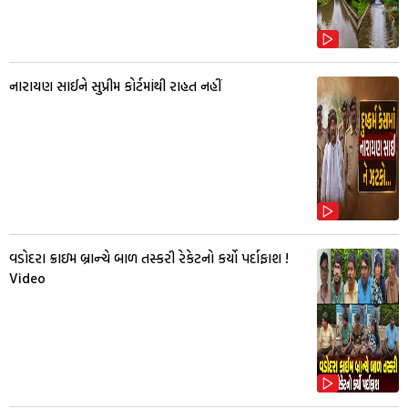
નારાયણ સાઈને સુપ્રીમ કોર્ટમાંથી રાહત નહીં
વડોદરા ક્રાઇમ બ્રાન્ચે બાળ તસ્કરી રેકેટનો કર્યો પર્દાફાશ !
Video