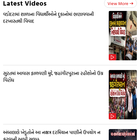
Latest Videos
View More
વડોદરામાં શાળાના વિદ્યાર્થીઓને દુકાનોમાં ભણાવવાની
દરખાસ્તથી વિવાદ
સુરતમાં આવાસ ફાળવણી મુદ્દે જહાંગીરપુરાના રહીશોનો ઉગ્ર
વિરોધ
અંબાલાલે ખેડૂતોને આ નક્ષત્ર દરમિયાન પાણીને ઉપયોગ ન
કરવાની આપી સલાહ