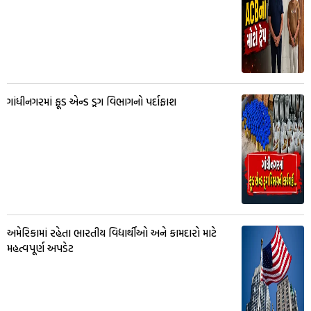
ગાંધીનગરમાં ફૂડ એન્ડ ડ્રગ વિભાગનો પર્દાફાશ
અમેરિકામાં રહેતા ભારતીય વિદ્યાર્થીઓ અને કામદારો માટે
મહત્વપૂર્ણ અપડેટ