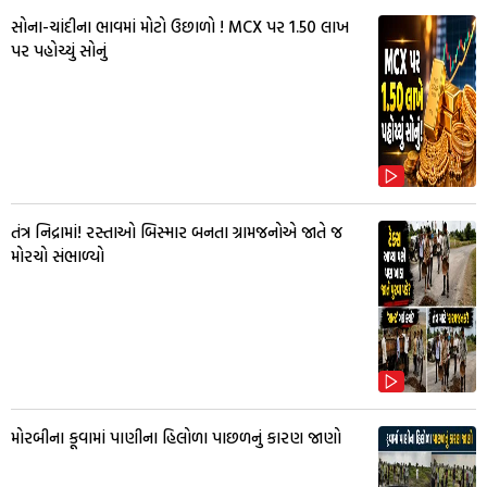
સોના-ચાંદીના ભાવમાં મોટો ઉછાળો ! MCX પર ₹1.50 લાખ
પર પહોચ્યું સોનું
તંત્ર નિદ્રામાં! રસ્તાઓ બિસ્માર બનતા ગ્રામજનોએ જાતે જ
મોરચો સંભાળ્યો
મોરબીના કૂવામાં પાણીના હિલોળા પાછળનું કારણ જાણો