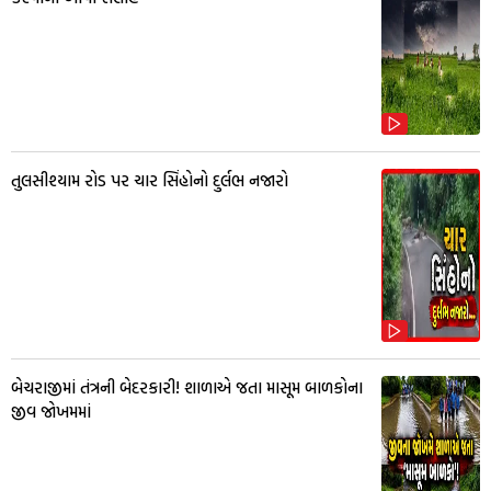
તુલસીશ્યામ રોડ પર ચાર સિંહોનો દુર્લભ નજારો
બેચરાજીમાં તંત્રની બેદરકારી! શાળાએ જતા માસૂમ બાળકોના
જીવ જોખમમાં