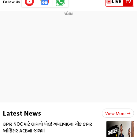
LIVE
TV
Follow Us
Latest News
View More
ફાયર NOC માટે લાંચનો ખેલ! અમદાવાદના ચીફ ફાયર
ઓફિસર ACBના જાળમાં