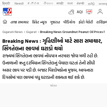
हिन्दी 
News9
ಕನ್ನಡ
తెలుగు
मराठी
বাংলা
ਪੰਜਾਬੀ
தமிழ்
മലയാ
AQI
તાજા સમાચાર
ક્રિકેટ ન્યૂઝ
ગુજરાત
વીડિયોઝ
ફોટો ગેલેરી
રાશિફ
Gujarati News
Gujarat
Breaking News Groundnut Peanut Oil Prices 
Breaking News : ગૃહિણીઓ માટે સારા સમાચાર,
સિંગતેલના ભાવમાં ઘટાડો થયો
રાજ્યમાં સિંગતેલના ભાવમાં નોંધપાત્ર નરમાશ જોવા મળી રહી છે.
ઉનાળાની ઋતુ દરમિયાન સિંગતેલનું વેચાણ ઘટતાં તેની સીધી
અસર ભાવ પર પડી છે. બજાર વિશ્લેષકોના મુજબ, આવનારા
દિવસોમાં પણ ભાવમાં વધુ ઘટાડાની શક્યતા થઈ શકે છે.