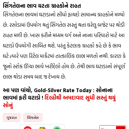
સિંગતેલના ભાવ ઘટતા ગ્રાહકોને રાહત
સિંગતેલના ભાવમાં ઘટાડાનો સીધો ફાયદો સામાન્ય ગ્રાહકોને મળ્યો
છે. રસોડામાં ઉપયોગ થતું સિંગતેલ સસ્તું થતા ઘરેલુ બજેટ પર થોડી
રાહત મળી છે. ખાસ કરીને મધ્યમ વર્ગ અને નાના પરિવારો માટે આ
ઘટાડો ઉપયોગી સાબિત થશે. પરંતુ કેટલાક ગ્રાહકો કહે છે કે ભાવ
ઘટે ત્યારે પણ રિટેલ માર્કેટમાં તાત્કાલિક લાભ મળતો નથી. કારણ કે
જૂનો સ્ટોક ઊંચા ભાવે ખરીદેલો હોય છે. તેથી ભાવ ઘટાડાનો સંપૂર્ણ
લાભ થોડા સમય બાદ જ દેખાય છે.
આ પણ વાંચો, Gold-Silver Rate Today : સોનાના
ભાવમાં ફરી ઘટાડો !
દિલ્હીથી અમદાવાદ સુધી સસ્તું થયું
સોનું
ગુજરાત
બિઝનેસ