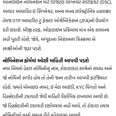
ઓનલાઈન નોમિનેશન માટે ડિજિટલ સિગ્નેચર સર્ટિફિકેટ (DSC),
આધાર આધારિત ઈ-સિગ્નેચર, અન્ય માન્ય ઇલેક્ટ્રોનિક હસ્તાક્ષર
તેમજ OTP આધારિત ટુ-ફેક્ટર ઓથેન્ટિકેશન (2FA)નો ઉપયોગ
કરી શકાશે. બીજી તરફ, ઓફલાઈન પ્રક્રિયામાં માત્ર એક સામાન્ય
સહી પૂરતી રહેશે. જોકે, અંગૂઠાના નિશાનના કિસ્સામાં બે
સાક્ષીઓની જરૂર પડશે.
નોમિનેશન ફોર્મમાં ઓછી માહિતી આપવી પડશે
નવા નિયમો હેઠળ નોમિનીનું નામ, રોકાણકાર સાથેનો સંબંધ અને
જો નોમિની સગીર હોય તો તેની જન્મ તારીખ આપવી ફરજિયાત
રહેશે. જ્યારે મોબાઇલ નંબર, ઈ-મેલ આઈડી, KYC વિગતો અને
હિસ્સેદારીની ટકાવારી જેવી માહિતી વૈકલ્પિક રાખવામાં આવી છે.
જો હિસ્સેદારીની ટકાવારી દર્શાવવામાં નહીં આવે, તો રોકાણ તમામ
નોમિનીઓ વચ્ચે સમાન રીતે વહેંચવામાં આવશે.