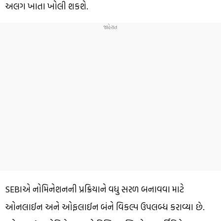
અલગ ખાતા ખોલી શકશે.
SEBIએ નોમિનેશનની પ્રક્રિયાને વધુ સરળ બનાવવા માટે
ઓનલાઈન અને ઓફલાઈન બંને વિકલ્પ ઉપલબ્ધ કરાવ્યા છે.