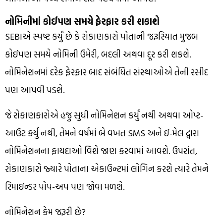
નોમિનીમાં કોઈપણ સમયે ફેરફાર કરી શકાશે
SEBIએ સ્પષ્ટ કર્યું છે કે રોકાણકારો પોતાની જરૂરિયાત મુજબ
કોઈપણ સમયે નોમિની ઉમેરી, બદલી અથવા દૂર કરી શકશે.
નોમિનેશનમાં દરેક ફેરફાર બાદ સંબંધિત સંસ્થાઓએ તેની રસીદ
પણ આપવી પડશે.
જે રોકાણકારોએ હજુ સુધી નોમિનેશન કર્યું નથી અથવા ઓપ્ટ-
આઉટ કર્યું નથી, તેમને વર્ષમાં બે વખત SMS અને ઈ-મેલ દ્વારા
નોમિનેશનના ફાયદાઓ વિશે જાણ કરવામાં આવશે. ઉપરાંત,
રોકાણકારો જ્યારે પોતાના એકાઉન્ટમાં લોગિન કરશે ત્યારે તેમને
રિમાઇન્ડર પોપ-અપ પણ જોવા મળશે.
નોમિનેશન કેમ જરૂરી છે?