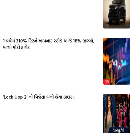
1 વર્ષમાં 310% રિટર્ન આપનાર સ્ટોક આજે 18% ભાગ્યો,
મળ્યો મોટો ટાર્ગેટ
‘Lock Upp 2’ ની વિજેતા બની શ્રેયા કાલરા...