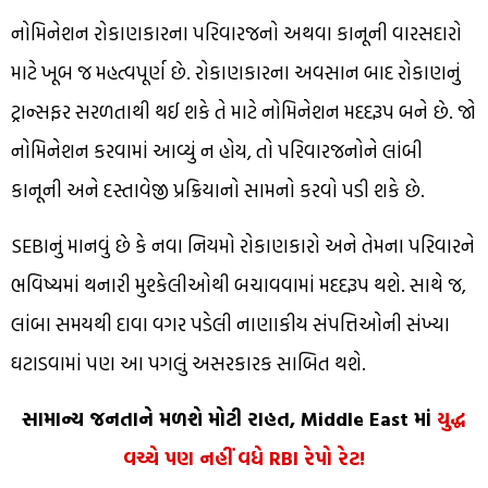
નોમિનેશન રોકાણકારના પરિવારજનો અથવા કાનૂની વારસદારો
માટે ખૂબ જ મહત્વપૂર્ણ છે. રોકાણકારના અવસાન બાદ રોકાણનું
ટ્રાન્સફર સરળતાથી થઈ શકે તે માટે નોમિનેશન મદદરૂપ બને છે. જો
નોમિનેશન કરવામાં આવ્યું ન હોય, તો પરિવારજનોને લાંબી
કાનૂની અને દસ્તાવેજી પ્રક્રિયાનો સામનો કરવો પડી શકે છે.
SEBIનું માનવું છે કે નવા નિયમો રોકાણકારો અને તેમના પરિવારને
ભવિષ્યમાં થનારી મુશ્કેલીઓથી બચાવવામાં મદદરૂપ થશે. સાથે જ,
લાંબા સમયથી દાવા વગર પડેલી નાણાકીય સંપત્તિઓની સંખ્યા
ઘટાડવામાં પણ આ પગલું અસરકારક સાબિત થશે.
સામાન્ય જનતાને મળશે મોટી રાહત, Middle East માં
યુદ્ધ
વચ્ચે પણ નહીં વધે RBI રેપો રેટ!