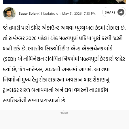
SHARE
Sagar Solanki
|
Updated on:
May 31, 2026 | 7:30 PM
જો તમારી પાસે ડીમેટ એકાઉન્ટ અથવા મ્યુચ્યુઅલ ફંડમાં રોકાણ છે,
તો સપ્ટેમ્બર 2026 પહેલાં એક મહત્વપૂર્ણ પ્રક્રિયા પૂર્ણ કરવી જરૂરી
બની શકે છે. ભારતીય સિક્યોરિટીઝ એન્ડ એક્સચેન્જ બોર્ડ
(SEBI) એ નોમિનેશન સંબંધિત નિયમોમાં મહત્વપૂર્ણ ફેરફારો જાહેર
કર્યા છે, જે 1 સપ્ટેમ્બર, 2026થી અમલમાં આવશે. આ નવા
નિયમોનો મુખ્ય હેતુ રોકાણકારના અવસાન બાદ રોકાણનું
ટ્રાન્સફર સરળ બનાવવાનો અને દાવા વગરની નાણાકીય
સંપત્તિઓની સંખ્યા ઘટાડવાનો છે.