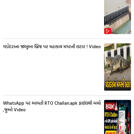
વડોદરાના જાંબુઆ બ્રિજ પર મહાકાય મગરની લટાર ! Video
WhatsApp પર આવતી RTO Challan.apk ફાઈલથી બચો
,જુઓ Video