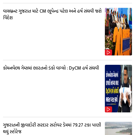
વાયબ્રન્ટ ગુજરાત માટે CM ભૂપેન્દ્ર પટેલ અને હર્ષ સંઘવી જશે
વિદેશ
કોમનવેલ્થ ગેમ્સમાં ભારતનો ડંકો વાગ્યો : DyCM હર્ષ સંઘવી
ગુજરાતની જીવાદોરી સરદાર સરોવર ડેમમાં 79.27 ટકા પાણી
થયું સ્ટોરેજ