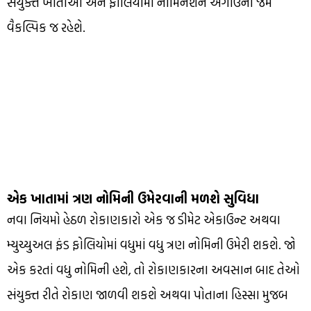
સંયુક્ત ખાતાઓ અને ફોલિયોમાં નોમિનેશન અગાઉની જેમ
વૈકલ્પિક જ રહેશે.
એક ખાતામાં ત્રણ નોમિની ઉમેરવાની મળશે સુવિધા
નવા નિયમો હેઠળ રોકાણકારો એક જ ડીમેટ એકાઉન્ટ અથવા
મ્યુચ્યુઅલ ફંડ ફોલિયોમાં વધુમાં વધુ ત્રણ નોમિની ઉમેરી શકશે. જો
એક કરતાં વધુ નોમિની હશે, તો રોકાણકારના અવસાન બાદ તેઓ
સંયુક્ત રીતે રોકાણ જાળવી શકશે અથવા પોતાના હિસ્સા મુજબ