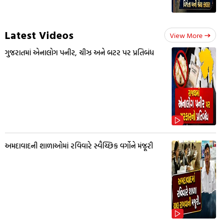
Latest Videos
View More
ગુજરાતમાં એનાલોગ પનીર, ચીઝ અને બટર પર પ્રતિબંધ
અમદાવાદની શાળાઓમાં રવિવારે સ્વૈચ્છિક વર્ગોને મંજૂરી