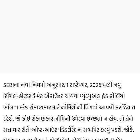
SEBIના નવા નિયમો અનુસાર, 1 સપ્ટેમ્બર, 2026 પછી નવું
સિંગલ-હોલ્ડર ડીમેટ એકાઉન્ટ અથવા મ્યુચ્યુઅલ ફંડ ફોલિયો
ખોલતા દરેક રોકાણકાર માટે નોમિનીની વિગતો આપવી ફરજિયાત
રહેશે. જો કોઈ રોકાણકાર નોમિની ઉમેરવા ઇચ્છતો ન હોય, તો તેને
સત્તાવાર રીતે ‘ઓપ્ટ-આઉટ’ ડિક્લેરેશન સબમિટ કરવું પડશે. જોકે,