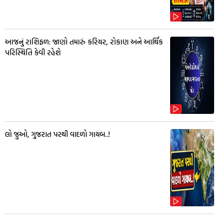
આજનું રાશિફળ: જાણો તમારું કરિયર, રોકાણ અને આર્થિક
પરિસ્થિતિ કેવી રહેશે
લો જુઓ, ગુજરાત પરથી વાદળો ગાયબ..!