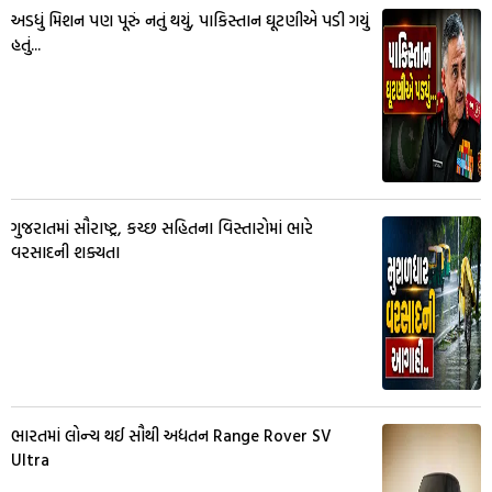
અડધું મિશન પણ પૂરું નતું થયું, પાકિસ્તાન ઘૂટણીએ પડી ગયું
હતું...
ગુજરાતમાં સૌરાષ્ટ્ર, કચ્છ સહિતના વિસ્તારોમાં ભારે
વરસાદની શક્યતા
ભારતમાં લોન્ચ થઈ સૌથી અદ્યતન Range Rover SV
Ultra