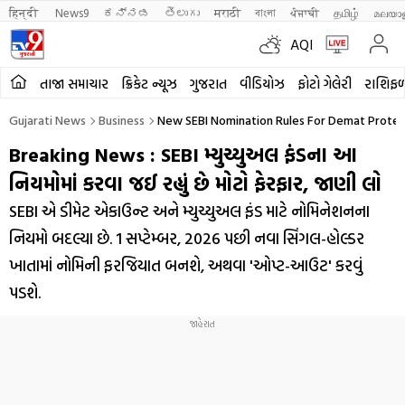
हिन्दी 
News9
ಕನ್ನಡ
తెలుగు
मराठी
বাংলা
ਪੰਜਾਬੀ
தமிழ்
മലയാ
AQI
તાજા સમાચાર
ક્રિકેટ ન્યૂઝ
ગુજરાત
વીડિયોઝ
ફોટો ગેલેરી
રાશિફ
Gujarati News
Business
New SEBI Nomination Rules For Demat Protec
Breaking News : SEBI મ્યુચ્યુઅલ ફંડના આ
નિયમોમાં કરવા જઈ રહ્યું છે મોટો ફેરફાર, જાણી લો
SEBI એ ડીમેટ એકાઉન્ટ અને મ્યુચ્યુઅલ ફંડ માટે નોમિનેશનના
નિયમો બદલ્યા છે. 1 સપ્ટેમ્બર, 2026 પછી નવા સિંગલ-હોલ્ડર
ખાતામાં નોમિની ફરજિયાત બનશે, અથવા 'ઓપ્ટ-આઉટ' કરવું
પડશે.