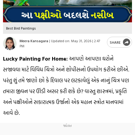
Best Bird Paintings
Meera Kansagara
|
Updated on:
May 31, 2026 | 2:47
SHARE
PM
Lucky Painting For Home:
આપણે આપણા ઘરોને
સજાવવા માટે વિવિધ ચિત્રો અને શોપીસનો ઉપયોગ કરીએ છીએ.
પરંતુ શું તમે જાણો છો કે દિવાલ પર લટકાવેલું એક નાનું ચિત્ર પણ
તમારા જીવન પર ઊંડી અસર કરી શકે છે? વાસ્તુ શાસ્ત્રમાં, પ્રકૃતિ
અને પક્ષીઓને સકારાત્મક ઉર્જાનો એક મહાન સ્ત્રોત માનવામાં
આવે છે.