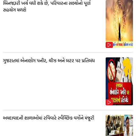
બિનજરૂરી ખર્ચ વધી શકે છે, પરિવારના સભ્યોનો પૂર્ણ
સહયોગ મળશે
ગુજરાતમાં એનાલોગ પનીર, ચીઝ અને બટર પર પ્રતિબંધ
અમદાવાદની શાળાઓમાં રવિવારે સ્વૈચ્છિક વર્ગોને મંજૂરી