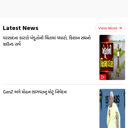
Latest News
View More
વરસાદના કારણે ખેડૂતોની ચિંતામાં વધારો, કિશાન સંઘનો
ગ્રાઉન્ડ સર્વે
GenZ અંગે મોહન ભાગવતનું મોટું નિવેદન