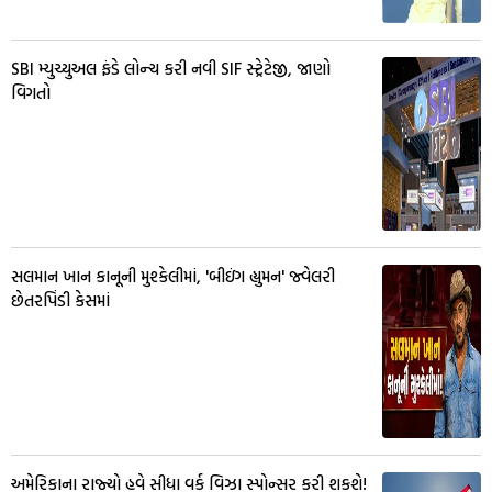
SBI મ્યુચ્યુઅલ ફંડે લોન્ચ કરી નવી SIF સ્ટ્રેટેજી, જાણો
વિગતો
સલમાન ખાન કાનૂની મુશ્કેલીમાં, 'બીઇંગ હ્યુમન' જ્વેલરી
છેતરપિંડી કેસમાં
અમેરિકાના રાજ્યો હવે સીધા વર્ક વિઝા સ્પોન્સર કરી શકશે!