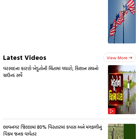
Latest Videos
View More
વરસાદના કારણે ખેડૂતોની ચિંતામાં વધારો, કિશાન સંઘનો
ગ્રાઉન્ડ સર્વે
ભાવનગર જિલ્લામાં 80% વિસ્તારમાં કપાસ અને મગફળીનું
વિક્રમ જનક વાવેતર