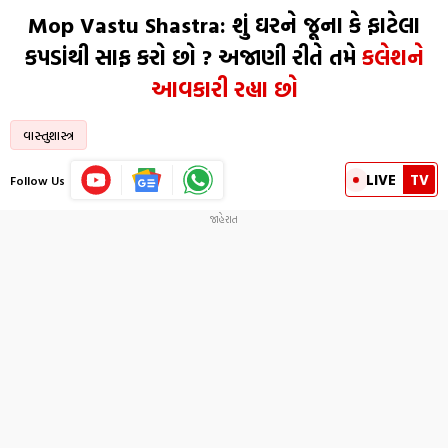
Mop Vastu Shastra: શું ઘરને જૂના કે ફાટેલા
કપડાંથી સાફ કરો છો ? અજાણી રીતે તમે
કલેશને
આવકારી રહ્યા છો
વાસ્તુશાસ્ત્ર
LIVE
TV
Follow Us