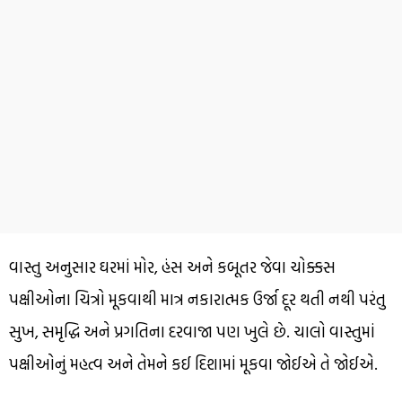
વાસ્તુ અનુસાર ઘરમાં મોર, હંસ અને કબૂતર જેવા ચોક્કસ
પક્ષીઓના ચિત્રો મૂકવાથી માત્ર નકારાત્મક ઉર્જા દૂર થતી નથી પરંતુ
સુખ, સમૃદ્ધિ અને પ્રગતિના દરવાજા પણ ખુલે છે. ચાલો વાસ્તુમાં
પક્ષીઓનું મહત્વ અને તેમને કઈ દિશામાં મૂકવા જોઈએ તે જોઈએ.