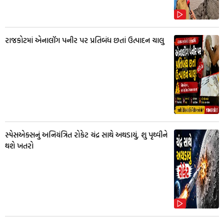
રાજકોટમાં એનાલૉગ પનીર પર પ્રતિબંધ છતાં ઉત્પાદન ચાલુ
સ્પેસએક્સનું અનિયંત્રિત રોકેટ ચંદ્ર સાથે અથડાયું, શુ પૃથ્વીને
થશે ખતરો