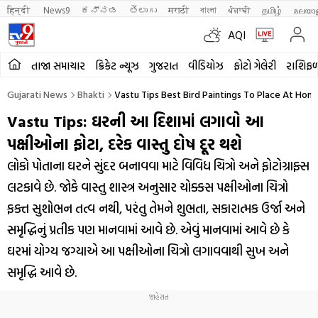
हिन्दी 
News9
ಕನ್ನಡ
తెలుగు
मराठी
বাংলা
ਪੰਜਾਬੀ
தமிழ்
മലയാ
AQI
તાજા સમાચાર
ક્રિકેટ ન્યૂઝ
ગુજરાત
વીડિયોઝ
ફોટો ગેલેરી
રાશિફ
Gujarati News
Bhakti
Vastu Tips Best Bird Paintings To Place At Hom
Vastu Tips: ઘરની આ દિશામાં લગાવો આ
પક્ષીઓના ફોટા, દરેક વાસ્તુ દોષ દૂર થશે
લોકો પોતાના ઘરને સુંદર બનાવવા માટે વિવિધ ચિત્રો અને ફોટોગ્રાફ્સ
લટકાવે છે. જોકે વાસ્તુ શાસ્ત્ર અનુસાર ચોક્કસ પક્ષીઓના ચિત્રો
ફક્ત સુશોભન તત્વ નથી, પરંતુ તેમને શુભતા, સકારાત્મક ઉર્જા અને
સમૃદ્ધિનું પ્રતીક પણ માનવામાં આવે છે. એવું માનવામાં આવે છે કે
ઘરમાં યોગ્ય જગ્યાએ આ પક્ષીઓના ચિત્રો લગાવવાથી સુખ અને
સમૃદ્ધિ આવે છે.