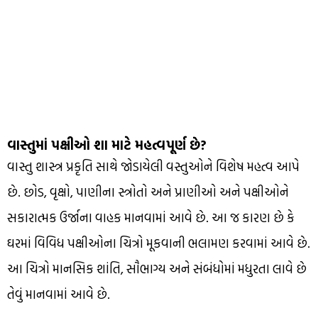
વાસ્તુમાં પક્ષીઓ શા માટે મહત્વપૂર્ણ છે?
વાસ્તુ શાસ્ત્ર પ્રકૃતિ સાથે જોડાયેલી વસ્તુઓને વિશેષ મહત્વ આપે
છે. છોડ, વૃક્ષો, પાણીના સ્ત્રોતો અને પ્રાણીઓ અને પક્ષીઓને
સકારાત્મક ઉર્જાના વાહક માનવામાં આવે છે. આ જ કારણ છે કે
ઘરમાં વિવિધ પક્ષીઓના ચિત્રો મૂકવાની ભલામણ કરવામાં આવે છે.
આ ચિત્રો માનસિક શાંતિ, સૌભાગ્ય અને સંબંધોમાં મધુરતા લાવે છે
તેવું માનવામાં આવે છે.