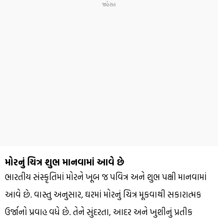
મોરનું ચિત્ર શુભ માનવામાં આવે છે
ભારતીય સંસ્કૃતિમાં મોરને ખૂબ જ પવિત્ર અને શુભ પક્ષી માનવામાં
આવે છે. વાસ્તુ અનુસાર, ઘરમાં મોરનું ચિત્ર મૂકવાથી સકારાત્મક
ઉર્જાનો પ્રવાહ વધે છે. તેને સુંદરતા, આદર અને ખુશીનું પ્રતીક