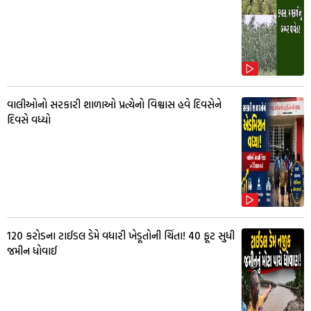
વાલીઓનો સરકારી શાળાઓ પ્રત્યેનો વિશ્વાસ હવે દિવસેને
દિવસે વધ્યો
₹120 કરોડના ટાઈડલ ડેમે વધારી ખેડૂતોની ચિંતા! 40 ફૂટ સુધી
જમીન ધોવાઈ