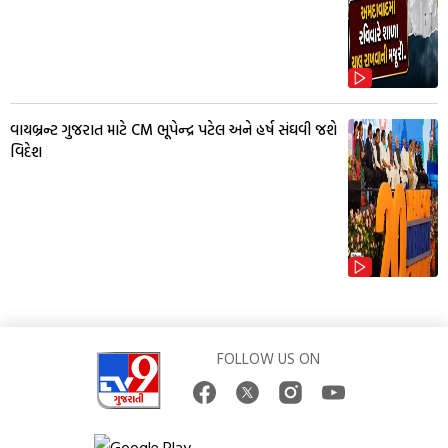
વાયબ્રન્ટ ગુજરાત માટે CM ભૂપેન્દ્ર પટેલ અને હર્ષ સંઘવી જશે
વિદેશ
FOLLOW US ON