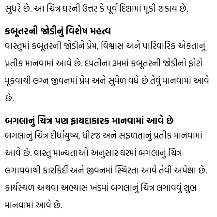
સુધરે છે. આ ચિત્ર ઘરની ઉત્તર કે પૂર્વ દિશામાં મૂકી શકાય છે.
કબૂતરની જોડીનું વિશેષ મહત્વ
વાસ્તુમાં કબૂતરની જોડીને પ્રેમ, વિશ્વાસ અને પારિવારિક એકતાનું
પ્રતીક માનવામાં આવે છે. દંપતીના રૂમમાં કબૂતરની જોડીનો ફોટો
મૂકવાથી લગ્ન જીવનમાં પ્રેમ અને સુમેળ વધે છે તેવું માનવામાં આવે
છે.
બગલાનું ચિત્ર પણ ફાયદાકારક માનવામાં આવે છે
બગલાનું ચિત્ર દીર્ધાયુષ્ય, ધીરજ અને સફળતાનું પ્રતીક માનવામાં
આવે છે. વાસ્તુ માન્યતાઓ અનુસાર ઘરમાં બગલાનું ચિત્ર
લગાવવાથી કારકિર્દી અને જીવનમાં સ્થિરતા આવે તેવી અપેક્ષા છે.
કાર્યસ્થળ અથવા અભ્યાસ ખંડમાં બગલાનું ચિત્ર લગાવવું શુભ
માનવામાં આવે છે.