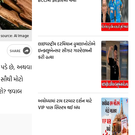
BCCIમાં ફેરફારની ચર્ચા
 source: AI Image
લાઇવસ્ટ્રીમ દરમિયાન હુમલાખોરોએ
ઇન્ફ્લુએન્સર સીઝર ગાસ્ટેલમની
SHARE
કરી હત્યા
 પડે છે, અથવા
 સૌથી મોટો
ડશે? જવાબ
અયોધ્યામાં રામ દરબાર દર્શન માટે
VIP પાસ સિસ્ટમ થઈ બંધ