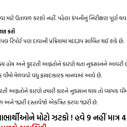
ા માટે ઉતાવળ કરશો નહીં. પહેલા કંપનીનું નિરીક્ષણ પૂર્ણ થવા
ાણ કરો
 રિપોર્ટ પણ દાવાની પ્રક્રિયામાં મદદરૂપ સાબિત થઈ શકે છે.
ક્રિય હોય અને કુદરતી આફતોને કારણે થતા નુકસાનને આવરી લે.
વીમો મેળવવો વધુ ફાયદાકારક માનવામાં આવે છે.
દરતી આફતોને કારણે તમારી કારને નુકસાન થાય તો વ્યાપક વીમો
ગ અને જરૂરી દસ્તાવેજો એકત્રિત કરવા જરૂરી છે.
ાર્થીઓને મોટો ઝટકો ! હવે 9 નહીં માત્ર 