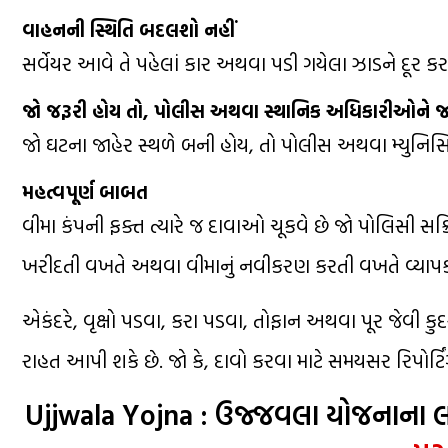
વાહનની સ્થિતિ બદલશો નહીં
સર્વેયર આવે તે પહેલાં કાર અથવા પડી ગયેલા ઝાડને દૂર કરવ
જો જરૂરી હોય તો, પોલીસ અથવા સ્થાનિક અધિકારીઓને જ
જો ઘટના જાહેર સ્થળે બની હોય, તો પોલીસ અથવા મ્યુનિસિપલ
મહત્વપૂર્ણ બાબત
વીમા કંપની ફક્ત ત્યારે જ દાવાઓ ચૂકવે છે જો પોલિસી સ
ખરીદતી વખતે અથવા વીમાનું નવીકરણ કરતી વખતે વ્યાપક 
એકંદરે, વૃક્ષો પડવા, કરા પડવા, તોફાન અથવા પૂર જેવી કુ
રાહત આપી શકે છે. જો કે, દાવો કરવા માટે સમયસર રિપોર્ટિં
Ujjwala Yojna : ઉજ્જવલા યોજનાના લાભ