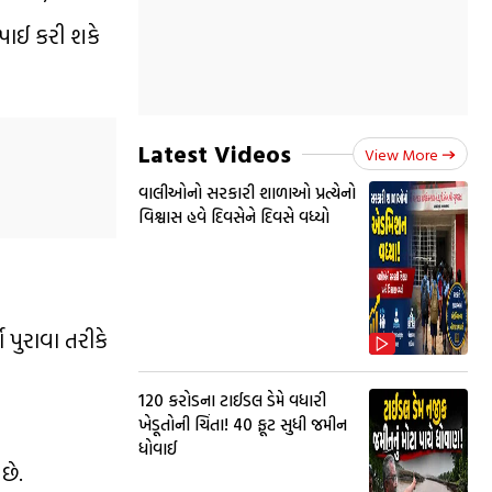
પાઈ કરી શકે
Latest Videos
View More
વાલીઓનો સરકારી શાળાઓ પ્રત્યેનો
વિશ્વાસ હવે દિવસેને દિવસે વધ્યો
પુરાવા તરીકે
₹120 કરોડના ટાઈડલ ડેમે વધારી
ખેડૂતોની ચિંતા! 40 ફૂટ સુધી જમીન
ધોવાઈ
છે.