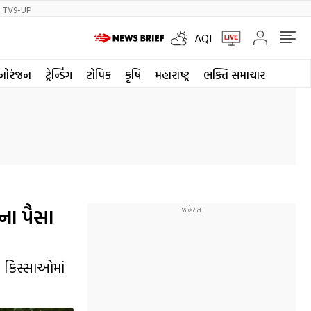
TV9-UP
AQI
નોરંજન
ટ્રેન્ડિંગ
ટોપિક
કૃષિ
મહારાષ્ટ્ર
ભક્તિ સમાચાર
ના પૈસા
ા કિસ્સાઓમાં