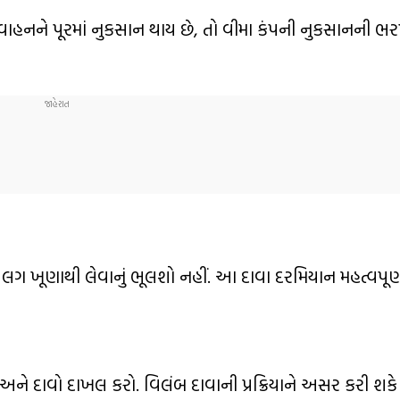
ાહનને પૂરમાં નુકસાન થાય છે, તો વીમા કંપની નુકસાનની ભર
 ખૂણાથી લેવાનું ભૂલશો નહીં. આ દાવા દરમિયાન મહત્વપૂર્ણ 
ને દાવો દાખલ કરો. વિલંબ દાવાની પ્રક્રિયાને અસર કરી શકે 