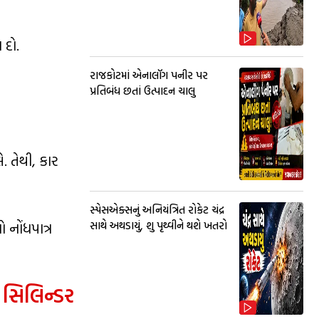
 દો.
રાજકોટમાં એનાલૉગ પનીર પર
પ્રતિબંધ છતાં ઉત્પાદન ચાલુ
 તેથી, કાર
સ્પેસએક્સનું અનિયંત્રિત રોકેટ ચંદ્ર
 નોંધપાત્ર
સાથે અથડાયું, શુ પૃથ્વીને થશે ખતરો
4
સિલિન્ડર