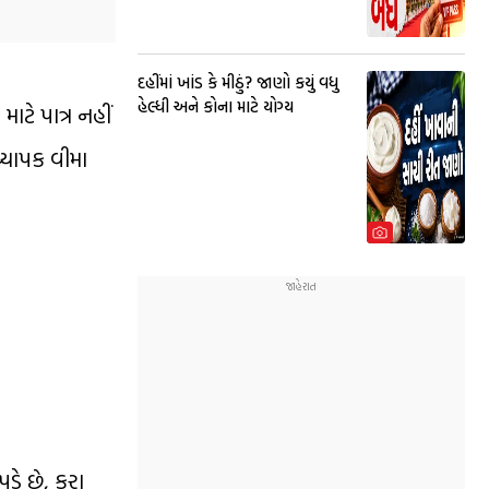
દહીંમાં ખાંડ કે મીઠું? જાણો કયું વધુ
હેલ્ધી અને કોના માટે યોગ્ય
ાટે પાત્ર નહીં
્યાપક વીમા
ડે છે, કરા