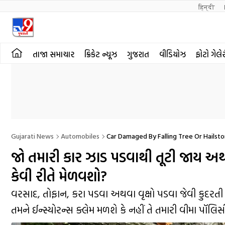
हिन्दी 
તાજા સમાચાર
ક્રિકેટ ન્યૂઝ
ગુજરાત
વીડિયોઝ
ફોટો ગેલે
Gujarati News
Automobiles
Car Damaged By Falling Tree Or Hails
જો તમારી કાર ઝાડ પડવાથી તૂટી જાય અથ
કેવી રીતે મેળવશો?
વરસાદ, તોફાન, કરા પડવા અથવા વૃક્ષો પડવા જેવી કુદરતી
તમને ઈન્સ્યોરન્સ ક્લેમ મળશે કે નહીં તે તમારી વીમા પૉલિ