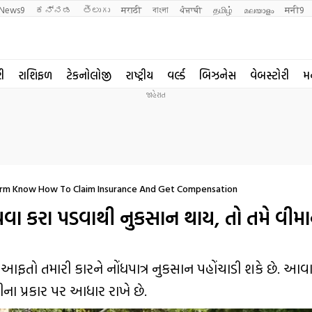
News9
ಕನ್ನಡ
తెలుగు
मराठी
বাংলা
ਪੰਜਾਬੀ
தமிழ்
മലയാളം
मनी9
રી
રાશિફળ
ટેકનોલોજી
રાષ્ટ્રીય
વર્લ્ડ
બિઝનેસ
વેબસ્ટોરી
મ
torm Know How To Claim Insurance And Get Compensation
વા કરા પડવાથી નુકસાન થાય, તો તમે વીમા
 આફતો તમારી કારને નોંધપાત્ર નુકસાન પહોંચાડી શકે છે. આવ
સીના પ્રકાર પર આધાર રાખે છે.