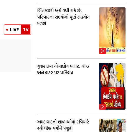
બિનજરૂરી ખર્ચ વધી શકે છે,
પરિવારના સભ્યોનો પૂર્ણ સહયોગ
મળશે
LIVE
TV
ગુજરાતમાં એનાલોગ પનીર, ચીઝ
અને બટર પર પ્રતિબંધ
અમદાવાદની શાળાઓમાં રવિવારે
સ્વૈચ્છિક વર્ગોને મંજૂરી