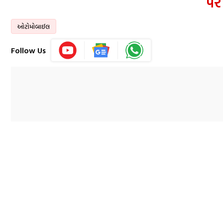
પર
ઓટોમોબાઈલ
Follow Us