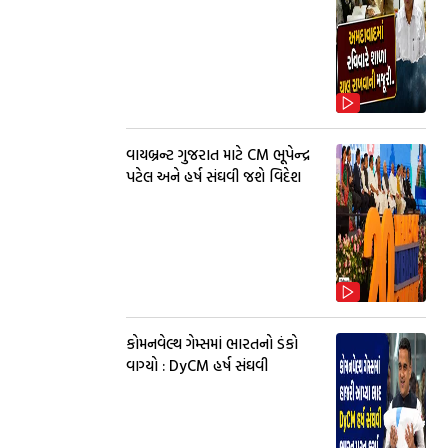
વાયબ્રન્ટ ગુજરાત માટે CM ભૂપેન્દ્ર
પટેલ અને હર્ષ સંઘવી જશે વિદેશ
કોમનવેલ્થ ગેમ્સમાં ભારતનો ડંકો
વાગ્યો : DyCM હર્ષ સંઘવી