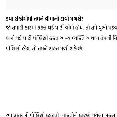
કયા સંજોગોમાં તમને વીમાનો દાવો મળશે?
જો તમારી કારમાં ફક્ત થર્ડ પાર્ટી વીમો હોય, તો તમે વૃક્ષો
બનો.થર્ડ પાર્ટી પૉલિસી ફક્ત અન્ય વ્યક્તિ અથવા તેમની મ
પૉલિસી હોય, તો તમને રાહત મળી શકે છે.
આ પ્રકારની પૉલિસી કુદરતી આફતોને કારણે થયેલા નુકસાન