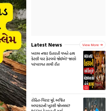
Latest News
View More
ખરાબ નજર ઉતારતી વખતે હાથ
કેટલી વાર ફેરવવો જોઈએ? જાણો
પરંપરાગત સાચી રીત
રોહિત-વિરાટ મુદ્દે અજિત
અગરકરની ખુરશી જોખમમાં?