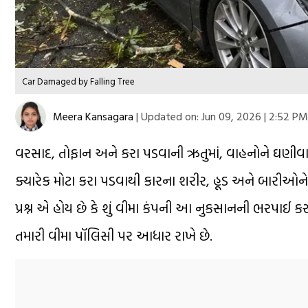
Car Damaged by Falling Tree
Meera Kansagara
|
Updated on:
Jun 09, 2026 | 2:52 PM
વરસાદ, તોફાન અને કરા પડવાની ઋતુમાં, વાહનોને ઘણીવાર 
ક્યારેક મોટા કરા પડવાથી કારના શરીર, હૂડ અને બારીઓન
પ્રશ્ન એ હોય છે કે શું વીમા કંપની આ નુકસાનની ભરપાઈ 
તમારી વીમા પૉલિસી પર આધાર રાખે છે.