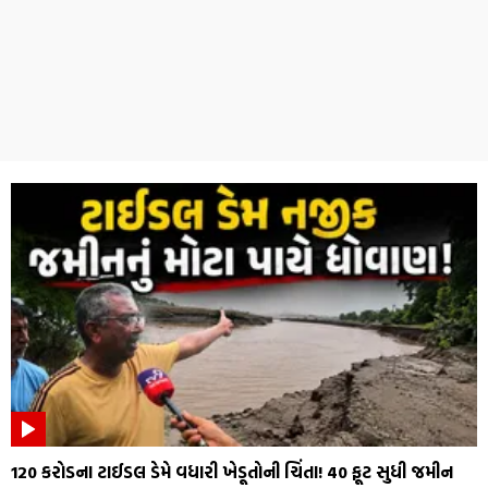
₹120 કરોડના ટાઈડલ ડેમે વધારી ખેડૂતોની ચિંતા! 40 ફૂટ સુધી જમીન