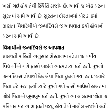
ખસી ગઈ હોય તેવી સ્થિતિ સર્જાય છે. આવી જ એક ઘટના
સુરતમાં સામે આવી છે. સુરતના ભેસ્તાનમાં ધોરણ 9માં
ભણતા વિદ્યારેથીએ જન્મદિવસે જ આપઘાત કર્યો હોવાની
ઘટના સામે આવી છે.
વિદ્યાર્થીનો જન્મદિવસે જ આપઘાત
પ્રાપ્તથતી માહિતી અનુસાર ભેસ્તાનમાં રહેતા 16 વર્ષીય
વિદ્યાર્થીએ ગળે ફાંસો ખાઈને આત્મહત્યા કરી હતી. પુત્રનો
જન્મદિવસ હોવાથી કેક લેવા પિતા દુકાને ગયા હતા. જ્યારે
પિતા ઘરે પરત ફર્યા ત્યારે પુત્રને ગળે ફાંસો ખાધેલી હાલતમાં
જોઈ પિતાએ બૂમાબૂમ કરી હતી. પુત્રને આ હાલતમાં જોતા જ
પરિવાર પર આભ ફાટી પડ્યું હોય તેવો માહોલ સર્જાયો હતો.