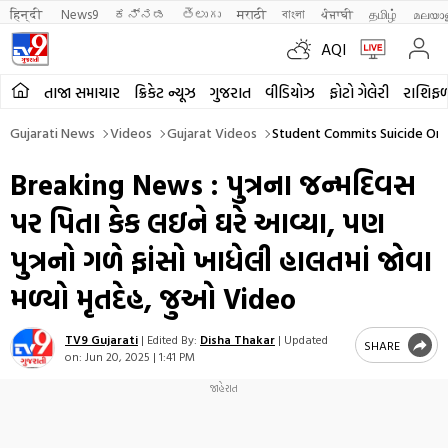
हिन्दी 
News9
ಕನ್ನಡ
తెలుగు
मराठी
বাংলা
ਪੰਜਾਬੀ
தமிழ்
മലയാ
AQI
તાજા સમાચાર
ક્રિકેટ ન્યૂઝ
ગુજરાત
વીડિયોઝ
ફોટો ગેલેરી
રાશિફ
Gujarati News
Videos
Gujarat Videos
Student Commits Suicide On Hi
Breaking News : પુત્રના જન્મદિવસ
પર પિતા કેક લઇને ઘરે આવ્યા, પણ
પુત્રનો ગળે ફાંસો ખાધેલી હાલતમાં જોવા
મળ્યો મૃતદેહ, જુઓ Video
TV9 Gujarati
|
Edited By:
Disha Thakar
|
Updated
SHARE
on:
Jun 20, 2025 | 1:41 PM