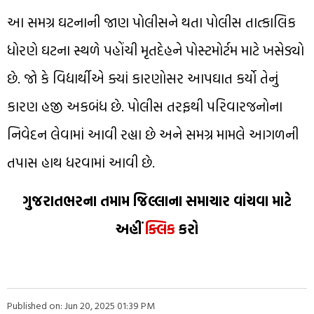
આ સમગ્ર ઘટનાની જાણ પોલીસને થતા પોલીસ તાત્કાલિક
ધોરણે ઘટના સ્થળે પહોંચી મૃતદેહને પોસ્ટમોર્ટમ માટે ખસેડ્યો
છે. જો કે વિદ્યાર્થીએ ક્યાં કારણોસર આપઘાત કર્યો તેનું
કારણ હજી અકબંધ છે. પોલીસ તરફથી પરિવારજનોના
નિવેદન લેવામાં આવી રહ્યા છે અને સમગ્ર મામલે આગળની
તપાસ હાથ ધરવામાં આવી છે.
ગુજરાતભરના તમામ જિલ્લાના સમાચાર વાંચવા માટે
અહીં
ક્લિક
કરો
Published on: Jun 20, 2025 01:39 PM