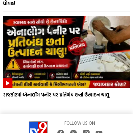
ધોવાઈ
રાજકોટમાં એનાલૉગ પનીર પર પ્રતિબંધ છતાં ઉત્પાદન ચાલુ
FOLLOW US ON