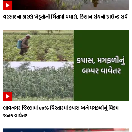
વરસાદના કારણે ખેડૂતોની ચિંતામાં વધારો, કિશાન સંઘનો ગ્રાઉન્ડ સર્વે
ભાવનગર જિલ્લામાં 80% વિસ્તારમાં કપાસ અને મગફળીનું વિક્રમ
જનક વાવેતર