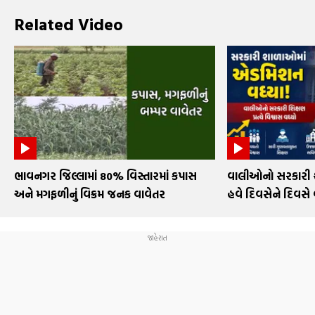
Related Video
ભાવનગર જિલ્લામાં 80% વિસ્તારમાં કપાસ
વાલીઓનો સરકારી શા
અને મગફળીનું વિક્રમ જનક વાવેતર
હવે દિવસેને દિવસે 