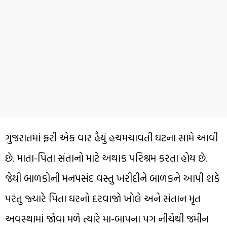
ગુજરાતમાં ફરી એક વાર હૈયું હચમચાવતી ઘટના સામે આવી
છે. માતા-પિતા સંતાનો માટે અથાક પરિશ્રમ કરતા હોય છે.
જેથી બાળકોની મનપસંદ વસ્તુ ખરીદીને બાળકને આપી શકે
પરંતુ જ્યારે પિતા ઘરનો દરવાજો ખોલે અને સંતાન મૃત
અવસ્થામાં જોવા મળે ત્યારે મા-બાપના પગ નીચેથી જમીન