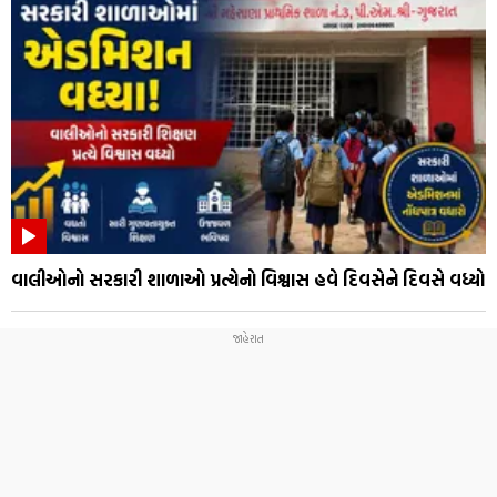
વાલીઓનો સરકારી શાળાઓ પ્રત્યેનો વિશ્વાસ હવે દિવસેને દિવસે વધ્યો