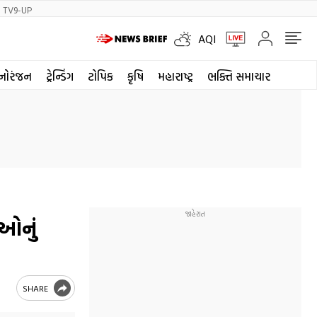
TV9-UP
AQI
નોરંજન
ટ્રેન્ડિંગ
ટોપિક
કૃષિ
મહારાષ્ટ્ર
ભક્તિ સમાચાર
ઓનું
SHARE