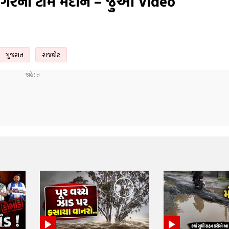
ગરની ટીમ મેદાને – જુઓ Video
ગુજરાત
રાજકોટ