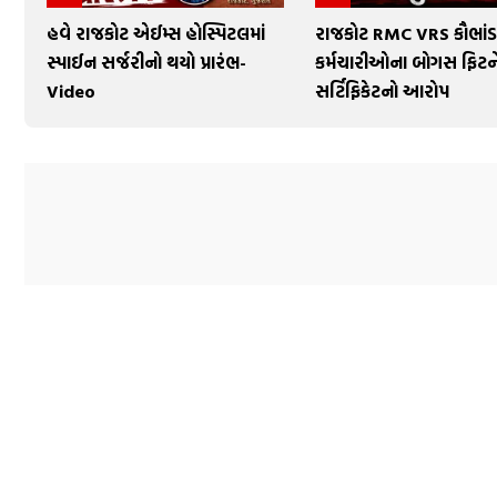
હવે રાજકોટ એઈમ્સ હોસ્પિટલમાં
રાજકોટ RMC VRS કૌભાંડ
સ્પાઈન સર્જરીનો થયો પ્રારંભ-
કર્મચારીઓના બોગસ ફિટ
Video
સર્ટિફિકેટનો આરોપ