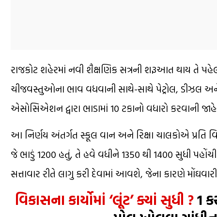
રાજકોટ શહેરમાં નવી શૈક્ષણિક સત્રની શરૂઆત થાય તે પહેલા
ચીજવસ્તુઓના ભાવ વધવાની સાથે-સાથે પેટ્રોલ, ડીઝલ અન
એસોસિએશન દ્વારા ભાડામાં 10 ટકાનો વધારો કરવાની જાહે
આ નિર્ણય અંતર્ગત સ્કૂલ વાન અને રિક્ષા ચાલકોએ પ્રતિ વિ
જે ભાડું ₹1200 હતું, તે હવે વધીને ₹1350 થી ₹1400 સુધી
સત્તાવાર રીતે લાગુ કરી દેવામાં આવશે, જેના કારણે મોંઘ
વિકાસના કાર્યોમાં ‘લૂંટ’ ક્યાં સુધી ?
₹1 ક