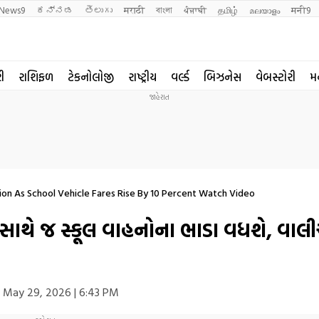
News9
ಕನ್ನಡ
తెలుగు
मराठी
বাংলা
ਪੰਜਾਬੀ
தமிழ்
മലയാളം
मनी9
રી
રાશિફળ
ટેકનોલોજી
રાષ્ટ્રીય
વર્લ્ડ
બિઝનેસ
વેબસ્ટોરી
મ
tion As School Vehicle Fares Rise By 10 Percent Watch Video
થે જ સ્કૂલ વાહનોના ભાડા વધશે, વાલી
May 29, 2026 | 6:43 PM