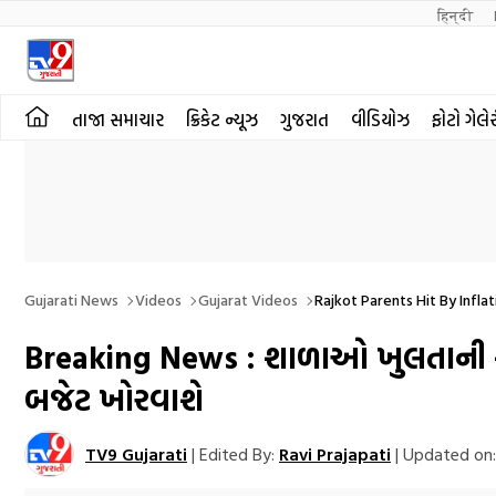
हिन्दी 
તાજા સમાચાર
ક્રિકેટ ન્યૂઝ
ગુજરાત
વીડિયોઝ
ફોટો ગેલે
Gujarati News
Videos
Gujarat Videos
Rajkot Parents Hit By Infla
Breaking News : શાળાઓ ખુલતાની સા
બજેટ ખોરવાશે
TV9 Gujarati
|
Edited By:
Ravi Prajapati
|
Updated on: