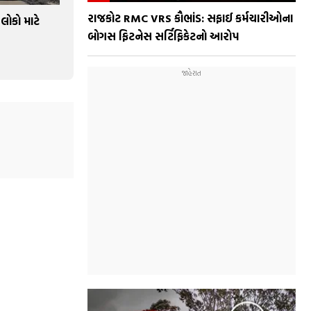
રાજકોટ RMC VRS કૌભાંડ: સફાઈ કર્મચારીઓના
લોકો માટે
બોગસ ફિટનેસ સર્ટિફિકેટનો આરોપ