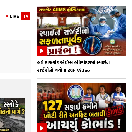
LIVE
TV
હવે રાજકોટ એઈમ્સ હોસ્પિટલમાં સ્પાઈન
સર્જરીનો થયો પ્રારંભ- Video