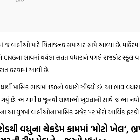
ં જ વાલીઓ માટે ચિંતાજનક સમાચાર સામે આવ્યા છે. માર્કેટમાં
ે CNGના ભાવમાં થયેલા સતત વધારાને પગલે રાજકોટ સ્કૂલ 
રાત કરવામાં આવી છે.
દ્યાર્થી માસિક ભાડામાં ₹150નો વધારો ઝીંક્યો છે. આ ભાવ વધા
 પહોંચી ગયું છે. આગામી 8 જૂનથી શાળાઓ ખુલતાની સાથે જ આ નવ
વારીના આ યુગમાં વાલીઓના માસિક બજેટ પર મોટો આર્થિક ફટકો
રોડથી વધુના ચેકડેમ કામમાં ‘મોટો ખેલ’, ભ્ર