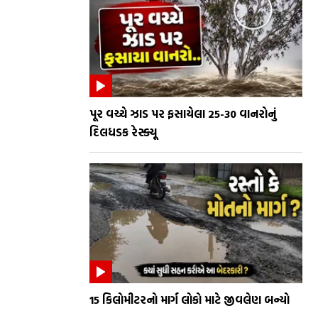
પૂર વચ્ચે ઝાડ પર ફસાયેલા 25-30 વાનરોનું
દિલધડક રેસ્ક્યૂ
15 કિલોમીટરનો માર્ગ લોકો માટે જીવલેણ બન્યો