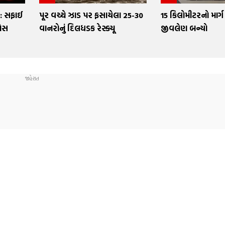
: સફાઈ
પૂર વચ્ચે ઝાડ પર ફસાયેલા 25-30
15 કિલોમીટરનો માર્ગ 
નેસ
વાનરોનું દિલધડક રેસ્ક્યૂ
જીવલેણ બન્યો