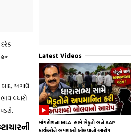
 દરેક
Latest Videos
વાહન
રા બાદ, અગાઉ
ો ભાવ વધારો
 પડશે.
માંગરોળના MLA સામે ખેડૂતો અને AAP
ષ્ટાચારની
કાર્યકરોને અપશબ્દો બોલવાનો આરોપ