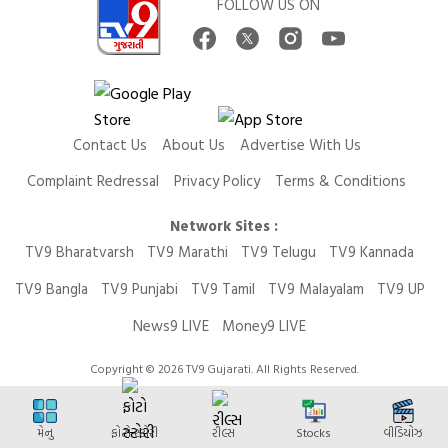
FOLLOW US ON
Contact Us
About Us
Advertise With Us
Complaint Redressal
Privacy Policy
Terms & Conditions
Network Sites :
TV9 Bharatvarsh
TV9 Marathi
TV9 Telugu
TV9 Kannada
TV9 Bangla
TV9 Punjabi
TV9 Tamil
TV9 Malayalam
TV9 UP
News9 LIVE
Money9 LIVE
Copyright © 2026 TV9 Gujarati. All Rights Reserved.
મેનુ
ફોટો સ્ટોરી
રીલ્સ
Stocks
વીડિયોઝ