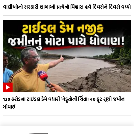
વાલીઓનો સરકારી શાળાઓ પ્રત્યેનો વિશ્વાસ હવે દિવસેને દિવસે વધ્યો
₹120 કરોડના ટાઈડલ ડેમે વધારી ખેડૂતોની ચિંતા! 40 ફૂટ સુધી જમીન
ધોવાઈ