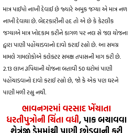
માત્ર પાઈપો નાખી દેવાઈ છે જ્યારે અમુક જગ્યા એ માત્ર નળ
નાખી દેવાયા છે. બેદરકારીની હદ તો એ છે કે કેટલીક
જગ્યાએ માત્ર ખોદકામ કરીને કાગળ પર નલ સે જલ યોજના
દ્વારા પાણી પહોંચાડવાનો દાવો કરાઈ રહ્યો છે. આ સમગ્ર
મામલે ગામલોકોએ કલેક્ટર સમક્ષ તપાસની માગ કરી છે.
2.13 લાખ રૂપિયાની યોજના બતાવી 50 ઘરોમાં પાણી
પહોંચાડવાનો દાવો કરાઈ રહ્યો છે, જો કે એક પણ ઘરને
પાણી મળી રહ્યુ નથી.
ભાવનગરમાં વરસાદ ખેંચાતા
ધરતીપુત્રોની ચિંતા વધી
, પાક બચાવવા
શેત્રુંજી ડેમમાંથી પાણી છોડવાની કરી