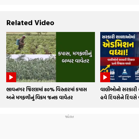
Related Video
ભાવનગર જિલ્લામાં 80% વિસ્તારમાં કપાસ
વાલીઓનો સરકારી શા
અને મગફળીનું વિક્રમ જનક વાવેતર
હવે દિવસેને દિવસે 