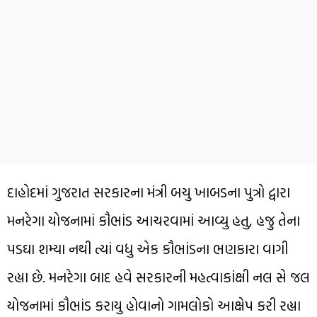
દાહોદમાં ગુજરાત સરકારના મંત્રી બચુ ખાબડના પુત્રો દ્વારા
મનરેગા યોજનામાં કૌભાંડ આચરવામાં આવ્યુ હતુ, હજુ તેના
પડઘા શમ્યા નથી ત્યાં વધુ એક કૌભાંડના ભણકારા વાગી
રહ્યા છે. મનરેગા બાદ હવે સરકારની મહત્વાકાંક્ષી નલ સે જલ
યોજનામાં કૌભાંડ કરાયુ હોવાનો ગામલોકો આક્ષેપ કરી રહ્યા