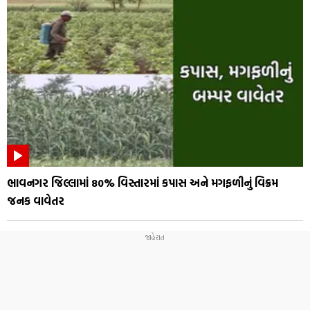
ભાવનગર જિલ્લામાં 80% વિસ્તારમાં કપાસ અને મગફળીનું વિક્રમ
જનક વાવેતર