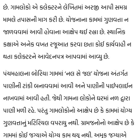
છે. ગામલોકો એ કલેક્ટરને લેખિતમાં અરજી આપી સમગ્ર
મામલે તપાસની માગ કરી છે. યોજનાના કામમાં ગુણવત્તા ન
જાળવવામાં આવી હોવાના આક્ષેપ થઈ રહ્યા છે. સ્થાનિક
કક્ષાએ અનેક વખત રજૂઆત કરવા છતા કોઈ કાર્યવાહી ન
થતા કલેક્ટરને આવેદનપત્ર આપવામાં આવ્યુ છે.
પંચમહાલના બોરિયા ગામમાં ‘નલ સે જલ’ યોજના અંતર્ગત
પાણીની ટાંકી બનાવવામાં આવી અને પાણીની પાઈપલાઈન
નાખવામાં આવી હતી. જેથી ગામના લોકોને ઘરમાં નળ દ્વારા
પાણી મળી રહે. પરંતુ ગામલોકોનો આક્ષેપ છે કે કામમાં યોગ્ય
ગુણવત્તાનું મટિરિયલ વપરાયુ નથી. ગ્રામજનોનો આક્ષેપ છે કે
ગામમાં કોઈ જગ્યાએ યોગ્ય કામ થયુ નથી. અમુક જગ્યાએ