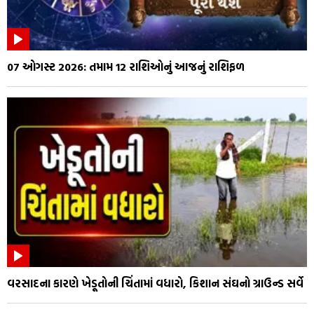
07 ઓગસ્ટ 2026: તમામ 12 રાશિઓનું આજનું રાશિફળ
વરસાદના કારણે ખેડૂતોની ચિંતામાં વધારો, કિશાન સંઘનો ગ્રાઉન્ડ સર્વે