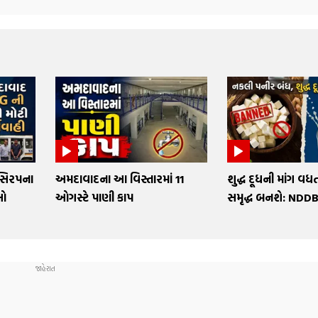
 સિરપના
અમદાવાદના આ વિસ્તારમાં 11
શુદ્ધ દૂધની માંગ વધત
ુઓ
ઓગસ્ટે પાણી કાપ
સમૃદ્ધ બનશે: NDDB