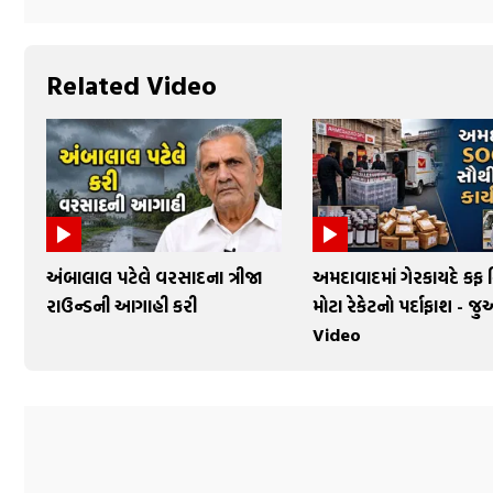
Related Video
અંબાલાલ પટેલે વરસાદના ત્રીજા
અમદાવાદમાં ગેરકાયદે કફ
રાઉન્ડની આગાહી કરી
મોટા રેકેટનો પર્દાફાશ - જ
Video