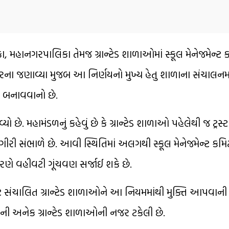
 મહાનગરપાલિકા તેમજ ગ્રાન્ટેડ શાળાઓમાં સ્કૂલ મેનેજમેન્ટ 
રના જણાવ્યા મુજબ આ નિર્ણયનો મુખ્ય હેતુ શાળાના સંચાલન
ક બનાવવાનો છે.
છે. મહામંડળનું કહેવું છે કે ગ્રાન્ટેડ શાળાઓ પહેલેથી જ ટ્રસ્ટ
ામગીરી સંભાળે છે. આવી સ્થિતિમાં અલગથી સ્કૂલ મેનેજમેન્ટ ક
ણે વહીવટી ગૂંચવણ સર્જાઈ શકે છે.
્ટ સંચાલિત ગ્રાન્ટેડ શાળાઓને આ નિયમમાંથી મુક્તિ આપવાની મ
ની અનેક ગ્રાન્ટેડ શાળાઓની નજર ટકેલી છે.