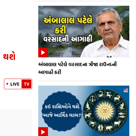
 થશે
અંબાલાલ પટેલે વરસાદના ત્રીજા રાઉન્ડની
આગાહી કરી
LIVE
TV