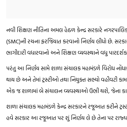
નવી શિક્ષણ નીતિના અમલ હેઠળ કેન્દ્ર સરકારે નગરપાલિકા,
(SMC)ની રચના ફરજિયાત કરવાનો નિર્ણય લીધો છે. સરકા
ભાગીદારી વધારવાનો અને શિક્ષણ વ્યવસ્થાને વધુ પારદર્શ
પરંતુ આ નિર્ણય સામે શાળા સંચાલક મહામંડળે વિરોધ નોંધાવ્યો 
થાય છે અને તેમાં ટ્રસ્ટીઓ તથા નિયુક્ત સભ્યો વહીવટી ક
એક જ શાળામાં બે સંચાલન વ્યવસ્થાઓ ઉભી થશે, જેના કાર
શાળા સંચાલક મહામંડળે કેન્દ્ર સરકારને રજૂઆત કરીને ટ્રસ
હવે સરકાર આ રજૂઆત પર શું નિર્ણય લે છે તેના પર રાજ્ય