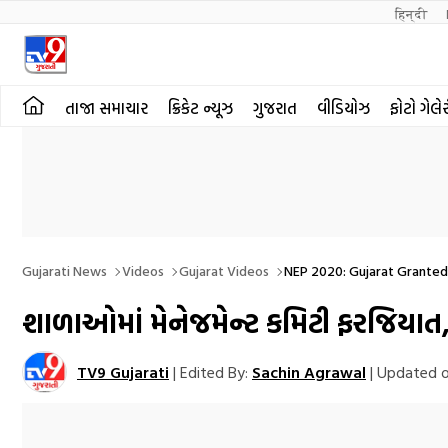
हिन्दी 
તાજા સમાચાર
ક્રિકેટ ન્યૂઝ
ગુજરાત
વીડિયોઝ
ફોટો ગેલે
Gujarati News
Videos
Gujarat Videos
NEP 2020: Gujarat Grante
શાળાઓમાં મેનેજમેન્ટ કમિટી ફરજિયાત, ટ
TV9 Gujarati
|
Edited By:
Sachin Agrawal
|
Updated o