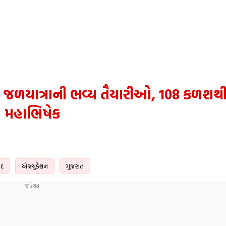
જળયાત્રાની ભવ્ય તૈયારીઓ, 108 કળશથી
મહાભિષેક
ાદ
એજ્યુકેશન
ગુજરાત