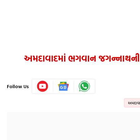
અમદાવાદમાં ભગવાન જગન્નાથની 
Follow Us
અમદાવ