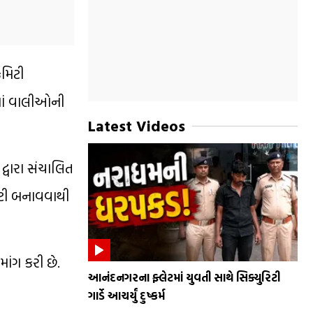
કમિટી
માં વાલીઓની
Latest Videos
 દ્વારા સંચાલિત
મિટી બનાવવાથી
ાંગ કરી છે.
આનંદનગરના ફ્લેટમાં યુવતી સાથે સિક્યુરિટી
ગાર્ડે આચર્યું દુષ્કર્મ