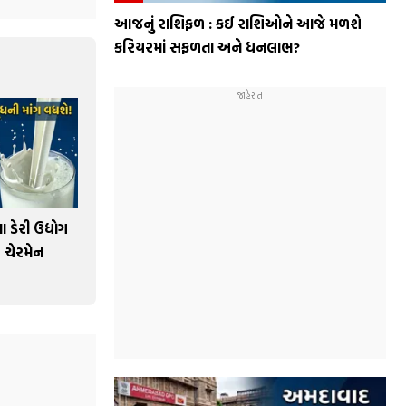
આજનું રાશિફળ : કઈ રાશિઓને આજે મળશે
કરિયરમાં સફળતા અને ધનલાભ?
ા ડેરી ઉદ્યોગ
 ચેરમેન