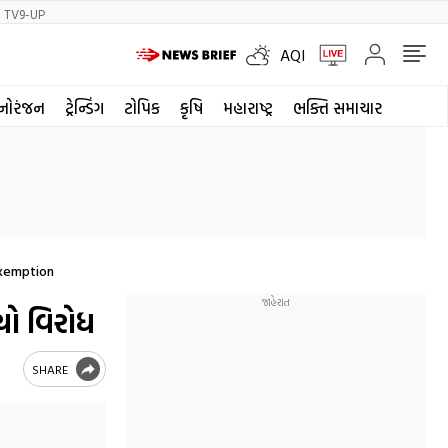
TV9-UP
AQI
નોરંજન
ટ્રેન્ડિંગ
ટોપિક
કૃષિ
મહારાષ્ટ્ર
ભક્તિ સમાચાર
Exemption
્યો વિરોધ
SHARE