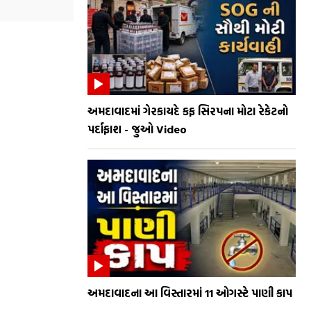
અમદાવાદમાં ગેરકાયદે કફ સિરપના મોટા રેકેટનો
પર્દાફાશ - જુઓ Video
અમદાવાદના આ વિસ્તારમાં 11 ઓગસ્ટે પાણી કાપ