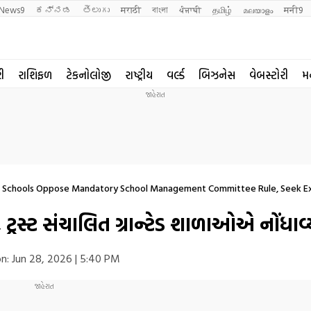
News9
ಕನ್ನಡ
తెలుగు
मराठी
বাংলা
ਪੰਜਾਬੀ
தமிழ்
മലയാളം
मनी9
રી
રાશિફળ
ટેકનોલોજી
રાષ્ટ્રીય
વર્લ્ડ
બિઝનેસ
વેબસ્ટોરી
મ
d Schools Oppose Mandatory School Management Committee Rule, Seek 
્રસ્ટ સંચાલિત ગ્રાન્ટેડ શાળાઓએ નોંધાવ
n:
Jun 28, 2026 | 5:40 PM