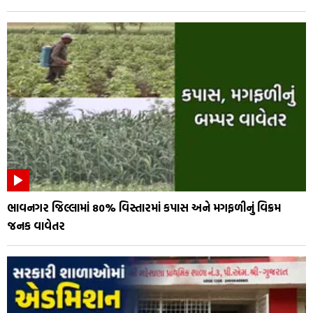
ભાવનગર જિલ્લામાં 80% વિસ્તારમાં કપાસ અને મગફળીનું વિક્રમ
જનક વાવેતર