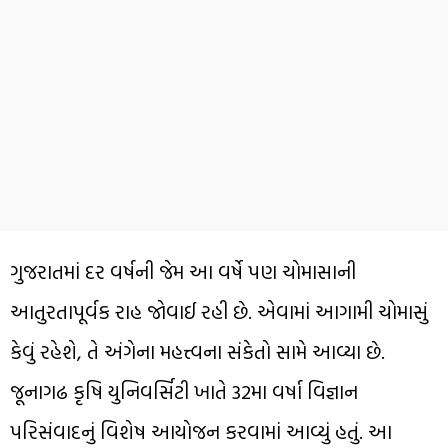
ગુજરાતમાં દર વર્ષની જેમ આ વર્ષે પણ ચોમાસાની
આતુરતાપૂર્વક રાહ જોવાઈ રહી છે. એવામાં આગામી ચોમાસું
કેવું રહેશે, તે અંગેના મહત્ત્વના સંકેતો સામે આવ્યા છે.
જૂનાગઢ કૃષિ યુનિવર્સિટી ખાતે 32મા વર્ષા વિજ્ઞાન
પરિસંવાદનું વિશેષ આયોજન કરવામાં આવ્યું હતું. આ