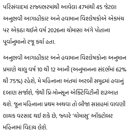
પરિસંવાદમાં રાજ્યભરમાંથી આવેલા 47માંથી 45 જેટલા
અનુભવી આગાહીકાર અને હવામાન વિશ્લેષકોએ એકમંચ
પર એકઠા થઈને વર્ષ 2026ના ચોમાસા અંગે પોતાના
પૂર્વાનુમાનો રજૂ કર્યા હતા.
અનુભવી આગાહીકાર અને હવામાન વિશ્લેષકોના અનુમાન
પ્રમાણે ચાલુ વર્ષ 10 થી 12 આની (અનુમાનના સંદર્ભમાં 62%
થી 75%) રહેશે, મે મહિનાના અંતમાં અરબી સમુદ્રમાં હવાનું
દબાણ સર્જાશે, જેથી પ્રિ-મોન્સૂન એક્ટિવિટીની શરૂઆત
થશે. જૂન મહિનાના પ્રથમ અથવા તો બીજા સપ્તાહમાં વાવણી
લાયક વરસાદ થઈ શકે છે, જ્યારે ‘ચોમાસુ’ ઑક્ટોબર
મહિનામાં વિદાય લેશે.