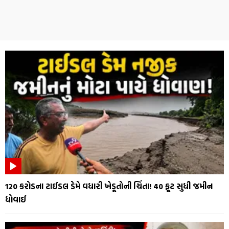
₹120 કરોડના ટાઈડલ ડેમે વધારી ખેડૂતોની ચિંતા! 40 ફૂટ સુધી જમીન
ધોવાઈ