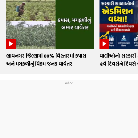
ભાવનગર જિલ્લામાં 80% વિસ્તારમાં કપાસ
વાલીઓનો સરકારી શા
અને મગફળીનું વિક્રમ જનક વાવેતર
હવે દિવસેને દિવસે 