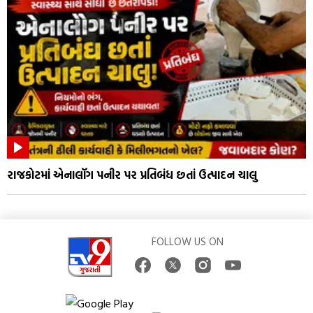
રાજકોટમાં એનાલૉગ પનીર પર પ્રતિબંધ છતાં ઉત્પાદન ચાલુ
FOLLOW US ON