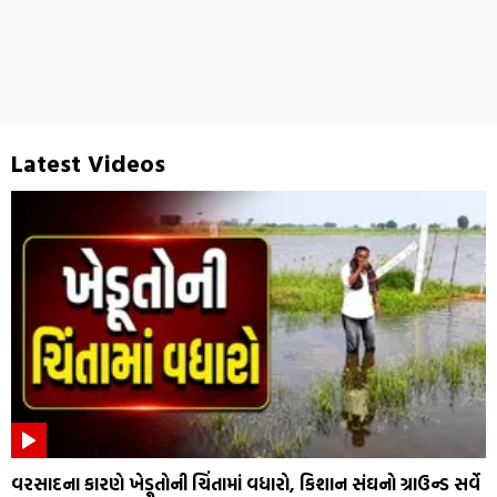
Latest Videos
વરસાદના કારણે ખેડૂતોની ચિંતામાં વધારો, કિશાન સંઘનો ગ્રાઉન્ડ સર્વે