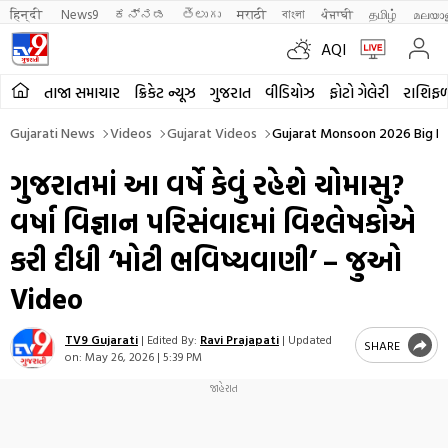
हिन्दी 
News9
ಕನ್ನಡ
తెలుగు
मराठी
বাংলা
ਪੰਜਾਬੀ
தமிழ்
മലയാ
AQI
તાજા સમાચાર
ક્રિકેટ ન્યૂઝ
ગુજરાત
વીડિયોઝ
ફોટો ગેલેરી
રાશિફ
Gujarati News
Videos
Gujarat Videos
Gujarat Monsoon 2026 Big P
ગુજરાતમાં આ વર્ષે કેવું રહેશે ચોમાસુ?
વર્ષા વિજ્ઞાન પરિસંવાદમાં વિશ્લેષકોએ
કરી દીધી ‘મોટી ભવિષ્યવાણી’ – જુઓ
Video
TV9 Gujarati
|
Edited By:
Ravi Prajapati
|
Updated
SHARE
on:
May 26, 2026 | 5:39 PM