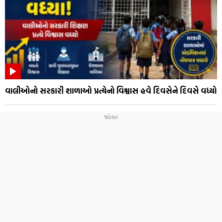
વાલીઓનો સરકારી શાળાઓ પ્રત્યેનો વિશ્વાસ હવે દિવસેને દિવસે વધ્યો