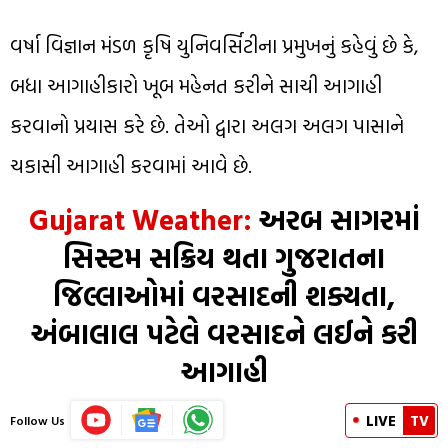
વર્ષા વિજ્ઞાન મંડળ કૃષિ યુનિવર્સિટીના પ્રમુખનું કહેવું છે કે,
બધા આગાહીકારો ખૂબ મહેનત કરીને સાચી આગાહી
કરવાનો પ્રયાસ કરે છે. તેઓ દ્વારા અલગ અલગ પાસાને
ચકાસી આગાહી કરવામાં આવે છે.
Gujarat Weather:
અરબ સાગરમાં
સિસ્ટમ સક્રિય થતા ગુજરાતના
જિલ્લાઓમાં વરસાદની શક્યતા,
અંબાલાલ પટેલે વરસાદને લઈને કરી
આગાહી
LIVE
TV
Follow Us