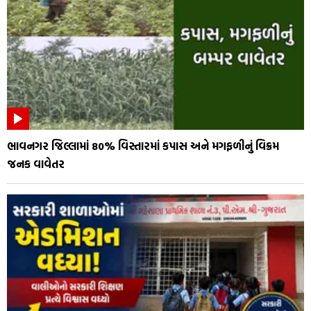
ભાવનગર જિલ્લામાં 80% વિસ્તારમાં કપાસ અને મગફળીનું વિક્રમ
જનક વાવેતર