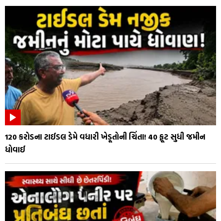
₹120 કરોડના ટાઈડલ ડેમે વધારી ખેડૂતોની ચિંતા! 40 ફૂટ સુધી જમીન
ધોવાઈ