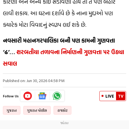
કારણો અને અન્ય કોઈ સંડોવણી હોય તો તે પણ બહાર
લાવી શકાય. આ ઘટના દર્શાવે છે કે નાના મુદ્દાઓ પણ
ક્યારેક મોટા વિવાદનું સ્વરૂપ લઈ શકે છે.
નવસારી મહાનગરપાલિકા બની પણ કામની ગુણવત્તા
‘ઢ’…
શરબતીયા તળાવના નિર્માણની ગુણવત્તા પર ઉઠ્યા
સવાલ
Published on: Jun 30, 2026 04:58 PM
LIVE
TV
Follow Us
ગુજરાત
ગુજરાત પોલીસ
રાજકોટ