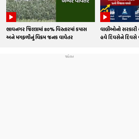
ભાવનગર જિલ્લામાં 80% વિસ્તારમાં કપાસ
વાલીઓનો સરકારી શા
અને મગફળીનું વિક્રમ જનક વાવેતર
હવે દિવસેને દિવસે 