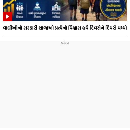
વાલીઓનો સરકારી શાળાઓ પ્રત્યેનો વિશ્વાસ હવે દિવસેને દિવસે વધ્યો