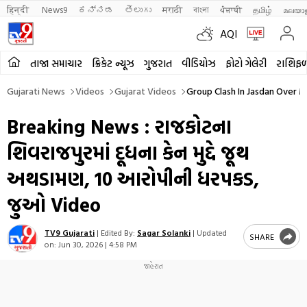
हिन्दी 
News9
ಕನ್ನಡ
తెలుగు
मराठी
বাংলা
ਪੰਜਾਬੀ
தமிழ்
മലയാ
AQI
તાજા સમાચાર
ક્રિકેટ ન્યૂઝ
ગુજરાત
વીડિયોઝ
ફોટો ગેલેરી
રાશિફ
Gujarati News
Videos
Gujarat Videos
Group Clash In Jasdan Over M
Breaking News : રાજકોટના
શિવરાજપુરમાં દૂધના કેન મુદ્દે જૂથ
અથડામણ, 10 આરોપીની ધરપકડ,
જુઓ Video
TV9 Gujarati
|
Edited By:
Sagar Solanki
|
Updated
SHARE
on:
Jun 30, 2026 | 4:58 PM