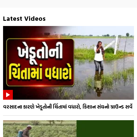
Latest Videos
વરસાદના કારણે ખેડૂતોની ચિંતામાં વધારો, કિશાન સંઘનો ગ્રાઉન્ડ સર્વે