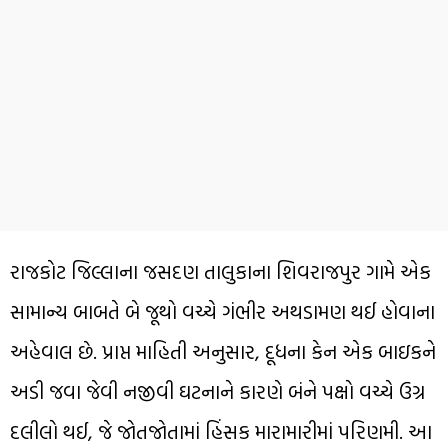
રાજકોટ જિલ્લાના જસદણ તાલુકાના શિવરાજપુર ગામે એક
સામાન્ય બાબતે બે જૂથો વચ્ચે ગંભીર અથડામણ થઈ હોવાના
અહેવાલ છે. પ્રાપ્ત માહિતી અનુસાર, દૂધના કેન એક બાઇકને
અડી જવા જેવી નજીવી ઘટનાને કારણે બંને પક્ષો વચ્ચે ઉગ્ર
દલીલો થઈ, જે જોતજોતામાં હિંસક મારામારીમાં પરિણમી. આ