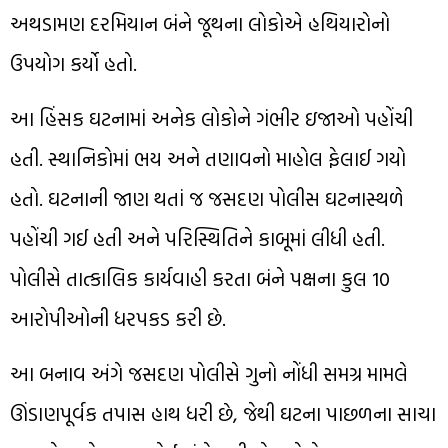
અથડામણ દરમિયાન બંને જૂથના લોકોએ હથિયારોનો
ઉપયોગ કર્યો હતો.
આ હિંસક ઘટનામાં અનેક લોકોને ગંભીર ઇજાઓ પહોંચી
હતી. સ્થાનિકોમાં ભય અને તણાવનો માહોલ ફેલાઈ ગયો
હતો. ઘટનાની જાણ થતાં જ જસદણ પોલીસ ઘટનાસ્થળે
પહોંચી ગઈ હતી અને પરિસ્થિતિને કાબૂમાં લીધી હતી.
પોલીસે તાત્કાલિક કાર્યવાહી કરતા બંને પક્ષના કુલ 10
આરોપીઓની ધરપકડ કરી છે.
આ બનાવ અંગે જસદણ પોલીસે ગુનો નોંધી સમગ્ર મામલે
ઊંડાણપૂર્વક તપાસ હાથ ધરી છે, જેથી ઘટના પાછળના સાચા