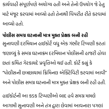
કાર્યવાહી સંપૂર્ણપણે અયોગ્ય હતી અને તેનો ઉપયોગ જે હેતુ
માટે મંજૂર કરવામાં આવ્યો હતો તેનાથી વિપરીત રીતે કરવામાં
આવ્યો હતો.
પોલીસ સમગ્ર ઘટનાની માત્ર મુક્ત પ્રેક્ષક બની રહી
સુનાવણી દરમિયાન હાઈકોર્ટે વધુ એક ગંભીર ટિપ્પણી કરતાં
જણાવ્યું કે સમગ્ર ઘટનાક્રમ દરમિયાન પોલીસની હાજરી હોવા
છતાં કથિત ગેરકાયદે પ્રવૃત્તિઓ થઈ હતી. કોર્ટે કહ્યું કે
“પોલીસની છત્રછાયામાં ક્રિમિનલ એક્ટિવિટી કરવામાં આવી”
અને પોલીસ સમગ્ર ઘટનાની માત્ર મુક્ત પ્રેક્ષક બની રહી હતી.
હાઈકોર્ટની આ કડક ટિપ્પણીઓ બાદ હવે સમગ્ર મામલે
આગામી સુનાવણી અને તંત્ર દ્વારા લેવામાં આવનારા પગલાં