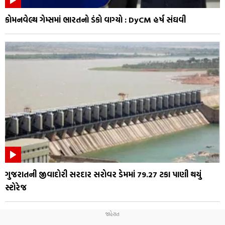
કોમનવેલ્થ ગેમ્સમાં ભારતનો ડંકો વાગ્યો : DyCM હર્ષ સંઘવી
ગુજરાતની જીવાદોરી સરદાર સરોવર ડેમમાં 79.27 ટકા પાણી થયું
સ્ટોરેજ