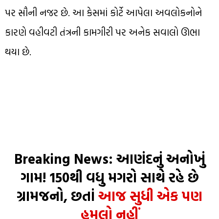
પર સૌની નજર છે. આ કેસમાં કોર્ટે આપેલા અવલોકનોને
કારણે વહીવટી તંત્રની કામગીરી પર અનેક સવાલો ઊભા
થયા છે.
Breaking News: આણંદનું અનોખું
ગામ! 150થી વધુ મગરો સાથે રહે છે
ગ્રામજનો, છતાં
આજ સુધી એક પણ
હુમલો નહીં