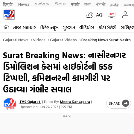
हिन्दी 
News9
ಕನ್ನಡ
తెలుగు
मराठी
বাংলা
ਪੰਜਾਬੀ
தமிழ்
മലയാ
AQI
તાજા સમાચાર
ક્રિકેટ ન્યૂઝ
ગુજરાત
વીડિયોઝ
ફોટો ગેલેરી
રાશિફ
Gujarati News
Videos
Gujarat Videos
Breaking News Surat Nasirna
Surat Breaking News: નાસીરનગર
ડિમોલિશન કેસમાં હાઈકોર્ટની કડક
ટિપ્પણી, કમિશનરની કામગીરી પર
ઉઠાવ્યા ગંભીર સવાલ
TV9 Gujarati
|
Edited By:
Meera Kansagara
|
SHARE
Updated on:
Jun 29, 2026 | 1:27 PM