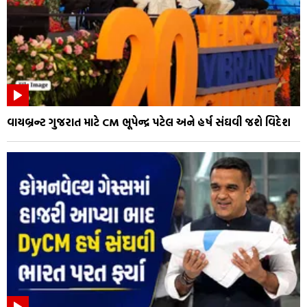
વાયબ્રન્ટ ગુજરાત માટે CM ભૂપેન્દ્ર પટેલ અને હર્ષ સંઘવી જશે વિદેશ