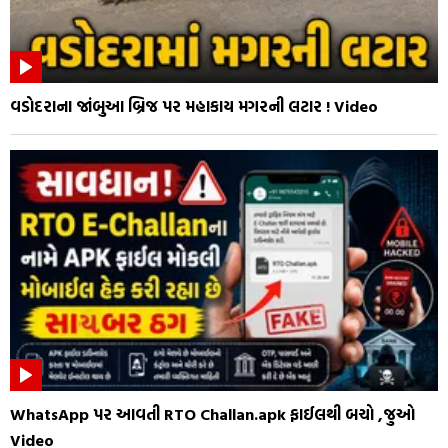
વડોદરાના જાંબુઆ બ્રિજ પર મહાકાય મગરની લટાર ! Video
WhatsApp પર આવતી RTO Challan.apk ફાઈલથી બચો ,જુઓ
Video