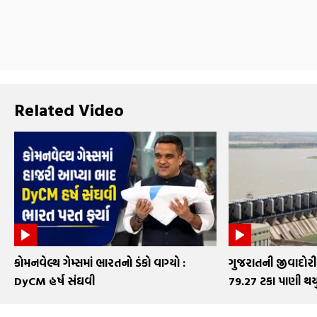
Related Video
કોમનવેલ્થ ગેમ્સમાં ભારતનો ડંકો વાગ્યો :
ગુજરાતની જીવાદોરી
DyCM હર્ષ સંઘવી
79.27 ટકા પાણી થયું