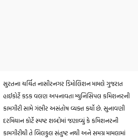
સુરતના ચર્ચિત નાસીરનગર ડિમોલિશન મામલે ગુજરાત
હાઈકોર્ટે કડક વલણ અપનાવતા મ્યુનિસિપલ કમિશનરની
કામગીરી સામે ગંભીર અસંતોષ વ્યક્ત કર્યો છે. સુનાવણી
દરમિયાન કોર્ટે સ્પષ્ટ શબ્દોમાં જણાવ્યું કે કમિશનરની
કામગીરીથી તે બિલકુલ સંતુષ્ટ નથી અને સમગ્ર મામલામાં