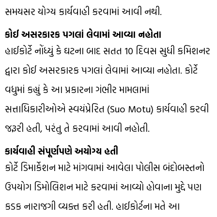
સમયસર યોગ્ય કાર્યવાહી કરવામાં આવી નથી.
કોઈ અસરકારક પગલાં લેવામાં આવ્યા નહોતા
હાઈકોર્ટે નોંધ્યું કે ઘટના બાદ સતત 10 દિવસ સુધી કમિશનર
દ્વારા કોઈ અસરકારક પગલાં લેવામાં આવ્યા નહોતા. કોર્ટે
વધુમાં કહ્યું કે આ પ્રકારના ગંભીર મામલામાં
સત્તાધિકારીઓએ સ્વયંપ્રેરિત (Suo Motu) કાર્યવાહી કરવી
જરૂરી હતી, પરંતુ તે કરવામાં આવી નહોતી.
કાર્યવાહી સંપૂર્ણપણે અયોગ્ય હતી
કોર્ટે ડિમાર્કેશન માટે માંગવામાં આવેલા પોલીસ બંદોબસ્તનો
ઉપયોગ ડિમોલિશન માટે કરવામાં આવ્યો હોવાના મુદ્દે પણ
કડક નારાજગી વ્યક્ત કરી હતી. હાઈકોર્ટના મતે આ