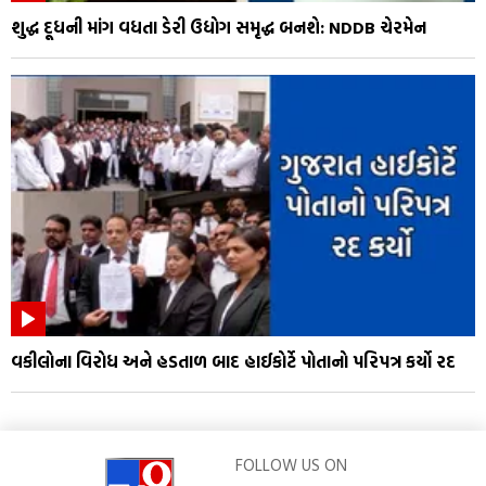
શુદ્ધ દૂધની માંગ વધતા ડેરી ઉદ્યોગ સમૃદ્ધ બનશે: NDDB ચેરમેન
વકીલોના વિરોધ અને હડતાળ બાદ હાઈકોર્ટે પોતાનો પરિપત્ર કર્યો રદ
FOLLOW US ON