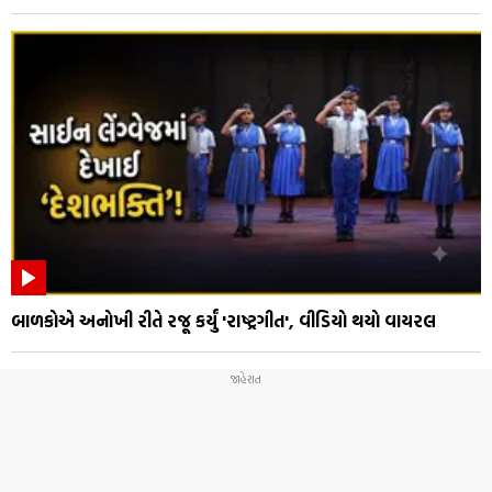
બાળકોએ અનોખી રીતે રજૂ કર્યું 'રાષ્ટ્રગીત', વીડિયો થયો વાયરલ