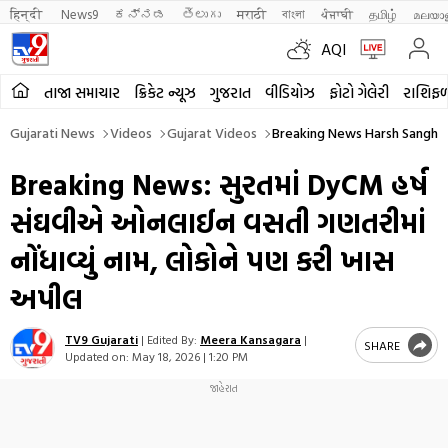
हिन्दी 
News9
ಕನ್ನಡ
తెలుగు
मराठी
বাংলা
ਪੰਜਾਬੀ
தமிழ்
മലയാ
AQI
તાજા સમાચાર
ક્રિકેટ ન્યૂઝ
ગુજરાત
વીડિયોઝ
ફોટો ગેલેરી
રાશિફ
Gujarati News
Videos
Gujarat Videos
Breaking News Harsh Sanghavi
Breaking News: સુરતમાં DyCM હર્ષ
સંઘવીએ ઓનલાઈન વસતી ગણતરીમાં
નોંધાવ્યું નામ, લોકોને પણ કરી ખાસ
અપીલ
TV9 Gujarati
|
Edited By:
Meera Kansagara
|
SHARE
Updated on:
May 18, 2026 | 1:20 PM