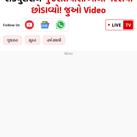
છોડાવ્યો! જુઓ Video
LIVE
TV
Follow Us
ગુજરાત
સુરત
હર્ષ સંઘવી