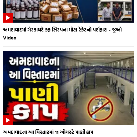
અમદાવાદમાં ગેરકાયદે કફ સિરપના મોટા રેકેટનો પર્દાફાશ - જુઓ
Video
અમદાવાદના આ વિસ્તારમાં 11 ઓગસ્ટે પાણી કાપ