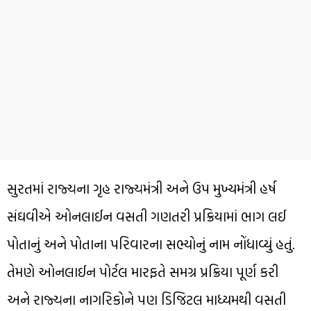
સુરતમાં રાજ્યના ગૃહ રાજ્યમંત્રી અને ઉપ મુખ્યમંત્રી હર્ષ
સંઘવીએ ઓનલાઈન વસતી ગણતરી પ્રક્રિયામાં ભાગ લઈ
પોતાનું અને પોતાના પરિવારના સભ્યોનું નામ નોંધાવ્યું હતું.
તેમણે ઓનલાઈન પોર્ટલ મારફતે સમગ્ર પ્રક્રિયા પૂર્ણ કરી
અને રાજ્યના નાગરિકોને પણ ડિજિટલ માધ્યમથી વસતી