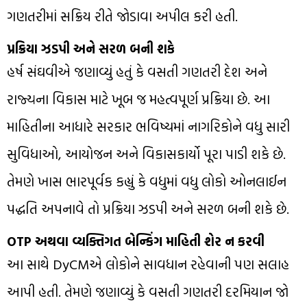
ગણતરીમાં સક્રિય રીતે જોડાવા અપીલ કરી હતી.
પ્રક્રિયા ઝડપી અને સરળ બની શકે
હર્ષ સંઘવીએ જણાવ્યું હતું કે વસતી ગણતરી દેશ અને
રાજ્યના વિકાસ માટે ખૂબ જ મહત્વપૂર્ણ પ્રક્રિયા છે. આ
માહિતીના આધારે સરકાર ભવિષ્યમાં નાગરિકોને વધુ સારી
સુવિધાઓ, આયોજન અને વિકાસકાર્યો પૂરા પાડી શકે છે.
તેમણે ખાસ ભારપૂર્વક કહ્યું કે વધુમાં વધુ લોકો ઓનલાઈન
પદ્ધતિ અપનાવે તો પ્રક્રિયા ઝડપી અને સરળ બની શકે છે.
OTP અથવા વ્યક્તિગત બેન્કિંગ માહિતી શેર ન કરવી
આ સાથે DyCMએ લોકોને સાવધાન રહેવાની પણ સલાહ
આપી હતી. તેમણે જણાવ્યું કે વસતી ગણતરી દરમિયાન જો