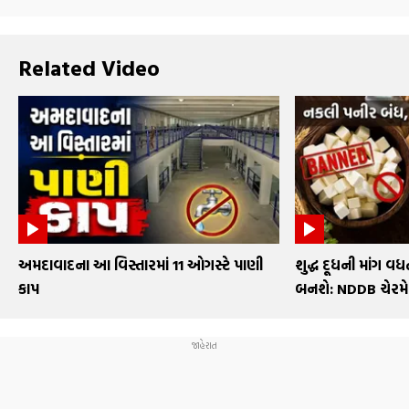
Related Video
અમદાવાદના આ વિસ્તારમાં 11 ઓગસ્ટે પાણી
શુદ્ધ દૂધની માંગ વધત
કાપ
બનશે: NDDB ચેરમ