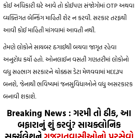
કોઈ અધિકારી ઘરે આવે તો કોઈપણ સંજોગોમાં OTP અથવા
વ્યક્તિગત બેન્કિંગ માહિતી શેર ન કરવી. સરકાર તરફથી
આવી કોઈ માહિતી માંગવામાં આવતી નથી.
તેમણે લોકોને સાયબર ઠગાઈથી બચવા જાગૃત રહેવા
અનુરોધ કર્યો હતો. ઓનલાઈન વસતી ગણતરીમાં લોકોનો
વધુ સહભાગ સરકારને ચોક્કસ ડેટા મેળવવામાં મદદરૂપ
બનશે, જેનાથી ભવિષ્યમાં જનસુવિધાઓને વધુ અસરકારક
બનાવી શકાશે.
Breaking News : ગરમી તો ઠીક, આ
બફારાનું શું કરવું? સાયક્લોનિક
સર્ક્યુલેશને
ગુજરાતવાસીઓનો પરસેવો