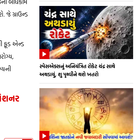
જેની બાંધકામ
 જે ગ્રાઉન્ડ
ી ફૂડ એન્ડ
રોગ્ય,
સ્પેસએક્સનું અનિયંત્રિત રોકેટ ચંદ્ર સાથે
ગ્યની
અથડાયું, શુ પૃથ્વીને થશે ખતરો
મિશનર