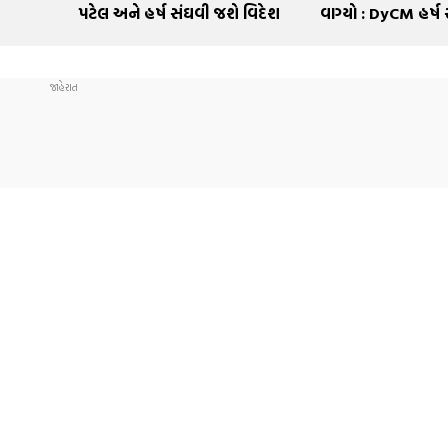
પટેલ અને હર્ષ સંઘવી જશે વિદેશ
વાગ્યો : DyCM હર્ષ