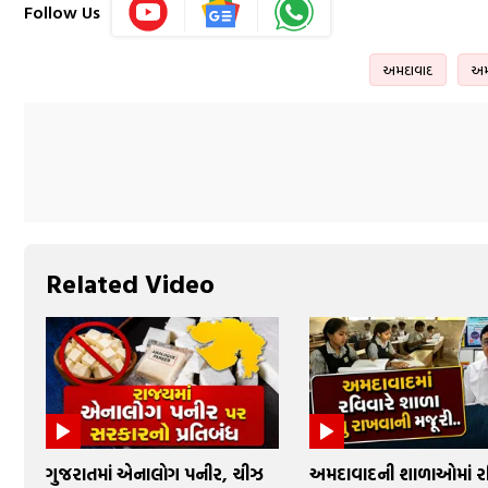
Follow Us
અમદાવાદ
અમદ
Related Video
ગુજરાતમાં એનાલોગ પનીર, ચીઝ
અમદાવાદની શાળાઓમાં રવ