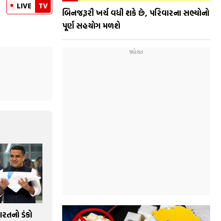
LIVE
TV
બિનજરૂરી ખર્ચ વધી શકે છે, પરિવારના સભ્યોનો
પૂર્ણ સહયોગ મળશે
ભારતનો ડંકો