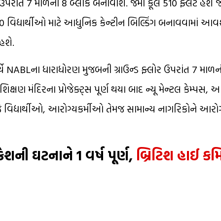
ઉપરાંત 7 માળના 8 બ્લોક બનાવાશે. જેમાં કૂલ 510 ફ્લેટ હશે 
 વિદ્યાર્થીઓ માટે આધુનિક કેન્ટીન બિલ્ડિંગ બનાવવામાં આવશે.
હશે.
્ચે NABLના ધારાધોરણ મુજબની ગ્રાઉન્ડ ફ્લોર ઉપરાંત 7 માળન
ષણ મંદિરના પ્રોજેક્ટ્સ પૂર્ણ થયા બાદ ન્યૂ મેન્ટલ કેમ્પસ, આ
, જે વિદ્યાર્થીઓ, આરોગ્યકર્મીઓ તેમજ સામાન્ય નાગરિકોને આરો
શની ઘટનાને 1 વર્ષ પૂર્ણ,
બ્રિટિશ હાઈ ક