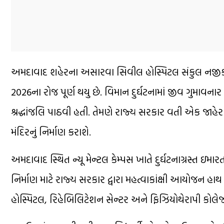
અમદાવાદ શહેરના અસારવા સિવીલ હોસ્પિટલ સંકુલ નજીક ગય
2026ના રોજ પૂર્ણ થયુ છે. વિમાન દુર્ઘટનામાં જીવ ગુમાવ
શ્રદ્ધાંજલિ પાઠવી હતી. તેમણે રાજ્ય સરકાર વતી એક જાહે
મંદિરનું નિર્માણ કરાશે.
અમદાવાદ સ્થિત ન્યૂ મેન્ટલ કેમ્પસ ખાતે દુર્ઘટનાગ્રસ્ત ઇ
નિર્માણ માટે રાજ્ય સરકાર દ્વારા મહત્વાકાંક્ષી આયોજન હાથ ધ
હોસ્પિટલ, રિહેબિલિટેશન સેન્ટર અને ફિઝિયોથેરાપી કોલેજ