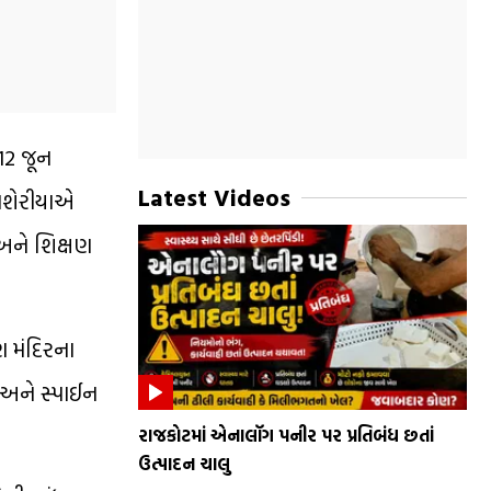
12 જૂન
Latest Videos
ાનશેરીયાએ
 અને શિક્ષણ
ણ મંદિરના
ા અને સ્પાઈન
રાજકોટમાં એનાલૉગ પનીર પર પ્રતિબંધ છતાં
ઉત્પાદન ચાલુ