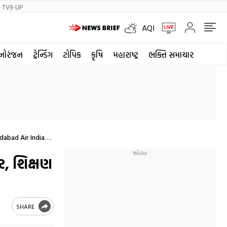
TV9-UP
AQI
નોરંજન
ટ્રેન્ડિંગ
ટોપિક
કૃષિ
મહારાષ્ટ્ર
ભક્તિ સમાચાર
dabad Air India
ir India Crash
ર, શિક્ષણ
SHARE