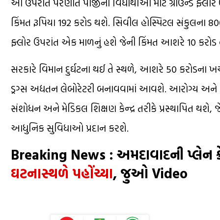
આ ઉપરાંત પરણીત પીજીના વિદ્યાર્થીઓ માટે ગ્રાઉન્ડ ફ્લોર 
કિંમત રૂપિયા 192 કરોડ થશે. સિવીલ હોસ્પિટલ સંકુલના 800
ફ્લોર ઉપરાંત એક માળનું હશે જેની કિંમત આશરે 10 કરોડ 
સરકારે વિમાન દુર્ઘટના થઈ તે સ્થળે, આશરે 50 કરોડના ખર
ડ્રગ્સ અદ્યતન લેબોરેટરી બનાવવામાં આવશે. આરોગ્ય અને શિક્
સંશોધન અને મેડિકલ શિક્ષણ કેન્દ્ર તરીકે પ્રસ્થાપિત થશે
આધુનિક સુવિધાઓ પ્રદાન કરશે.
Breaking News : અમદાવાદની પ્લેન ક્રે
ઘટનાસ્થળે પહોંચ્યા
, જુઓ Video