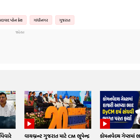
ાવાદ પ્લેન ક્રેશ
ગાંધીનગર
ગુજરાત
િવારે
વાયબ્રન્ટ ગુજરાત માટે CM ભૂપેન્દ્ર
કોમનવેલ્થ ગેમ્સમાં 