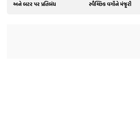
અને બટર પર પ્રતિબંધ
સ્વૈચ્છિક વર્ગોને મંજૂરી