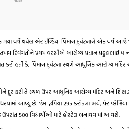
ા વર્ષે થયેલ એર ઈન્ડિયા વિમાન દુર્ઘટનાને એક વર્ષ આજે 
નાર તમામ દિવંગતોને પ્રથમ વરસીએ આરોગ્ય પ્રધાન પ્રફુલભાઈ પ
રાત કરી હતી કે, વિમાન દુર્ઘટના સ્થળે આધુનિક આરોગ્ય મંદિર
મારતોને દૂર કરી તે સ્થળ ઉપર આધુનિક આરોગ્ય મંદિર અને શિક્ષ
રવામાં આવ્યું છે. જેમાં રૂપિયા 295 કરોડના ખર્ચે, પેરાપ્લેજિય
 ઉપરાંત 500 વિદ્યાર્થીઓ માટે હોસ્ટેલ બનાવવામાં આવશે.