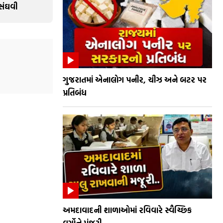
 સંઘવી
ગુજરાતમાં એનાલોગ પનીર, ચીઝ અને બટર પર
પ્રતિબંધ
અમદાવાદની શાળાઓમાં રવિવારે સ્વૈચ્છિક