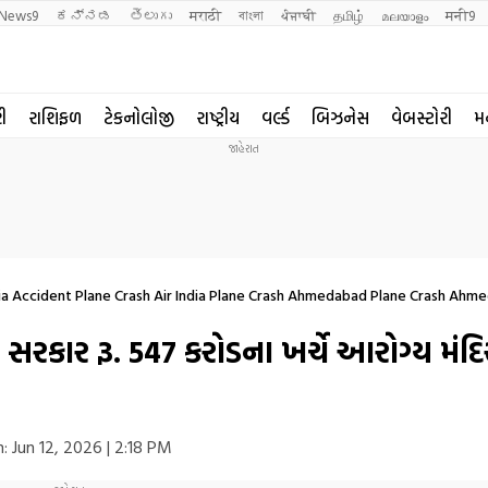
News9
ಕನ್ನಡ
తెలుగు
मराठी
বাংলা
ਪੰਜਾਬੀ
தமிழ்
മലയാളം
मनी9
રી
રાશિફળ
ટેકનોલોજી
રાષ્ટ્રીય
વર્લ્ડ
બિઝનેસ
વેબસ્ટોરી
મ
India Accident Plane Crash Air India Plane Crash Ahmedabad Plane Crash Ahme
 Of Air India Plane Crash Air India Flight Crash 12 June 2025 Ahmedabad A
 સરકાર રૂ. 547 કરોડના ખર્ચે આરોગ્ય મંદિ
:
Jun 12, 2026 | 2:18 PM