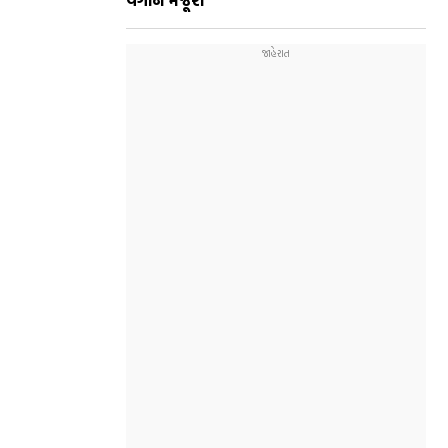
વર્ગોને મંજૂરી