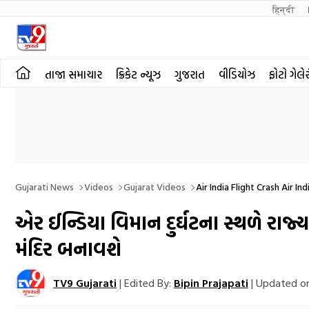
हिन्दी 
તાજા સમાચાર
ક્રિકેટ ન્યૂઝ
ગુજરાત
વીડિયોઝ
ફોટો ગેલે
Gujarati News
Videos
Gujarat Videos
Air India Flight Crash Air 
Plane Crash Ahmedabad Plane Crash News Aircraft Related News Mystery
એર ઈન્ડિયા વિમાન દુર્ઘટના સ્થળે રાજ્ય
મંદિર બનાવશે
TV9 Gujarati
|
Edited By:
Bipin Prajapati
|
Updated on