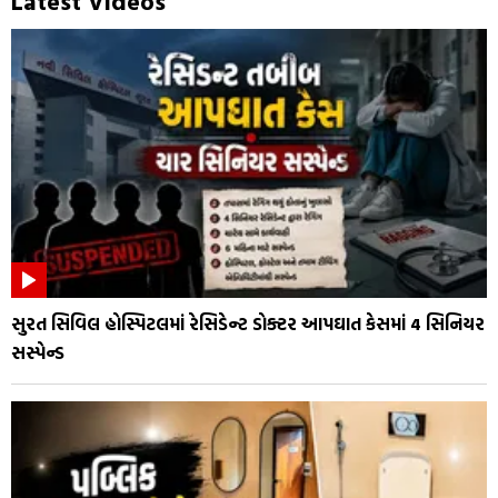
Latest Videos
સુરત સિવિલ હોસ્પિટલમાં રેસિડેન્ટ ડોક્ટર આપઘાત કેસમાં 4 સિનિયર
સસ્પેન્ડ