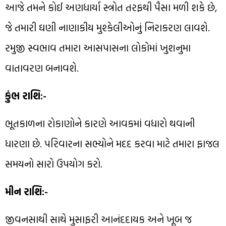
આજે તમને કોઈ અણધાર્યા સ્ત્રોત તરફથી પૈસા મળી શકે છે,
જે તમારી ઘણી નાણાકીય મુશ્કેલીઓનું નિરાકરણ લાવશે.
રમુજી સ્વભાવ તમારા આસપાસના લોકોમાં ખુશનુમા
વાતાવરણ બનાવશે.
કુંભ રાશિ:-
ભૂતકાળના રોકાણોને કારણે આવકમાં વધારો થવાની
ધારણા છે. પરિવારના સભ્યોને મદદ કરવા માટે તમારા ફાજલ
સમયનો સારો ઉપયોગ કરો.
મીન રાશિ:-
જીવનસાથી સાથે મુસાફરી આનંદદાયક અને ખૂબ જ