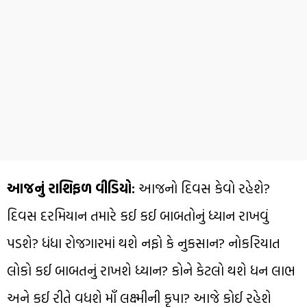
આજનું રાશિફળ વીડિયો:
આજનો દિવસ કેવો રહેશે?
દિવસ દરમિયાન તમારે કઈ કઈ બાબતોનું ધ્યાન રાખવું
પડશે? ધંધા રોજગારમાં થશે નફો કે નુકસાન? નોકરિયાત
લોકો કઈ બાબતનું રાખશે ધ્યાન? કોને કેટલો થશે ધન લાભ
અને કઈ રીતે વધશે માઁ લક્ષ્મીની કૃપા? આજે કોઈ રહેશે