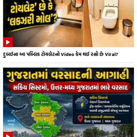
દુબઈના આ પબ્લિક ટોયલેટનો Video કેમ થઈ રહ્યો છે Viral?