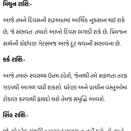
મિથુન રાશિ:-
આજે તમને દિવસની શરૂઆતમાં આર્થિક નુકસાન થઈ શકે
છે, જે સંભવતઃ તમારો આખો દિવસ બગાડી શકે છે. પ્રિયજન
સાથેની કોઈપણ ગેરસમજ આજે દૂર થવાની સંભાવના છે.
કર્ક રાશિ:-
આજે તમારું સ્વાસ્થ્ય ઉત્તમ રહેશે, જેનાથી તમે સફળતા તરફ
ઝડપથી આગળ વધી શકશો. ઘરેણાં અને પ્રાચીન વસ્તુઓમાં
રોકાણ કરવાથી ફાયદો થશે તેમજ સમૃદ્ધિ આવશે.
સિંહ રાશિ:-