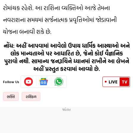
રોમાંચક રહેશે. આ રાશિના વ્યક્તિઓ આજે તેમના
નવરાશના સમયમાં સર્જનાત્મક પ્રવૃત્તિઓમાં જોડાવાની
યોજના બનાવી શકે છે.
નોંધ:
અહીં આપવામાં આવેલો ઉપાય ધાર્મિક આસ્થાઓ અને
લોક માન્યતાઓ પર આધારિત છે, જેનો કોઈ વૈજ્ઞાનિક
પુરાવો નથી. સામાન્ય જનરૂચિને ધ્યાનમાં રાખીને આ લેખને
અહીં પ્રસ્તુત કરવામાં આવ્યો છે.
LIVE
TV
Follow Us
ભક્તિ
રાશિફળ