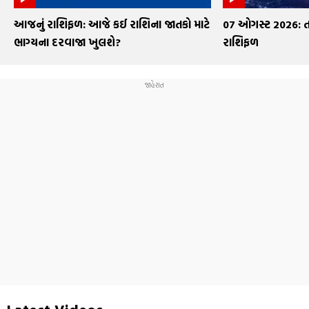
આજનું રાશિફળ: આજે કઈ રાશિના જાતકો માટે
07 ઓગસ્ટ 2026: ત
ભાગ્યના દરવાજા ખુલશે?
રાશિફળ