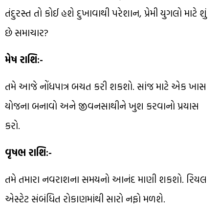
તંદુરસ્ત તો કોઈ હશે દુખાવાથી પરેશાન, પ્રેમી યુગલો માટે શું
છે સમાચાર?
મેષ રાશિ:-
તમે આજે નોંધપાત્ર બચત કરી શકશો. સાંજ માટે એક ખાસ
યોજના બનાવો અને જીવનસાથીને ખુશ કરવાનો પ્રયાસ
કરો.
વૃષભ રાશિ:-
તમે તમારા નવરાશના સમયનો આનંદ માણી શકશો. રિયલ
એસ્ટેટ સંબંધિત રોકાણમાંથી સારો નફો મળશે.