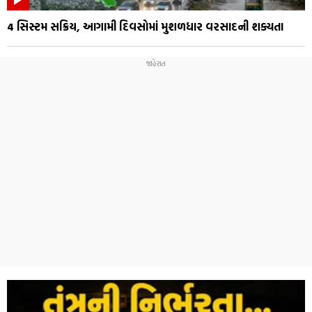
4 સિસ્ટમ સક્રિય, આગામી દિવસોમાં મુશળધાર વરસાદની શક્યતા