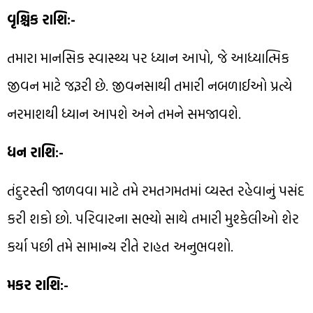
વૃશ્ચિક રાશિ:-
તમારા માનસિક સ્વાસ્થ્ય પર ધ્યાન આપો, જે આધ્યાત્મિક
જીવન માટે જરૂરી છે. જીવનસાથી તમારી નબળાઈઓ પ્રત્યે
નરમાશથી ધ્યાન આપશે અને તમને સમજાવશે.
ધન રાશિ:-
તંદુરસ્તી જાળવવા માટે તમે રમતગમતમાં વ્યસ્ત રહેવાનું પસંદ
કરી શકો છો. પરિવારના સભ્યો સાથે તમારી મુશ્કેલીઓ શેર
કર્યા પછી તમે સામાન્ય રીતે રાહત અનુભવશો.
મકર રાશિ:-