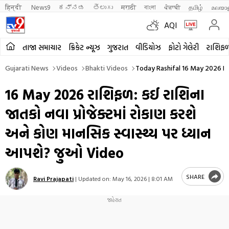
हिन्दी 
News9
ಕನ್ನಡ
తెలుగు
मराठी
বাংলা
ਪੰਜਾਬੀ
தமிழ்
മലയാ
AQI
તાજા સમાચાર
ક્રિકેટ ન્યૂઝ
ગુજરાત
વીડિયોઝ
ફોટો ગેલેરી
રાશિફ
Gujarati News
Videos
Bhakti Videos
Today Rashifal 16 May 2026 H
16 May 2026 રાશિફળ: કઈ રાશિના
જાતકો નવા પ્રોજેક્ટમાં રોકાણ કરશે
અને કોણ માનસિક સ્વાસ્થ્ય પર ધ્યાન
આપશે? જુઓ Video
SHARE
Ravi Prajapati
|
Updated on:
May 16, 2026 | 8:01 AM