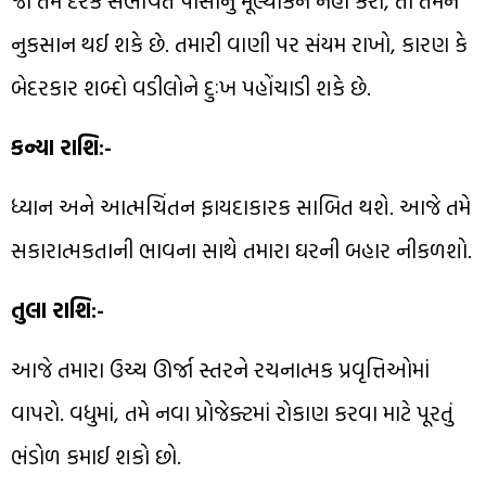
જો તમે દરેક સંભવિત પાસાંનું મૂલ્યાંકન નહીં કરો, તો તમને
નુકસાન થઈ શકે છે. તમારી વાણી પર સંયમ રાખો, કારણ કે
બેદરકાર શબ્દો વડીલોને દુઃખ પહોંચાડી શકે છે.
કન્યા રાશિ:-
ધ્યાન અને આત્મચિંતન ફાયદાકારક સાબિત થશે. આજે તમે
સકારાત્મકતાની ભાવના સાથે તમારા ઘરની બહાર નીકળશો.
તુલા રાશિ:-
આજે તમારા ઉચ્ચ ઊર્જા સ્તરને રચનાત્મક પ્રવૃત્તિઓમાં
વાપરો. વધુમાં, તમે નવા પ્રોજેક્ટમાં રોકાણ કરવા માટે પૂરતું
ભંડોળ કમાઈ શકો છો.