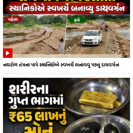
નઘરોળ તંત્રના પાપે સ્થાનિકોએ સ્વખર્ચે બનાવવુ પડ્યુ ડાયવર્ઝન