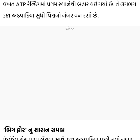
વખત ATP રેન્કિંગમાં પ્રથમ સ્થાનેથી બહાર થઈ ગયો છે. તે લગભગ
361 અઠવાડિયા સુધી વિશ્વનો નંબર વન રહ્યો છે.
‘બિગ ફોર’ નુ શાસન સમાપ્ત
મેદવેદેવ ટોચ પર પહોંચવા સાથે, 921 અઠવાડિયા પછી નવો નંબર