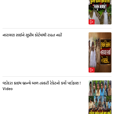
નારાયણ સાઈને સુપ્રીમ કોર્ટમાંથી રાહત નહીં
વડોદરા ક્રાઇમ બ્રાન્ચે બાળ તસ્કરી રેકેટનો કર્યો પર્દાફાશ !
Video