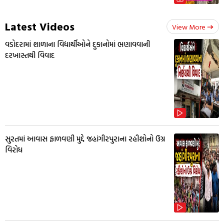
Latest Videos
View More
વડોદરામાં શાળાના વિદ્યાર્થીઓને દુકાનોમાં ભણાવવાની
દરખાસ્તથી વિવાદ
સુરતમાં આવાસ ફાળવણી મુદ્દે જહાંગીરપુરાના રહીશોનો ઉગ્ર
વિરોધ