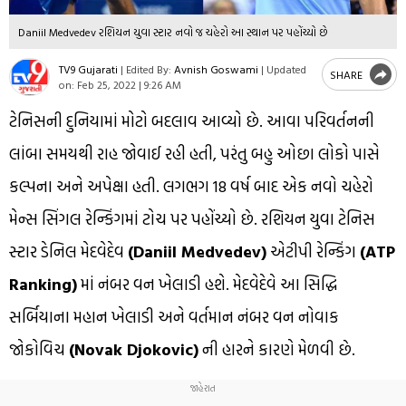
Daniil Medvedev રશિયન યુવા સ્ટાર નવો જ ચહેરો આ સ્થાન પર પહોંચ્યો છે
TV9 Gujarati
|
Edited By:
Avnish Goswami
|
Updated
SHARE
on:
Feb 25, 2022 | 9:26 AM
ટેનિસની દુનિયામાં મોટો બદલાવ આવ્યો છે. આવા પરિવર્તનની
લાંબા સમયથી રાહ જોવાઈ રહી હતી, પરંતુ બહુ ઓછા લોકો પાસે
કલ્પના અને અપેક્ષા હતી. લગભગ 18 વર્ષ બાદ એક નવો ચહેરો
મેન્સ સિંગલ રેન્કિંગમાં ટોચ પર પહોંચ્યો છે. રશિયન યુવા ટેનિસ
સ્ટાર ડેનિલ મેદવેદેવ
(Daniil Medvedev)
એટીપી રેન્કિંગ
(ATP
Ranking)
માં નંબર વન ખેલાડી હશે. મેદવેદેવે આ સિદ્ધિ
સર્બિયાના મહાન ખેલાડી અને વર્તમાન નંબર વન નોવાક
જોકોવિચ
(Novak Djokovic)
ની હારને કારણે મેળવી છે.