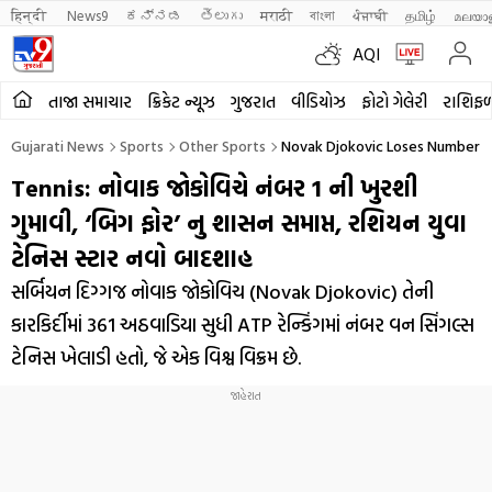
हिन्दी 
News9
ಕನ್ನಡ
తెలుగు
मराठी
বাংলা
ਪੰਜਾਬੀ
தமிழ்
മലയാ
AQI
તાજા સમાચાર
ક્રિકેટ ન્યૂઝ
ગુજરાત
વીડિયોઝ
ફોટો ગેલેરી
રાશિફ
Gujarati News
Sports
Other Sports
Novak Djokovic Loses Number 1
Tennis: નોવાક જોકોવિચે નંબર 1 ની ખુરશી
ગુમાવી, ‘બિગ ફોર’ નુ શાસન સમાપ્ત, રશિયન યુવા
ટેનિસ સ્ટાર નવો બાદશાહ
સર્બિયન દિગ્ગજ નોવાક જોકોવિચ (Novak Djokovic) તેની
કારકિર્દીમાં 361 અઠવાડિયા સુધી ATP રેન્કિંગમાં નંબર વન સિંગલ્સ
ટેનિસ ખેલાડી હતો, જે એક વિશ્વ વિક્રમ છે.