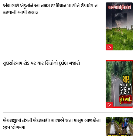
અંબાલાલે ખેડૂતોને આ નક્ષત્ર દરમિયાન પાણીને ઉપયોગ ન
કરવાની આપી સલાહ
તુલસીશ્યામ રોડ પર ચાર સિંહોનો દુર્લભ નજારો
બેચરાજીમાં તંત્રની બેદરકારી! શાળાએ જતા માસૂમ બાળકોના
જીવ જોખમમાં