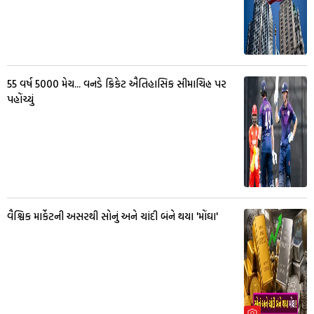
55 વર્ષ 5000 મેચ... વનડે ક્રિકેટ ઐતિહાસિક સીમાચિહ્ન પર
પહોંચ્યું
વૈશ્વિક માર્કેટની અસરથી સોનું અને ચાંદી બંને થયા 'મોંઘા'