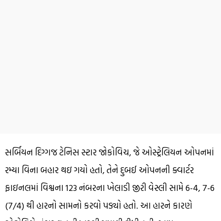
સર્બિયન દિગ્ગજ ટેનિસ સ્ટાર જોકોવિચ, જે ઓસ્ટ્રેલિયન ઓપનમાં
રમ્યા વિના બહાર થઇ ગયો હતો, તેને દુબઈ ઓપનની ક્વાર્ટર
ફાઇનલમાં વિશ્વના 123 નંબરના ખેલાડી જીરી વેસ્લી સામે 6-4, 7-6
(7/4) થી હારનો સામનો કરવો પડ્યો હતો. આ હારને કારણે