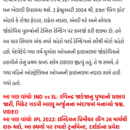
વન ખેલાડી ઉપલબ્ધ થશે. 2 ફેબ્રુઆરી 2004 થી, ફક્ત ‘બિગ ફોર’
એટલે કે રોજર ફેડરર, રાફેલ નડાલ, એન્ડી મરે અને નોવાક
જોકોવિચ પુરુષોની ટેનિસ રેન્કિંગ પર કબજો કરી શક્યા છે. હવે
આ ચાર સિવાય એક નવો ચહેરો વર્લ્ડ રેન્કિંગનો સૌથી મોટો ચહેરો
હશે. મેદવેદેવે ગયા વર્ષે યુએસ ઓપનની ફાઇનલમાં જોકોવિચને
હરાવીને તેનું પ્રથમ ગ્રાન્ડ સ્લેમ ટાઇટલ જીત્યું હતું. તે જ સમયે, તે
ગયા મહિને ઓસ્ટ્રેલિયન ઓપનની ફાઇનલમાં નડાલ સામે હારી
ગયો હતો.
આ પણ વાંચોઃ
IND vs SL: રવિન્દ્ર જાડેજાનુ પુષ્પાનો પ્રભાવ
જારી, વિકેટ ઝડપી અલ્લૂ અર્જૂનના અંદાજમાં મનાવ્યો જશ્ન,
VIDEO
આ પણ વાંચોઃ
IPL 2022: ઇન્ડિયન પ્રિમીયર લીગ 26 માર્ચથી
શરુ થશે, આ સ્થળો પર રમાશે ટૂર્નામેન્ટ, દર્શકોના પ્રવેશ