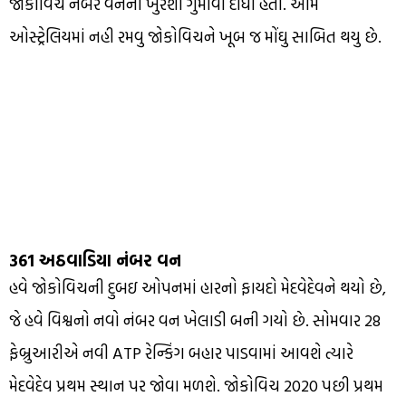
જોકોવિચે નંબર વનની ખુરશી ગુમાવી દીધી હતી. આમ
ઓસ્ટ્રેલિયમાં નહી રમવુ જોકોવિચને ખૂબ જ મોંઘુ સાબિત થયુ છે.
361 અઠવાડિયા નંબર વન
હવે જોકોવિચની દુબઇ ઓપનમાં હારનો ફાયદો મેદવેદેવને થયો છે,
જે હવે વિશ્વનો નવો નંબર વન ખેલાડી બની ગયો છે. સોમવાર 28
ફેબ્રુઆરીએ નવી ATP રેન્કિંગ બહાર પાડવામાં આવશે ત્યારે
મેદવેદેવ પ્રથમ સ્થાન પર જોવા મળશે. જોકોવિચ 2020 પછી પ્રથમ