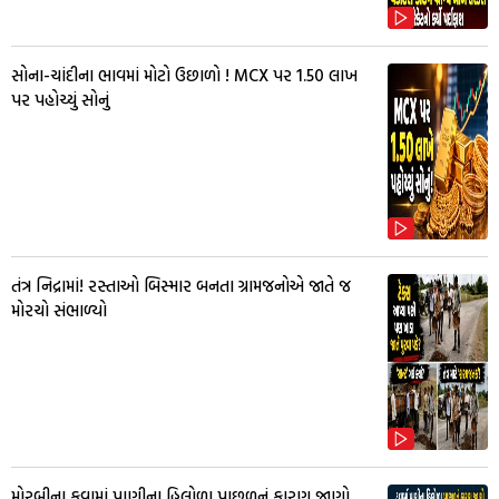
સોના-ચાંદીના ભાવમાં મોટો ઉછાળો ! MCX પર ₹1.50 લાખ
પર પહોચ્યું સોનું
તંત્ર નિદ્રામાં! રસ્તાઓ બિસ્માર બનતા ગ્રામજનોએ જાતે જ
મોરચો સંભાળ્યો
મોરબીના કૂવામાં પાણીના હિલોળા પાછળનું કારણ જાણો