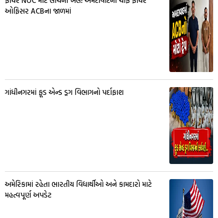
ફાયર NOC માટે લાંચનો ખેલ! અમદાવાદના ચીફ ફાયર
ઓફિસર ACBના જાળમાં
ગાંધીનગરમાં ફૂડ એન્ડ ડ્રગ વિભાગનો પર્દાફાશ
અમેરિકામાં રહેતા ભારતીય વિદ્યાર્થીઓ અને કામદારો માટે
મહત્વપૂર્ણ અપડેટ