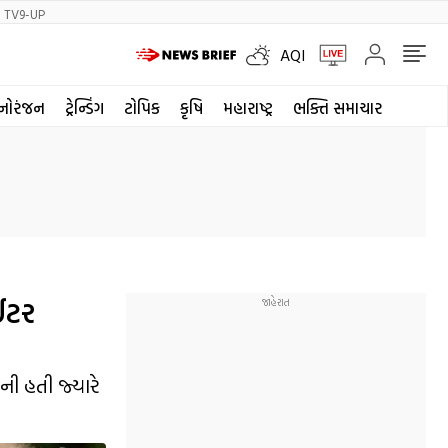
TV9-UP
AQI
નોરંજન
ટ્રેન્ડિંગ
ટોપિક
કૃષિ
મહારાષ્ટ્ર
ભક્તિ સમાચાર
ાઈટર
બની હતી જ્યારે