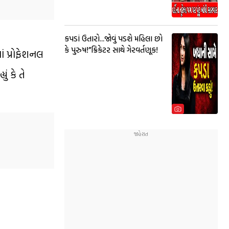
કપડાં ઉતારો...જોવું પડશે મહિલા છો
કે પુરુષ!”ક્રિકેટર સાથે ગેરવર્તણૂક!
ં પ્રોફેશનલ
ં કે તે