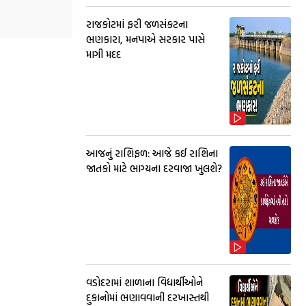
રાજકોટમાં ફરી જળસંકટના
ભણકારા, મનપાએ સરકાર પાસે
માગી મદદ
આજનું રાશિફળ: આજે કઈ રાશિના
જાતકો માટે ભાગ્યના દરવાજા ખુલશે?
વડોદરામાં શાળાના વિદ્યાર્થીઓને
દુકાનોમાં ભણાવવાની દરખાસ્તથી