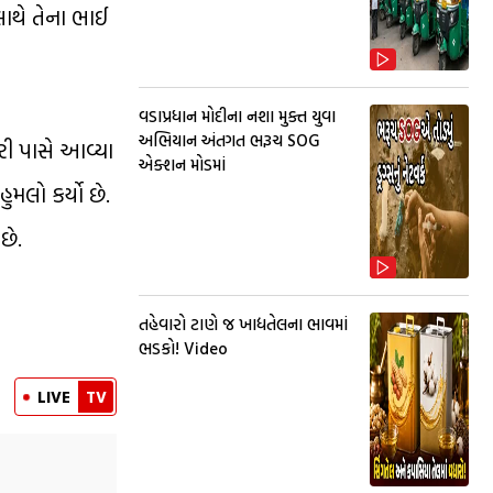
ોલાથે તેના ભાઈ
વડાપ્રધાન મોદીના નશા મુક્ત યુવા
અભિયાન અંતગત ભરૂચ SOG
રી પાસે આવ્યા
એક્શન મોડમાં
ુમલો કર્યો છે.
છે.
તહેવારો ટાણે જ ખાદ્યતેલના ભાવમાં
ભડકો! Video
LIVE
TV