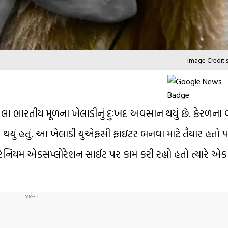
Image Credit 
યેલા ભારતીય મૂળના ખેલાડીનું દુઃખદ અવસાન થયું છે. કેરળન
 મોત થયું હતું. આ ખેલાડી યુએફસી ફાઇટર બનવા માટે તૈયાર હતો
િયમ એક્સપ્લોરેશન સાઈટ પર કામ કરી રહ્યો હતો ત્યારે એક ર