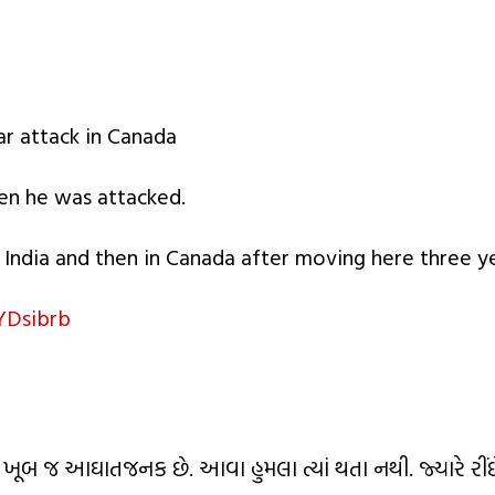
ar attack in Canada
en he was attacked.
 India and then in Canada after moving here three y
YDsibrb
જે ખૂબ જ આઘાતજનક છે. આવા હુમલા ત્યાં થતા નથી. જ્યારે રી