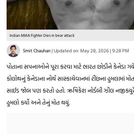
Indian MMA Fighter Dies in bear attack
Smit Chauhan
|
Updated on:
May 28, 2026 | 9:28 PM
પોતાના સપનાઓને પૂરા કરવા માટે ભારત છોડીને કેનેડા ગ
કોલોથનું કેનેડાના નોર્થ સાસ્કાચેવાનમાં રીંછના હુમલામાં
સાઈડ જોબ પણ કરતો હતો. ઋષિકેશ નોર્ડબી ઝીલ નજીકયુરેન
હુમલો કર્યો અને તેનું મોત થયું.