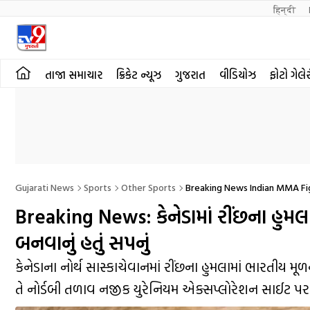
हिन्दी 
તાજા સમાચાર
ક્રિકેટ ન્યૂઝ
ગુજરાત
વીડિયોઝ
ફોટો ગેલે
Gujarati News
Sports
Other Sports
Breaking News Indian MMA Figh
Breaking News: કેનેડામાં રીંછના હુમલ
બનવાનું હતું સપનું
કેનેડાના નોર્થ સાસ્કાચેવાનમાં રીંછના હુમલામાં ભારતીય મૂ
તે નોર્ડબી તળાવ નજીક યુરેનિયમ એક્સપ્લોરેશન સાઈટ પર ક