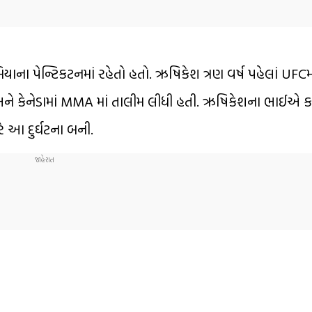
ાના પેન્ટિકટનમાં રહેતો હતો. ઋષિકેશ ત્રણ વર્ષ પહેલાં UFCમા
ે કેનેડામાં MMA માં તાલીમ લીધી હતી. ઋષિકેશના ભાઈએ કહ્યુ
ે આ દુર્ઘટના બની.