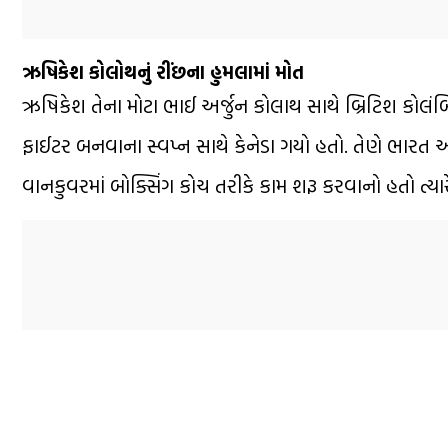
ઋષિકેશ કોલોથનું રીંછના હુમલામાં મોત
ઋષિકેશ તેના મોટા ભાઈ અર્જુન કોલાથ સાથે બ્રિટિશ કોલંબિય
ફાઈટર બનવાના સ્વપ્ન સાથે કેનેડા ગયો હતો. તેણે ભારત અન
વાનકુવરમાં બોક્સિંગ કોચ તરીકે કામ શરૂ કરવાનો હતો ત્યાર