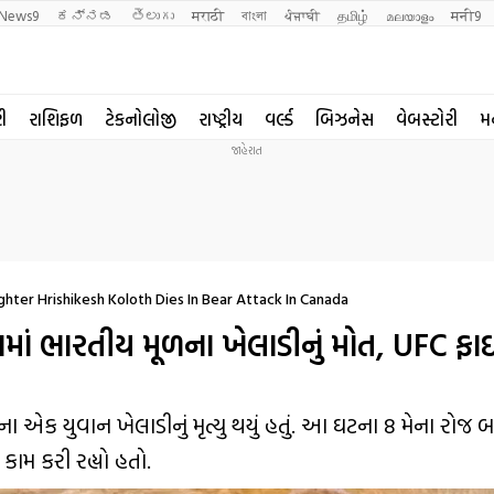
News9
ಕನ್ನಡ
తెలుగు
मराठी
বাংলা
ਪੰਜਾਬੀ
தமிழ்
മലയാളം
मनी9
રી
રાશિફળ
ટેકનોલોજી
રાષ્ટ્રીય
વર્લ્ડ
બિઝનેસ
વેબસ્ટોરી
મ
ter Hrishikesh Koloth Dies In Bear Attack In Canada
ામાં ભારતીય મૂળના ખેલાડીનું મોત, UFC ફ
ળના એક યુવાન ખેલાડીનું મૃત્યુ થયું હતું. આ ઘટના 8 મેના રોજ 
ામ કરી રહ્યો હતો.