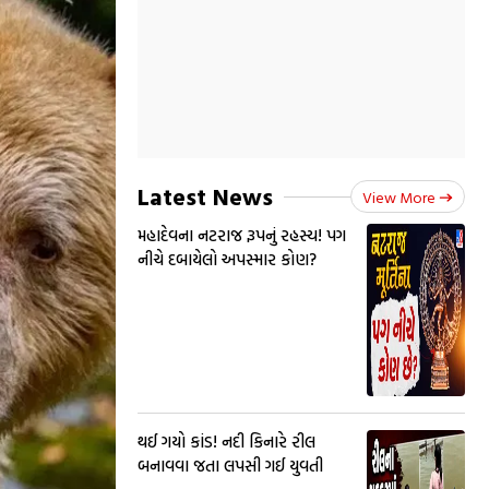
Latest News
View More
મહાદેવના નટરાજ રૂપનું રહસ્ય! પગ
નીચે દબાયેલો અપસ્માર કોણ?
થઈ ગયો કાંડ! નદી કિનારે રીલ
બનાવવા જતા લપસી ગઈ યુવતી