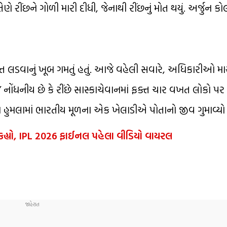
તેણે રીંછને ગોળી મારી દીધી, જેનાથી રીંછનું મોત થયું. અર્જુન ક
ફક્ત લડવાનું ખૂબ ગમતું હતું. આજે વહેલી સવારે, અધિકારીઓ મા
ે.” નોંધનીય છે કે રીંછે સાસ્કાચેવાનમાં ફક્ત ચાર વખત લોકો પર હ
 આ હુમલામાં ભારતીય મૂળના એક ખેલાડીએ પોતાનો જીવ ગુમાવ્યો 
ો’ કહ્યો, IPL 2026 ફાઈનલ પહેલા વીડિયો વાયરલ