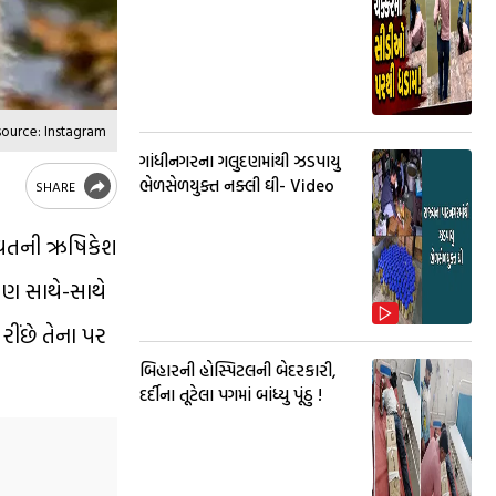
source: Instagram
ગાંધીનગરના ગલુદણમાંથી ઝડપાયુ
ભેળસેળયુક્ત નક્લી ઘી- Video
SHARE
ા વતની ઋષિકેશ
 પણ સાથે-સાથે
ીંછે તેના પર
બિહારની હોસ્પિટલની બેદરકારી,
દર્દીના તૂટેલા પગમાં બાંધ્યુ પૂંઠુ !