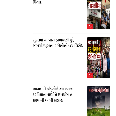
વિવાદ
સુરતમાં આવાસ ફાળવણી મુદ્દે
જહાંગીરપુરાના રહીશોનો ઉગ્ર વિરોધ
અંબાલાલે ખેડૂતોને આ નક્ષત્ર
દરમિયાન પાણીને ઉપયોગ ન
કરવાની આપી સલાહ