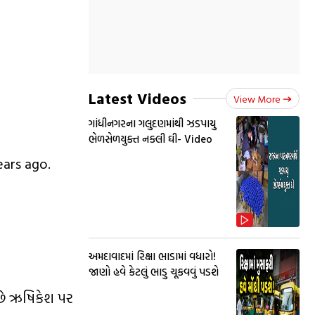
Latest Videos
View More
ગાંધીનગરના ગલુદણમાંથી ઝડપાયુ
ભેળસેળયુક્ત નક્લી ઘી- Video
ears ago.
અમદાવાદમાં રિક્ષા ભાડામાં વધારો!
જાણો હવે કેટલું ભાડુ ચૂકવવું પડશે
ંછે ઋષિકેશ પર