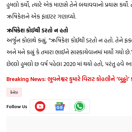
હુમલો કર્યો, ત્યારે એક માણસે તેને બચાવવાનો પ્રયાસ કર્યો. 
ઋષિકેશને એક ફાઇટર ગણાવ્યો.
ઋષિકેશ કોઈથી ડરતો ન હતો
અર્જુન કોલાથે કહ્યું, “ઋષિકેશ કોઈથી ડરતો ન હતો. તેને 
અને મને કહ્યું કે તમારા ભાઈને સાસ્કાચેવાનમાં માર્યો ગયો છ
છેલ્લો હુમલો છ વર્ષ પહેલા 2020 માં થયો હતો, પરંતુ હવે
Breaking News: ભુવનેશ્વર કુમારે વિરાટ કોહલીને ‘બુઢ્ઢ
કેનેડા
Follow Us