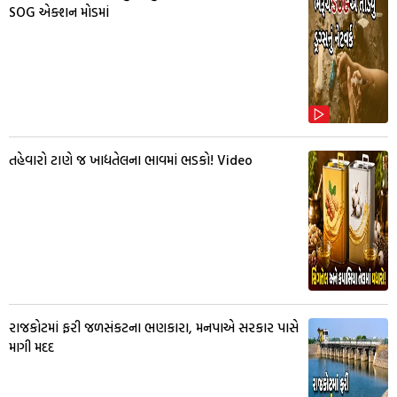
SOG એક્શન મોડમાં
તહેવારો ટાણે જ ખાદ્યતેલના ભાવમાં ભડકો! Video
રાજકોટમાં ફરી જળસંકટના ભણકારા, મનપાએ સરકાર પાસે
માગી મદદ