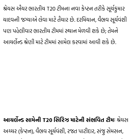
શ્રેયસ ઐયર ભારતીય T20 ટીમના નવા કેપ્ટન તરીકે સૂર્યકુમાર
યાદવની જગ્યાએ લેવા માટે તૈયાર છે. દરમિયાન, વૈભવ સૂર્યવંશી
પણ પહેલીવાર ભારતીય ટીમમાં સ્થાન મેળવી શકે છે; તેમને
આયર્લેન્ડ શ્રેણી માટે ટીમમાં સામેલ કરવામાં આવી શકે છે.
આયર્લેન્ડ સામેની T20 સિરિઝ માટેની સંભવિત ટીમઃ
શ્રેયસ
અય્યર (કેપ્ટન), વૈભવ સૂર્યવંશી, રજત પાટીદાર, સંજુ સેમસન,