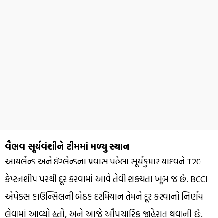
વૈભવ સૂર્યવંશીને ટીમમાં મળ્યુ સ્થાન
આયર્લેન્ડ અને ઇંગ્લેન્ડના પ્રવાસ પહેલા સૂર્યકુમાર યાદવને T20
કેપ્ટનશીપ પરથી દૂર કરવામાં આવે તેવી શક્યતા ખૂબ જ છે. BCCI
એપેક્સ કાઉન્સિલની બેઠક દરમિયાન તેમને દૂર કરવાનો નિર્ણય
લેવામાં આવ્યો હતો, અને આજે ઔપચારિક જાહેરાત થવાની છે.