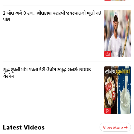
2 બોલ અને 0 રન... શ્રીલંકામાં યશસ્વી જયસ્વાલની ખૂલી ગઈ
પોલ
શુદ્ધ દૂધની માંગ વધતા ડેરી ઉદ્યોગ સમૃદ્ધ બનશે: NDDB
ચેરમેન
Latest Videos
View More