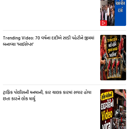
Trending Video: 70 વર્ષના દાદીએ સાડી પહેરીને જીમમાં
બનાવ્યા 'બાઈસેપ્સ'
ટ્રાફિક પોલીસની મનમાની, કાર ચાલક કારમાં સવાર હોવા
છતા કારને લોક માર્યુ