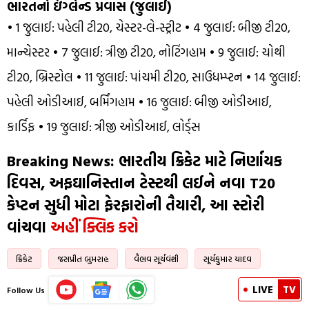
ભારતનો ઇંગ્લેન્ડ પ્રવાસ (જુલાઈ)
• 1 જુલાઈ: પહેલી ટી20, ચેસ્ટર-લે-સ્ટ્રીટ • 4 જુલાઈ: બીજી ટી20,
માન્ચેસ્ટર • 7 જુલાઈ: ત્રીજી ટી20, નોટિંગહામ • 9 જુલાઈ: ચોથી
ટી20, બ્રિસ્ટોલ • 11 જુલાઈ: પાંચમી ટી20, સાઉધમ્પ્ટન • 14 જુલાઈ:
પહેલી ઓડીઆઈ, બર્મિંગહામ • 16 જુલાઈ: બીજી ઓડીઆઈ,
કાર્ડિફ • 19 જુલાઈ: ત્રીજી ઓડીઆઈ, લોર્ડ્સ
Breaking News: ભારતીય ક્રિકેટ માટે નિર્ણાયક
દિવસ, અફઘાનિસ્તાન ટેસ્ટથી લઈને નવા T20
કેપ્ટન સુધી મોટા ફેરફારોની તૈયારી, આ સ્ટોરી
વાંચવા
અહીં ક્લિક કરો
ક્રિકેટ
જસપ્રીત બુમરાહ
વૈભવ સૂર્યવંશી
સૂર્યકુમાર યાદવ
LIVE
TV
Follow Us