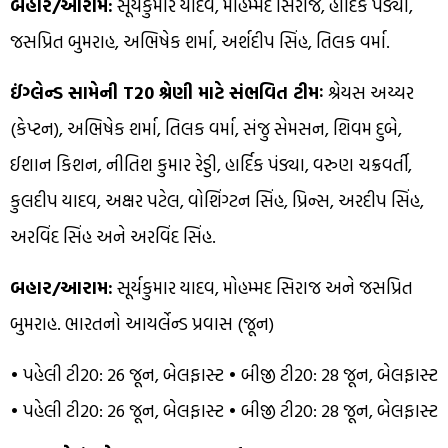
બહાર/આરામ:
સૂર્યકુમાર યાદવ, મોહમ્મદ સિરાજ, હાર્દિક પંડ્યા,
જસપ્રિત બુમરાહ, અભિષેક શર્મા, અર્શદીપ સિંહ, તિલક વર્મા.
ઈંગ્લેન્ડ સામેની T20 શ્રેણી માટે સંભવિત ટીમઃ
શ્રેયસ અય્યર
(કેપ્ટન), અભિષેક શર્મા, તિલક વર્મા, સંજુ સેમસન, શિવમ દુબે,
ઈશાન કિશન, નીતિશ કુમાર રેડ્ડી, હાર્દિક પંડ્યા, વરુણ ચક્રવર્તી,
કુલદીપ યાદવ, અક્ષર પટેલ, વોશિંગ્ટન સિંહ, પ્રિન્સ, અરદીપ સિંહ,
અરવિંદ સિંહ અને અરવિંદ સિંહ.
બહાર/આરામ:
સૂર્યકુમાર યાદવ, મોહમ્મદ સિરાજ અને જસપ્રિત
બુમરાહ. ભારતનો આયર્લેન્ડ પ્રવાસ (જૂન)
• પહેલી ટી20: 26 જૂન, બેલફાસ્ટ • બીજી ટી20: 28 જૂન, બેલફાસ્ટ
• પહેલી ટી20: 26 જૂન, બેલફાસ્ટ • બીજી ટી20: 28 જૂન, બેલફાસ્ટ