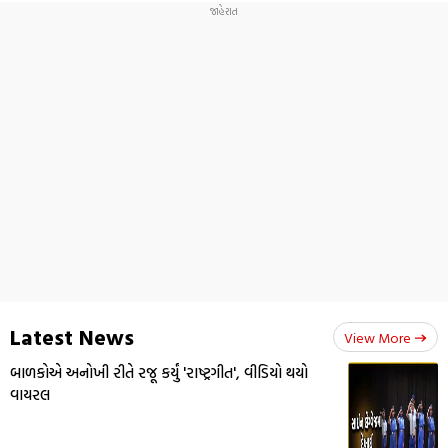
Latest News
View More
બાળકોએ અનોખી રીતે રજૂ કર્યું 'રાષ્ટ્રગીત', વીડિયો થયો
વાયરલ