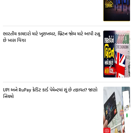
ભારતીય કામદારો માટે ખુશખબર, બ્રિટન જોબ માટે આપી રહ્યુ
છે ખાસ વિઝા
UPI અને RuPay ક્રેડિટ કાર્ડ પેમેન્ટમાં શું છે તફાવત? જાણો
નિયમો