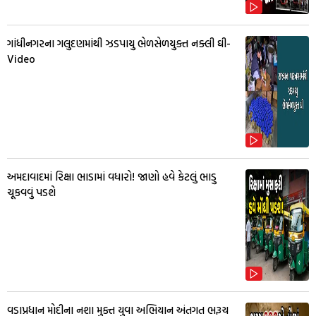
ગાંધીનગરના ગલુદણમાંથી ઝડપાયુ ભેળસેળયુક્ત નક્લી ઘી-
Video
અમદાવાદમાં રિક્ષા ભાડામાં વધારો! જાણો હવે કેટલું ભાડુ
ચૂકવવું પડશે
વડાપ્રધાન મોદીના નશા મુક્ત યુવા અભિયાન અંતગત ભરૂચ