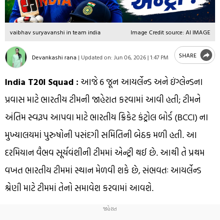
vaibhav suryavanshi in team india
Image Credit source: AI IMAGE
SHARE
Devankashi rana
|
Updated on:
Jun 06, 2026 | 1:47 PM
India T20I Squad :
આજે 6 જૂન આયર્લેન્ડ અને ઇંગ્લેન્ડના
પ્રવાસ માટે ભારતીય ટીમની જાહેરાત કરવામાં આવી હતી; ટીમને
અંતિમ સ્વરૂપ આપવા માટે ભારતીય ક્રિકેટ કંટ્રોલ બોર્ડ (BCCI) ના
મુખ્યાલયમાં પુરુષોની પસંદગી સમિતિની બેઠક મળી હતી. આ
દરમિયાન વૈભવ સૂર્યવંશીની ટીમમાં એન્ટ્રી થઈ છે. આથી તે પ્રથમ
વખત ભારતીય ટીમમાં સ્થાન મેળવી શકે છે, સંભવતઃ આયર્લેન્ડ
શ્રેણી માટે ટીમમાં તેનો સમાવેશ કરવામાં આવશે.