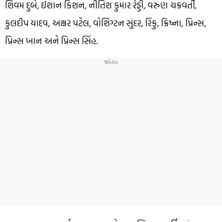
શિવમ દુબે, ઈશાન કિશન, નીતિશ કુમાર રેડ્ડી, વરુણ ચક્રવર્તી,
કુલદીપ યાદવ, અક્ષર પટેલ, વોશિંગ્ટન સુંદર, રિંકુ, ક્રિષ્ના, પ્રિન્સ,
પ્રિન્સ ખાન અને પ્રિન્સ સિંહ.