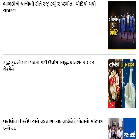
બાળકોએ અનોખી રીતે રજૂ કર્યું 'રાષ્ટ્રગીત', વીડિયો થયો
વાયરલ
શુદ્ધ દૂધની માંગ વધતા ડેરી ઉદ્યોગ સમૃદ્ધ બનશે: NDDB
ચેરમેન
વકીલોના વિરોધ અને હડતાળ બાદ હાઈકોર્ટે પોતાનો પરિપત્ર
કર્યો રદ