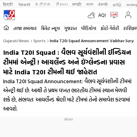
हिन्दी 
News9
ಕನ್ನಡ
తెలుగు
मराठी
বাংলা
ਪੰਜਾਬੀ
தமிழ்
മലയാ
AQI
તાજા સમાચાર
ક્રિકેટ ન્યૂઝ
ગુજરાત
વીડિયોઝ
ફોટો ગેલેરી
રાશિફ
Gujarati News
Sports
India T20i Squad Announcement Vaibhav Suryav
India T20I Squad : વૈભવ સૂર્યવંશીની ઈન્ડિયન
ટીમમાં એન્ટ્રી ! આયર્લેન્ડ અને ઇંગ્લેન્ડના પ્રવાસ
માટે India T20I ટીમની થઈ જાહેરાત
India T20I Squad Announcement: વૈભવ સૂર્યવંશીની ટીમમાં
એન્ટ્રી થઈ છે. આથી તે પ્રથમ વખત ભારતીય ટીમમાં સ્થાન મેળવી
શકે છે, સંભવતઃ આયર્લેન્ડ શ્રેણી માટે ટીમમાં તેનો સમાવેશ કરવામાં
આવશે.