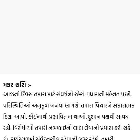
મકર રાશિ :-
આજનો દિવસ તમારા માટે સંઘર્ષનો રહેશે. વધારાની મહેનત પછી,
પરિસ્થિતિઓ અનુકૂળ બનવા લાગશે. તમારા વિચારને સકારાત્મક
દિશા આપો. કોઈનાથી પ્રભાવિત ન થાઓ. દુશ્મન પક્ષથી સાવધ
રહો. વિરોધીઓ તમારી નબળાઈનો લાભ લેવાનો પ્રયાસ કરી શકે
છે. કાર્યસ્થળમાં સંવેદનશીલ રહેવાની જરૂર રહેશે. તમારી