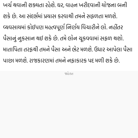
ખર્ચ થવાની શક્યતા રહેશે. ઘર, વાહન ખરીદવાની યોજના બની
શકે છે. આ સંદર્ભમાં પ્રયાસ કરવાથી તમને સફળતા મળશે.
વ્યવસાયમાં કોઈપણ મહત્વપૂર્ણ નિર્ણય વિચારીને લો. નહીંતર
પૈસાનું નુકસાન થઈ શકે છે. તમે લોન ચૂકવવામાં સફળ થશો.
માતાપિતા તરફથી તમને પૈસા અને ભેટ મળશે. ઉધાર આપેલા પૈસા
પાછા મળશે. રાજકારણમાં તમને નફાકારક પદ મળી શકે છે.