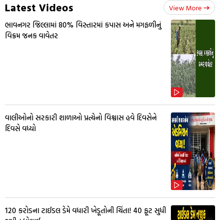
Latest Videos
View More
ભાવનગર જિલ્લામાં 80% વિસ્તારમાં કપાસ અને મગફળીનું
વિક્રમ જનક વાવેતર
વાલીઓનો સરકારી શાળાઓ પ્રત્યેનો વિશ્વાસ હવે દિવસેને
દિવસે વધ્યો
₹120 કરોડના ટાઈડલ ડેમે વધારી ખેડૂતોની ચિંતા! 40 ફૂટ સુધી