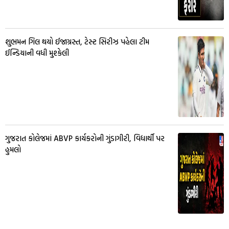
શુભમન ગિલ થયો ઈજાગ્રસ્ત, ટેસ્ટ સિરીઝ પહેલા ટીમ
ઈન્ડિયાની વધી મુશ્કેલી
ગુજરાત કોલેજમાં ABVP કાર્યકરોની ગુંડાગીરી, વિદ્યાર્થી પર
હુમલો