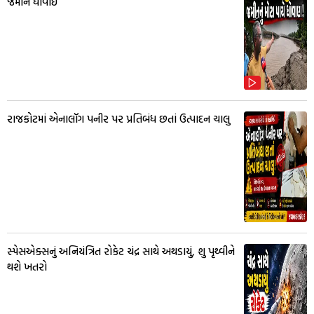
જમીન ધોવાઈ
રાજકોટમાં એનાલૉગ પનીર પર પ્રતિબંધ છતાં ઉત્પાદન ચાલુ
સ્પેસએક્સનું અનિયંત્રિત રોકેટ ચંદ્ર સાથે અથડાયું, શુ પૃથ્વીને
થશે ખતરો