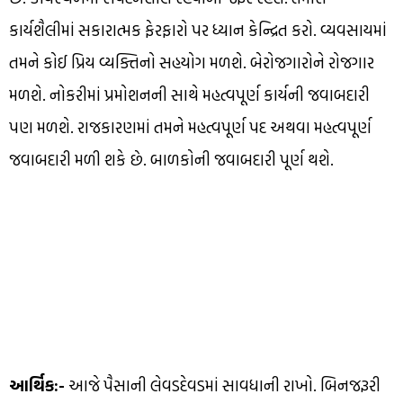
કાર્યશૈલીમાં સકારાત્મક ફેરફારો પર ધ્યાન કેન્દ્રિત કરો. વ્યવસાયમાં
તમને કોઈ પ્રિય વ્યક્તિનો સહયોગ મળશે. બેરોજગારોને રોજગાર
મળશે. નોકરીમાં પ્રમોશનની સાથે મહત્વપૂર્ણ કાર્યની જવાબદારી
પણ મળશે. રાજકારણમાં તમને મહત્વપૂર્ણ પદ અથવા મહત્વપૂર્ણ
જવાબદારી મળી શકે છે. બાળકોની જવાબદારી પૂર્ણ થશે.
આર્થિક:-
આજે પૈસાની લેવડદેવડમાં સાવધાની રાખો. બિનજરૂરી