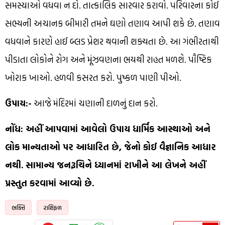
સમસ્યાઓ વધવા ન દો. તાત્કાલિક સારવાર કરાવો. પરિવારના કોઈ
સભ્યની અચાનક બીમારી તમને ઘણો તણાવ આપી શકે છે. તણાવ
વધવાને કારણે હાઈ બ્લડ પ્રેશર થવાની શક્યતા છે. આ ગંભીરતાથી
પીડાતા લોકોને રોગ અને મૂંઝવણના ભયથી રાહત મળશે. પૌષ્ટિક
ખોરાક ખાઓ. હળવી કસરત કરો. પુષ્કળ પાણી પીઓ.
ઉપાય:-
આજે મંદિરમાં ચણાની દાળનું દાન કરો.
નોંધ: અહીં આપવામાં આવેલો ઉપાય ધાર્મિક આસ્થાઓ અને
લોક માન્યતાઓ પર આધારિત છે, જેનો કોઈ વૈજ્ઞાનિક આધાર
નથી. સામાન્ય જનરૂચિને ધ્યાનમાં રાખીને આ લેખને અહીં
પ્રસ્તુત કરવામાં આવ્યો છે.
ભક્તિ
રાશિફળ