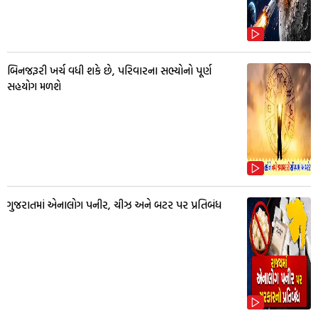
બિનજરૂરી ખર્ચ વધી શકે છે, પરિવારના સભ્યોનો પૂર્ણ
સહયોગ મળશે
ગુજરાતમાં એનાલોગ પનીર, ચીઝ અને બટર પર પ્રતિબંધ