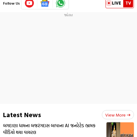
LIVE
TV
Follow Us
Latest News
View More
બગદાણા ધામના બજરંગદાસ બાપાના AI જનરેટેડ ભ્રામક
વીડિયો થયા વાયરલ