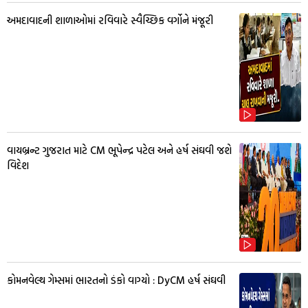
અમદાવાદની શાળાઓમાં રવિવારે સ્વૈચ્છિક વર્ગોને મંજૂરી
વાયબ્રન્ટ ગુજરાત માટે CM ભૂપેન્દ્ર પટેલ અને હર્ષ સંઘવી જશે
વિદેશ
કોમનવેલ્થ ગેમ્સમાં ભારતનો ડંકો વાગ્યો : DyCM હર્ષ સંઘવી