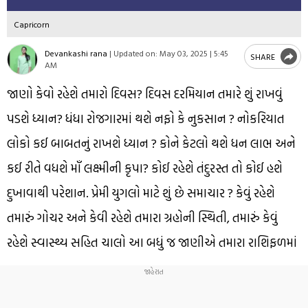
Capricorn
Devankashi rana
|
Updated on:
May 03, 2025 | 5:45
SHARE
AM
જાણો કેવો રહેશે તમારો દિવસ? દિવસ દરમિયાન તમારે શું રાખવું
પડશે ધ્યાન? ધંધા રોજગારમાં થશે નફો કે નુકસાન ? નોકરિયાત
લોકો કઈ બાબતનું રાખશે ધ્યાન ? કોને કેટલો થશે ધન લાભ અને
કઈ રીતે વધશે માઁ લક્ષ્મીની કૃપા? કોઈ રહેશે તંદુરસ્ત તો કોઈ હશે
દુખાવાથી પરેશાન. પ્રેમી યુગલો માટે શું છે સમાચાર ? કેવું રહેશે
તમારું ગોચર અને કેવી રહેશે તમારા ગ્રહોની સ્થિતી, તમારું કેવું
રહેશે સ્વાસ્થ્ય સહિત ચાલો આ બધું જ જાણીએ તમારા રાશિફળમાં