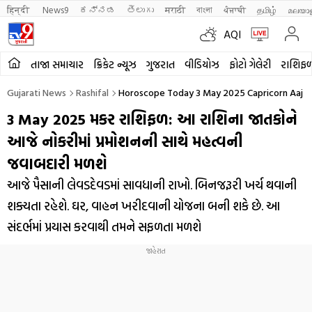
हिन्दी 
News9
ಕನ್ನಡ
తెలుగు
मराठी
বাংলা
ਪੰਜਾਬੀ
தமிழ்
മലയാ
AQI
તાજા સમાચાર
ક્રિકેટ ન્યૂઝ
ગુજરાત
વીડિયોઝ
ફોટો ગેલેરી
રાશિફ
Gujarati News
Rashifal
Horoscope Today 3 May 2025 Capricorn Aaj Nu 
3 May 2025 મકર રાશિફળ: આ રાશિના જાતકોને
આજે નોકરીમાં પ્રમોશનની સાથે મહત્વની
જવાબદારી મળશે
આજે પૈસાની લેવડદેવડમાં સાવધાની રાખો. બિનજરૂરી ખર્ચ થવાની
શક્યતા રહેશે. ઘર, વાહન ખરીદવાની યોજના બની શકે છે. આ
સંદર્ભમાં પ્રયાસ કરવાથી તમને સફળતા મળશે