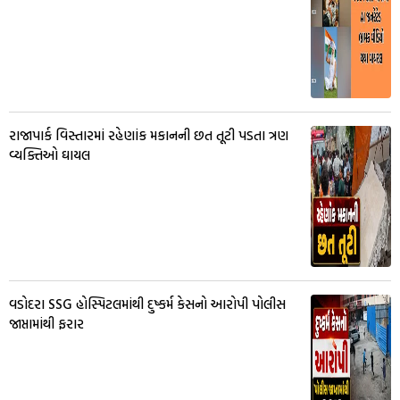
રાજાપાર્ક વિસ્તારમાં રહેણાંક મકાનની છત તૂટી પડતા ત્રણ
વ્યક્તિઓ ઘાયલ
વડોદરા SSG હોસ્પિટલમાંથી દુષ્કર્મ કેસનો આરોપી પોલીસ
જાપ્તામાંથી ફરાર