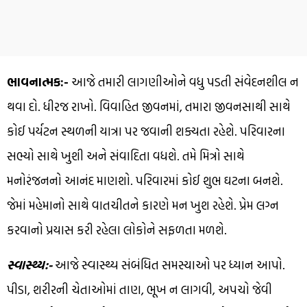
ભાવનાત્મક:-
આજે તમારી લાગણીઓને વધુ પડતી સંવેદનશીલ ન
થવા દો. ધીરજ રાખો. વિવાહિત જીવનમાં, તમારા જીવનસાથી સાથે
કોઈ પર્યટન સ્થળની યાત્રા પર જવાની શક્યતા રહેશે. પરિવારના
સભ્યો સાથે ખુશી અને સંવાદિતા વધશે. તમે મિત્રો સાથે
મનોરંજનનો આનંદ માણશો. પરિવારમાં કોઈ શુભ ઘટના બનશે.
જેમાં મહેમાનો સાથે વાતચીતને કારણે મન ખુશ રહેશે. પ્રેમ લગ્ન
કરવાનો પ્રયાસ કરી રહેલા લોકોને સફળતા મળશે.
સ્વાસ્થ્ય:-
આજે સ્વાસ્થ્ય સંબંધિત સમસ્યાઓ પર ધ્યાન આપો.
પીડા, શરીરની ચેતાઓમાં તાણ, ભૂખ ન લાગવી, અપચો જેવી