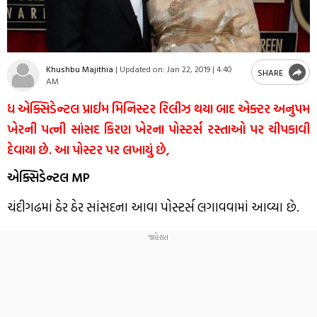
Khushbu Majithia
|
Updated on:
Jan 22, 2019 | 4:40
SHARE
AM
ધ એક્સિડેન્ટલ પ્રાઈમ મિનિસ્ટર રિલીઝ થયા બાદ એક્ટર અનુપમ
ખેરની પત્ની સાંસદ કિરણ ખેરના પોસ્ટર્સ રસ્તાઓ પર ચીપકાવી
દેવાયા છે. આ પોસ્ટર પર લખાયું છે,
એક્સિડેન્ટલ MP
ચંદીગઢમાં ઠેર ઠેર સાંસદના આવા પોસ્ટર્સ લગાવવામાં આવ્યા છે.