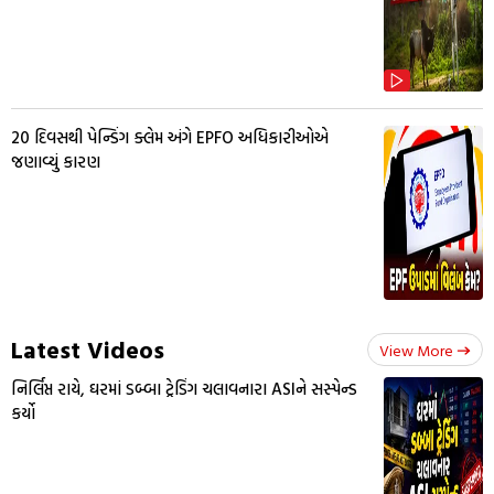
20 દિવસથી પેન્ડિંગ ક્લેમ અંગે EPFO અધિકારીઓએ
જણાવ્યું કારણ
Latest Videos
View More
નિર્લિપ્ત રાયે, ઘરમાં ડબ્બા ટ્રેડિંગ ચલાવનારા ASIને સસ્પેન્ડ
કર્યો