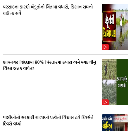
વરસાદના કારણે ખેડૂતોની ચિંતામાં વધારો, કિશાન સંઘનો
ગ્રાઉન્ડ સર્વે
ભાવનગર જિલ્લામાં 80% વિસ્તારમાં કપાસ અને મગફળીનું
વિક્રમ જનક વાવેતર
વાલીઓનો સરકારી શાળાઓ પ્રત્યેનો વિશ્વાસ હવે દિવસેને
દિવસે વધ્યો