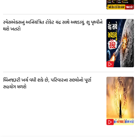
સ્પેસએક્સનું અનિયંત્રિત રોકેટ ચંદ્ર સાથે અથડાયું, શુ પૃથ્વીને
થશે ખતરો
બિનજરૂરી ખર્ચ વધી શકે છે, પરિવારના સભ્યોનો પૂર્ણ
સહયોગ મળશે