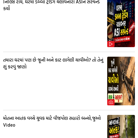
નિર્લિપ્ત રાયે, ઘરમાં ડબ્બા ટ્રેડિંગ ચલાવનારા ASIને સસ્પેન્ડ
કર્યો
તમારા ઘરમાં પણ છે જૂની અને કાટ લાગેલી ચાવીઓ? તો તેનું
શું કરવું જાણો
મોતના આતંક વચ્ચે યુવક માટે વીજપોલ સહારો બન્યો,જુઓ
Video