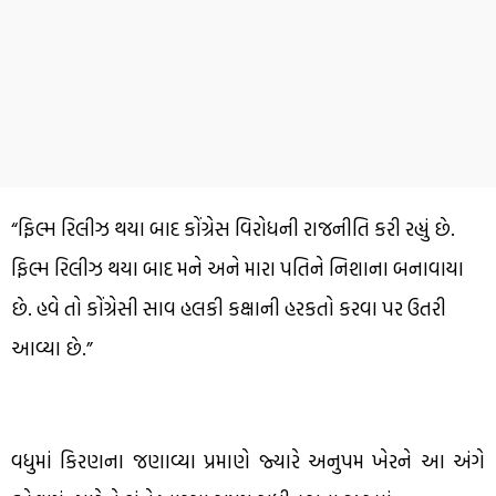
“ફિલ્મ રિલીઝ થયા બાદ કોંગ્રેસ વિરોધની રાજનીતિ કરી રહ્યું છે.
ફિલ્મ રિલીઝ થયા બાદ મને અને મારા પતિને નિશાના બનાવાયા
છે. હવે તો કોંગ્રેસી સાવ હલકી કક્ષાની હરકતો કરવા પર ઉતરી
આવ્યા છે.”
વધુમાં કિરણના જણાવ્યા પ્રમાણે જ્યારે અનુપમ ખેરને આ અંગે