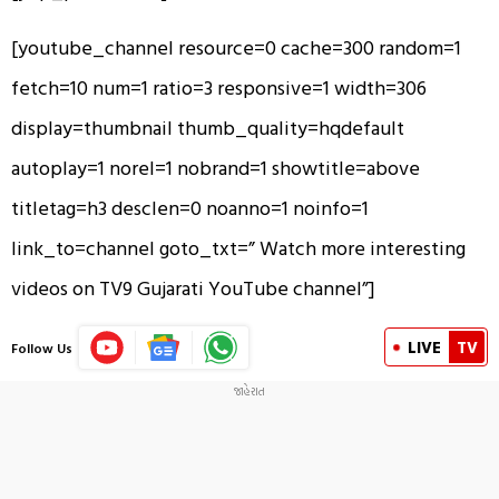
[youtube_channel resource=0 cache=300 random=1
fetch=10 num=1 ratio=3 responsive=1 width=306
display=thumbnail thumb_quality=hqdefault
autoplay=1 norel=1 nobrand=1 showtitle=above
titletag=h3 desclen=0 noanno=1 noinfo=1
link_to=channel goto_txt=” Watch more interesting
videos on TV9 Gujarati YouTube channel”]
LIVE
TV
Follow Us