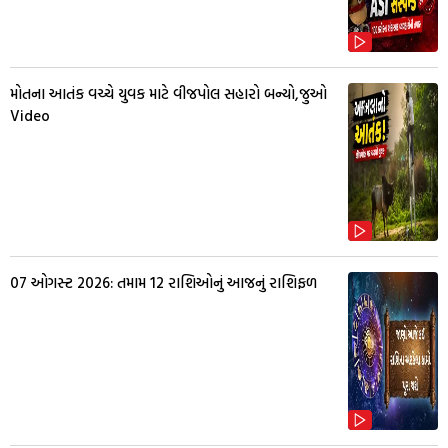
મોતના આતંક વચ્ચે યુવક માટે વીજપોલ સહારો બન્યો,જુઓ
Video
07 ઓગસ્ટ 2026: તમામ 12 રાશિઓનું આજનું રાશિફળ