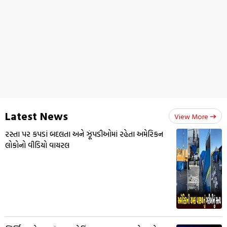
Latest News
View More
રસ્તા પર કપડાં બદલતા અને ઝૂંપડીઓમાં રહેતા અમેરિકન
લોકોનો વીડિયો વાયરલ