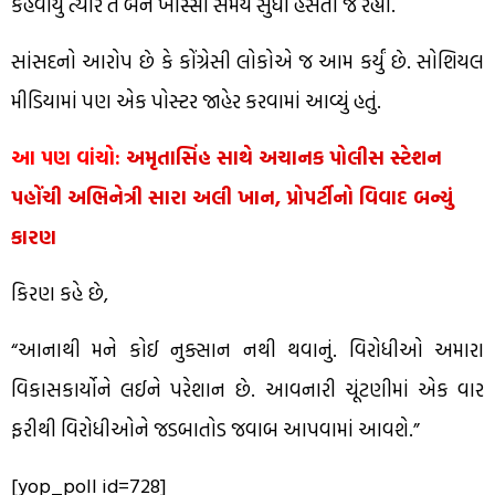
કહેવાયું ત્યારે તે બંને ખાસ્સા સમય સુધી હસતા જ રહ્યાં.
સાંસદનો આરોપ છે કે કોંગ્રેસી લોકોએ જ આમ કર્યું છે. સોશિયલ
મીડિયામાં પણ એક પોસ્ટર જાહેર કરવામાં આવ્યું હતું.
આ પણ વાંચો:
અમૃતાસિંહ સાથે અચાનક પોલીસ સ્ટેશન
પહોંચી અભિનેત્રી સારા અલી ખાન, પ્રોપર્ટીનો વિવાદ બન્યું
કારણ
કિરણ કહે છે,
“આનાથી મને કોઈ નુક્સાન નથી થવાનું. વિરોધીઓ અમારા
વિકાસકાર્યોને લઈને પરેશાન છે. આવનારી ચૂંટણીમાં એક વાર
ફરીથી વિરોધીઓને જડબાતોડ જવાબ આપવામાં આવશે.”
[yop_poll id=728]