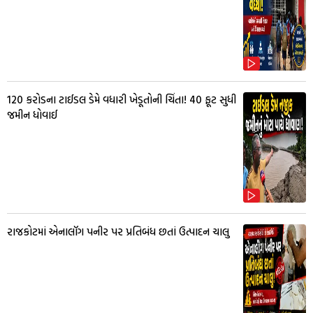
₹120 કરોડના ટાઈડલ ડેમે વધારી ખેડૂતોની ચિંતા! 40 ફૂટ સુધી
જમીન ધોવાઈ
રાજકોટમાં એનાલૉગ પનીર પર પ્રતિબંધ છતાં ઉત્પાદન ચાલુ