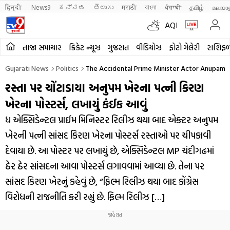
हिन्दी 
News9
ಕನ್ನಡ
తెలుగు
मराठी
বাংলা
ਪੰਜਾਬੀ
தமிழ்
മലയാ
AQI
તાજા સમાચાર
ક્રિકેટ ન્યૂઝ
ગુજરાત
વીડિયોઝ
ફોટો ગેલેરી
રાશિફ
Gujarati News
Politics
The Accidental Prime Minister Actor Anupam K
રસ્તા પર ચોંટાડાયા અનુપમ ખેરના પત્ની કિરણ
ખેરના પોસ્ટર્સ, લખાયું કંઈક આવું
ધ એક્સિડેન્ટલ પ્રાઈમ મિનિસ્ટર રિલીઝ થયા બાદ એક્ટર અનુપમ
ખેરની પત્ની સાંસદ કિરણ ખેરના પોસ્ટર્સ રસ્તાઓ પર ચીપકાવી
દેવાયા છે. આ પોસ્ટર પર લખાયું છે, એક્સિડેન્ટલ MP ચંદીગઢમાં
ઠેર ઠેર સાંસદના આવા પોસ્ટર્સ લગાવવામાં આવ્યા છે. તેના પર
સાંસદ કિરણ ખેરનું કહેવું છે, “ફિલ્મ રિલીઝ થયા બાદ કોંગ્રેસ
વિરોધની રાજનીતિ કરી રહ્યું છે. ફિલ્મ રિલીઝ […]