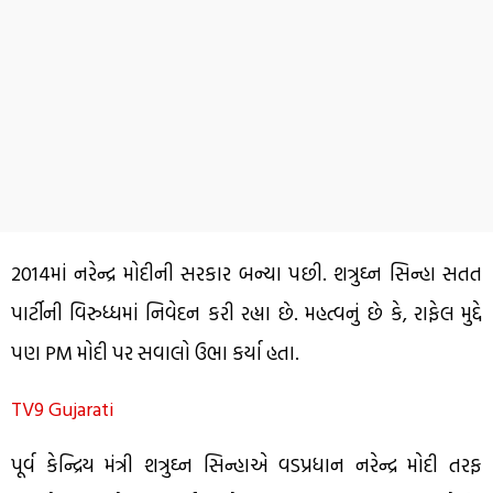
2014માં નરેન્દ્ર મોદીની સરકાર બન્યા પછી. શત્રુઘ્ન સિન્હા સતત
પાર્ટીની વિરુધ્ધમાં નિવેદન કરી રહ્યા છે. મહત્વનું છે કે, રાફેલ મુદ્દે
પણ PM મોદી પર સવાલો ઉભા કર્યા હતા.
TV9 Gujarati
પૂર્વ કેન્દ્રિય મંત્રી શત્રુઘ્ન સિન્હાએ વડપ્રધાન નરેન્દ્ર મોદી તરફ