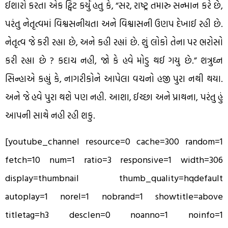
ઈશારો કરતા એક ટ્વિટ કર્યું હતુ કે, “સર, રાષ્ટ્ર તમારુ સન્માન કરે છે,
પરંતુ નેતૃત્વમાં વિશ્વસનીયતા અને વિશ્વાસની ઉણપ દેખાઈ રહી છે.
નેતૃત્વ જે કરી રહ્યા છે, અને કહી રહ્યાં છે. શું લોકો તેના પર ભરોસો
કરી રહ્યા છે ? કદાચ નહી, જો કે હવે મોડુ થઈ ગયુ છે.” શત્રુઘ્ન
સિન્હાએ કહ્યું કે, નાગરીકોને આપેલા વચનો હજી પુરા નથી થયા.
અને જે હવે પુરા થશે પણ નહી. આશા, ઈચ્છા અને પ્રાથના, પરંતુ હું
આપની સાથે નહી રહી શકુ.
[youtube_channel resource=0 cache=300 random=1
fetch=10 num=1 ratio=3 responsive=1 width=306
display=thumbnail thumb_quality=hqdefault
autoplay=1 norel=1 nobrand=1 showtitle=above
titletag=h3 desclen=0 noanno=1 noinfo=1