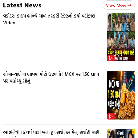
Latest News
View More
વડોદરા ક્રાઇમ બ્રાન્ચે બાળ તસ્કરી રેકેટનો કર્યો પર્દાફાશ !
Video
સોના-ચાંદીના ભાવમાં મોટો ઉછાળો ! MCX પર ₹1.50 લાખ
પર પહોચ્યું સોનું
અભિનેત્રી 16 વર્ષ પછી બની ટ્રાન્સજેન્ડર મેન, સર્જરી પછી