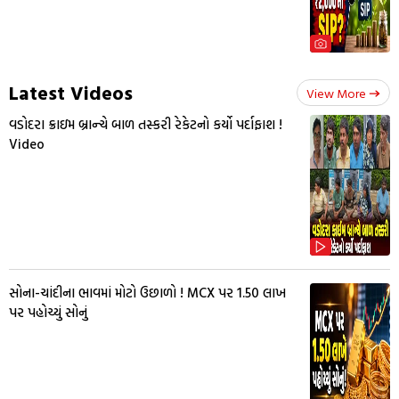
Latest Videos
View More
વડોદરા ક્રાઇમ બ્રાન્ચે બાળ તસ્કરી રેકેટનો કર્યો પર્દાફાશ !
Video
સોના-ચાંદીના ભાવમાં મોટો ઉછાળો ! MCX પર ₹1.50 લાખ
પર પહોચ્યું સોનું