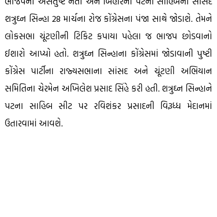
ભાજપના અસંતુષ્ટ નેતા અને બિહારની પટના સાહિબના સાસંદ
શત્રુઘ્ન સિન્હા 28 માર્ચના રોજ કોંગ્રેસના પંજા સાથે જોડાશે. તેમને
લોકસભા ચૂંટણીની ટિકિટ કપાયા પહેલા જ ભાજપ છોડવાનો
ઈશારો આપ્યો હતો. શત્રુઘ્ન સિન્હાના કોંગ્રેસમાં જોડાવાની પુષ્ટી
કોંગ્રેસ પાર્ટીના રાજ્યસભાના સાંસદ અને ચૂંટણી અભિયાન
સમિતિના ચેરમેન અખિલેશ પ્રસાદ સિંહે કરી હતી. શત્રુઘ્ન સિન્હાને
પટના સાહિબ સીટ પર રવિશંકર પ્રસાદની વિરૂધ્ધ મેદાનમાં
ઉતારવામાં આવશે.