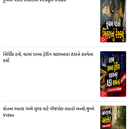
નિર્લિપ્ત રાયે, ઘરમાં ડબ્બા ટ્રેડિંગ ચલાવનારા ASIને સસ્પેન્ડ
કર્યો
મોતના આતંક વચ્ચે યુવક માટે વીજપોલ સહારો બન્યો,જુઓ
Video