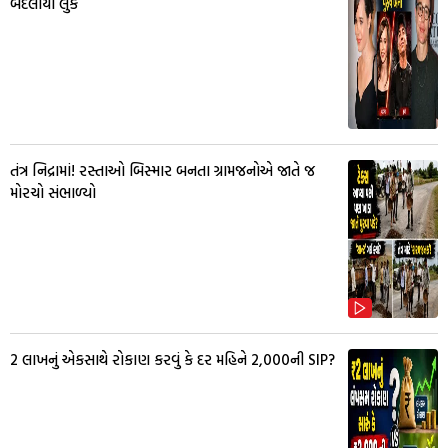
બદલાયો લુક
તંત્ર નિદ્રામાં! રસ્તાઓ બિસ્માર બનતા ગ્રામજનોએ જાતે જ
મોરચો સંભાળ્યો
₹2 લાખનું એકસાથે રોકાણ કરવું કે દર મહિને ₹2,000ની SIP?