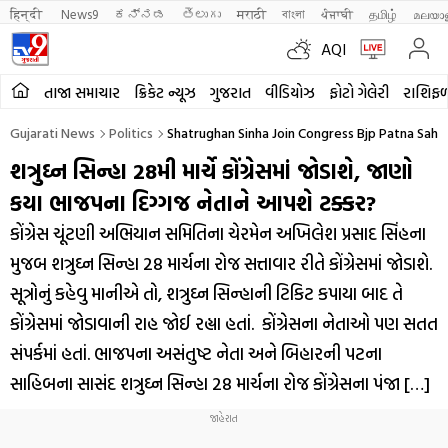
हिन्दी 
News9
ಕನ್ನಡ
తెలుగు
मराठी
বাংলা
ਪੰਜਾਬੀ
தமிழ்
മലയാ
AQI
તાજા સમાચાર
ક્રિકેટ ન્યૂઝ
ગુજરાત
વીડિયોઝ
ફોટો ગેલેરી
રાશિફ
Gujarati News
Politics
Shatrughan Sinha Join Congress Bjp Patna Sahi
શત્રુઘ્ન સિન્હા 28મી માર્ચે કોંગ્રેસમાં જોડાશે, જાણો
કયા ભાજપના દિગ્ગજ નેતાને આપશે ટક્કર?
કોંગ્રેસ ચૂંટણી અભિયાન સમિતિના ચેરમેન અખિલેશ પ્રસાદ સિંહના
મુજબ શત્રુઘ્ન સિન્હા 28 માર્ચના રોજ સત્તાવાર રીતે કોંગ્રેસમાં જોડાશે.
સૂત્રોનું કહેવુ માનીએ તો, શત્રુઘ્ન સિન્હાની ટિકિટ કપાયા બાદ તે
કોંગ્રેસમાં જોડાવાની રાહ જોઈ રહ્યા હતાં. કોંગ્રેસના નેતાઓ પણ સતત
સંપર્કમાં હતાં. ભાજપના અસંતુષ્ટ નેતા અને બિહારની પટના
સાહિબના સાસંદ શત્રુઘ્ન સિન્હા 28 માર્ચના રોજ કોંગ્રેસના પંજા […]