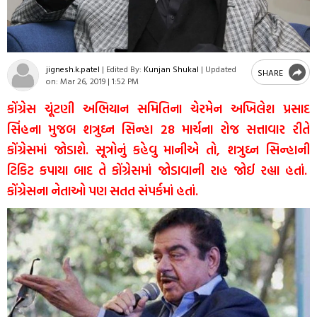
jignesh.k.patel
|
Edited By:
Kunjan Shukal
|
Updated
SHARE
on:
Mar 26, 2019 | 1:52 PM
કોંગ્રેસ ચૂંટણી અભિયાન સમિતિના ચેરમેન અખિલેશ પ્રસાદ
સિંહના મુજબ શત્રુઘ્ન સિન્હા 28 માર્ચના રોજ સત્તાવાર રીતે
કોંગ્રેસમાં જોડાશે. સૂત્રોનું કહેવુ માનીએ તો, શત્રુઘ્ન સિન્હાની
ટિકિટ કપાયા બાદ તે કોંગ્રેસમાં જોડાવાની રાહ જોઈ રહ્યા હતાં.
કોંગ્રેસના નેતાઓ પણ સતત સંપર્કમાં હતાં.