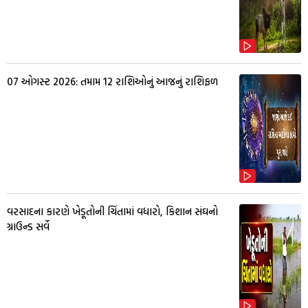
07 ઓગસ્ટ 2026: તમામ 12 રાશિઓનું આજનું રાશિફળ
વરસાદના કારણે ખેડૂતોની ચિંતામાં વધારો, કિશાન સંઘનો
ગ્રાઉન્ડ સર્વે