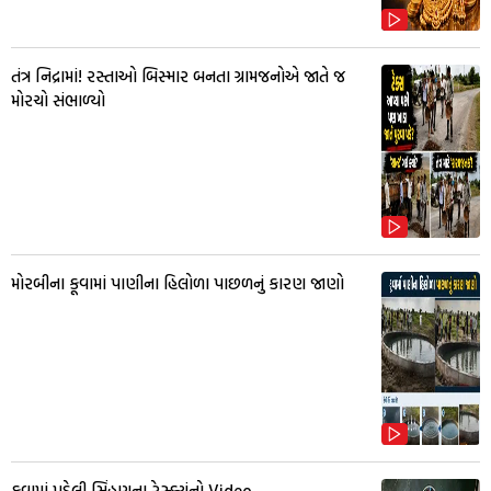
તંત્ર નિદ્રામાં! રસ્તાઓ બિસ્માર બનતા ગ્રામજનોએ જાતે જ
મોરચો સંભાળ્યો
મોરબીના કૂવામાં પાણીના હિલોળા પાછળનું કારણ જાણો
કૂવામાં પડેલી સિંહણના રેસ્ક્યુંનો Video