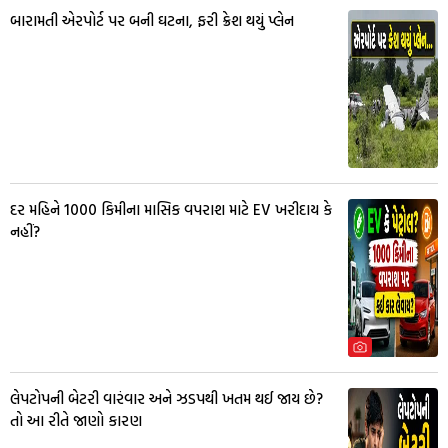
બારામતી એરપોર્ટ પર બની ઘટના, ફરી ક્રેશ થયું પ્લેન
દર મહિને 1000 કિમીના માસિક વપરાશ માટે EV ખરીદાય કે
નહીં?
લેપટોપની બેટરી વારંવાર અને ઝડપથી ખતમ થઈ જાય છે?
તો આ રીતે જાણો કારણ