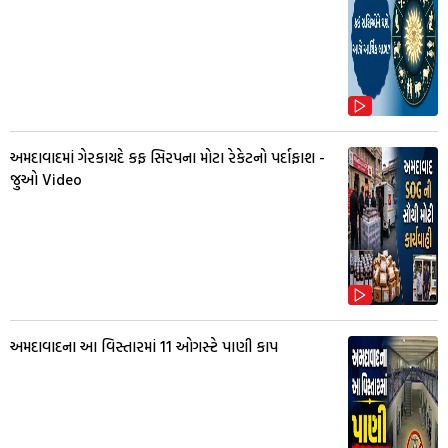
અમદાવાદમાં ગેરકાયદે કફ સિરપના મોટા રેકેટનો પર્દાફાશ -
જુઓ Video
અમદાવાદના આ વિસ્તારમાં 11 ઓગસ્ટે પાણી કાપ