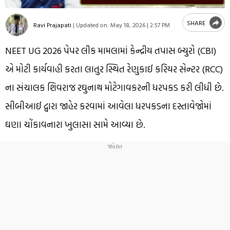
SHARE
Ravi Prajapati
|
Updated on:
May 18, 2026 | 2:57 PM
NEET UG 2026 પેપર લીક મામલામાં કેન્દ્રીય તપાસ બ્યુરો (CBI)
એ મોટી કાર્યવાહી કરતા લાતુર સ્થિત રેણુકાઈ કરિયર સેન્ટર (RCC)
ના સંચાલક શિવરાજ રઘુનાથ મોટેગાવકરની ધરપકડ કરી લીધી છે.
સીબીઆઈ દ્વારા જાહેર કરવામાં આવેલા ધરપકડના દસ્તાવેજોમાં
ઘણા ચોંકાવનારા ખુલાસા સામે આવ્યા છે.