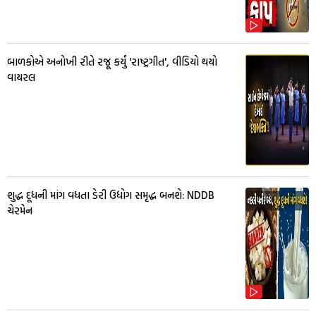
બાળકોએ અનોખી રીતે રજૂ કર્યું 'રાષ્ટ્રગીત', વીડિયો થયો
વાયરલ
શુદ્ધ દૂધની માંગ વધતા ડેરી ઉદ્યોગ સમૃદ્ધ બનશે: NDDB
ચેરમેન