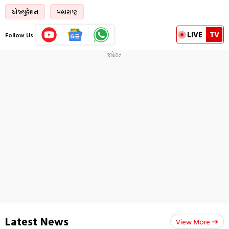
એજ્યુકેશન
મહારાષ્ટ્ર
LIVE
TV
Follow Us
Latest News
View More