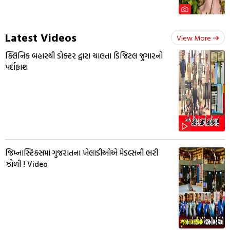
Latest Videos
View More
ક્લિનિક બહારથી ડોક્ટર દ્વારા ચાલતા ડિજિટલ જુગારનો
પર્દાફાશ
જિમ્નાસ્ટિક્સમાં ગુજરાતના ખેલાડીઓએ મેડલ્સની ભરી
ઝોળી ! Video