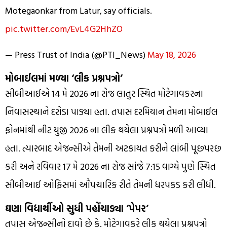
Motegaonkar from Latur, say officials.
pic.twitter.com/EvL4G2HhZO
— Press Trust of India (@PTI_News)
May 18, 2026
મોબાઈલમાં મળ્યા ‘લીક પ્રશ્નપત્રો’
સીબીઆઈએ 14 મે 2026 ના રોજ લાતુર સ્થિત મોટેગાવકરના
નિવાસસ્થાને દરોડા પાડ્યા હતા. તપાસ દરમિયાન તેમના મોબાઈલ
ફોનમાંથી નીટ યુજી 2026 ના લીક થયેલા પ્રશ્નપત્રો મળી આવ્યા
હતા. ત્યારબાદ એજન્સીએ તેમની અટકાયત કરીને લાંબી પૂછપરછ
કરી અને રવિવાર 17 મે 2026 ના રોજ સાંજે 7:15 વાગ્યે પુણે સ્થિત
સીબીઆઈ ઓફિસમાં ઔપચારિક રીતે તેમની ધરપકડ કરી લીધી.
ઘણા વિદ્યાર્થીઓ સુધી પહોંચાડ્યા ‘પેપર’
તપાસ એજન્સીનો દાવો છે કે, મોટેગાવકરે લીક થયેલા પ્રશ્નપત્રો