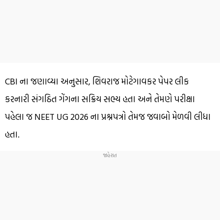
CBI ના જણાવ્યા અનુસાર, શિવરાજ મોટેગાવકર પેપર લીક
કરનારી સંગઠિત ગેંગના સક્રિય સભ્ય હતા અને તેમણે પરીક્ષા
પહેલા જ NEET UG 2026 ના પ્રશ્નપત્રો તેમજ જવાબો મેળવી લીધા
હતા.