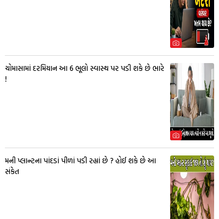
ચોમાસામાં દરમિયાન આ 6 ભૂલો સ્વાસ્થ પર પડી શકે છે ભારે
!
મની પ્લાન્ટના પાંદડાં પીળાં પડી રહ્યાં છે ? હોઈ શકે છે આ
સંકેત