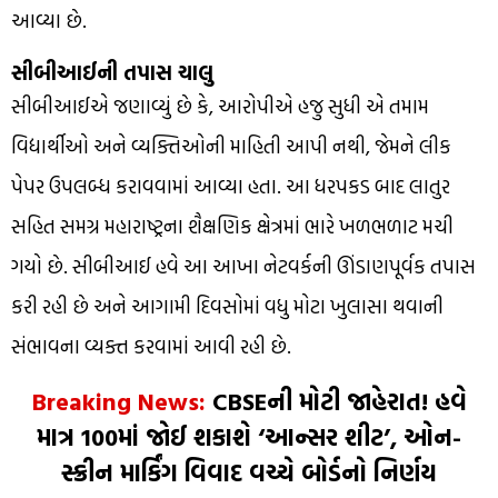
આવ્યા છે.
સીબીઆઈની તપાસ ચાલુ
સીબીઆઈએ જણાવ્યું છે કે, આરોપીએ હજુ સુધી એ તમામ
વિદ્યાર્થીઓ અને વ્યક્તિઓની માહિતી આપી નથી, જેમને લીક
પેપર ઉપલબ્ધ કરાવવામાં આવ્યા હતા. આ ધરપકડ બાદ લાતુર
સહિત સમગ્ર મહારાષ્ટ્રના શૈક્ષણિક ક્ષેત્રમાં ભારે ખળભળાટ મચી
ગયો છે. સીબીઆઈ હવે આ આખા નેટવર્કની ઊંડાણપૂર્વક તપાસ
કરી રહી છે અને આગામી દિવસોમાં વધુ મોટા ખુલાસા થવાની
સંભાવના વ્યક્ત કરવામાં આવી રહી છે.
Breaking News:
CBSEની મોટી જાહેરાત! હવે
માત્ર ₹100માં જોઈ શકાશે ‘આન્સર શીટ’, ઓન-
સ્ક્રીન માર્કિંગ વિવાદ વચ્ચે બોર્ડનો નિર્ણય