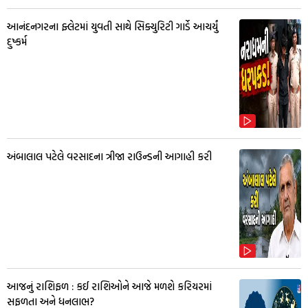
આનંદનગરના ફ્લેટમાં યુવતી સાથે સિક્યુરિટી ગાર્ડે આચર્યું
દુષ્કર્મ
અંબાલાલ પટેલે વરસાદના ત્રીજા રાઉન્ડની આગાહી કરી
આજનું રાશિફળ : કઈ રાશિઓને આજે મળશે કરિયરમાં
સફળતા અને ધનલાભ?