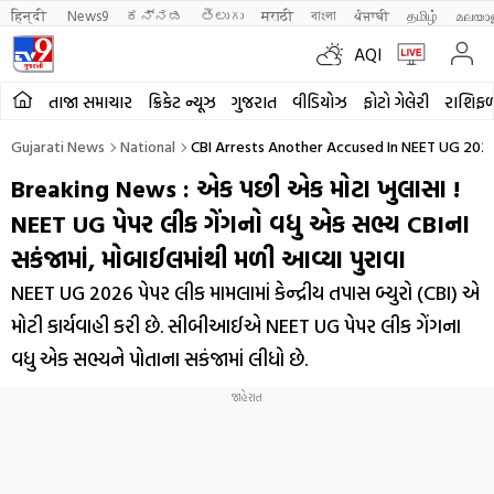
हिन्दी 
News9
ಕನ್ನಡ
తెలుగు
मराठी
বাংলা
ਪੰਜਾਬੀ
தமிழ்
മലയാ
AQI
તાજા સમાચાર
ક્રિકેટ ન્યૂઝ
ગુજરાત
વીડિયોઝ
ફોટો ગેલેરી
રાશિફ
Gujarati News
National
CBI Arrests Another Accused In NEET UG 2026
Breaking News : એક પછી એક મોટા ખુલાસા !
NEET UG પેપર લીક ગેંગનો વધુ એક સભ્ય CBIના
સકંજામાં, મોબાઈલમાંથી મળી આવ્યા પુરાવા
NEET UG 2026 પેપર લીક મામલામાં કેન્દ્રીય તપાસ બ્યુરો (CBI) એ
મોટી કાર્યવાહી કરી છે. સીબીઆઈએ NEET UG પેપર લીક ગેંગના
વધુ એક સભ્યને પોતાના સકંજામાં લીધો છે.