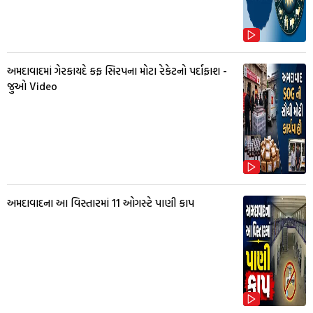
અમદાવાદમાં ગેરકાયદે કફ સિરપના મોટા રેકેટનો પર્દાફાશ -
જુઓ Video
અમદાવાદના આ વિસ્તારમાં 11 ઓગસ્ટે પાણી કાપ