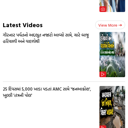
Latest Videos
View More
ગીરનાર પર્વતનો અદ્દભૂત નજારો આવ્યો સામે, ચારે બાજુ
હરિયાળી અને વાદળોથી
25 દિવસમાં 5,000 ખાડા પડતાં AMC સામે 'જનઆક્રોશ',
ખુલ્લી 'તંત્રની પોલ'