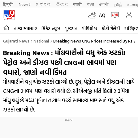
हिन्दी 
News9
ಕನ್ನಡ
తెలుగు
मराठी
বাংলা
ਪੰਜਾਬੀ
தமிழ்
മലയാ
AQI
તાજા સમાચાર
ક્રિકેટ ન્યૂઝ
ગુજરાત
વીડિયોઝ
ફોટો ગેલેરી
રાશિફ
Gujarati News
National
Breaking News CNG Prices Increased By Rs 2 
Breaking News : મોંઘવારીનો વધુ એક ઝટકો!
પેટ્રોલ અને ડીઝલ પછી CNGના ભાવમાં પણ
વધારો, જાણો નવી કિંમત
મોંઘવારીને વધુ એક ઝટકો લાગ્યો છે. દુધ, પેટ્રોલ અને ડીઝલની સાથે
CNGના ભાવમાં પણ વધારો થયો છે. સીએનજી પ્રતિ કિલો 2 રૂપિયા
મોંઘુ થયું છે.મધ્ય પૂર્વના તણાવ વચ્ચે સામાન્ય માણસને વધુ એક
ઝટકો લાગ્યો છે.