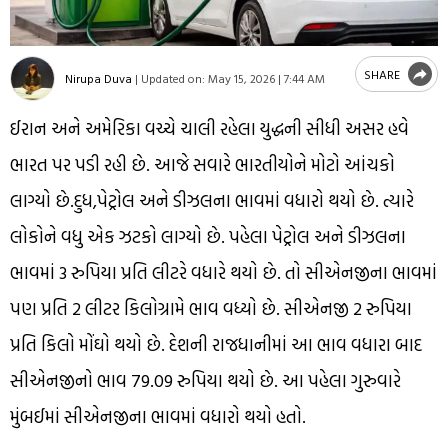
SHARE
Nirupa Duva
|
Updated on:
May 15, 2026 | 7:44 AM
ઈરાન અને અમેરિકા વચ્ચે ચાલી રહેલા યુદ્ધની સીધી અસર હવે
ભારત પર પડી રહી છે. આજે સવારે ભારતીયોને મોટો આંચકો
લાગ્યો છે.દુધ,પેટ્રોલ અને ડીઝલના ભાવમાં વધારો થયો છે. ત્યારે
લોકોને વધુ એક ઝટકો લાગ્યો છે. પહેલા પેટ્રોલ અને ડીઝલના
ભાવમાં 3 રુપિયા પ્રતિ લીટરે વધારે થયો છે. તો સીએનજીના ભાવમાં
પણ પ્રતિ 2 લીટર કિલોગ્રામે ભાવ વધ્યો છે. સીએનજી 2 રુપિયા
પ્રતિ કિલો મોંઘો થયો છે. દેશની રાજધાનીમાં આ ભાવ વધારા બાદ
સીએનજીનો ભાવ 79.09 રુપિયા થયો છે. આ પહેલા ગુરુવારે
મુંબઈમાં સીએનજીના ભાવમાં વધારો થયો હતો.