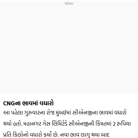
CNGના ભાવમાં વધારો
આ પહેલા ગુરુવારના રોજ મુંબઈમાં સીએનજીના ભાવમાં વધારો
થયો હતો. મહાનગર ગેસ લિમિટેડે સીએનજીની કિંમતમાં 2 રુપિયા
પ્રતિ કિલોનો વધારો કર્યો છે. નવા ભાવ લાગુ થયા બાદ