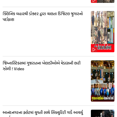
ક્લિનિક બહારથી ડોક્ટર દ્વારા ચાલતા ડિજિટલ જુગારનો
પર્દાફાશ
જિમ્નાસ્ટિક્સમાં ગુજરાતના ખેલાડીઓએ મેડલ્સની ભરી
ઝોળી ! Video
આનંદનગરના ફ્લેટમાં યુવતી સાથે સિક્યુરિટી ગાર્ડે આચર્યું