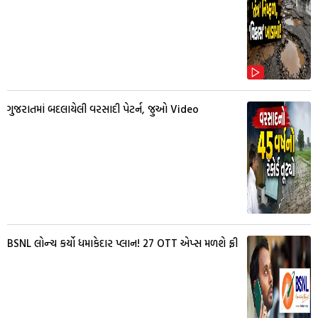
ગુજરાતમાં બદલાયેલી વરસાદી પેટર્ન, જુઓ Video
BSNL લોન્ચ કર્યો ધમાકેદાર પ્લાન! 27 OTT એપ્સ મળશે ફ્રી