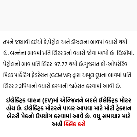
તમને જણાવી દઈએ કે,પેટ્રોલ અને ડીઝલના ભાવમાં વધારો થયો
છે. બન્નેના ભાવમાં પ્રતિ લિટર 3નો વધારો જોવા મળ્યો છે. દિલ્હીમાં,
પેટ્રોલનો ભાવ પ્રતિ લિટર 97.77 થયો છે.ગુજરાત કો-ઓપરેટિવ
મિલ્ક માર્કેટિંગ ફેડરેશન (GCMMF) દ્વારા અમૂલ દૂધના ભાવમાં પ્રતિ
લિટર 2 રૂપિયાનો વધારો કરવાની જાહેરાત કરવામાં આવી છે.
ઈલેક્ટ્રિક વાહન (EV)માં એન્જિનને બદલે ઈલેક્ટ્રિક મોટર
હોય છે. ઈલેક્ટ્રિક મોટરને પાવર આપવા માટે મોટી ટ્રેક્શન
બેટરી પેકનો ઉપયોગ કરવામાં આવે છે. વધુ સમાચાર માટે
અહી
ક્લિક કરો