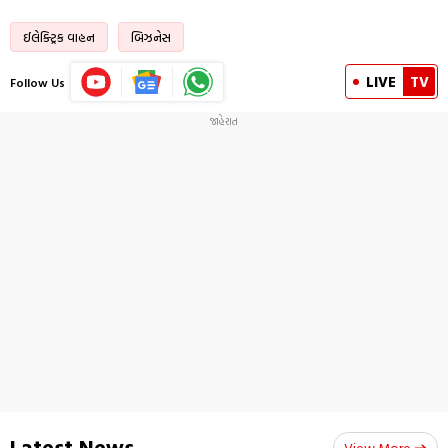
ઈલેક્ટ્રિક વાહન
બિઝનેસ
LIVE
TV
Follow Us
Latest News
View More