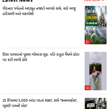
ગીરનાર પર્વતનો અદ્દભૂત નજારો આવ્યો સામે, ચારે બાજુ
હરિયાળી અને વાદળોથી
દિશા પરમારનો પૂલમાં ગ્લેમરસ લુક, પતિ રાહુલ વૈદ્યએ ફોટા
પર કરી આવી કોમે
25 દિવસમાં 5,000 ખાડા પડતાં AMC સામે 'જનઆક્રોશ',
ખુલ્લી 'તંત્રની પોલ'