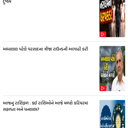
દુષ્કર્મ
અંબાલાલ પટેલે વરસાદના ત્રીજા રાઉન્ડની આગાહી કરી
આજનું રાશિફળ : કઈ રાશિઓને આજે મળશે કરિયરમાં
સફળતા અને ધનલાભ?