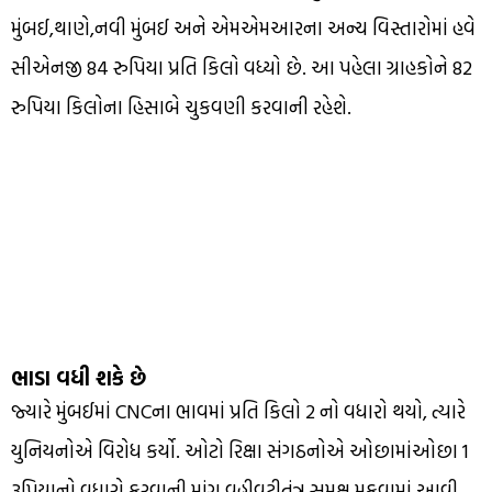
મુંબઈ,થાણે,નવી મુંબઈ અને એમએમઆરના અન્ય વિસ્તારોમાં હવે
સીએનજી 84 રુપિયા પ્રતિ કિલો વધ્યો છે. આ પહેલા ગ્રાહકોને 82
રુપિયા કિલોના હિસાબે ચુકવણી કરવાની રહેશે.
ભાડા વધી શકે છે
જ્યારે મુંબઈમાં CNCના ભાવમાં પ્રતિ કિલો 2 નો વધારો થયો, ત્યારે
યુનિયનોએ વિરોધ કર્યો. ઓટો રિક્ષા સંગઠનોએ ઓછામાંઓછા 1
રૂપિયાનો વધારો કરવાની માંગ વહીવટીતંત્ર સમક્ષ મૂકવામાં આવી