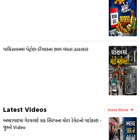
પાકિસ્તાનમાં પેટ્રોલ-ડીઝલના ભાવ વધતા હાહાકાર
Latest Videos
View More
અમદાવાદમાં ગેરકાયદે કફ સિરપના મોટા રેકેટનો પર્દાફાશ -
જુઓ Video