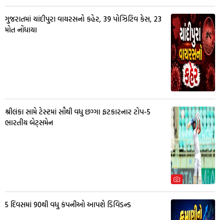
ગુજરાતમાં ચાંદીપુરા વાયરસનો કહેર, 39 પોઝિટિવ કેસ, 23
મોત નોંધાયા
શ્રીલંકા સામે ટેસ્ટમાં સૌથી વધુ છગ્ગા ફટકારનાર ટોપ-5
ભારતીય બેટ્સમેન
5 દિવસમાં 90થી વધુ કંપનીઓ આપશે ડિવિડન્ડ