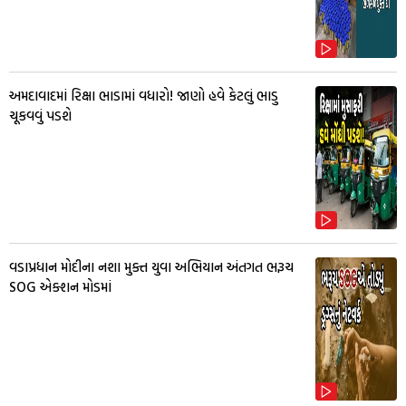
અમદાવાદમાં રિક્ષા ભાડામાં વધારો! જાણો હવે કેટલું ભાડુ
ચૂકવવું પડશે
વડાપ્રધાન મોદીના નશા મુક્ત યુવા અભિયાન અંતગત ભરૂચ
SOG એક્શન મોડમાં