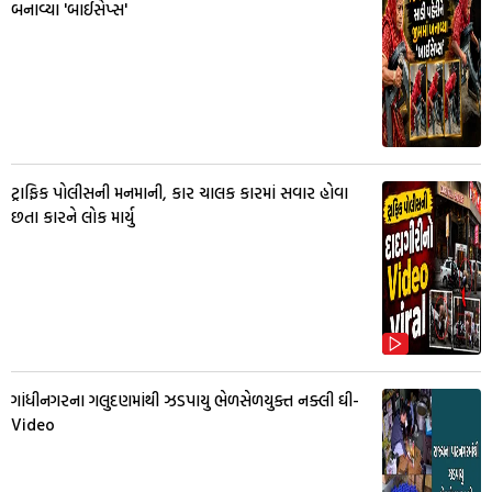
બનાવ્યા 'બાઈસેપ્સ'
ટ્રાફિક પોલીસની મનમાની, કાર ચાલક કારમાં સવાર હોવા
છતા કારને લોક માર્યુ
ગાંધીનગરના ગલુદણમાંથી ઝડપાયુ ભેળસેળયુક્ત નક્લી ઘી-
Video