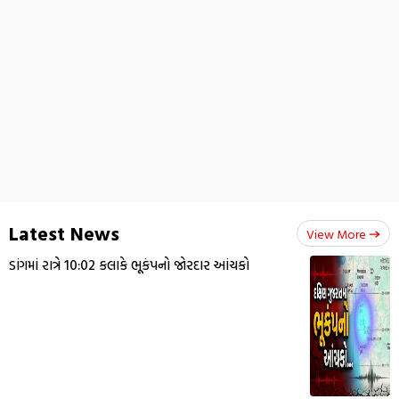
Latest News
View More
ડાંગમાં રાત્રે 10:02 કલાકે ભૂકંપનો જોરદાર આંચકો