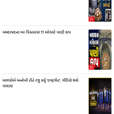
અમદાવાદના આ વિસ્તારમાં 11 ઓગસ્ટે પાણી કાપ
બાળકોએ અનોખી રીતે રજૂ કર્યું 'રાષ્ટ્રગીત', વીડિયો થયો
વાયરલ