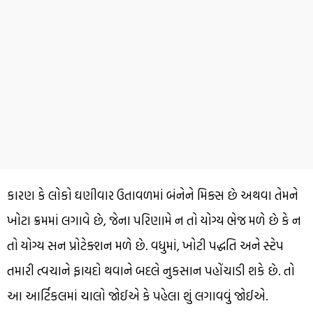
કારણ કે લોકો ઘણીવાર ઉતાવળમાં બંનેને મિક્સ છે અથવા તેમને
ખોટા ક્રમમાં લગાવે છે, જેના પરિણામે ન તો યોગ્ય ભેજ મળે છે કે ન
તો યોગ્ય સન પ્રોટેક્શન મળે છે. વધુમાં, ખોટી પદ્ધતિ અને સ્ટેપ
તમારી ત્વચાને ફાયદો થવાને બદલે નુકસાન પહોંચાડી શકે છે. તો
આ આર્ટિકલમાં ચાલો જોઈએ કે પહેલા શું લગાવવું જોઈએ.