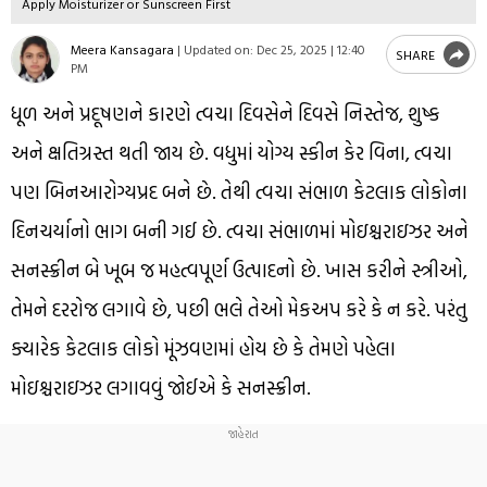
Apply Moisturizer or Sunscreen First
Meera Kansagara
|
Updated on:
Dec 25, 2025 | 12:40
SHARE
PM
ધૂળ અને પ્રદૂષણને કારણે ત્વચા દિવસેને દિવસે નિસ્તેજ, શુષ્ક
અને ક્ષતિગ્રસ્ત થતી જાય છે. વધુમાં યોગ્ય સ્કીન કેર વિના, ત્વચા
પણ બિનઆરોગ્યપ્રદ બને છે. તેથી ત્વચા સંભાળ કેટલાક લોકોના
દિનચર્યાનો ભાગ બની ગઈ છે. ત્વચા સંભાળમાં મોઇશ્ચરાઇઝર અને
સનસ્ક્રીન બે ખૂબ જ મહત્વપૂર્ણ ઉત્પાદનો છે. ખાસ કરીને સ્ત્રીઓ,
તેમને દરરોજ લગાવે છે, પછી ભલે તેઓ મેકઅપ કરે કે ન કરે. પરંતુ
ક્યારેક કેટલાક લોકો મૂંઝવણમાં હોય છે કે તેમણે પહેલા
મોઇશ્ચરાઇઝર લગાવવું જોઈએ કે સનસ્ક્રીન.