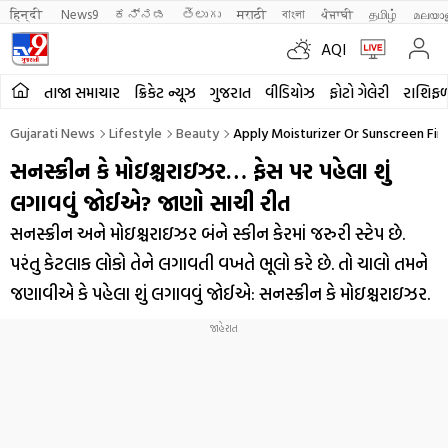
हिन्दी 
News9
ಕನ್ನಡ
తెలుగు
मराठी
বাংলা
ਪੰਜਾਬੀ
தமிழ்
മലയാ
AQI
તાજા સમાચાર
ક્રિકેટ ન્યૂઝ
ગુજરાત
વીડિયોઝ
ફોટો ગેલેરી
રાશિફ
Gujarati News
Lifestyle
Beauty
Apply Moisturizer Or Sunscreen Firs
સનસ્ક્રીન કે મોઇશ્ચરાઇઝર… ફેસ પર પહેલા શું
લગાવવું જોઈએ? જાણો સાચી રીત
સનસ્ક્રીન અને મોઇશ્ચરાઇઝર બંને સ્કીન કેરમાં જરુરી સ્ટેપ છે.
પરંતુ કેટલાક લોકો તેને લગાવતી વખતે ભૂલો કરે છે. તો ચાલો તમને
જણાવીએ કે પહેલા શું લગાવવું જોઈએ: સનસ્ક્રીન કે મોઇશ્ચરાઇઝર.