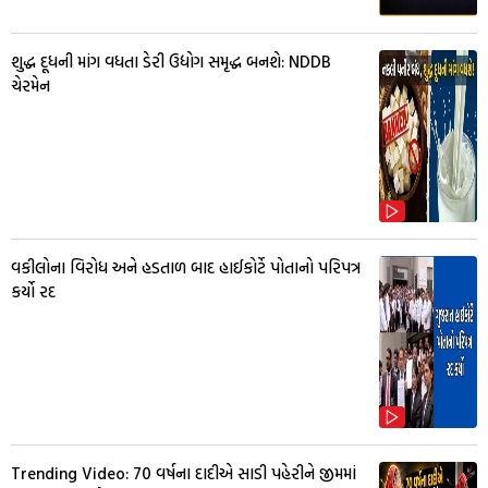
શુદ્ધ દૂધની માંગ વધતા ડેરી ઉદ્યોગ સમૃદ્ધ બનશે: NDDB
ચેરમેન
વકીલોના વિરોધ અને હડતાળ બાદ હાઈકોર્ટે પોતાનો પરિપત્ર
કર્યો રદ
Trending Video: 70 વર્ષના દાદીએ સાડી પહેરીને જીમમાં