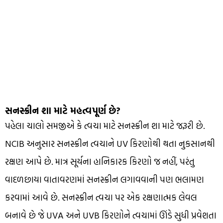
સનસ્ક્રીન શા માટે મહત્વપૂર્ણ છે?
પહેલા ચાલો સમજીએ કે ત્વચા માટે સનસ્ક્રીન શા માટે જરૂરી છે.
NCIB અનુસાર સનસ્ક્રીન ત્વચાને UV કિરણોથી થતા નુકસાનથી
રક્ષણ આપે છે. માત્ર સૂર્યના હાનિકારક કિરણો જ નહીં, પરંતુ
વાદળછાયા વાતાવરણમાં સનસ્ક્રીન લગાવવાની પણ ભલામણ
કરવામાં આવે છે. સનસ્ક્રીન ત્વચા પર એક રક્ષણાત્મક લેવલ
બનાવે છે જે UVA અને UVB કિરણોને ત્વચામાં ઊંડે સુધી પ્રવેશતા