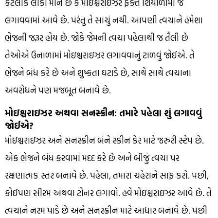
કેટલાક લોકો માને છે કે મોઇશ્ચરાઇઝર ફક્ત શિયાળામાં જ
લગાવવામાં આવે છે. પરંતુ તે સાચું નથી. આપણી ત્વચાને હંમેશા
ભેજની જરૂર હોય છે. જોકે જેમની ત્વચા પહેલાથી જ તૈલી છે
તેઓએ ઉનાળામાં મોઇશ્ચરાઇઝર લગાવવાનું ટાળવું જોઈએ. તે
ભેજને બંધ કરે છે અને શુષ્કતા ઘટાડે છે, સાથે સાથે ત્વચાના
અવરોધને પણ મજબૂત બનાવે છે.
મોઇશ્ચરાઇઝર અથવા સનસ્ક્રીન: તમારે પહેલા શું લગાવવું
જોઈએ?
મોઇશ્ચરાઇઝર અને સનસ્ક્રીન બંને સ્કીન કેર માટે જરુરી સ્ટેપ છે.
એક ભેજને બંધ કરવામાં મદદ કરે છે અને બીજું ત્વચા પર
રક્ષણાત્મક સ્તર બનાવે છે. પહેલા, તમારા ચહેરાને સાફ કરો. પછી,
કોઈપણ સીરમ અથવા ટોનર લગાવો. હવે મોઇશ્ચરાઇઝર આવે છે. તે
ત્વચાને નરમ પાડે છે અને સનસ્ક્રીન માટે આધાર બનાવે છે. પછી