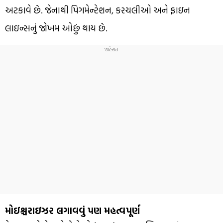
અટકાવે છે. જેનાથી પિગમેન્ટેશન, કરચલીઓ અને ફાઇન
લાઇન્સનું જોખમ ઓછું થાય છે.
મોઇશ્ચરાઇઝર લગાવવું પણ મહત્વપૂર્ણ