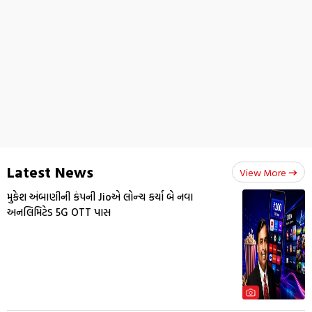
Latest News
View More
મુકેશ અંબાણીની કંપની Jioએ લોન્ચ કર્યા બે નવા
અનલિમિટેડ 5G OTT પાસ