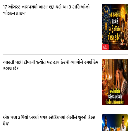
17 ઓગસ્ટ નાગપંચમી ખાસ! શરૂ થશે આ 3 રાશિઓનો
'ગોલ્ડન ટાઇમ'
આરતી પછી દીવાની જ્યોત પર હાથ ફેરવી આંખોને સ્પર્શ કેમ
કરાય છે?
એક પણ રૂપિયો ખર્ચ્યા વગર સ્ટેડિયમમાં બેસીને જુઓ 'ટેસ્ટ
મેચ'