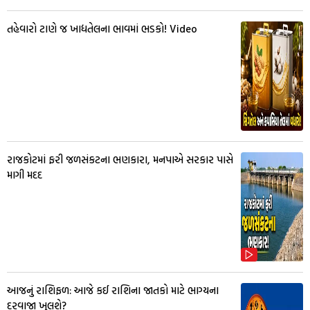
તહેવારો ટાણે જ ખાદ્યતેલના ભાવમાં ભડકો! Video
રાજકોટમાં ફરી જળસંકટના ભણકારા, મનપાએ સરકાર પાસે
માગી મદદ
આજનું રાશિફળ: આજે કઈ રાશિના જાતકો માટે ભાગ્યના
દરવાજા ખુલશે?