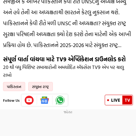
સમજીએ કે આખરે પાકિસ્તાન કેવી રીતે UNSCનું અધ્યક્ષ બન્યુ
અને હવે તેની આ અધ્યક્ષતાથી ભારતને કેટલુ નુકસાન થશે.
પાકિસ્તાનને કેવી રીતે મળી UNSC ની અધ્યક્ષતા? સંયુક્ત રાષ્ટ્ર
સુરક્ષા પરિષદની અધ્યક્ષતા ક્યો દેશ કરશે તેના માટેની એક આખી
પ્રક્રિયા હોય છે. પાકિસ્તાનને 2025-2026 માટે સંયુક્ત રાષ્ટ્ર...
સંપૂર્ણ વાર્તા વાંચવા માટે TV9 એપ્લિકેશન ડાઉનલોડ કરો
20 થી વધુ વિશિષ્ટ સમાચારોની અમર્યાદિત ઍક્સેસ
TV9 એપ પર ચાલુ
રાખો
પાકિસ્તાન
સંયુક્ત રાષ્ટ્ર
LIVE
TV
Follow Us