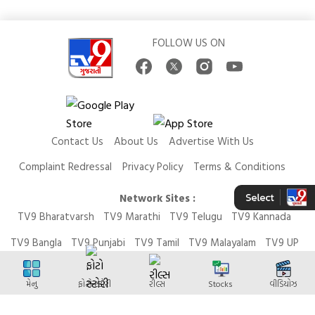
FOLLOW US ON
Contact Us
About Us
Advertise With Us
Complaint Redressal
Privacy Policy
Terms & Conditions
Network Sites :
TV9 Bharatvarsh
TV9 Marathi
TV9 Telugu
TV9 Kannada
TV9 Bangla
TV9 Punjabi
TV9 Tamil
TV9 Malayalam
TV9 UP
News9 LIVE
Money9 LIVE
મેનુ
ફોટો સ્ટોરી
રીલ્સ
Stocks
વીડિયોઝ
Copyright © 2026 TV9 Gujarati. All Rights Reserved.