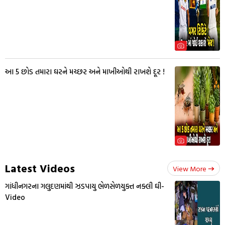
આ 5 છોડ તમારા ઘરને મચ્છર અને માખીઓથી રાખશે દૂર !
Latest Videos
View More
ગાંધીનગરના ગલુદણમાંથી ઝડપાયુ ભેળસેળયુક્ત નક્લી ઘી-
Video