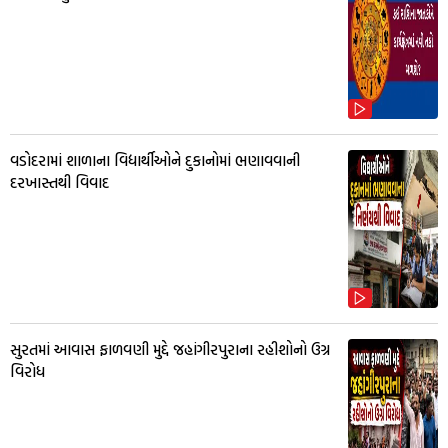
વડોદરામાં શાળાના વિદ્યાર્થીઓને દુકાનોમાં ભણાવવાની
દરખાસ્તથી વિવાદ
સુરતમાં આવાસ ફાળવણી મુદ્દે જહાંગીરપુરાના રહીશોનો ઉગ્ર
વિરોધ