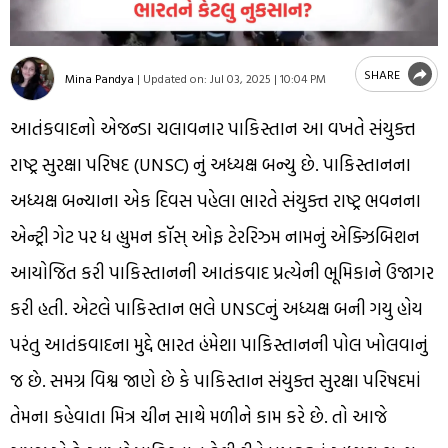
SHARE
Mina Pandya
|
Updated on:
Jul 03, 2025 | 10:04 PM
આતંકવાદનો એજન્ડા ચલાવનાર પાકિસ્તાન આ વખતે સંયુક્ત
રાષ્ટ્ર સુરક્ષા પરિષદ (UNSC) નું અધ્યક્ષ બન્યુ છે. પાકિસ્તાનના
અધ્યક્ષ બન્યાના એક દિવસ પહેલા ભારતે સંયુક્ત રાષ્ટ્ર ભવનના
એન્ટ્રી ગેટ પર ધ હ્યુમન કૉસ્ ઓફ ટેરરિઝ્મ નામનું એક્ઝિબિશન
આયોજિત કરી પાકિસ્તાનની આતંકવાદ પ્રત્યેની ભૂમિકાને ઉજાગર
કરી હતી. એટલે પાકિસ્તાન ભલે UNSCનું અધ્યક્ષ બની ગયુ હોય
પરંતુ આતંકવાદના મુદ્દે ભારત હંમેશા પાકિસ્તાનની પોલ ખોલવાનું
જ છે. સમગ્ર વિશ્વ જાણે છે કે પાકિસ્તાન સંયુક્ત સુરક્ષા પરિષદમાં
તેમના કહેવાતા મિત્ર ચીન સાથે મળીને કામ કરે છે. તો આજે