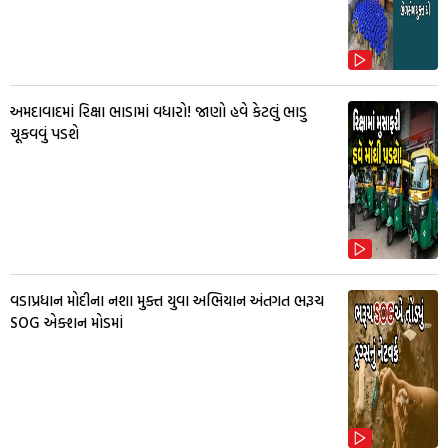
અમદાવાદમાં રિક્ષા ભાડામાં વધારો! જાણો હવે કેટલું ભાડુ
ચૂકવવું પડશે
વડાપ્રધાન મોદીના નશા મુક્ત યુવા અભિયાન અંતગત ભરૂચ
SOG એક્શન મોડમાં