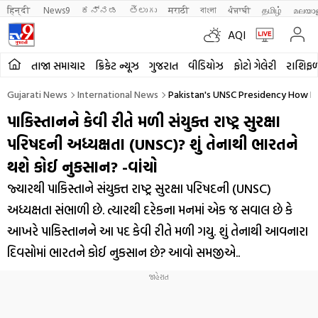
हिन्दी 
News9
ಕನ್ನಡ
తెలుగు
मराठी
বাংলা
ਪੰਜਾਬੀ
தமிழ்
മലയാ
AQI
તાજા સમાચાર
ક્રિકેટ ન્યૂઝ
ગુજરાત
વીડિયોઝ
ફોટો ગેલેરી
રાશિફ
Gujarati News
International News
Pakistan's UNSC Presidency How Di
પાકિસ્તાનને કેવી રીતે મળી સંયુક્ત રાષ્ટ્ર સુરક્ષા
પરિષદની અધ્યક્ષતા (UNSC)? શું તેનાથી ભારતને
થશે કોઈ નુકસાન? -વાંચો
જ્યારથી પાકિસ્તાને સંયુક્ત રાષ્ટ્ર સુરક્ષા પરિષદની (UNSC)
અધ્યક્ષતા સંભાળી છે. ત્યારથી દરેકના મનમાં એક જ સવાલ છે કે
આખરે પાકિસ્તાનને આ પદ કેવી રીતે મળી ગયુ. શું તેનાથી આવનારા
દિવસોમાં ભારતને કોઈ નુકસાન છે? આવો સમજીએ..