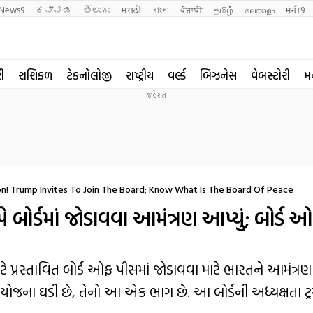
News9
ಕನ್ನಡ
తెలుగు
मराठी
বাংলা
ਪੰਜਾਬੀ
தமிழ்
മലയാളം
मनी9
રી
રાશિફળ
ટેકનોલોજી
રાષ્ટ્રીય
વર્લ્ડ
બિઝનેસ
વેબસ્ટોરી
મ
ion! Trump Invites To Join The Board; Know What Is The Board Of Peace
્પે બોર્ડમાં જોડાવવા આમંત્રણ આપ્યું; બોર્ડ 
માટે પ્રસ્તાવિત બોર્ડ ઓફ પીસમાં જોડાવવા માટે ભારતને આમંત્રણ 
 યોજના ઘડી છે, તેનો આ એક ભાગ છે. આ બોર્ડની અધ્યક્ષતા ટ્ર