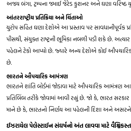
અજય બંગા, ટ્રમ્પના જમાઈ જેરેડ કુશનર અને ઘણા વરિષ
આંતરરાષ્ટ્રીય પ્રતિક્રિયા અને ચિંતાઓ
યુરોપ સહિત ઘણા દેશોએ આ પ્રસ્તાવ પર સાવધાનીપૂર્વક પ્ર
પીસથી, સંયુક્ત રાષ્ટ્રની ભૂમિકા નબળી પડી શકે છે. અત્ય
પહેલને ટેકો આપ્યો છે. જ્યારે અન્ય દેશોએ કોઈ ઔપચારિક નિવ
છે.
ભારતને ઔપચારિક આમંત્રણ
ભારતને શાંતિ બોર્ડમાં જોડાવા માટે ઔપચારિક આમંત્રણ આપવ
પ્રતિબિંબ તરીકે જોવામાં આવી રહ્યું છે. જો કે, ભારત સરકાર
માને છે કે, ભારતનો નિર્ણય આ પહેલની દિશા અને અસરને નોં
ઈઝરાયેલ પેલેસ્ટાઈન સંઘર્ષનો અંત લાવવા માટે વૈશ્વિકસ્તર