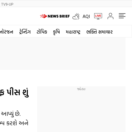
TV9-UP
AQI
નોરંજન
ટ્રેન્ડિંગ
ટોપિક
કૃષિ
મહારાષ્ટ્ર
ભક્તિ સમાચાર
ઓફ પીસ શું
આપ્યું છે.
મ્પ કરશે અને