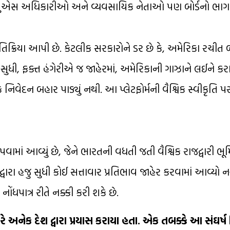
્ઠ યુએસ અધિકારીઓ અને વ્યવસાયિક નેતાઓ પણ બોર્ડનો ભાગ
તિક્રિયા આપી છે. કેટલીક સરકારોને ડર છે કે, અમેરિકા રચીત 
ાર સુધી, ફક્ત હંગેરીએ જ જાહેરમાં, અમેરિકાની ગાઝાને લઈને 
ેદન બહાર પાડ્યું નથી. આ પ્લેટફોર્મની વૈશ્વિક સ્વીકૃતિ પર પ
ામાં આવ્યું છે, જેને ભારતની વધતી જતી વૈશ્વિક રાજદ્વારી ભૂ
 દ્વારા હજુ સુધી કોઈ સત્તાવાર પ્રતિભાવ જાહેર કરવામાં આવ્યો 
ધપાત્ર રીતે નક્કી કરી શકે છે.
ે અનેક દેશ દ્વારા પ્રયાસ કરાયા હતા. એક તબક્કે આ સંઘર્ષ વિશ