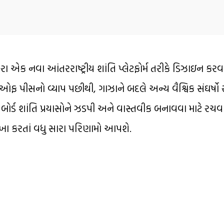
રા એક નવા આંતરરાષ્ટ્રીય શાંતિ પ્લેટફોર્મ તરીકે ડિઝાઇન કરવામ
ર્ડ ઓફ પીસનો વ્યાપ પછીથી, ગાઝાને બદલે અન્ય વૈશ્વિક સંઘર્ષો
ર્ડ શાંતિ પ્રયાસોને ઝડપી અને વાસ્તવીક બનાવવા માટે રચવામા
માળખા કરતાં વધુ સારા પરિણામો આપશે.