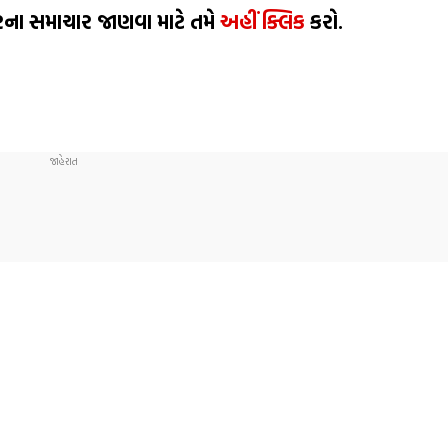
તરના સમાચાર જાણવા માટે તમે
અહીં ક્લિક
કરો.