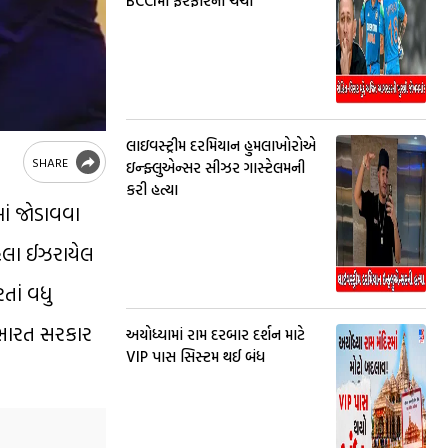
BCCIમાં ફેરફારની ચર્ચા
લાઇવસ્ટ્રીમ દરમિયાન હુમલાખોરોએ
SHARE
ઇન્ફ્લુએન્સર સીઝર ગાસ્ટેલમની
કરી હત્યા
માં જોડાવવા
હેલા ઈઝરાયેલ
તાં વધુ
 ભારત સરકાર
અયોધ્યામાં રામ દરબાર દર્શન માટે
VIP પાસ સિસ્ટમ થઈ બંધ