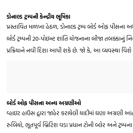
ડોનાલ્ડ ટ્રમ્પની કેન્દ્રીય ભૂમિકા
પ્રસ્તાવિત માળખા હેઠળ, ડોનાલ્ડ ટ્રમ્પ બોર્ડ ઓફ પીસના અ
બોર્ડ ટ્રમ્પની 20-પોઇન્ટ શાંતિ યોજનાના બીજા તબક્કાનું નિ
પ્રક્રિયાને નવી દિશા આપી શકે છે. જો કે, આ વ્યવસ્થા વિશે 
બોર્ડ ઓફ પીસના અન્ય અગ્રણીઓ
વ્હાઇટ હાઉસ દ્વારા જાહેર કરાયેલી યાદીમાં ઘણા અગ્રણી આંત
રુબિયો, ભૂતપૂર્વ બ્રિટિશ વડા પ્રધાન ટોની બ્લેર અને ટ્રમ્