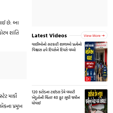
ગવાઈ છે. આ
ફોરમ શાંતિ
Latest Videos
View More
વાલીઓનો સરકારી શાળાઓ પ્રત્યેનો
વિશ્વાસ હવે દિવસેને દિવસે વધ્યો
₹120 કરોડના ટાઈડલ ડેમે વધારી
ેટ માર્કો
ખેડૂતોની ચિંતા! 40 ફૂટ સુધી જમીન
ધોવાઈ
ેંકના પ્રમુખ