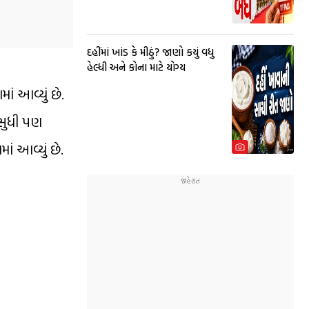
દહીંમાં ખાંડ કે મીઠું? જાણો કયું વધુ
હેલ્ધી અને કોના માટે યોગ્ય
ાં આવ્યું છે.
 સુધી પણ
ં આવ્યું છે.