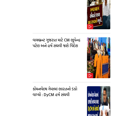
વાયબ્રન્ટ ગુજરાત માટે CM ભૂપેન્દ્ર
પટેલ અને હર્ષ સંઘવી જશે વિદેશ
કોમનવેલ્થ ગેમ્સમાં ભારતનો ડંકો
વાગ્યો : DyCM હર્ષ સંઘવી