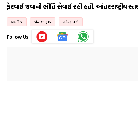
ફેરવાઈ જવાની ભીતિ સેવાઈ રહી હતી. આંતરરાષ્ટ્રીય સ્
અમેરિકા
ડોનાલ્ડ ટ્રમ્પ
નરેન્દ્ર મોદી
Follow Us