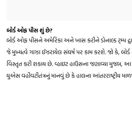
બોર્ડ ઓફ પીસ શું છે?
બોર્ડ ઓફ પીસને અમેરિકા અને ખાસ કરીને ડોનાલ્ડ ટ્મ્પ દ્વા
જે મુખ્યત્વે ગાઝા ઈઝરાયેલ સંઘર્ષ પર કામ કરશે. જો કે, બો
વિસ્તૃત કરી શકાય છે. વ્હાઇટ હાઉસના જણાવ્યા મુજબ, આ બો
યુએસ વહીવટીતંત્રનું માનવું છે કે હાલના આંતરરાષ્ટ્રીય 