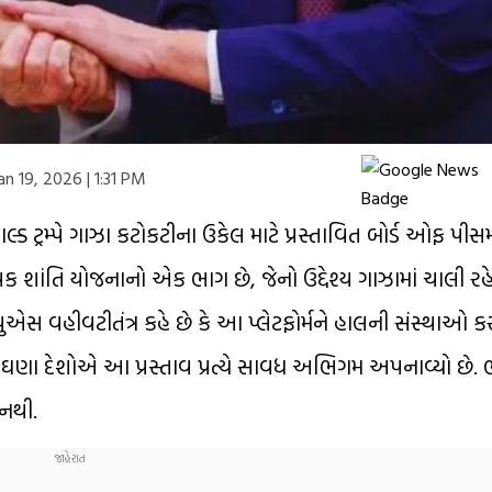
an 19, 2026 | 1:31 PM
ાલ્ડ ટ્રમ્પે ગાઝા કટોકટીના ઉકેલ માટે પ્રસ્તાવિત બોર્ડ ઓફ પીસ
પક શાંતિ યોજનાનો એક ભાગ છે, જેનો ઉદ્દેશ્ય ગાઝામાં ચાલી ર
 યુએસ વહીવટીતંત્ર કહે છે કે આ પ્લેટફોર્મને હાલની સંસ્થાઓ કર
 ઘણા દેશોએ આ પ્રસ્તાવ પ્રત્યે સાવધ અભિગમ અપનાવ્યો છે.
 નથી.