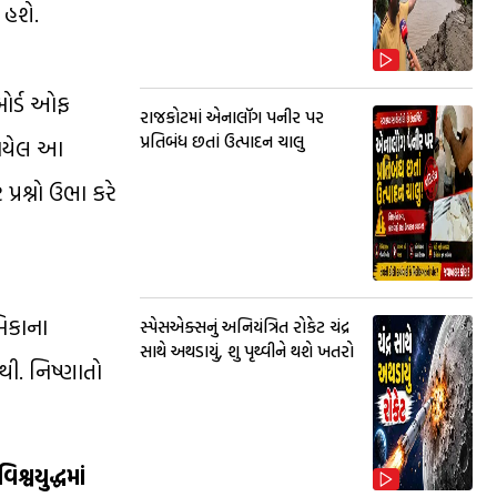
 હશે.
બોર્ડ ઓફ
રાજકોટમાં એનાલૉગ પનીર પર
પ્રતિબંધ છતાં ઉત્પાદન ચાલુ
કરાયેલ આ
્રશ્નો ઉભા કરે
મિકાના
સ્પેસએક્સનું અનિયંત્રિત રોકેટ ચંદ્ર
સાથે અથડાયું, શુ પૃથ્વીને થશે ખતરો
નથી. નિષ્ણાતો
્વયુદ્ધમાં