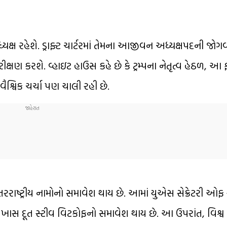
ધ્યક્ષ રહેશે. ડ્રાફ્ટ ચાર્ટરમાં તેમના આજીવન અધ્યક્ષપદની જો
રીક્ષણ કરશે. વ્હાઇટ હાઉસ કહે છે કે ટ્રમ્પના નેતૃત્વ હેઠળ, આ 
વૈશ્વિક ચર્ચા પણ ચાલી રહી છે.
રરાષ્ટ્રીય નામોનો સમાવેશ થાય છે. આમાં યુએસ સેક્રેટરી ઓફ સ્ટ
પના ખાસ દૂત સ્ટીવ વિટકોફનો સમાવેશ થાય છે. આ ઉપરાંત, વિશ્વ બ