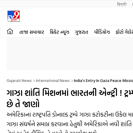
हिन्दी 
તાજા સમાચાર
ક્રિકેટ ન્યૂઝ
ગુજરાત
વીડિયોઝ
ફોટો ગેલે
Gujarati News
International News
India's Entry In Gaza Peace Miss
ગાઝા શાંતિ મિશનમાં ભારતની એન્ટ્રી ! ટ્રમ
છે તે જાણો
અમેરિકાના રાષ્ટ્રપતિ ડોનાલ્ડ ટ્રમ્પે ગાઝા કટોકટીના ઉકેલ 
ગાઝા સંઘર્ષને સમાપ્ત કરવાના હેતુથી અમેરિકાએ નવી શાંતિ