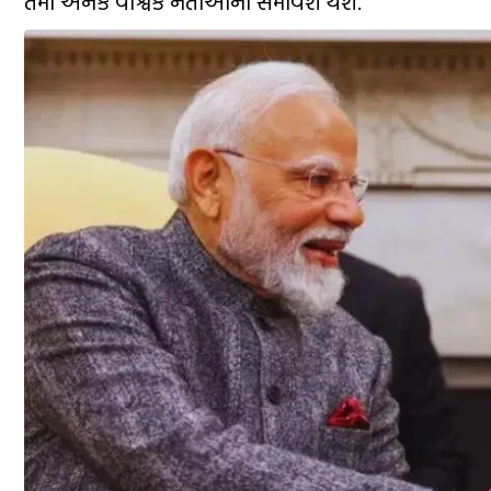
તેમાં અનેક વૈશ્વિક નેતાઓનો સમાવેશ થશે.