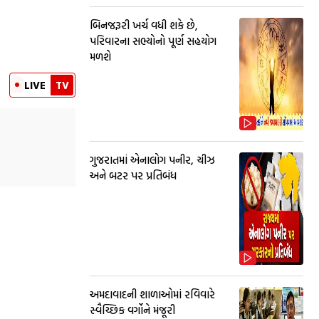
બિનજરૂરી ખર્ચ વધી શકે છે,
પરિવારના સભ્યોનો પૂર્ણ સહયોગ
મળશે
LIVE
TV
ગુજરાતમાં એનાલોગ પનીર, ચીઝ
અને બટર પર પ્રતિબંધ
અમદાવાદની શાળાઓમાં રવિવારે
સ્વૈચ્છિક વર્ગોને મંજૂરી