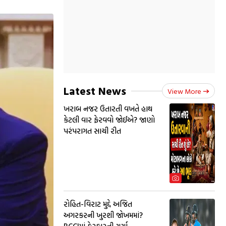
Latest News
View More
ખરાબ નજર ઉતારતી વખતે હાથ
કેટલી વાર ફેરવવો જોઈએ? જાણો
પરંપરાગત સાચી રીત
રોહિત-વિરાટ મુદ્દે અજિત
અગરકરની ખુરશી જોખમમાં?