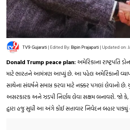
TV9 Gujarati
|
Edited By:
Bipin Prajapati
|
Updated on:
J
Donald Trump peace plan:
અમેરિકાના રાષ્ટ્રપતિ ડોન
માટે ભારતને આમંત્રણ આપ્યું છે. આ પહેલ અમેરિકાની વ્યા
સાથેના સંઘર્ષને સમાપ્ત કરવા માટે નક્કર પગલાં લેવાનો છે.
અસરકારક અને ઝડપી નિર્ણય લેવા સક્ષમ બનાવશે. જો કે,
દ્વારા હજુ સુધી આ અંગે કોઈ સત્તાવાર નિવેદન બહાર પાડ્યું