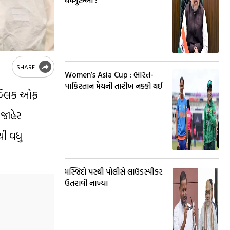
ધર્મગુરુઓ !
SHARE
Women’s Asia Cup : ભારત-
પાકિસ્તાન મેચની તારીખ નક્કી થઈ
િપબ્લિક ઓફ
 જાહેર
થી વધુ
મસ્જિદો પરથી પોલીસે લાઉડસ્પીકર
ઉતરાવી નાખ્યા