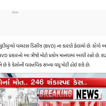
ીબુગ્યો વાયરસ ડિસીઝ (BVD) ના કારણે ફેલાયો છે. કોંગો અને
 પ્રકારનો આ ત્રીજો મોટો પ્રકોપ માનવામાં આવી રહ્યો છે.
ે છે કે કેસોની વાસ્તવિક સંખ્યા વધુ મોટી હોઈ શકે છે.