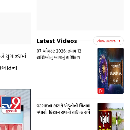
Latest Videos
View More
07 ઓગસ્ટ 2026: તમામ 12
 યુગાન્ડામાં
રાશિઓનું આજનું રાશિફળ
 શરૂઆતના
વરસાદના કારણે ખેડૂતોની ચિંતામાં
વધારો, કિશાન સંઘનો ગ્રાઉન્ડ સર્વે