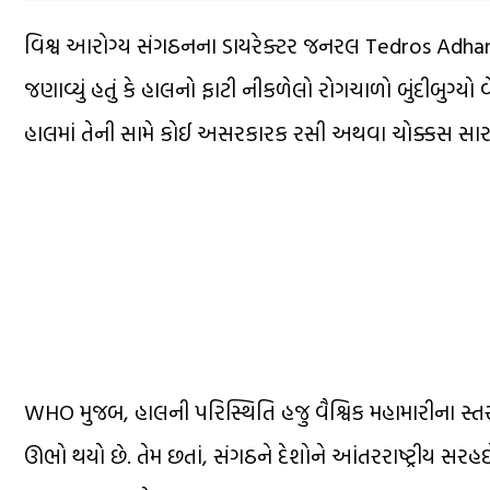
વિશ્વ આરોગ્ય સંગઠનના ડાયરેક્ટર જનરલ Tedros Adha
જણાવ્યું હતું કે હાલનો ફાટી નીકળેલો રોગચાળો બુંદીબુગ્ય
હાલમાં તેની સામે કોઈ અસરકારક રસી અથવા ચોક્કસ સા
WHO મુજબ, હાલની પરિસ્થિતિ હજુ વૈશ્વિક મહામારીના સ્તર
ઊભો થયો છે. તેમ છતાં, સંગઠને દેશોને આંતરરાષ્ટ્રી