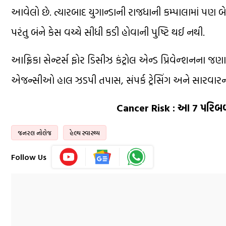
આવેલો છે. ત્યારબાદ યુગાન્ડાની રાજધાની કમ્પાલામાં પણ બે
પરંતુ બંને કેસ વચ્ચે સીધી કડી હોવાની પુષ્ટિ થઈ નથી.
આફ્રિકા સેન્ટર્સ ફોર ડિસીઝ કંટ્રોલ એન્ડ પ્રિવેન્શનના જણ
એજન્સીઓ હાલ ઝડપી તપાસ, સંપર્ક ટ્રેસિંગ અને સારવારની
Cancer Risk : આ 7 પરિબળો
જનરલ નોલેજ
હેલ્થ સ્વાસ્થ્ય
Follow Us