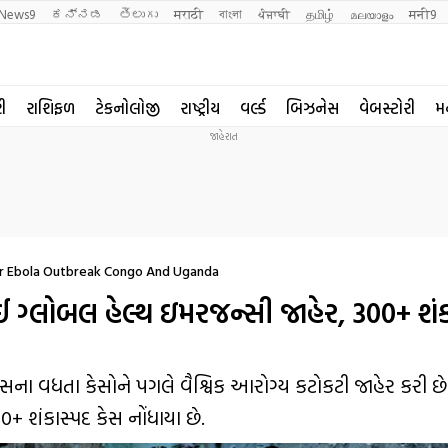
News9
ಕನ್ನಡ
తెలుగు
मराठी
বাংলা
ਪੰਜਾਬੀ
தமிழ்
മലയാളം
मनी9
રી
રાશિફળ
ટેકનોલોજી
રાષ્ટ્રીય
વર્લ્ડ
બિઝનેસ
વેબસ્ટોરી
મ
r Ebola Outbreak Congo And Uganda
્લોબલ હેલ્થ ઇમરજન્સી જાહેર, 300+ શંક
ા વધતા કેસોને પગલે વૈશ્વિક આરોગ્ય કટોકટી જાહેર કરી છે.
300+ શંકાસ્પદ કેસ નોંધાયા છે.