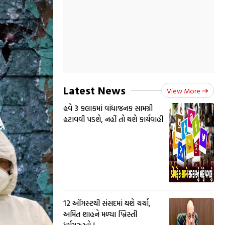
Latest News
View More
હવે 3 કલાકમાં વાંધાજનક સામગ્રી
હટાવવી પડશે, નહીં તો થશે કાર્યવાહી
12 ઑગસ્ટથી સંસદમાં થશે ચર્ચા,
અમિત શાહને મળ્યા ખ્રિસ્તી