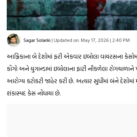
Sagar Solanki
|
Updated on:
May 17, 2026 | 2:40 PM
આફ્રિકાના બે દેશોમાં ફરી એકવાર ઇબોલા વાયરસના કેસોમાં 
કોંગો અને યુગાન્ડામાં ઇબોલાના ફાટી નીકળેલા રોગચાળાને
આરોગ્ય કટોકટી જાહેર કરી છે. અત્યાર સુધીમાં બંને દેશોમાં
શંકાસ્પદ કેસ નોંધાયા છે.