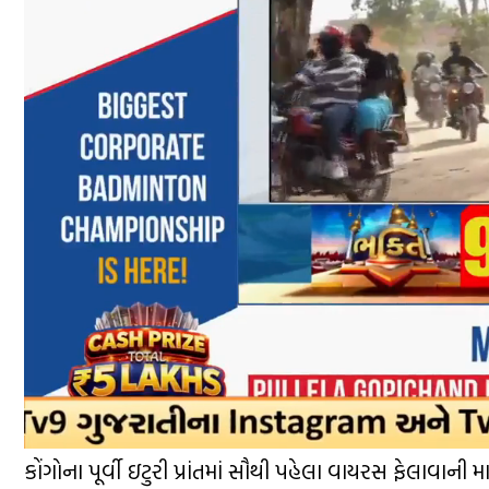
કોંગોના પૂર્વી ઇટુરી પ્રાંતમાં સૌથી પહેલા વાયરસ ફેલાવા