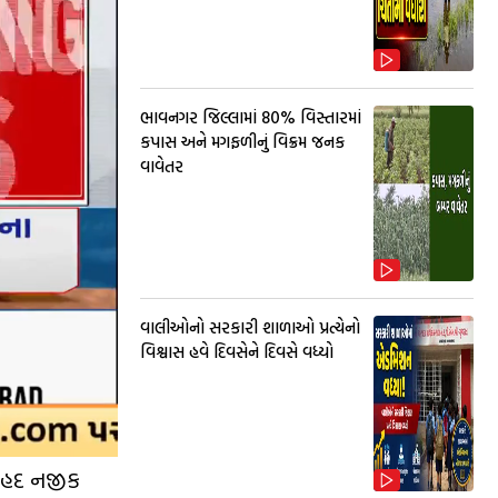
ભાવનગર જિલ્લામાં 80% વિસ્તારમાં
કપાસ અને મગફળીનું વિક્રમ જનક
વાવેતર
વાલીઓનો સરકારી શાળાઓ પ્રત્યેનો
વિશ્વાસ હવે દિવસેને દિવસે વધ્યો
 સરહદ નજીક