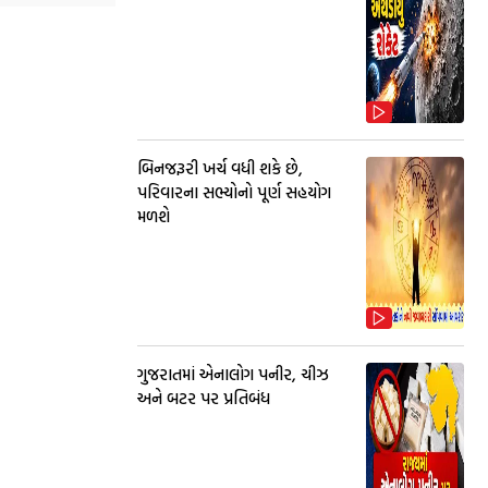
બિનજરૂરી ખર્ચ વધી શકે છે,
પરિવારના સભ્યોનો પૂર્ણ સહયોગ
મળશે
ગુજરાતમાં એનાલોગ પનીર, ચીઝ
અને બટર પર પ્રતિબંધ