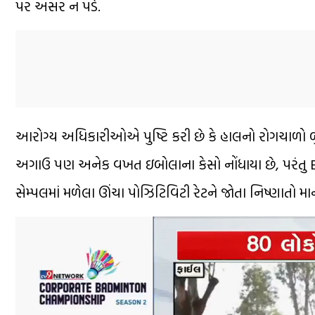
પર અસર ન પડે.
આરોગ્ય અધિકારીઓએ પુષ્ટિ કરી છે કે હાલનો રોગચાળો બુંદ
અગાઉ પણ અનેક વખત ઇબોલાના કેસો નોંધાયા છે, પરંતુ BVD
સેમ્પલમાં મળેલા ઊંચા પોઝિટિવિટી રેટને જોતા નિષ્ણાતો માન