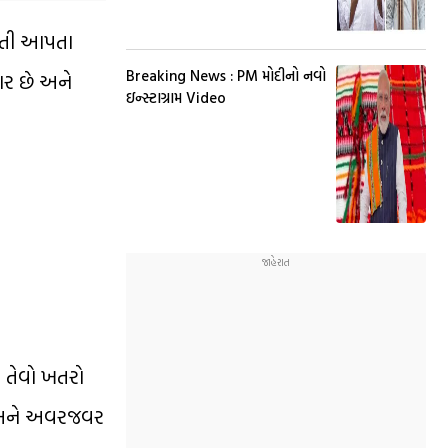
હિતી આપતા
Breaking News : PM મોદીનો નવો
કાર છે અને
ઇન્સ્ટાગ્રામ Video
ે તેવો ખતરો
ટ અને અવરજવર