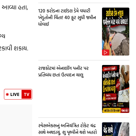
ી આવ્યા હતા,
₹120 કરોડના ટાઈડલ ડેમે વધારી
ખેડૂતોની ચિંતા! 40 ફૂટ સુધી જમીન
ધોવાઈ
ગ્ય
અટકાવી શકાય.
રાજકોટમાં એનાલૉગ પનીર પર
પ્રતિબંધ છતાં ઉત્પાદન ચાલુ
LIVE
TV
સ્પેસએક્સનું અનિયંત્રિત રોકેટ ચંદ્ર
સાથે અથડાયું, શુ પૃથ્વીને થશે ખતરો