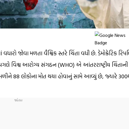
વધારો જોવા મળતા વૈશ્વિક સ્તરે ચિંતા વધી છે. ડેમોક્રેટિક ર
 પગલે વિશ્વ આરોગ્ય સંગઠન (WHO) એ આંતરરાષ્ટ્રીય ચિંતાની
 મળીને 88 લોકોના મોત થયા હોવાનું સામે આવ્યું છે, જ્યારે 300