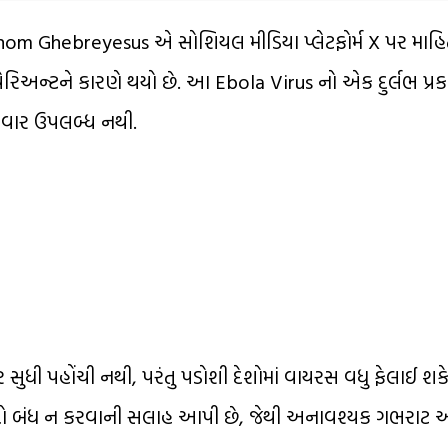
nom Ghebreyesus એ સોશિયલ મીડિયા પ્લેટફોર્મ X પર મા
ો વેરિઅન્ટને કારણે થયો છે. આ Ebola Virus નો એક દુર્લભ પ્ર
રવાર ઉપલબ્ધ નથી.
 સુધી પહોંચી નથી, પરંતુ પડોશી દેશોમાં વાયરસ વધુ ફેલાઈ શક
ય સરહદો બંધ ન કરવાની સલાહ આપી છે, જેથી અનાવશ્યક ગભરા