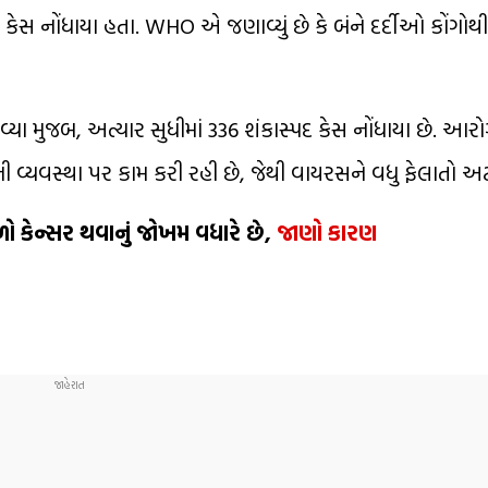
 કેસ નોંધાયા હતા. WHO એ જણાવ્યું છે કે બંને દર્દીઓ કોંગોથ
ાવ્યા મુજબ, અત્યાર સુધીમાં 336 શંકાસ્પદ કેસ નોંધાયા છે. આરો
 વ્યવસ્થા પર કામ કરી રહી છે, જેથી વાયરસને વધુ ફેલાતો 
 કેન્સર થવાનું જોખમ વધારે છે,
જાણો કારણ