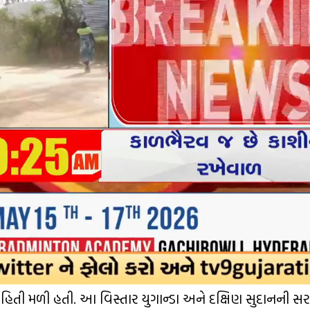
ની માહિતી મળી હતી. આ વિસ્તાર યુગાન્ડા અને દક્ષિણ સુદાનની