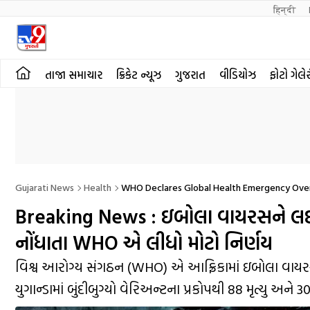
हिन्दी 
તાજા સમાચાર
ક્રિકેટ ન્યૂઝ
ગુજરાત
વીડિયોઝ
ફોટો ગેલે
Gujarati News
Health
WHO Declares Global Health Emergency Ove
Breaking News : ઇબોલા વાયરસને લઈ ગ
નોંધાતા WHO એ લીધો મોટો નિર્ણય
વિશ્વ આરોગ્ય સંગઠન (WHO) એ આફ્રિકામાં ઇબોલા વાયરસન
યુગાન્ડામાં બુંદીબુગ્યો વેરિઅન્ટના પ્રકોપથી 88 મૃત્યુ અને 