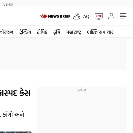
TV9-UP
AQI
નોરંજન
ટ્રેન્ડિંગ
ટોપિક
કૃષિ
મહારાષ્ટ્ર
ભક્તિ સમાચાર
ાસ્પદ કેસ
 કોંગો અને