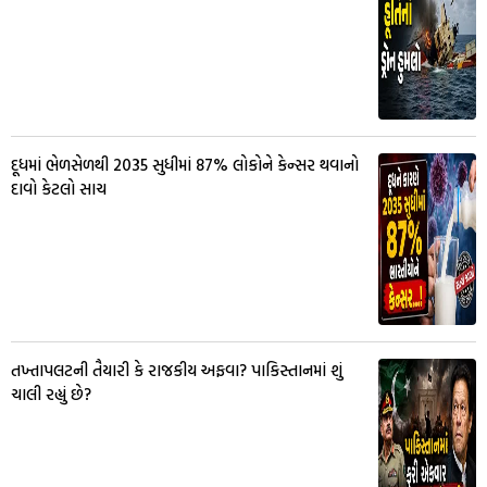
દૂધમાં ભેળસેળથી 2035 સુધીમાં 87% લોકોને કેન્સર થવાનો
દાવો કેટલો સાચ
તખ્તાપલટની તૈયારી કે રાજકીય અફવા? પાકિસ્તાનમાં શું
ચાલી રહ્યું છે?