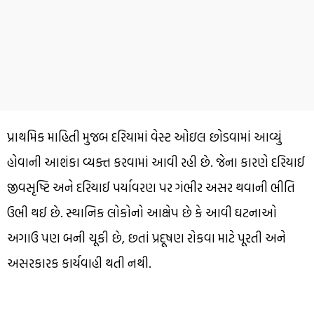
પ્રાથમિક માહિતી મુજબ દરિયામાં વેસ્ટ ઓઇલ છોડવામાં આવ્યું
હોવાની આશંકા વ્યક્ત કરવામાં આવી રહી છે. જેના કારણે દરિયાઈ
જીવસૃષ્ટિ અને દરિયાઈ પર્યાવરણ પર ગંભીર અસર થવાની ભીતિ
ઉભી થઈ છે. સ્થાનિક લોકોનો આક્ષેપ છે કે આવી ઘટનાઓ
અગાઉ પણ બની ચૂકી છે, છતાં પ્રદૂષણ રોકવા માટે પૂરતી અને
અસરકારક કાર્યવાહી થતી નથી.