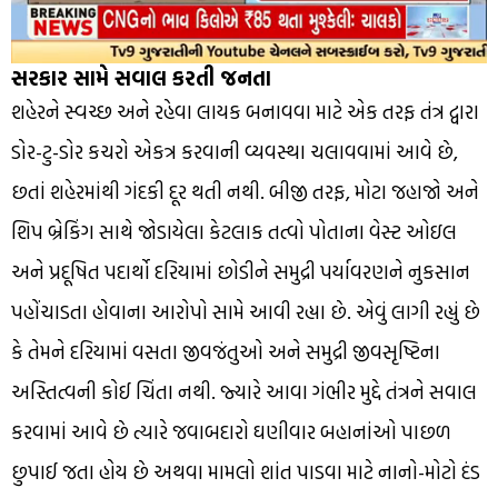
સરકાર સામે સવાલ કરતી જનતા
શહેરને સ્વચ્છ અને રહેવા લાયક બનાવવા માટે એક તરફ તંત્ર દ્વારા
ડોર-ટુ-ડોર કચરો એકત્ર કરવાની વ્યવસ્થા ચલાવવામાં આવે છે,
છતાં શહેરમાંથી ગંદકી દૂર થતી નથી. બીજી તરફ, મોટા જહાજો અને
શિપ બ્રેકિંગ સાથે જોડાયેલા કેટલાક તત્વો પોતાના વેસ્ટ ઓઇલ
અને પ્રદૂષિત પદાર્થો દરિયામાં છોડીને સમુદ્રી પર્યાવરણને નુકસાન
પહોંચાડતા હોવાના આરોપો સામે આવી રહ્યા છે. એવું લાગી રહ્યું છે
કે તેમને દરિયામાં વસતા જીવજંતુઓ અને સમુદ્રી જીવસૃષ્ટિના
અસ્તિત્વની કોઈ ચિંતા નથી. જ્યારે આવા ગંભીર મુદ્દે તંત્રને સવાલ
કરવામાં આવે છે ત્યારે જવાબદારો ઘણીવાર બહાનાંઓ પાછળ
છુપાઈ જતા હોય છે અથવા મામલો શાંત પાડવા માટે નાનો-મોટો દંડ