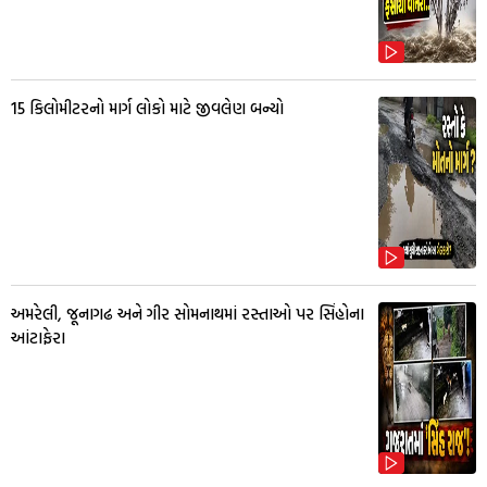
15 કિલોમીટરનો માર્ગ લોકો માટે જીવલેણ બન્યો
અમરેલી, જૂનાગઢ અને ગીર સોમનાથમાં રસ્તાઓ પર સિંહોના
આંટાફેરા