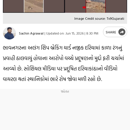
Image Credit source: Tv9Gujarati
SHARE
Sachin Agrawal
|
Updated on:
Jun 15, 2026 | 8:30 PM
ભાવનગરના અલંગ શિપ બ્રેકિંગ યાર્ડ નજીક દરિયામાં કાળા રંગનું
પ્રવાહી ઠાલવાયું હોવાના આરોપો વચ્ચે પ્રદૂષણનો મુદ્દો ફરી ચર્ચામાં
આવ્યો છે. સોશિયલ મીડિયા પર પ્રદૂષિત દરિયાકાંઠાનો વીડિયો
વાયરલ થતાં સ્થાનિકોમાં ભારે રોષ જોવા મળી રહ્યો છે.