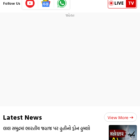
LIVE
TV
Follow Us
Latest News
View More
લાલ સમુદ્રમાં ભારતીય જહાજ પર હુતીનો ડ્રોન હુમલો