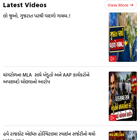
Latest Videos
View More
લો જુઓ, ગુજરાત પરથી વાદળો ગાયબ..!
માંગરોળના MLA સામે ખેડૂતો અને AAP કાર્યકરોને
અપશબ્દો બોલવાનો આરોપ
હવે રાજકોટ એઈમ્સ હોસ્પિટલમાં સ્પાઈન સર્જરીનો થયો