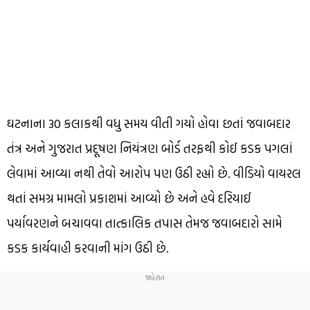
ઘટનાના 30 કલાકથી વધુ સમય વીતી ગયો હોવા છતાં જવાબદાર
તંત્ર અને ગુજરાત પ્રદૂષણ નિયંત્રણ બોર્ડ તરફથી કોઈ કડક પગલાં
લેવામાં આવ્યા નથી તેવો આરોપ પણ ઉઠી રહ્યો છે. વીડિયો વાયરલ
થતાં સમગ્ર મામલો પ્રકાશમાં આવ્યો છે અને હવે દરિયાઈ
પર્યાવરણને બચાવવા તાત્કાલિક તપાસ તેમજ જવાબદારો સામે
કડક કાર્યવાહી કરવાની માંગ ઉઠી છે.