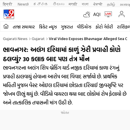
हिन्दी 
News9
ಕನ್ನಡ
తెలుగు
मराठी
বাংলা
ਪੰਜਾਬੀ
தமிழ்
മലയാ
AQI
તાજા સમાચાર
ક્રિકેટ ન્યૂઝ
ગુજરાત
વીડિયોઝ
ફોટો ગેલેરી
રાશિફ
Gujarati News
Gujarat
Viral Video Exposes Bhavnagar Alleged Sea Coa
ભાવનગર: અલંગ દરિયામાં કાળું ઝેરી પ્રવાહી કોણે
ઠલવ્યું? 30 કલાક બાદ પણ તંત્ર મૌન
ભાવનગરના અલંગ શિપ બ્રેકિંગ યાર્ડ નજીક દરિયામાં કાળા રંગનું
પ્રવાહી ઠાલવાયું હોવાના આરોપ બાદ વિવાદ સર્જાયો છે. પ્રાથમિક
માહિતી મુજબ વેસ્ટ ઓઇલ દરિયામાં છોડાતા દરિયાઈ જીવસૃષ્ટિ પર
જોખમ ઊભું થયું છે. વીડિયો વાયરલ થયા બાદ લોકોમાં રોષ ફેલાયો છે
અને તાત્કાલિક તપાસની માંગ ઉઠી છે.