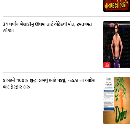
34 વર્ષીય ખેલાડીનું ઊંઘમાં હાર્ટ એટેકથી મોત, રમતગમત
શોકમાં
ડાબરને '100% શુદ્ધ' લખવું ભારે પડ્યું, FSSAI ના આદેશ
બાદ ફેરફાર શરુ