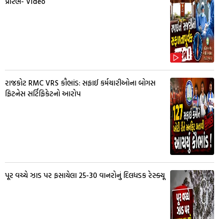
પ્રારંભ- Video
રાજકોટ RMC VRS કૌભાંડ: સફાઈ કર્મચારીઓના બોગસ
ફિટનેસ સર્ટિફિકેટનો આરોપ
પૂર વચ્ચે ઝાડ પર ફસાયેલા 25-30 વાનરોનું દિલધડક રેસ્ક્યૂ