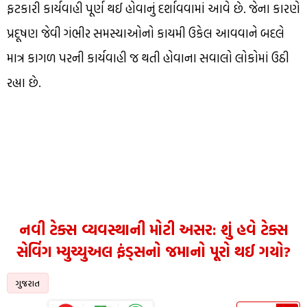
ફટકારી કાર્યવાહી પૂર્ણ થઈ હોવાનું દર્શાવવામાં આવે છે. જેના કારણે
પ્રદૂષણ જેવી ગંભીર સમસ્યાઓનો કાયમી ઉકેલ આવવાને બદલે
માત્ર કાગળ પરની કાર્યવાહી જ થતી હોવાના સવાલો લોકોમાં ઉઠી
રહ્યા છે.
નવી ટેક્સ વ્યવસ્થાની મોટી અસર: શું હવે ટેક્સ
સેવિંગ મ્યુચ્યુઅલ ફંડ્સનો જમાનો પૂરો થઈ ગયો?
ગુજરાત