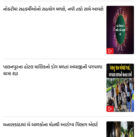
નોકરીમાં સહકર્મીઓનો સહયોગ મળશે, નવી તકો સામે આવશે
પાલનપુરના હોટલ માલિકનો ડોગ મળતાં અંબાજીની પગપાળા
યાત્રા શરૂ
બનાસકાંઠામાં બે બાળકોના મોતથી આરોગ્ય વિભાગ એલર્ટ