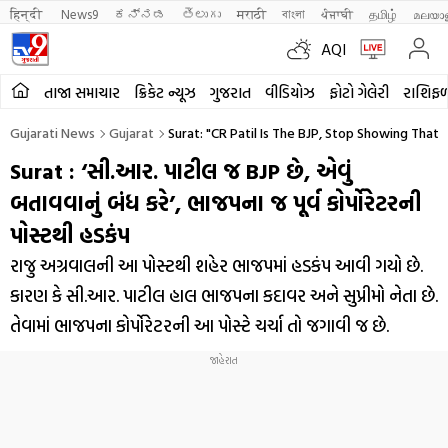
हिन्दी 
News9
ಕನ್ನಡ
తెలుగు
मराठी
বাংলা
ਪੰਜਾਬੀ
தமிழ்
മലയാ
AQI
તાજા સમાચાર
ક્રિકેટ ન્યૂઝ
ગુજરાત
વીડિયોઝ
ફોટો ગેલેરી
રાશિફ
Gujarati News
Gujarat
Surat: "CR Patil Is The BJP, Stop Showing That
Surat : ‘સી.આર. પાટીલ જ BJP છે, એવું
બતાવવાનું બંધ કરે’, ભાજપના જ પૂર્વ કોર્પોરેટરની
પોસ્ટથી હડકંપ
રાજુ અગ્રવાલની આ પોસ્ટથી શહેર ભાજપમાં હડકંપ આવી ગયો છે.
કારણ કે સી.આર. પાટીલ હાલ ભાજપના કદાવર અને સુપ્રીમો નેતા છે.
તેવામાં ભાજપના કોર્પોરેટરની આ પોસ્ટે ચર્ચા તો જગાવી જ છે.