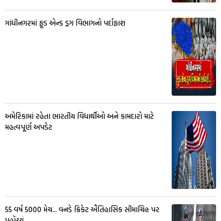
ગાંધીનગરમાં ફૂડ એન્ડ ડ્રગ વિભાગનો પર્દાફાશ
અમેરિકામાં રહેતા ભારતીય વિદ્યાર્થીઓ અને કામદારો માટે
મહત્વપૂર્ણ અપડેટ
55 વર્ષ 5000 મેચ... વનડે ક્રિકેટ ઐતિહાસિક સીમાચિહ્ન પર
પહોંચ્યું