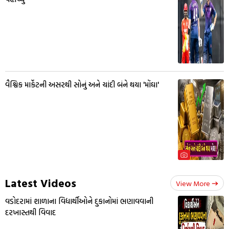
વૈશ્વિક માર્કેટની અસરથી સોનું અને ચાંદી બંને થયા 'મોંઘા'
Latest Videos
View More
વડોદરામાં શાળાના વિદ્યાર્થીઓને દુકાનોમાં ભણાવવાની
દરખાસ્તથી વિવાદ