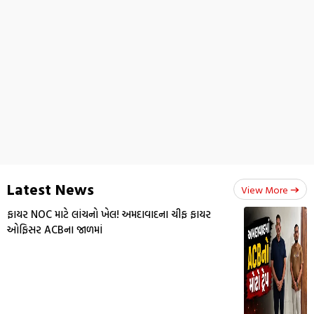
Latest News
View More
ફાયર NOC માટે લાંચનો ખેલ! અમદાવાદના ચીફ ફાયર
ઓફિસર ACBના જાળમાં