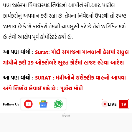
પણ જાહેરમાં વિવાદાસ્પદ નિવેદનો આપીને સી.આર. પાટીલ
કાર્યકરોનું અપમાન કરી રહ્યા છે. તેમના નિવેદનો ઉપરથી તો સ્પષ્ટ
જણાય છે કે જે કાર્યકરો તેમની ચાપલુસી કરે છે તેને જ ટિકિટ મળે
છે તેવો આક્ષેપ પૂર્વ કોર્પોરેટરે કર્યો છે.
આ પણ વાંચો :
Surat: મોદી સમાજના માનહાની કેસમાં રાહુલ
ગાંધીને ફરી 29 ઓક્ટોબરે સુરત કોર્ટમાં હાજર રહેવા આદેશ
આ પણ વાંચો :
SURAT : મંત્રીઓને ઇલેક્ટ્રીક વાહનો આપવા
અંગે નિર્ણય લેવાઇ શકે છે : પૂર્ણેશ મોદી
LIVE
TV
Follow Us