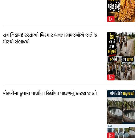
તંત્ર નિદ્રામાં! રસ્તાઓ બિસ્માર બનતા ગ્રામજનોએ જાતે જ
મોરચો સંભાળ્યો
મોરબીના કૂવામાં પાણીના હિલોળા પાછળનું કારણ જાણો