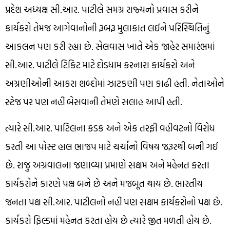
પ્રદેશ અધ્યક્ષ સી.આર. પાટીલે સમગ્ર રાજ્યનો પ્રવાસ કરીને
કાર્યકરો તેમજ આગેવાનોની રૂબરૂ મુલાકાત લઈને પરિસ્થિતિનું
આકલન પણ કરી રહ્યા છે. સેલવાસ ખાતે એક જાહેર સમારંભમાં
સી.આર. પાટીલે ટિકિટ માટે દોડધામ કરનારા કાર્યકરો અને
અગ્રણીઓની આકરા શબ્દોમાં ઝાટકણી પણ કાઢી હતી. નેતાઓને
સ્ટેજ પર પણ નહીં બેસવાની તેમણે સલાહ આપી હતી.
ત્યારે સી.આર. પાટિલના કડક અને એક તરફી વહીવટનો વિરોધ
કરતી આ પોસ્ટ હાલ ભાજપ માટે ચર્ચાનો વિષય જરૂરથી બની ગઈ
છે. રાજુ અગ્રવાલના જણાવ્યા પ્રમાણે સક્ષમ અને મહેનત કરતા
કાર્યકરોને કારણે પક્ષ બને છે અને મજબૂત થાય છે. ભારતીય
જનતા પક્ષ સી.આર. પાટીલનો નહીં પણ સક્ષમ કાર્યકરોનો પક્ષ છે.
કાર્યકરો ફિલ્ડમાં મહેનત કરતા હોય છે ત્યારે જીત મળતી હોય છે.