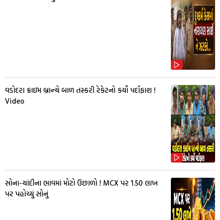
વડોદરા ક્રાઇમ બ્રાન્ચે બાળ તસ્કરી રેકેટનો કર્યો પર્દાફાશ !
Video
સોના-ચાંદીના ભાવમાં મોટો ઉછાળો ! MCX પર ₹1.50 લાખ
પર પહોચ્યું સોનું