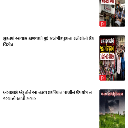
સુરતમાં આવાસ ફાળવણી મુદ્દે જહાંગીરપુરાના રહીશોનો ઉગ્ર
વિરોધ
અંબાલાલે ખેડૂતોને આ નક્ષત્ર દરમિયાન પાણીને ઉપયોગ ન
કરવાની આપી સલાહ