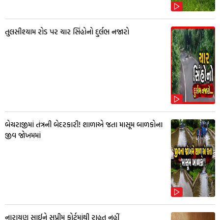
તુલસીશ્યામ રોડ પર ચાર સિંહોનો દુર્લભ નજારો
બેચરાજીમાં તંત્રની બેદરકારી! શાળાએ જતા માસૂમ બાળકોના
જીવ જોખમમાં
નારાયણ સાઈને સુપ્રીમ કોર્ટમાંથી રાહત નહીં