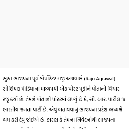
સુરત ભાજપના પૂર્વ કોર્પોરેટર રાજુ અગ્રવાલે (Raju Agrawal)
સોશિયલ મીડિયાના માધ્યમથી એક પોસ્ટ મૂકીને પોતાનો વિચાર
રજૂ કર્યો છે. તેમને પોતાની પોસ્ટમાં લખ્યું છે કે, સી. આર. પાટીલ જ
ભારતીય જનતા પાર્ટી છે, એવું બતાવવાનું ભાજપના પ્રદેશ અધ્યક્ષે
બંધ કરી દેવું જોઈએ છે. કારણ કે તેમના નિવેદનોથી ભાજપના