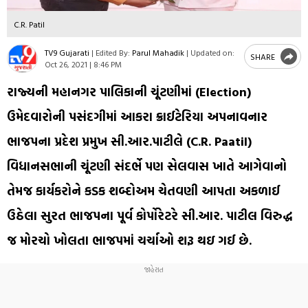
C.R. Patil
TV9 Gujarati
|
Edited By:
Parul Mahadik
|
Updated on:
SHARE
Oct 26, 2021 | 8:46 PM
રાજ્યની મહાનગર પાલિકાની ચૂંટણીમાં (Election)
ઉમેદવારોની પસંદગીમાં આકરા ક્રાઈટેરિયા અપનાવનાર
ભાજપના પ્રદેશ પ્રમુખ સી.આર.પાટીલે (C.R. Paatil)
વિધાનસભાની ચૂંટણી સંદર્ભે પણ સેલવાસ ખાતે આગેવાનો
તેમજ કાર્યકરોને કડક શબ્દોઅમ ચેતવણી આપતા અકળાઈ
ઉઠેલા સુરત ભાજપના પૂર્વ કોર્પોરેટરે સી.આર. પાટીલ વિરુદ્ધ
જ મોરચો ખોલતા ભાજપમાં ચર્ચાઓ શરૂ થઇ ગઈ છે.