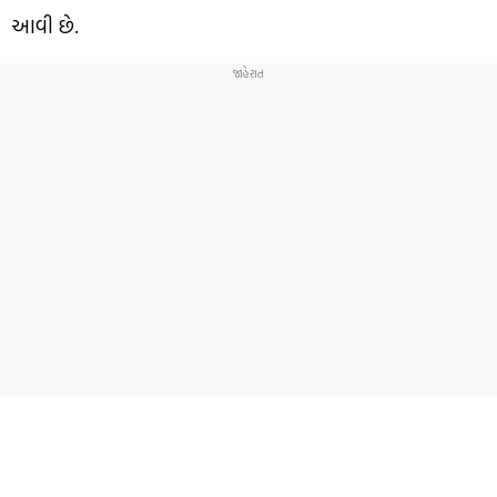
આવી છે.