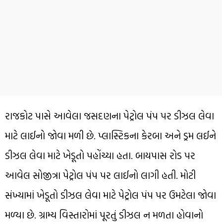
રાજકોટ પાસે આવેલા જસદણના પેટ્રોલ પંપ પર ડીઝલ લેવા
માટે લાઈનો જોવા મળી છે. પ્લાસ્ટિકના કેરબા અને ડ્રમ લઈને
ડીઝલ લેવા માટે ખેડૂતો પહોંચ્યા હતા. બાયપાસ રોડ પર
આવેલ સોજીત્રા પેટ્રોલ પંપ પર લાઈનો લાગી હતી. મોટી
સંખ્યામાં ખેડૂતો ડીઝલ લેવા માટે પેટ્રોલ પંપ પર ઉમટેલા જોવા
મળ્યા છે. ગ્રામ્ય વિસ્તારોમાં પૂરતું ડીઝલ ન મળતા હોવાનો