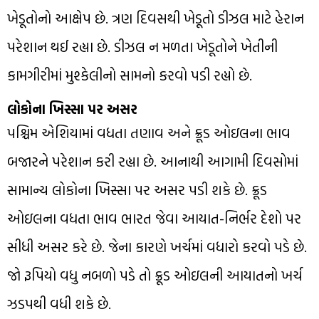
ખેડૂતોનો આક્ષેપ છે. ત્રણ દિવસથી ખેડૂતો ડીઝલ માટે હેરાન
પરેશાન થઈ રહ્યા છે. ડીઝલ ન મળતા ખેડૂતોને ખેતીની
કામગીરીમાં મુશ્કેલીનો સામનો કરવો પડી રહ્યો છે.
લોકોના ખિસ્સા પર અસર
પશ્ચિમ એશિયામાં વધતા તણાવ અને ક્રૂડ ઓઇલના ભાવ
બજારને પરેશાન કરી રહ્યા છે. આનાથી આગામી દિવસોમાં
સામાન્ય લોકોના ખિસ્સા પર અસર પડી શકે છે. ક્રૂડ
ઓઇલના વધતા ભાવ ભારત જેવા આયાત-નિર્ભર દેશો પર
સીધી અસર કરે છે. જેના કારણે ખર્ચમાં વધારો કરવો પડે છે.
જો રૂપિયો વધુ નબળો પડે તો ક્રૂડ ઓઇલની આયાતનો ખર્ચ
ઝડપથી વધી શકે છે.