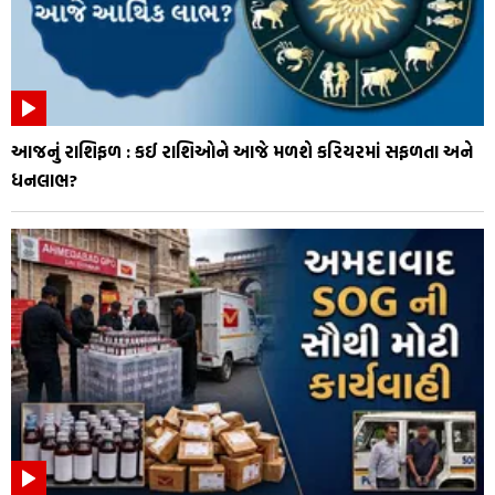
આજનું રાશિફળ : કઈ રાશિઓને આજે મળશે કરિયરમાં સફળતા અને
ધનલાભ?