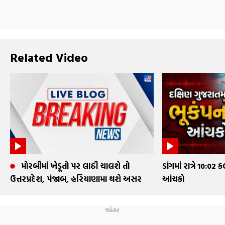
Related Video
મોરબીમાં ખેડૂતો પર લાઠી ચાલશે તો
ડાંગમાં રાત્રે 10:02
ઉત્તરપ્રદેશ, પંજાબ, હરિયાણામા થશે અસર
આંચકો