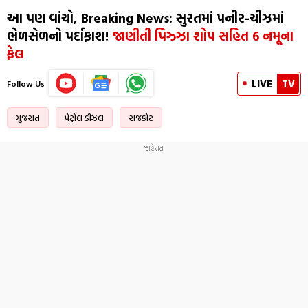
આ પણ વાંચો, Breaking News: સુરતમાં પનીર-ચીઝમાં
ભેળસેળનો પર્દાફાશ!
જાણીતી પિઝ્ઝા શોપ સહિત 6 નમૂના
ફેલ
LIVE
TV
Follow Us
ગુજરાત
પેટ્રોલ ડીઝલ
રાજકોટ