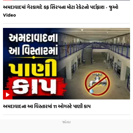
અમદાવાદમાં ગેરકાયદે કફ સિરપના મોટા રેકેટનો પર્દાફાશ - જુઓ
Video
અમદાવાદના આ વિસ્તારમાં 11 ઓગસ્ટે પાણી કાપ