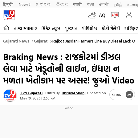
हिन्दी 
News9
ಕನ್ನಡ
తెలుగు
मराठी
বাংলা
ਪੰਜਾਬੀ
தமிழ்
മലയാ
AQI
તાજા સમાચાર
ક્રિકેટ ન્યૂઝ
ગુજરાત
વીડિયોઝ
ફોટો ગેલેરી
રાશિફ
Gujarati News
Gujarat
Rajkot Jasdan Farmers Line Buy Diesel Lack Of
Braking News : રાજકોટમાં ડીઝલ
લેવા માટે ખેડૂતોની લાઈન, ઇંધણ ન
મળતા ખેતીકામ પર અસર! જુઓ Video
TV9 Gujarati
|
Edited By:
Dhruval Shah
|
Updated on:
SHARE
May 19, 2026 | 2:55 PM