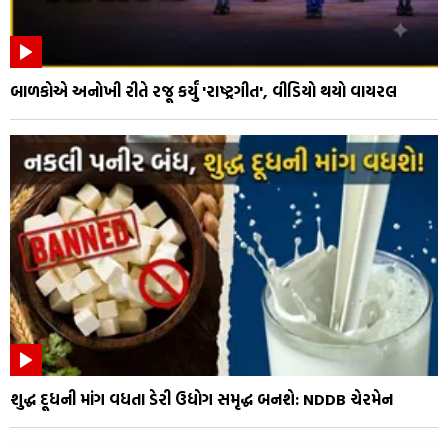
બાળકોએ અનોખી રીતે રજૂ કર્યું 'રાષ્ટ્રગીત', વીડિયો થયો વાયરલ
શુદ્ધ દૂધની માંગ વધતા ડેરી ઉદ્યોગ સમૃદ્ધ બનશે: NDDB ચેરમેન