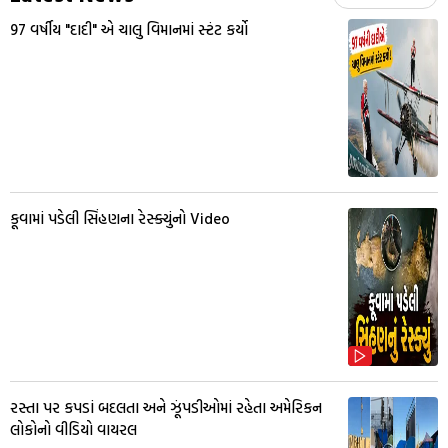
97 વર્ષીય "દાદી" એ ચાલુ વિમાનમાં સ્ટંટ કર્યો
કૂવામાં પડેલી સિંહણના રેસ્ક્યુંનો Video
રસ્તા પર કપડાં બદલતા અને ઝૂંપડીઓમાં રહેતા અમેરિકન
લોકોનો વીડિયો વાયરલ