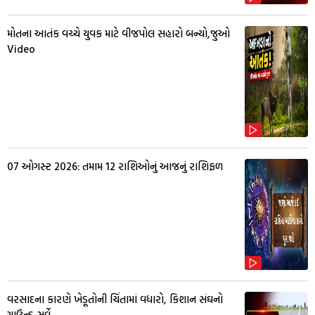
મોતના આતંક વચ્ચે યુવક માટે વીજપોલ સહારો બન્યો,જુઓ
Video
07 ઓગસ્ટ 2026: તમામ 12 રાશિઓનું આજનું રાશિફળ
વરસાદના કારણે ખેડૂતોની ચિંતામાં વધારો, કિશાન સંઘનો
ગ્રાઉન્ડ સર્વે