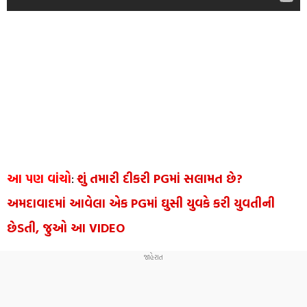
આ પણ વાંચો
:
શું તમારી દીકરી PGમાં સલામત છે?
અમદાવાદમાં આવેલા એક PGમાં ઘુસી યુવકે કરી યુવતીની
છેડતી, જુઓ આ VIDEO