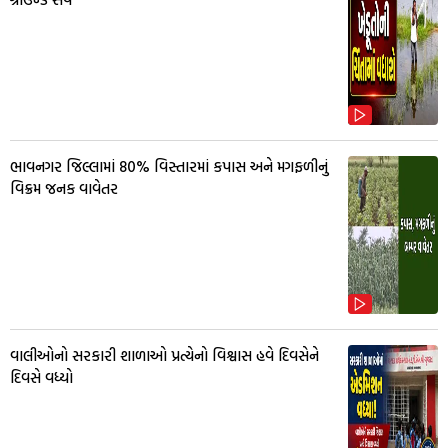
ભાવનગર જિલ્લામાં 80% વિસ્તારમાં કપાસ અને મગફળીનું
વિક્રમ જનક વાવેતર
વાલીઓનો સરકારી શાળાઓ પ્રત્યેનો વિશ્વાસ હવે દિવસેને
દિવસે વધ્યો