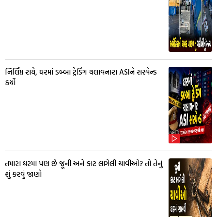
નિર્લિપ્ત રાયે, ઘરમાં ડબ્બા ટ્રેડિંગ ચલાવનારા ASIને સસ્પેન્ડ
કર્યો
તમારા ઘરમાં પણ છે જૂની અને કાટ લાગેલી ચાવીઓ? તો તેનું
શું કરવું જાણો