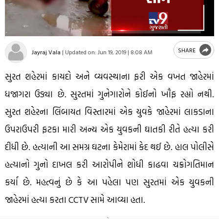
SHARE
Jayraj Vala
|
Updated on:
Jun 19, 2019 | 8:08 AM
સુરત શહેરમાં કાયદો અને વ્યવસ્થાના ફરી એક વખત જાહેરમાં
ધજાગરા ઉડ્યા છે. સુરતમાં ગુનેગારોને કોઈનો ખૌફ રહ્યો નથી.
સુરત શહેરના લિંબાયત વિસ્તારમાં એક યુવકે જાહેરમાં લાકડાના
ઉપરાઉપરી ફટકા મારી અન્ય એક યુવકની ઘાતકી રીતે હત્યા કરી
દીધી છે. હત્યાની આ સમગ્ર ઘટના કેમેરામાં કેદ થઈ છે. હાલ પોલીસે
હત્યાનો ગુનો દાખલ કરી આરોપીને શોધી કાઢવા ચક્રોગતિમાન
કર્યા છે. મહત્વનું છે કે આ પહેલા પણ સુરતમાં એક યુવકની
જાહેરમાં હત્યા કરતા CCTV સામે આવ્યા હતા.