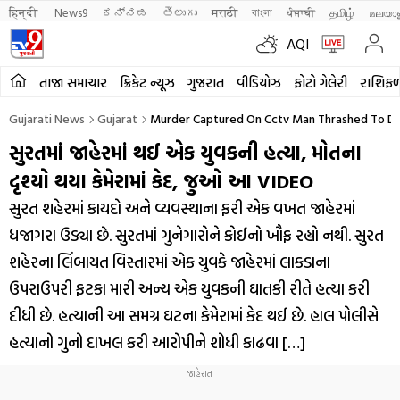
हिन्दी 
News9
ಕನ್ನಡ
తెలుగు
मराठी
বাংলা
ਪੰਜਾਬੀ
தமிழ்
മലയാ
AQI
તાજા સમાચાર
ક્રિકેટ ન્યૂઝ
ગુજરાત
વીડિયોઝ
ફોટો ગેલેરી
રાશિફ
Gujarati News
Gujarat
Murder Captured On Cctv Man Thrashed To Dea
સુરતમાં જાહેરમાં થઈ એક યુવકની હત્યા, મોતના
દૃશ્યો થયા કેમેરામાં કેદ, જુઓ આ VIDEO
સુરત શહેરમાં કાયદો અને વ્યવસ્થાના ફરી એક વખત જાહેરમાં
ધજાગરા ઉડ્યા છે. સુરતમાં ગુનેગારોને કોઈનો ખૌફ રહ્યો નથી. સુરત
શહેરના લિંબાયત વિસ્તારમાં એક યુવકે જાહેરમાં લાકડાના
ઉપરાઉપરી ફટકા મારી અન્ય એક યુવકની ઘાતકી રીતે હત્યા કરી
દીધી છે. હત્યાની આ સમગ્ર ઘટના કેમેરામાં કેદ થઈ છે. હાલ પોલીસે
હત્યાનો ગુનો દાખલ કરી આરોપીને શોધી કાઢવા […]