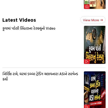
Latest Videos
View More
કૂવામાં પડેલી સિંહણના રેસ્ક્યુંનો Video
નિર્લિપ્ત રાયે, ઘરમાં ડબ્બા ટ્રેડિંગ ચલાવનારા ASIને સસ્પેન્ડ
કર્યો