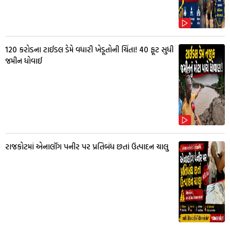
₹120 કરોડના ટાઈડલ ડેમે વધારી ખેડૂતોની ચિંતા! 40 ફૂટ સુધી
જમીન ધોવાઈ
રાજકોટમાં એનાલૉગ પનીર પર પ્રતિબંધ છતાં ઉત્પાદન ચાલુ