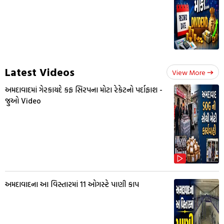
Latest Videos
View More
અમદાવાદમાં ગેરકાયદે કફ સિરપના મોટા રેકેટનો પર્દાફાશ -
જુઓ Video
અમદાવાદના આ વિસ્તારમાં 11 ઓગસ્ટે પાણી કાપ