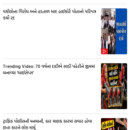
વકીલોના વિરોધ અને હડતાળ બાદ હાઈકોર્ટે પોતાનો પરિપત્ર
કર્યો રદ
Trending Video: 70 વર્ષના દાદીએ સાડી પહેરીને જીમમાં
બનાવ્યા 'બાઈસેપ્સ'
ટ્રાફિક પોલીસની મનમાની, કાર ચાલક કારમાં સવાર હોવા
છતા કારને લોક માર્યુ