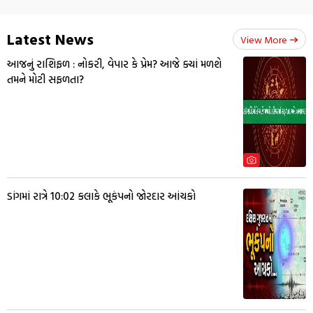
Latest News
View More
આજનું રાશિફળ : નોકરી, વેપાર કે પ્રેમ? આજે ક્યાં મળશે
તમને મોટી સફળતા?
ડાંગમાં રાત્રે 10:02 કલાકે ભૂકંપનો જોરદાર આંચકો