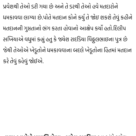
પ્રવેશથી તેઓ ડરી ગયા છે અને તે ડરથી તેઓ હવે મતદારોને
ધમકાવવા લાગ્યા છે.પોતે મતદાન કોને કર્યુ તે જોઇ શકશે તેવું કહીને
મતદાનની ગુપ્તતાનો ભંગ કરતા હોવાનો આક્ષેપ કર્યો હતો.દિલીપ
સખિયાએ વધુમાં કહ્યું હતુ કે જયેશ રાદડિયા વિઠ્ઠલભાઇના પુત્ર છે
જેથી તેઓએ ખેડૂતોને ધમકાવવાના બદલે ખેડૂતોના હિતમાં મતદાન
કરે તેવું કહેવું જોઈએ.