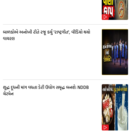
બાળકોએ અનોખી રીતે રજૂ કર્યું 'રાષ્ટ્રગીત', વીડિયો થયો
વાયરલ
શુદ્ધ દૂધની માંગ વધતા ડેરી ઉદ્યોગ સમૃદ્ધ બનશે: NDDB
ચેરમેન