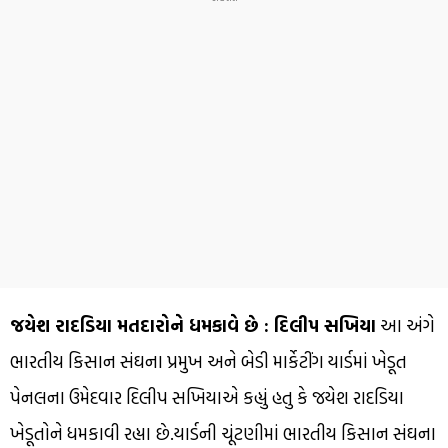
જયેશ રાદડિયા મતદારોને ધમકાવે છે : દિલીપ સખિયા
આ અંગે
ભારતીય કિસાન સંઘના પ્રમુખ અને બેડી માર્કેટીંગ યાર્ડમાં ખેડૂત
પેનલના ઉમેદવાર દિલીપ સખિયાએ કહ્યું હતુ કે જયેશ રાદડિયા
ખેડૂતોને ધમકાવી રહ્યા છે.યાર્ડની ચૂંટણીમાં ભારતીય કિસાન સંઘના