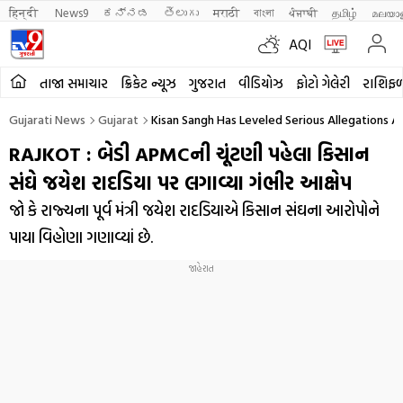
हिन्दी 
News9
ಕನ್ನಡ
తెలుగు
मराठी
বাংলা
ਪੰਜਾਬੀ
தமிழ்
മലയാ
AQI
તાજા સમાચાર
ક્રિકેટ ન્યૂઝ
ગુજરાત
વીડિયોઝ
ફોટો ગેલેરી
રાશિફ
Gujarati News
Gujarat
Kisan Sangh Has Leveled Serious Allegations A
RAJKOT : બેડી APMCની ચૂંટણી પહેલા કિસાન
સંઘે જયેશ રાદડિયા પર લગાવ્યા ગંભીર આક્ષેપ
જો કે રાજ્યના પૂર્વ મંત્રી જયેશ રાદડિયાએ કિસાન સંઘના આરોપોને
પાયા વિહોણા ગણાવ્યાં છે.