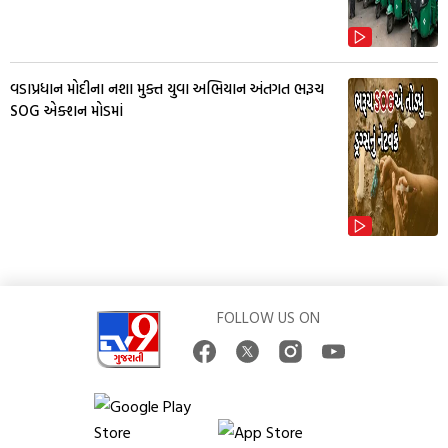
વડાપ્રધાન મોદીના નશા મુક્ત યુવા અભિયાન અંતગત ભરૂચ
SOG એક્શન મોડમાં
FOLLOW US ON