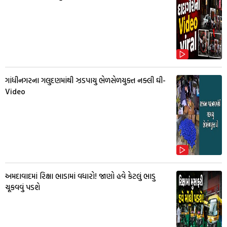
ગાંધીનગરના ગલુદણમાંથી ઝડપાયુ ભેળસેળયુક્ત નક્લી ઘી-
Video
અમદાવાદમાં રિક્ષા ભાડામાં વધારો! જાણો હવે કેટલું ભાડુ
ચૂકવવું પડશે