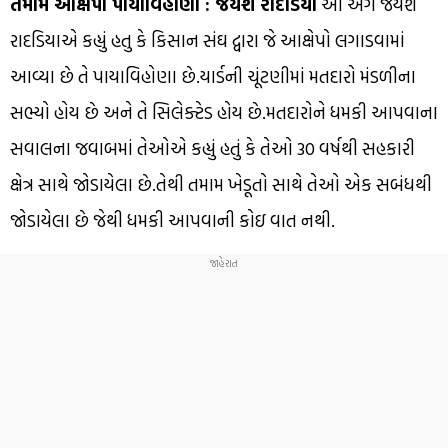
તમામ આક્ષેપો પાયાવિહોણા : જયેશ રાદડિયા
આ અંગે જયેશ
રાદડિયાએ કહ્યું હતુ કે કિસાન સંઘ દ્વારા જે આક્ષેપો લગાડવામાં
આવ્યા છે તે પાયાવિહોણા છે.યાર્ડની ચૂંટણીમાં મતદારો મંડળીના
સભ્યો હોય છે અને તે સિલેક્ટેડ હોય છે.મતદારોને ધમકી આપવાના
સવાલના જવાબમાં તેઓએ કહ્યું હતું કે તેઓ 30 વર્ષથી સહકારી
ક્ષેત્ર સાથે જોડાયેલા છે.તેથી તમામ ખેડૂતો સાથે તેઓ એક સબંધથી
જોડાયેલા છે જેથી ધમકી આપવાની કોઇ વાત નથી.