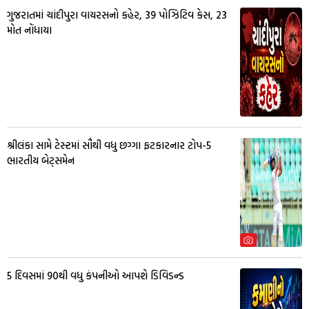
ગુજરાતમાં ચાંદીપુરા વાયરસનો કહેર, 39 પોઝિટિવ કેસ, 23
મોત નોંધાયા
શ્રીલંકા સામે ટેસ્ટમાં સૌથી વધુ છગ્ગા ફટકારનાર ટોપ-5
ભારતીય બેટ્સમેન
5 દિવસમાં 90થી વધુ કંપનીઓ આપશે ડિવિડન્ડ