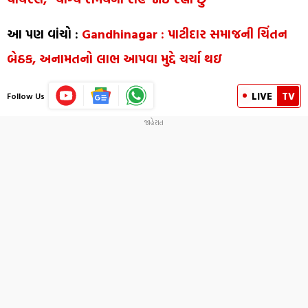
આ પણ વાંચો :
Gandhinagar : પાટીદાર સમાજની ચિંતન
બેઠક, અનામતનો લાભ આપવા મુદ્દે ચર્ચા થઇ
LIVE
TV
Follow Us