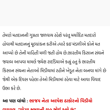
તેમણે મતદાનની ગુપ્તતા જળવાય રહેશે પરંતુ મર્યાદિત મતદારો
હોવાથી મતદાનનું મૂલ્યાંકન કરીએ ત્યારે કઇ મંડળીએ કોને મત
આપ્યો છે તેની માહિતી મળી જતી હોય છે.ભારતીય કિસાન સંઘને
જવાબ આપવા મામલે જયેશ રાદડિયાએ કહ્યું હતુ કે ભારતીય
કિસાન સંઘના નેતાઓ મિડીયામાં રહીને ખેડૂત નેતા બનવા માંગે છે
જેથી એક દિવસ પહેલા તેઓ મિડીયામાં રહેવા માટે આવા વિવાદ
ઉભા કરે છે.
આ પણ વાંચો :
ભાજપ નેતા અલ્પેશ ઠાકોરનો વિડીયો
વાયરલ, “યોગ્ય સમયની રાહ જોઈ રહ્યો છું”