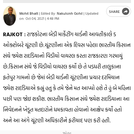
SHARE
Mohit Bhatt
|
Edited By:
Nakulsinh Gohil
|
Updated
on:
Oct 04, 2021 | 4:48 PM
RAJKOT :
રાજકોટના બેડી માર્કેટીંગ યાર્ડની આવતીકાલે 5
ઓક્ટોબરે ચૂંટણી છે.ચૂંટણીના એક દિવસ પહેલા ભારતીય કિસાન
સંઘે જયેશ રાદડિયાનો વિડીયો વાયરલ કરતા રાજકારણ ગરમાયું
છે.કિસાન સંઘે જે વિડીયો વાયરલ કર્યો છે તે પડધરી તાલુકાના
ફતેપુર ગામનો છે જેમાં બેડી યાર્ડની ચૂંટણીના પ્રચાર દરમિયાન
જયેશ રાદડિયાએ કહ્યું હતુ કે તમે જેને મત આપ્યો હશે તે હું બે મહિના
પછી પણ જોઇ શકીશ. ભારતીય કિસાન સંઘે જયેશ રાદડિયાના આ
નિવેદનને ખેડૂત મતદારોને ધમકાવતા હોવાનો આક્ષેપ કર્યો હતો
અને આ અંગે ચૂંટણી અધિકારીને ફરીયાદ પણ કરી હતી.