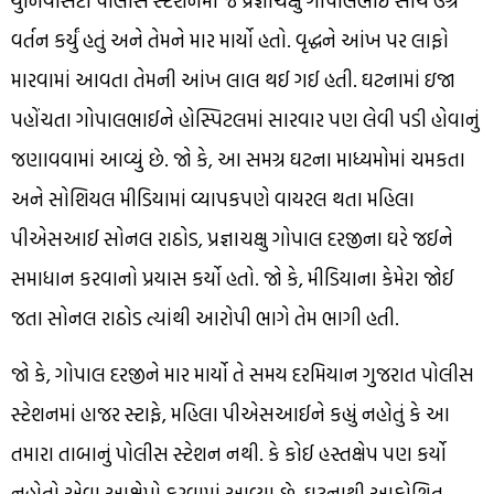
યુનિવર્સિટી પોલીસ સ્ટેશનમાં જ પ્રજ્ઞાચક્ષુ ગોપાલભાઈ સાથે ઉગ્ર
વર્તન કર્યું હતું અને તેમને માર માર્યો હતો. વૃદ્ધને આંખ પર લાફો
મારવામાં આવતા તેમની આંખ લાલ થઈ ગઈ હતી. ઘટનામાં ઇજા
પહોંચતા ગોપાલભાઈને હોસ્પિટલમાં સારવાર પણ લેવી પડી હોવાનું
જણાવવામાં આવ્યું છે. જો કે, આ સમગ્ર ઘટના માધ્યમોમાં ચમકતા
અને સોશિયલ મીડિયામાં વ્યાપકપણે વાયરલ થતા મહિલા
પીએસઆઈ સોનલ રાઠોડ, પ્રજ્ઞાચક્ષુ ગોપાલ દરજીના ઘરે જઈને
સમાધાન કરવાનો પ્રયાસ કર્યો હતો. જો કે, મીડિયાના કેમેરા જોઈ
જતા સોનલ રાઠોડ ત્યાંથી આરોપી ભાગે તેમ ભાગી હતી.
જો કે, ગોપાલ દરજીને માર માર્યો તે સમય દરમિયાન ગુજરાત પોલીસ
સ્ટેશનમાં હાજર સ્ટાફે, મહિલા પીએસઆઈને કહ્યું નહોતું કે આ
તમારા તાબાનું પોલીસ સ્ટેશન નથી. કે કોઈ હસ્તક્ષેપ પણ કર્યો
નહોતો એવા આક્ષેપો કરવામાં આવ્યા છે. ઘટનાથી આક્રોશિત