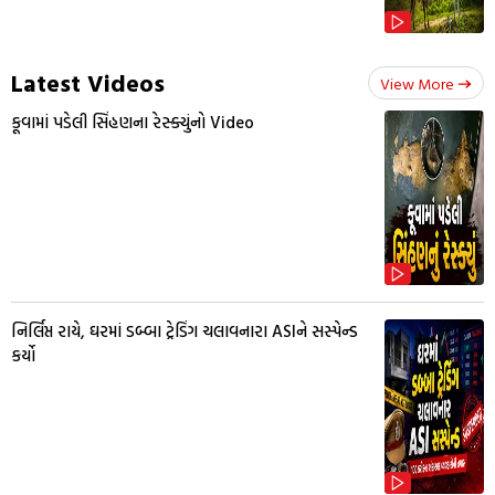
Latest Videos
View More
કૂવામાં પડેલી સિંહણના રેસ્ક્યુંનો Video
નિર્લિપ્ત રાયે, ઘરમાં ડબ્બા ટ્રેડિંગ ચલાવનારા ASIને સસ્પેન્ડ
કર્યો