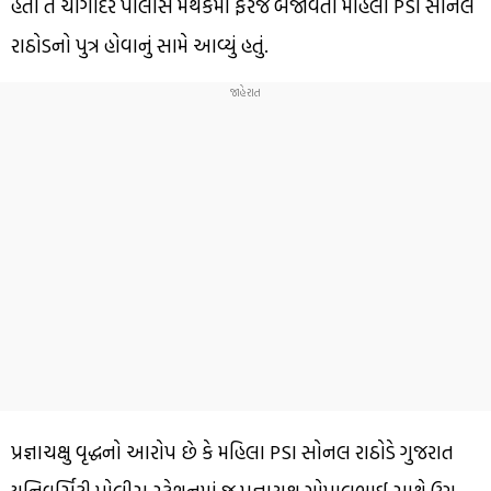
હતો તે ચાંગોદર પોલીસ મથકમાં ફરજ બજાવતી મહિલા PSI સોનલ
રાઠોડનો પુત્ર હોવાનું સામે આવ્યું હતું.
પ્રજ્ઞાચક્ષુ વૃદ્ધનો આરોપ છે કે મહિલા PSI સોનલ રાઠોડે ગુજરાત