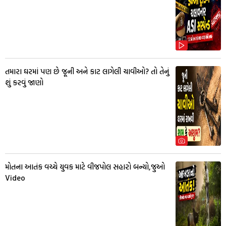
તમારા ઘરમાં પણ છે જૂની અને કાટ લાગેલી ચાવીઓ? તો તેનું
શું કરવું જાણો
મોતના આતંક વચ્ચે યુવક માટે વીજપોલ સહારો બન્યો,જુઓ
Video