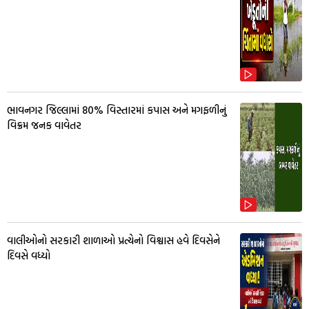
ભાવનગર જિલ્લામાં 80% વિસ્તારમાં કપાસ અને મગફળીનું
વિક્રમ જનક વાવેતર
વાલીઓનો સરકારી શાળાઓ પ્રત્યેનો વિશ્વાસ હવે દિવસેને
દિવસે વધ્યો