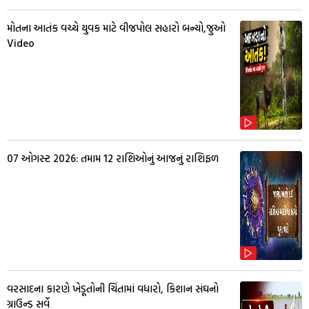
મોતના આતંક વચ્ચે યુવક માટે વીજપોલ સહારો બન્યો,જુઓ
Video
07 ઓગસ્ટ 2026: તમામ 12 રાશિઓનું આજનું રાશિફળ
વરસાદના કારણે ખેડૂતોની ચિંતામાં વધારો, કિશાન સંઘનો
ગ્રાઉન્ડ સર્વે