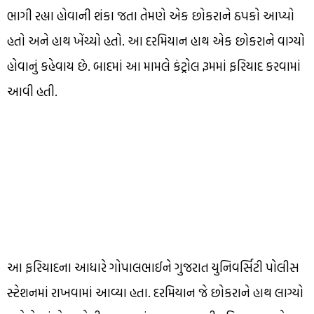
ભાગી રહ્યા હોવાની શંકા જતા તેમણે એક છોકરાને ઠપકો આપ્યો
હતો અને હાથ ખેંચ્યો હતો. આ દરમિયાન હાથ એક છોકરાને વાગ્યો
હોવાનું કહેવાય છે. બાદમાં આ મામલે કંટ્રોલ રૂમમાં ફરિયાદ કરવામાં
આવી હતી.
આ ફરિયાદના આધારે ગોપાલભાઈને ગુજરાત યુનિવર્સિટી પોલીસ
સ્ટેશનમાં રાખવામાં આવ્યા હતા. દરમિયાન જે છોકરાને હાથ લાગ્યો