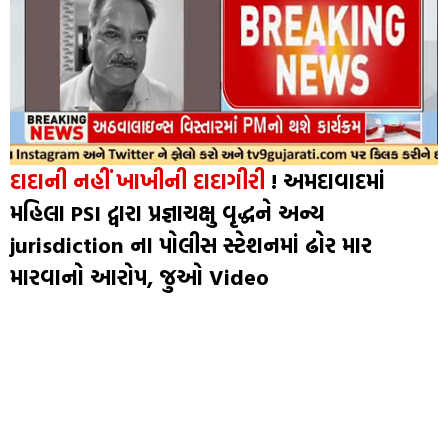
દાદાની નહીં ખાખીની દાદાગીરી
! અમદાવાદમાં
મહિલા PSI દ્વારા પ્રજ્ઞાચક્ષુ વૃદ્ધને અન્ય
jurisdiction ના પોલીસ સ્ટેશનમાં ઢોર માર
મારવાનો આરોપ, જુઓ Video