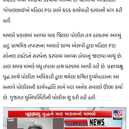
ગોપાલભાઈએ મહિલા PSI સામે કડક કાર્યવાહી કરવાની માંગ કરી
હતી.
મામલો પ્રકાશમાં આવ્યા બાદ જિલ્લા પોલીસ તંત્ર હરકતમાં આવ્યું
હતું. પ્રાથમિક તપાસના આધારે ગ્રામ્ય એસપી દ્વારા મહિલા PSI
સોનલ રાઠોડને સસ્પેન્ડ કરવામાં આવ્યા હોવાનું જાણવા મળ્યું છે.
હાલ સમગ્ર મામલે વધુ તપાસ હાથ ધરવામાં આવી રહી છે. પ્રજ્ઞાચક્ષુ
વૃદ્ધ સાથે પોલીસ અધિકારી દ્વારા થયેલા કથિત દુર્વ્યવહારના આ
બનાવે પોલીસની કાર્યપદ્ધતિ સામે પણ અનેક સવાલો ઊભા કર્યા
છે. ગુજરાત યુનિવર્સિટીની પોલીસ શું કરી રહી હતી.