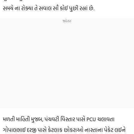
સમયે ના રોક્યા તે સવાલ સૌ કોઈ પુછી રહ્યાં છે.
મળતી માહિતી મુજબ, પંચવટી વિસ્તાર પાસે PCU ચલાવતા
ગોપાલભાઈ દરજી પાસે કેટલાક છોકરાઓ નાસ્તાના પેકેટ લઈને