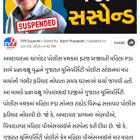
TV9 Gujarati
|
Edited By:
Bipin Prajapati
|
Updated on:
SHARE
Jun 04, 2026 | 4:42 PM
અમદાવાદના ચાંગોદર પોલીસ મથકમાં ફરજ બજાવતી મહિલા PSI
સામે પ્રજ્ઞાચક્ષુ વૃદ્ધને ગુજરાત યુનિવર્સિટી પોલીસ સ્ટેશનમાં માર
માર્યાની ગંભીર ફરિયાદ નોંધાતા સમગ્ર ઘટનાએ ચર્ચા જગાવી હતી.
આ મામલે પ્રજ્ઞાચક્ષુ ગોપાલભાઈ દરજીએ ગુજરાત યુનિવર્સિટી
પોલીસ મથકમાં મહિલા PSI સોનલ રાઠોડ વિરુદ્ધ સત્તાવાર પોલીસ
ફરિયાદ નોંધાવી છે. જો કે, અમદાવાદ ગ્રામ્યના એસપીએ,
વિવાદાસ્પદ મહિલા પીએસઆઈને સસ્પેન્ડ કરી દીધા છે. જો કે,
ગુજરાત યુનિવર્સિટી પોલીસે કેમ મહિલા પીએસઆઈને માર મારતા