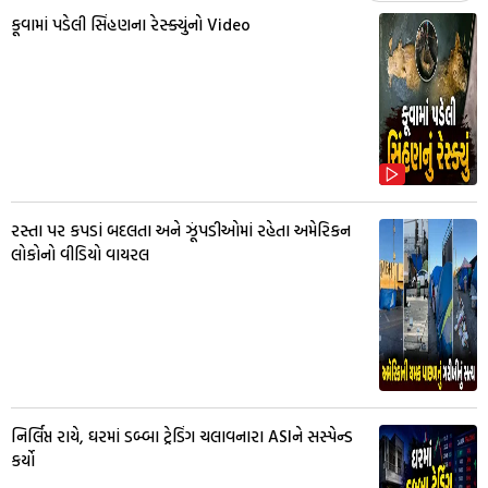
કૂવામાં પડેલી સિંહણના રેસ્ક્યુંનો Video
રસ્તા પર કપડાં બદલતા અને ઝૂંપડીઓમાં રહેતા અમેરિકન
લોકોનો વીડિયો વાયરલ
નિર્લિપ્ત રાયે, ઘરમાં ડબ્બા ટ્રેડિંગ ચલાવનારા ASIને સસ્પેન્ડ
કર્યો