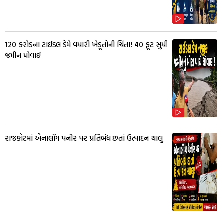
₹120 કરોડના ટાઈડલ ડેમે વધારી ખેડૂતોની ચિંતા! 40 ફૂટ સુધી
જમીન ધોવાઈ
રાજકોટમાં એનાલૉગ પનીર પર પ્રતિબંધ છતાં ઉત્પાદન ચાલુ