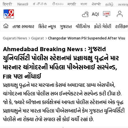
हिन्दी 
News9
ಕನ್ನಡ
తెలుగు
मराठी
বাংলা
ਪੰਜਾਬੀ
தமிழ்
മലയാ
AQI
તાજા સમાચાર
ક્રિકેટ ન્યૂઝ
ગુજરાત
વીડિયોઝ
ફોટો ગેલેરી
રાશિફ
Gujarati News
Gujarat
Changodar Woman PSI Suspended After Visually 
Ahmedabad Breaking News : ગુજરાત
યુનિવર્સિટી પોલીસ સ્ટેશનમાં પ્રજ્ઞાચક્ષુ વૃદ્ધને માર
મારનાર ચાંગોદરની મહિલા પીએસઆઈ સસ્પેન્ડ,
FIR પણ નોંધાઈ
પ્રજ્ઞાચક્ષુ વૃદ્ધને માર મારવાના કેસમાં અમદાવાદ ગ્રામ્ય એસપીએ,
ચાંગોદરના મહિલા પોલીસ સબ ઈન્સ્પેકટરને સસ્પેન્ડ કરી દીધા છે.
જો કે, જ્યારે બીજાના કાર્યક્ષેત્રમાં આવતા પોલીસ સ્ટેશનમાં એક વૃદ્ધ
પ્રજ્ઞાચક્ષુને માર મારતા મહિલા પીએસઆઈને કેમ ગુજરાત યુનિવર્સિટી
પોલીસે ના રોક્યા તેવો સવાલ સૌ કોઈ ચર્ચી રહ્યાં છે.