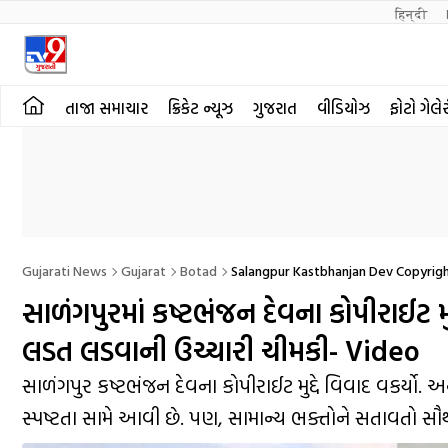
हिन्दी 
તાજા સમાચાર
ક્રિકેટ ન્યૂઝ
ગુજરાત
વીડિયોઝ
ફોટો ગેલે
Gujarati News
Gujarat
Botad
Salangpur Kastbhanjan Dev Copyrigh
સાળંગપુરમાં કષ્ટભંજન દેવના કોપીરાઈટ મુદ
લડત લડવાની ઉચ્ચારી ચીમકી- Video
સાળંગપુર કષ્ટભંજન દેવના કોપીરાઈટ મુદ્દે વિવાદ વકર્યો. 
સ્પષ્ટતા સામે આવી છે. પણ, સામાન્ય ભક્તોને સતાવતો સૌથ