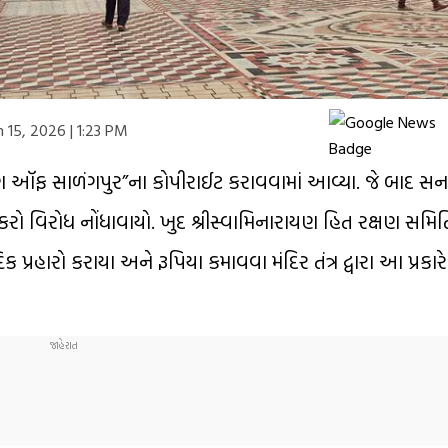
 15, 2026 | 1:23 PM
 “કિંગ ઑફ સાળંગપુર”ના કોપીરાઈટ કરાવવામાં આવ્યા. જે બાદ સ
કરો વિરોધ નોંધાવાયો. ખુદ શ્રીસ્વામિનારાયણ હિત રક્ષણ સમિ
 પ્રહારો કરાયા અને રૂપિયા કમાવવા મંદિર તંત્ર દ્વારા આ પ્રકાર