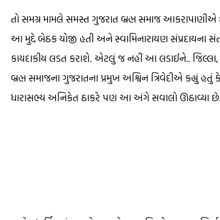
તો સમગ્ર મામલે સમસ્ત ગુજરાત બ્રહ્મ સમાજ આકરાપાણીએ છ
આ મુદ્દે બેઠક યોજી હતી અને સ્વામિનારાયણ સંપ્રદાયના સંતોને
કાયદાકીય લડત કરાશે. એટલું જ નહીં આ લડાઈને.. જિલ્લા
બ્રહ્મ સમાજના ગુજરાતના પ્રમુખ અશ્વિન ત્રિવેદીએ કહ્યું હત
ધારાસભ્ય અનિકેત ઠાકરે પણ આ અંગે સવાલો ઊઠાવ્યા છે