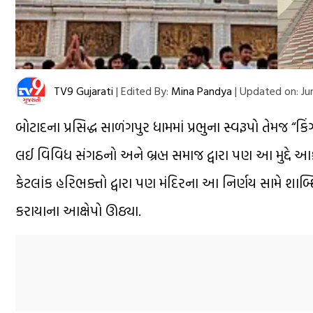
TV9 Gujarati
|
Edited By:
Mina Pandya
|
Updated on:
Jun
બોટાદના પ્રસિદ્ધ સાળંગપુર ધામમાં પ્રભુના સ્વરૂપો તેમજ
લઈ વિવિધ સંગઠનો અને બ્રહ્મ સમાજ દ્વારા પણ આ મુદ્દે આ
કેટલાંક હરિભક્તો દ્વારા પણ મંદિરના આ નિર્ણય સામે શાબ્દિક
કરાયાના આક્ષેપો ઊઠ્યા.