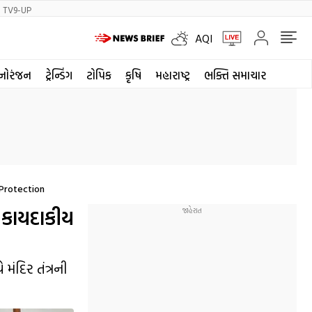
TV9-UP
AQI
નોરંજન
ટ્રેન્ડિંગ
ટોપિક
કૃષિ
મહારાષ્ટ્ર
ભક્તિ સમાચાર
 Protection
, કાયદાકીય
મંદિર તંત્રની