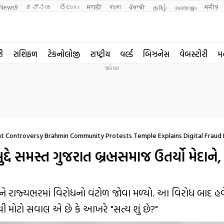
News9
ಕನ್ನಡ
తెలుగు
मराठी
বাংলা
ਪੰਜਾਬੀ
தமிழ்
മലയാളം
मनी9
રી
રાશિફળ
ટેકનોલોજી
રાષ્ટ્રીય
વર્લ્ડ
બિઝનેસ
વેબસ્ટોરી
મ
t Controversy Brahmin Community Protests Temple Explains Digital Fraud
્દે સમસ્ત ગુજરાત બ્રહ્મસમાજ ઉતર્યો મેદાને
અને રાજ્યભરમાં વિરોધનો વંટોળ જોવા મળ્યો. આ વિરોધ બાદ હવે 
ી મોટો સવાલ એ છે કે આખરે "સત્ય શું છે?"