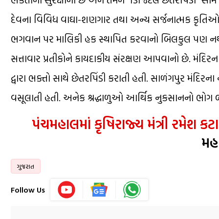
દેવના વિવિધ વાઘા-શણગાર તથા અન્ય સર્જનાત્મક કૃતિઓને કોપ
ભગવાન પર માલિકી હક સ્થાપિત કરવાનો બિલકુલ પણ નથી
સત્તાવાર પ્રતીકોને કાયદાકીય સંરક્ષણ આપવાનો છે. મંદિર
દ્વારા ભક્તો સાથે છેતરપિંડી કરાતી હતી. સાળંગપુર મંદિર
વસૂલાતી હતી. અનેક શ્રદ્ધાળુઓ આર્થિક નુકસાનનો ભોગ બ
પંચમહાલમાં કૃષિરાજ્ય મંત્રી રમેશ 
મહા
ગુજરાત
Follow Us