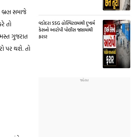
્રહ્મ સમાજે
કરે તો
વડોદરા SSG હોસ્પિટલમાંથી દુષ્કર્મ
કેસનો આરોપી પોલીસ જાપ્તામાંથી
મસ્ત ગુજરાત
ફરાર
ારો પર થશે. તો