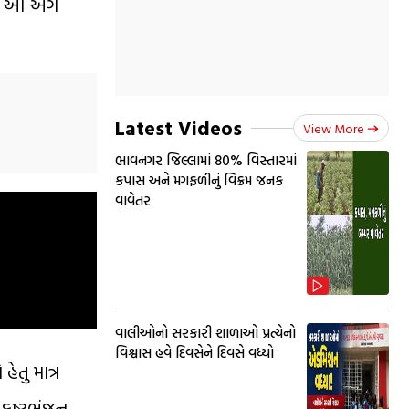
ને આ અંગે
Latest Videos
View More
ભાવનગર જિલ્લામાં 80% વિસ્તારમાં
કપાસ અને મગફળીનું વિક્રમ જનક
વાવેતર
વાલીઓનો સરકારી શાળાઓ પ્રત્યેનો
વિશ્વાસ હવે દિવસેને દિવસે વધ્યો
ેતુ માત્ર
, કષ્ટભંજન