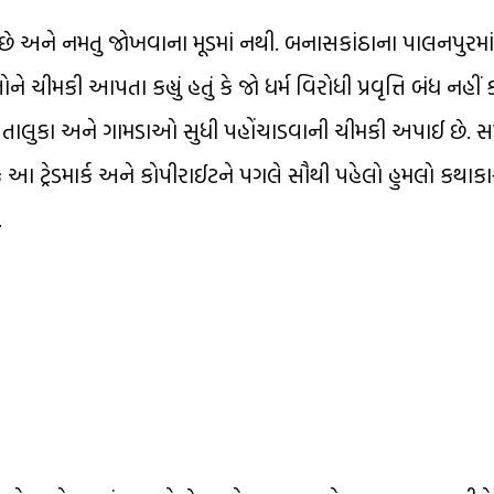
ે અને નમતુ જોખવાના મૂડમાં નથી. બનાસકાંઠાના પાલનપુરમાં બ
 ચીમકી આપતા કહ્યું હતું કે જો ધર્મ વિરોધી પ્રવૃત્તિ બંધ નહીં 
, તાલુકા અને ગામડાઓ સુધી પહોંચાડવાની ચીમકી અપાઈ છે. સ
ું કે આ ટ્રેડમાર્ક અને કોપીરાઈટને પગલે સૌથી પહેલો હુમલો કથાક
.