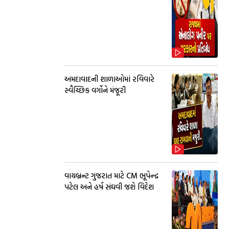
અમદાવાદની શાળાઓમાં રવિવારે
સ્વૈચ્છિક વર્ગોને મંજૂરી
વાયબ્રન્ટ ગુજરાત માટે CM ભૂપેન્દ્ર
પટેલ અને હર્ષ સંઘવી જશે વિદેશ