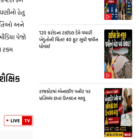
ંધણીનો હેતુ
કૃતિઓ અને
₹120 કરોડના ટાઈડલ ડેમે વધારી
મીડિયા પેજો
ખેડૂતોની ચિંતા! 40 ફૂટ સુધી જમીન
ધોવાઈ
મે રકમ
 શૈક્ષિક
રાજકોટમાં એનાલૉગ પનીર પર
પ્રતિબંધ છતાં ઉત્પાદન ચાલુ
LIVE
TV