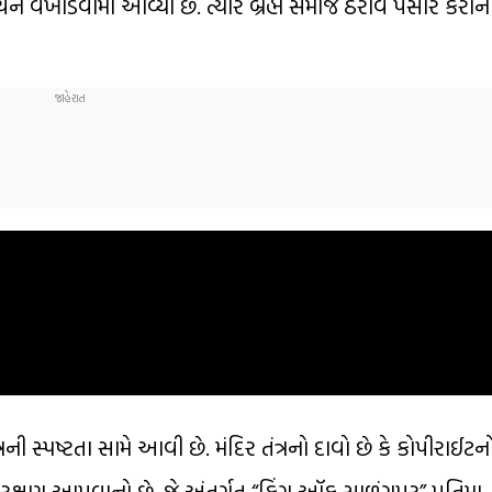
ણયને વખોડવામાં આવ્યો છે. ત્યારે બ્રહ્મ સમાજે ઠરાવ પસાર કરી
ની સ્પષ્ટતા સામે આવી છે. મંદિર તંત્રનો દાવો છે કે કોપીરાઈટનો હ
ે રક્ષણ આપવાનો છે. જે અંતર્ગત “કિંગ ઑફ સાળંગપુર” પ્રતિમા