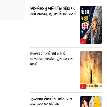
સ્પેસએક્સનું અનિયંત્રિત રોકેટ ચંદ્ર
સાથે અથડાયું, શુ પૃથ્વીને થશે ખતરો
બિનજરૂરી ખર્ચ વધી શકે છે,
પરિવારના સભ્યોનો પૂર્ણ સહયોગ
મળશે
ગુજરાતમાં એનાલોગ પનીર, ચીઝ
અને બટર પર પ્રતિબંધ