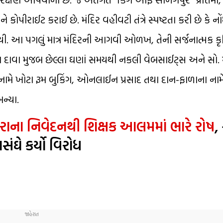
ીરાઈટ કરાઈ છે. મંદિર વહીવટી તંત્રે સ્પષ્ટતા કરી છે કે નો
. આ પગલું માત્ર મંદિરની આગવી ઓળખ, તેની સર્જનાત્મક 
ના દાવા મુજબ છેલ્લા ઘણાં સમયથી નકલી વેબસાઈટ્સ અને સો. 
ના નામે ખોટા રૂમ બુકિંગ, ઓનલાઈન પ્રસાદ તથા દાન-ફાળાના ના
ન્યા.
કટારાના નિવેદનથી શિક્ષક આલમમાં ભારે રોષ
,
સંઘે કર્યો વિરોધ