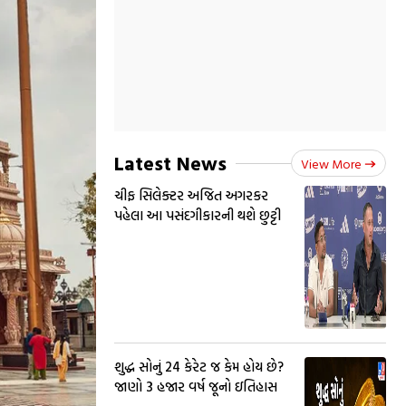
Latest News
View More
ચીફ સિલેક્ટર અજિત અગરકર
પહેલા આ પસંદગીકારની થશે છુટ્ટી
શુદ્ધ સોનું 24 કેરેટ જ કેમ હોય છે?
જાણો 3 હજાર વર્ષ જૂનો ઇતિહાસ