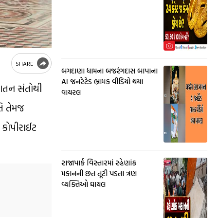
SHARE
બગદાણા ધામના બજરંગદાસ બાપાના
AI જનરેટેડ ભ્રામક વીડિયો થયા
નાતન સંતોથી
વાયરલ
તિ તેમજ
ે કોપીરાઈટ
રાજાપાર્ક વિસ્તારમાં રહેણાંક
મકાનની છત તૂટી પડતા ત્રણ
વ્યક્તિઓ ઘાયલ