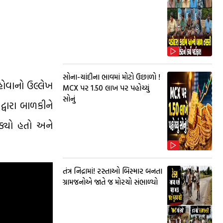
સોના-ચાંદીના ભાવમાં મોટો ઉછાળો !
હોવાનો ઉલ્લેખ
MCX પર ₹1.50 લાખ પર પહોચ્યું
સોનું
્વારા બાળકીને
ડ્યો હતો અને
તંત્ર નિદ્રામાં! રસ્તાઓ બિસ્માર બનતા
ગ્રામજનોએ જાતે જ મોરચો સંભાળ્યો