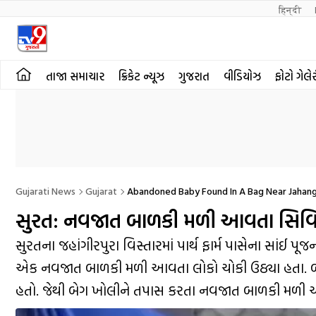
हिन्दी 
તાજા સમાચાર
ક્રિકેટ ન્યૂઝ
ગુજરાત
વીડિયોઝ
ફોટો ગેલે
Gujarati News
Gujarat
Abandoned Baby Found In A Bag Near Jahang
સુરત: નવજાત બાળકી મળી આવતા સિવિલ હ
સુરતના જહાંગીરપુરા વિસ્તારમાં પાર્થ ફાર્મ પાસેના સાંઈ 
એક નવજાત બાળકી મળી આવતા લોકો ચોકી ઉઠ્યા હતા. બ
હતો. જેથી બેગ ખોલીને તપાસ કરતા નવજાત બાળકી મળી આવ