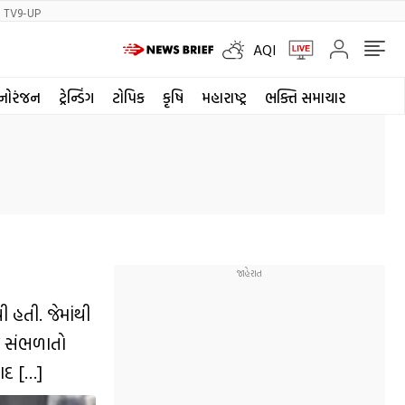
TV9-UP
AQI
નોરંજન
ટ્રેન્ડિંગ
ટોપિક
કૃષિ
મહારાષ્ટ્ર
ભક્તિ સમાચાર
 હતી. જેમાંથી
 સંભળાતો
ાદ […]