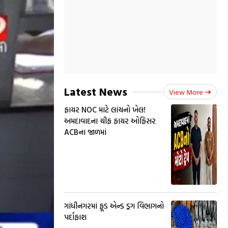
Latest News
View More
ફાયર NOC માટે લાંચનો ખેલ!
અમદાવાદના ચીફ ફાયર ઓફિસર
ACBના જાળમાં
ગાંધીનગરમાં ફૂડ એન્ડ ડ્રગ વિભાગનો
પર્દાફાશ