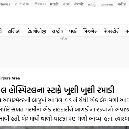
News9
ಕನ್ನಡ
తెలుగు
मराठी
বাংলা
ਪੰਜਾਬੀ
தமிழ்
മലയാളം
मनी9
રી
રાશિફળ
ટેકનોલોજી
રાષ્ટ્રીય
વર્લ્ડ
બિઝનેસ
વેબસ્ટોરી
મ
irpura Area
ોસ્પિટલના સ્ટાફે ખુશી ખુશી રમાડી
પૂજન એપાર્ટમેન્ટની બાજુમાં આવેલા વડ નીચેથી એક બેગ મળી આવી
પોરે સખત ગરમીમાં એક રાહદારીને બાળકીના રડવાનો અવાજ
ી હતી. બેગમાંથી થાળી-વાટકા પણ મળી આવ્યા હતા. ત્યારબ