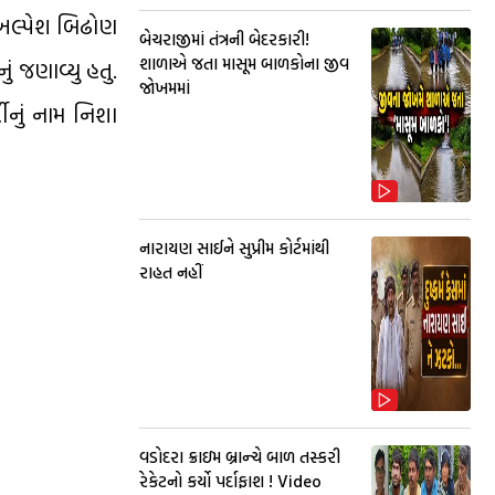
 અલ્પેશ બિઢોણ
બેચરાજીમાં તંત્રની બેદરકારી!
શાળાએ જતા માસૂમ બાળકોના જીવ
 જણાવ્યુ હતુ.
જોખમમાં
ીનું નામ નિશા
નારાયણ સાઈને સુપ્રીમ કોર્ટમાંથી
રાહત નહીં
વડોદરા ક્રાઇમ બ્રાન્ચે બાળ તસ્કરી
રેકેટનો કર્યો પર્દાફાશ ! Video