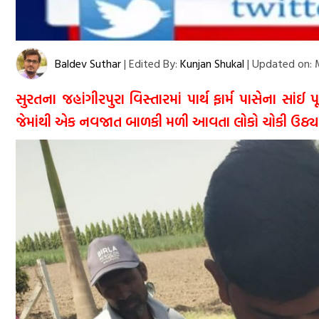
Baldev Suthar
|
Edited By:
Kunjan Shukal
|
Updated on:
M
સુરતના જહાંગીરપુરા વિસ્તારમાં પાર્થ ફાર્મ પાસેના સ
જેમાંથી એક નવજાત બાળકી મળી આવતા લોકો ચોકી ઉઠ્યા