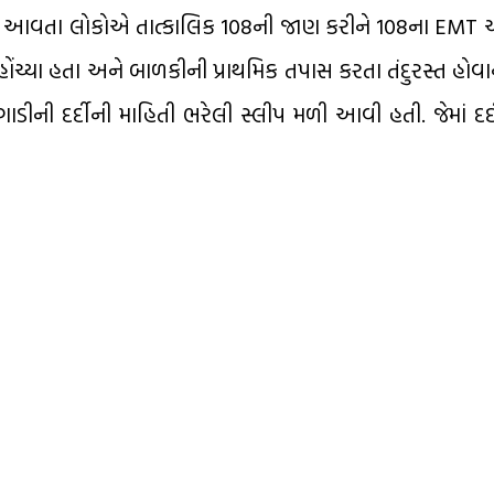
કી મળી આવતા લોકોએ તાત્કાલિક 108ની જાણ કરીને 108ના EMT
્યા હતા અને બાળકીની પ્રાથમિક તપાસ કરતા તંદુરસ્ત હોવાનું
ની દર્દીની માહિતી ભરેલી સ્લીપ મળી આવી હતી. જેમાં દર્દ