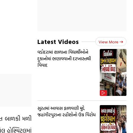
Latest Videos
View More
વડોદરામાં શાળાના વિદ્યાર્થીઓને
દુકાનોમાં ભણાવવાની દરખાસ્તથી
વિવાદ
સુરતમાં આવાસ ફાળવણી મુદ્દે
જહાંગીરપુરાના રહીશોનો ઉગ્ર વિરોધ
ાત બાળકી મળી
લ હોસ્પિટલમાં