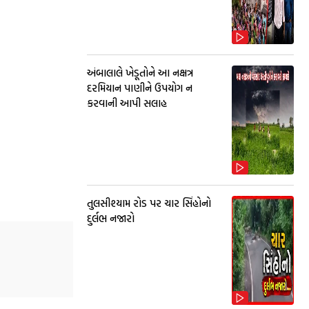
અંબાલાલે ખેડૂતોને આ નક્ષત્ર
દરમિયાન પાણીને ઉપયોગ ન
કરવાની આપી સલાહ
તુલસીશ્યામ રોડ પર ચાર સિંહોનો
દુર્લભ નજારો