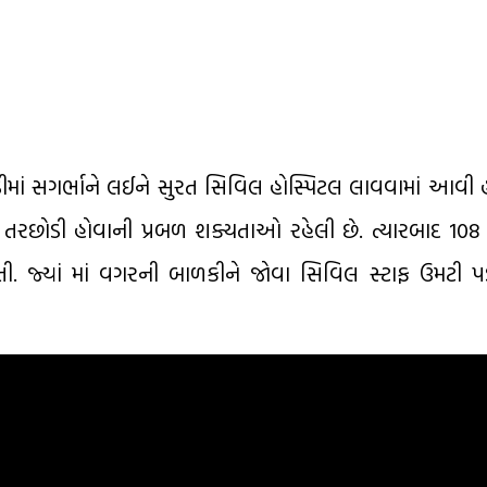
ડીમાં સગર્ભાને લઈને સુરત સિવિલ હોસ્પિટલ લાવવામાં આવી 
રછોડી હોવાની પ્રબળ શક્યતાઓ રહેલી છે. ત્યારબાદ 108 દ
તી. જ્યાં માં વગરની બાળકીને જોવા સિવિલ સ્ટાફ ઉમટી પ