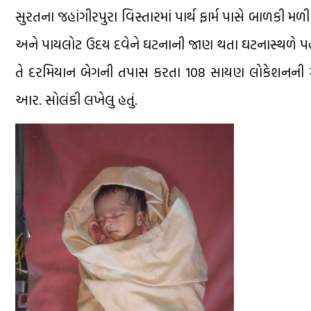
સુરતના જહાંગીરપુરા વિસ્તારમાં પાર્થ ફાર્મ પાસે બાળ
અને પાયલોટ ઉદય દવેને ઘટનાની જાણ થતા ઘટનાસ્થળે પહોંચ
તે દરમિયાન બેગની તપાસ કરતા 108 સાયણ લોકેશનની ગાડી
આર. સોલંકી લખેલુ હતું.