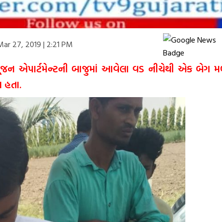
ar 27, 2019 | 2:21 PM
ાંઈ પૂજન એપાર્ટમેન્ટની બાજુમાં આવેલા વડ નીચેથી એક બેગ
 હતા.