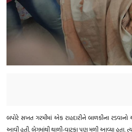
બપોરે સખત ગરમીમાં એક રાહદારીને બાળકીના રડવાનો
આવી હતી. બેગમાંથી થાળી-વાટકા પણ મળી આવ્યા હતા. ત્