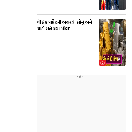
વૈશ્વિક માર્કેટની અસરથી સોનું અને
ચાંદી બંને થયા 'મોંઘા'