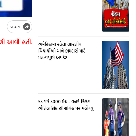
SHARE
 મળી આવી હતી.
અમેરિકામાં રહેતા ભારતીય
વિદ્યાર્થીઓ અને કામદારો માટે
મહત્વપૂર્ણ અપડેટ
55 વર્ષ 5000 મેચ... વનડે ક્રિકેટ
ઐતિહાસિક સીમાચિહ્ન પર પહોંચ્યું