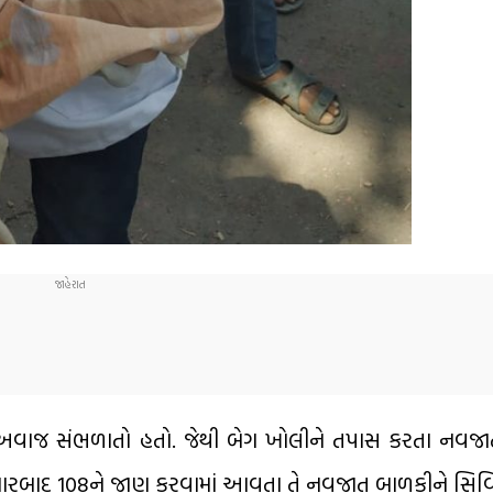
 અવાજ સંભળાતો હતો. જેથી બેગ ખોલીને તપાસ કરતા નવજ
યારબાદ 108ને જાણ કરવામાં આવતા તે નવજાત બાળકીને સિવિ