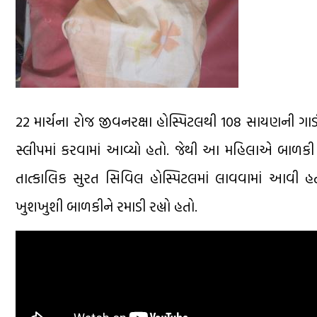
22 માર્ચના રોજ જીવનરક્ષા હોસ્પિટલથી 108 સાયણની ગા
સ્લીપમાં કરવામાં આવ્યો હતો. જેથી આ મહિલાએ બાળકી ત
તાત્કાલિક સુરત સિવિલ હોસ્પિટલમાં લાવવામાં આવી હ
ખુશખુશી બાળકીને રમાડી રહ્યો હતો.