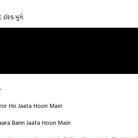
 ઈશ્ક મુઝે
—
zor Ho Jaata Hoon Main
aara Bann Jaata Hoon Main