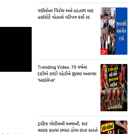
વકીલોના વિરોધ અને હડતાળ બાદ
હાઈકોર્ટે પોતાનો પરિપત્ર કર્યો રદ
Trending Video: 70 વર્ષના
દાદીએ સાડી પહેરીને જીમમાં બનાવ્યા
'બાઈસેપ્સ'
ટ્રાફિક પોલીસની મનમાની, કાર
ચાલક કારમાં સવાર હોવા છતા કારને