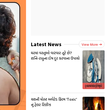
Latest News
View More
ઘરમાં વસ્તુઓ વારંવાર તૂટે છે?
શનિ-રાહુના દોષ દૂર કરવાના ઉપાયો
યશની મોસ્ટ અવેટેડ ફિલ્મ 'Toxic'
નું ટ્રેલર રિલીઝ