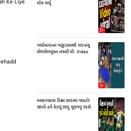
ah Ke Liye
લોક માર્યુ
ગાંધીનગરના ગલુદણમાંથી ઝડપાયુ
ભેળસેળયુક્ત નક્લી ઘી- Video
Behadd
અમદાવાદમાં રિક્ષા ભાડામાં વધારો!
જાણો હવે કેટલું ભાડુ ચૂકવવું પડશે