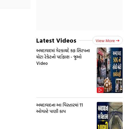
Latest Videos
View More
અમદાવાદમાં ગેરકાયદે કફ સિરપના
મોટા રેકેટનો પર્દાફાશ - જુઓ
Video
અમદાવાદના આ વિસ્તારમાં 11
ઓગસ્ટે પાણી કાપ