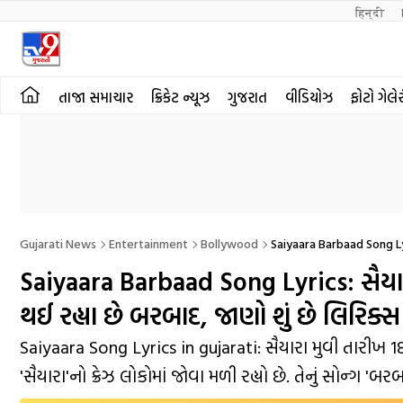
हिन्दी 
તાજા સમાચાર
ક્રિકેટ ન્યૂઝ
ગુજરાત
વીડિયોઝ
ફોટો ગેલે
Gujarati News
Entertainment
Bollywood
Saiyaara Barbaad Song Ly
Saiyaara Barbaad Song Lyrics: સૈયાર
થઈ રહ્યા છે બરબાદ, જાણો શું છે લિરિક્સ
Saiyaara Song Lyrics in gujarati: સૈયારા મુવી તારીખ 
'સૈયારા'નો ક્રેઝ લોકોમાં જોવા મળી રહ્યો છે. તેનું સોન્ગ