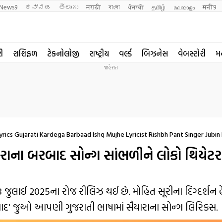
News9
ಕನ್ನಡ
తెలుగు
मराठी
বাংলা
ਪੰਜਾਬੀ
தமிழ்
മലയാളം
मनी9
રી
રાશિફળ
ટેકનોલોજી
રાષ્ટ્રીય
વર્લ્ડ
બિઝનેસ
વેબસ્ટોરી
મ
rics Gujarati Kardega Barbaad Ishq Mujhe Lyricist Rishbh Pant Singer Jubin 
ાના બરબાદ સોન્ગ સાંભળીને લોકો થિયેટરમ
18 જુલાઈ 2025ના રોજ રીલિઝ થઈ છે. મોહિત સૂરીના દિગ્દર્શન 
 'બરબાદ' જુઓ આપણી ગુજરાતી ભાષામાં સૈયારાના સોન્ગ લિરિક્સ.