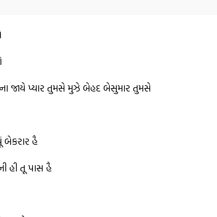
ો
ો
ના જાયે પ્યાર તુમસે મુઝે બેહદ બેસુમાર તુમસે
ં બેકરાર હૈ
તની હી તૂ પાસ હૈ