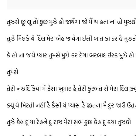
તુઝસે છૂ લૂ તો કુછ મુઝે હો જાયેંગા જો મૈં ચાહતા ના હો મુઝક
તુઝે મિલકે યે દિલ મેરા બેહ જાયેંગા ઈસી બાત કા ડર હૈ મુઝક
કે હો ના જાયે પ્યાર તુમસે મુઝે કર દેગા બરબાદ ઈશ્ક મુઝે હો 
તુમસે
તેરી નઝદિકિયા મેં કૈસા ખુમાર હૈ તેરી કુરબત સે મેરા દિલ ક્યૂ
ક્યૂ યે મિટતી નહીં હૈ કૈસી યે પ્યાસ હૈ જીતના મૈં દુર જાઉં ઉ
તુઝે કેહ દૂ યા રેહને દૂ રાઝ મેરા સબ કુછ કેહ દૂ ક્યા તુઝકો