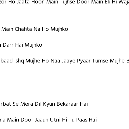
or Ho Jaata Hoon Main Tujhse Door Main Ek Hi Waj
o Main Chahta Na Ho Mujhko
a Darr Hai Mujhko
rbaad Ishq Mujhe Ho Naa Jaaye Pyaar Tumse Mujhe 
rbat Se Mera Dil Kyun Bekaraar Hai
tna Main Door Jaaun Utni Hi Tu Paas Hai