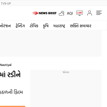
TV9-UP
AQI
નોરંજન
ટ્રેન્ડિંગ
ટોપિક
કૃષિ
મહારાષ્ટ્ર
ભક્તિ સમાચાર
Nautiyal
ાં રડીને
હેઠળની ફિલ્મ