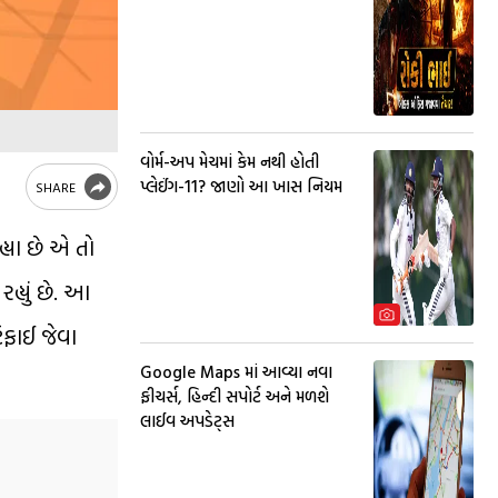
વોર્મ-અપ મેચમાં કેમ નથી હોતી
પ્લેઈંગ-11? જાણો આ ખાસ નિયમ
SHARE
હ્યા છે એ તો
રહ્યું છે. આ
િફાઈ જેવા
Google Maps માં આવ્યા નવા
ફીચર્સ, હિન્દી સપોર્ટ અને મળશે
લાઈવ અપડેટ્સ