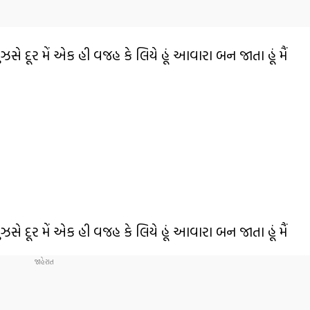
તુઝસે દૂર મેં એક હી વજહ કે લિયે હૂં આવારા બન જાતા હૂં મૈં
તુઝસે દૂર મેં એક હી વજહ કે લિયે હૂં આવારા બન જાતા હૂં મૈં