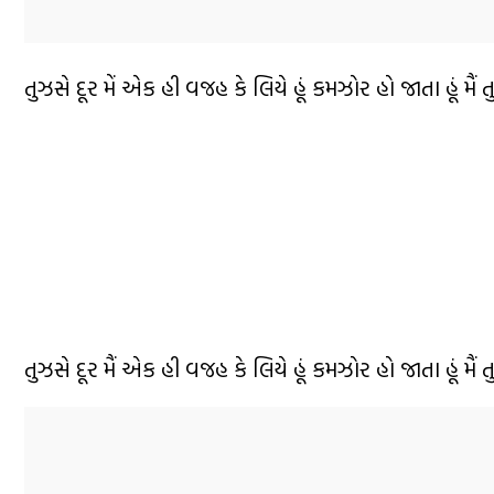
તુઝસે દૂર મેં એક હી વજહ કે લિયે હૂં કમઝોર હો જાતા હૂં મૈં 
તુઝસે દૂર મૈં એક હી વજહ કે લિયે હૂં કમઝોર હો જાતા હૂં મૈં 