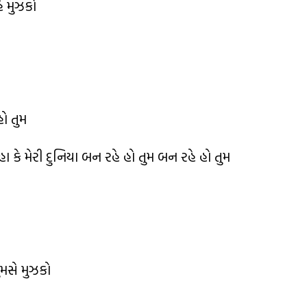
ૈ મુઝકો
ો તુમ
ા કે મેરી દુનિયા બન રહે હો તુમ બન રહે હો તુમ
તુમસે મુઝકો