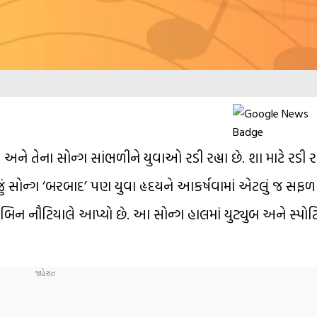
M
 અને તેના સોન્ગ સાંભળીને યુવાઓ રડી રહ્યા છે. શા માટે રડી ર
ું બીજું સોન્ગ ‘બરબાદ’ પણ યુવા હૃદયને આકર્ષવામાં એટલું જ સફળ 
બિન નૌટિયાલે આપ્યો છે. આ સોન્ગ હાલમાં યુટ્યુબ અને સ્પોટ