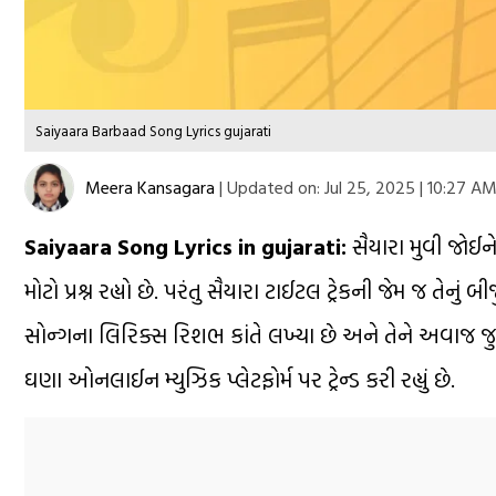
Saiyaara Barbaad Song Lyrics gujarati
Meera Kansagara
|
Updated on:
Jul 25, 2025 | 10:27 A
Saiyaara Song Lyrics in gujarati:
સૈયારા મુવી જોઈને
મોટો પ્રશ્ન રહ્યો છે. પરંતુ સૈયારા ટાઈટલ ટ્રેકની જેમ જ તેન
સોન્ગના લિરિક્સ રિશભ કાંતે લખ્યા છે અને તેને અવાજ જુ
ઘણા ઓનલાઈન મ્યુઝિક પ્લેટફોર્મ પર ટ્રેન્ડ કરી રહ્યું છે.