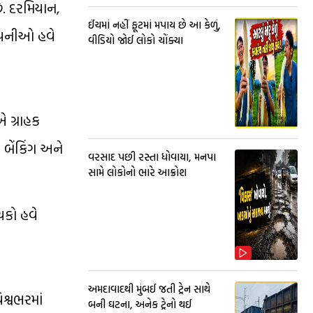
છે. દરમિયાન,
ઈંચમાં નહીં ફૂટમાં મપાય છે આ કેળું,
કંપનીઓ હવે
વીડિયો જોઈ લોકો ચોંક્યા
 ગ્રાહક
ા બેંકિંગ અને
વરસાદ પછી રસ્તા ધોવાયા, મનપા
સામે લોકોનો ભારે આક્રોશ
યકો હવે
અમદાવાદથી મુંબઈ જતી ટ્રેન સાથે
શ્વભરમાં
બની ઘટના, અનેક ટ્રેનો થઈ