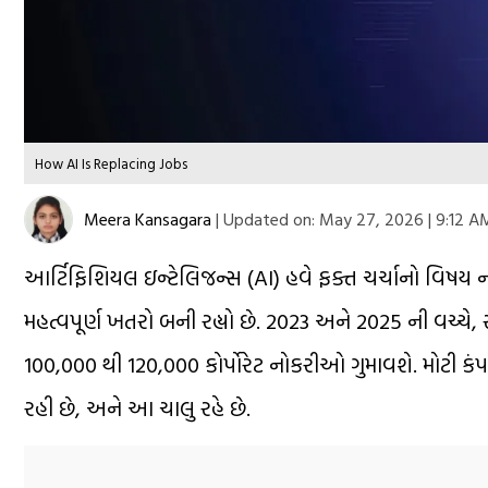
How AI Is Replacing Jobs
Meera Kansagara
|
Updated on:
May 27, 2026 | 9:12 A
આર્ટિફિશિયલ ઇન્ટેલિજન્સ (AI) હવે ફક્ત ચર્ચાનો વિષય 
મહત્વપૂર્ણ ખતરો બની રહ્યો છે. 2023 અને 2025 ની વચ્ચે,
100,000 થી 120,000 કોર્પોરેટ નોકરીઓ ગુમાવશે. મોટી કં
રહી છે, અને આ ચાલુ રહે છે.