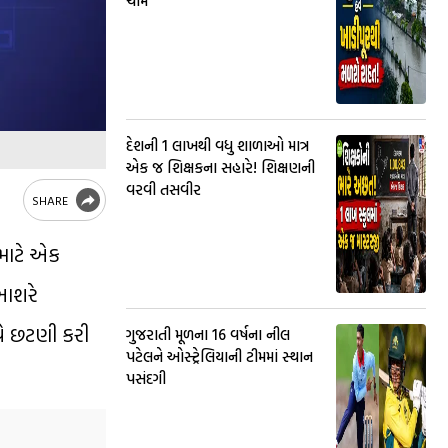
ચીમ
દેશની 1 લાખથી વધુ શાળાઓ માત્ર
એક જ શિક્ષકના સહારે! શિક્ષણની
વરવી તસવીર
SHARE
 માટે એક
 આશરે
યે છટણી કરી
ગુજરાતી મૂળના 16 વર્ષના નીલ
પટેલને ઓસ્ટ્રેલિયાની ટીમમાં સ્થાન
પસંદગી