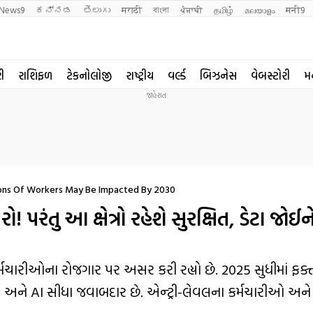
News9
ಕನ್ನಡ
తెలుగు
मराठी
বাংলা
ਪੰਜਾਬੀ
தமிழ்
മലയാളം
मनी9
રી
રાશિફળ
ટેકનોલોજી
રાષ્ટ્રીય
વર્લ્ડ
બિઝનેસ
વેબસ્ટોરી
મ
lions Of Workers May Be Impacted By 2030
રંતુ આ ક્ષેત્રો રહેશે સુરક્ષિત, ડેટા જોઈન
કર્મચારીઓના રોજગાર પર અસર કરી રહ્યો છે. 2025 સુધીમાં ફક્
 અને AI સીધા જવાબદાર છે. એન્ટ્રી-લેવલના કર્મચારીઓ અને 