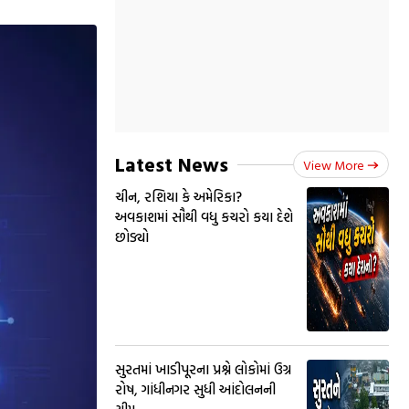
Latest News
View More
ચીન, રશિયા કે અમેરિકા?
અવકાશમાં સૌથી વધુ કચરો કયા દેશે
છોડ્યો
સુરતમાં ખાડીપૂરના પ્રશ્ને લોકોમાં ઉગ્ર
રોષ, ગાંધીનગર સુધી આંદોલનની