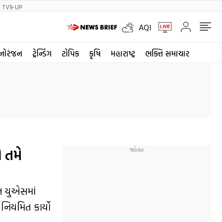
TV9-UP
AQI
નોરંજન
ટ્રેન્ડિંગ
ટોપિક
કૃષિ
મહારાષ્ટ્ર
ભક્તિ સમાચાર
ે તમે
ત યુએસમાં
નિયમિત કાર્યો