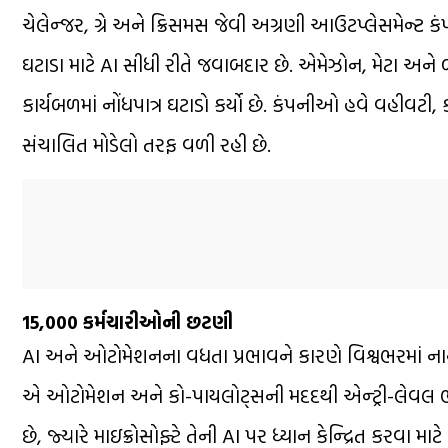
ચેલેન્જર, ગ્રે અને ક્રિસમસ જેવી અગ્રણી આઉટપ્લેસમેન્
ઘટાડા માટે AI સીધી રીતે જવાબદાર છે. એમેઝોન, મેટા અન
કાર્યબળમાં નોંધપાત્ર ઘટાડો કર્યો છે. કંપનીઓ હવે વહીવટી,
સંચાલિત મોડેલો તરફ વળી રહી છે.
15,000 કર્મચારીઓની છટણી
AI અને ઓટોમેશનના વધતા પ્રભાવને કારણે વિશ્વભરમાં ના
એ ઓટોમેશન અને કો-પાયલોટ્સની મદદથી એન્ટ્રી-લેવલ ભરત
છે, જ્યારે માઇક્રોસોફ્ટે તેની AI પર ધ્યાન કેન્દ્રિત કરવ