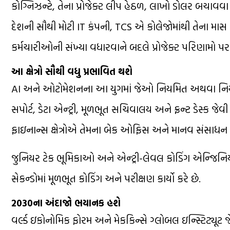
કોગ્નિઝન્ટે, તેના પ્રોજેક્ટ લીપ હેઠળ, લાખો ડોલર બચાવવા મ
દેશની સૌથી મોટી IT કંપની, TCS એ કોલેજોમાંથી તેના માસ 
કર્મચારીઓની સંખ્યા વધારવાને બદલે પ્રોજેક્ટ પરિણામો પર ધ્
આ ક્ષેત્રો સૌથી વધુ પ્રભાવિત થશે
AI અને ઓટોમેશનના આ યુગમાં જેઓ નિયમિત અથવા નિયમિત
સપોર્ટ, ડેટા એન્ટ્રી, મૂળભૂત સચિવાલય અને ફ્રન્ટ ડેસ્ક જેવી ન
ફાઇનાન્સ ક્ષેત્રોએ તેમના બેક ઓફિસ અને માનવ સંસાધન વ
જુનિયર ટેક ભૂમિકાઓ અને એન્ટ્રી-લેવલ કોડિંગ એન્જિનિયર
સેકન્ડોમાં મૂળભૂત કોડિંગ અને પરીક્ષણ કાર્યો કરે છે.
2030ના અંદાજો ભયાનક હશે
વર્લ્ડ ઇકોનોમિક ફોરમ અને મેકકિન્સે ગ્લોબલ ઇન્સ્ટિટ્યૂટ 