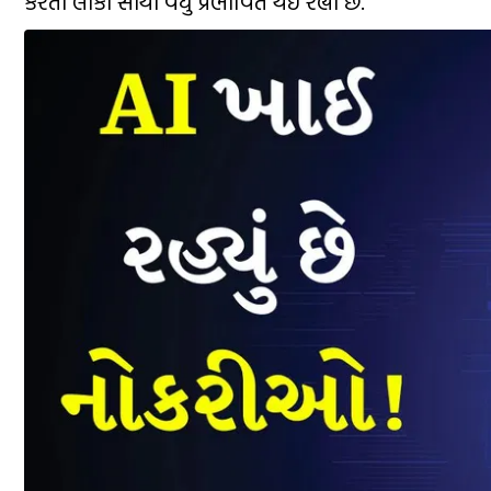
કરતા લોકો સૌથી વધુ પ્રભાવિત થઈ રહ્યા છે.