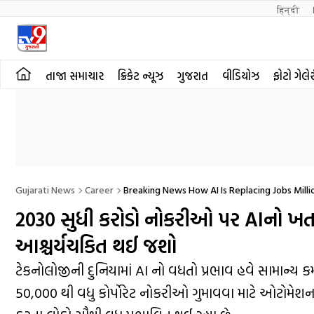
हिन्दी 
તાજા સમાચાર
ક્રિકેટ ન્યૂઝ
ગુજરાત
વીડિયોઝ
ફોટો ગેલે
Gujarati News
Career
Breaking News How AI Is Replacing Jobs Mil
2030 સુધી કરોડો નોકરીઓ પર AIનો ખતરો! પ
આશ્ચર્યચકિત થઈ જશો
ટેકનોલોજીની દુનિયામાં AI નો વધતો પ્રભાવ હવે સામાન્ય 
50,000 થી વધુ કોર્પોરેટ નોકરીઓ ગુમાવવા માટે ઓટોમેશન