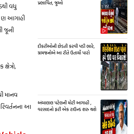
પ્રભાવિત, જુઓ
ડથી વધુ
ની પણ આગાહી
ી જૂની
દીકરીઓની છેડતી કરવી પડી ભારે,
ગ્રામજનોએ આ રીતે ઉતાર્યો પારો
્ષેત્રો,
ેવી માનવ
અંબાલાલ પટેલની મોટી આગાહી ,
 પરિવર્તનના આ
વરસાદનો ફરી એક રાઉન્ડ શરુ થશે