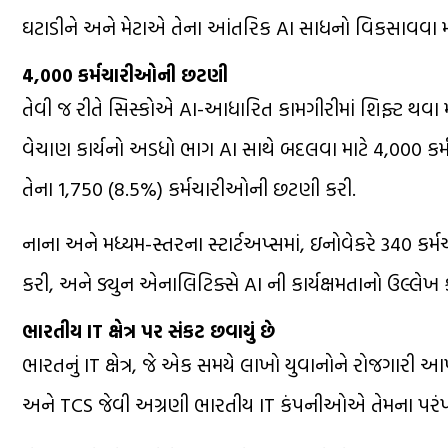
ઘટાડીને અને મેટાએ તેના આંતરિક AI સાધનો વિકસાવવા મ
4,000 કર્મચારીઓની છટણી
તેવી જ રીતે સિસ્કોએ AI-આધારિત કામગીરીમાં શિફ્ટ થવા મા
વેચાણ કાર્યનો અડધો ભાગ AI સાથે બદલવા માટે 4,000 કર્
તેના 1,750 (8.5%) કર્મચારીઓની છટણી કરી.
નાના અને મધ્યમ-સ્તરના સ્ટાર્ટઅપ્સમાં, ઇનોવેકરે 340 કર્
કરી, અને ડ્યુન એનાલિટિક્સે AI ની કાર્યક્ષમતાનો ઉલ્લે
ભારતીય IT ક્ષેત્ર પર સંકટ છવાયું છે
ભારતનું IT ક્ષેત્ર, જે એક સમયે લાખો યુવાનોને રોજગારી આપતુ
અને TCS જેવી અગ્રણી ભારતીય IT કંપનીઓએ તેમના પરંપરાગત