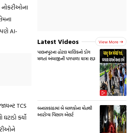
રેટ નોકરીઓના
તેમના
ણપણે AI-
Latest Videos
View More
પાલનપુરના હોટલ માલિકનો ડોગ
મળતાં અંબાજીની પગપાળા યાત્રા શરૂ
 જાયન્ટ TCS
બનાસકાંઠામાં બે બાળકોના મોતથી
આરોગ્ય વિભાગ એલર્ટ
ઘટાડો કર્યો
ચારીઓને