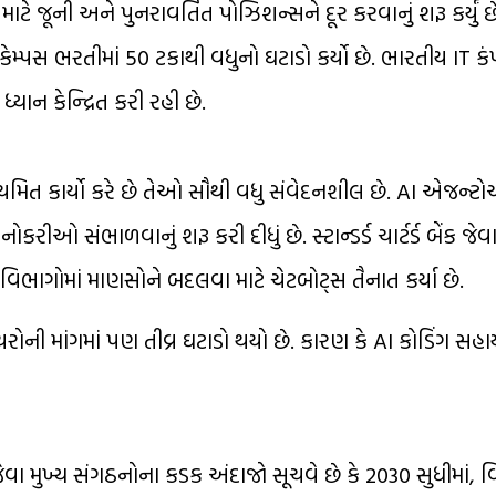
ાટે જૂની અને પુનરાવર્તિત પોઝિશન્સને દૂર કરવાનું શરૂ કર્યું 
કેમ્પસ ભરતીમાં 50 ટકાથી વધુનો ઘટાડો કર્યો છે. ભારતીય IT 
યાન કેન્દ્રિત કરી રહી છે.
 કાર્યો કરે છે તેઓ સૌથી વધુ સંવેદનશીલ છે. AI એજન્ટોએ
ોકરીઓ સંભાળવાનું શરૂ કરી દીધું છે. સ્ટાન્ડર્ડ ચાર્ટર્ડ બેંક જેવ
િભાગોમાં માણસોને બદલવા માટે ચેટબોટ્સ તૈનાત કર્યા છે.
ોની માંગમાં પણ તીવ્ર ઘટાડો થયો છે. કારણ કે AI કોડિંગ સહા
જેવા મુખ્ય સંગઠનોના કડક અંદાજો સૂચવે છે કે 2030 સુધીમાં, વિ