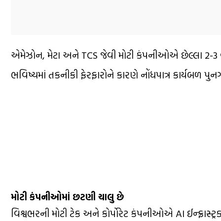
એમેઝોન, મેટા અને TCS જેવી મોટી કંપનીઓએ છેલ્લા 2-3 
ભવિષ્યમાં તકનીકી ફેરફારોને કારણે નોંધપાત્ર કાર્યબળ પુનર્
મોટી કંપનીઓમાં છટણી ચાલુ છે
વિશ્વભરની મોટી ટેક અને કોર્પોરેટ કંપનીઓએ AI ઈન્ફ્રાસ્ટ્ર