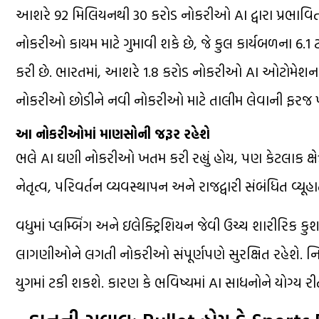
આશરે 92 મિલિયનથી 30 કરોડ નોકરીઓ AI દ્વારા પ્રભાવિત 
નોકરીઓ કાયમ માટે ગુમાવી શકે છે, જે કુલ કાર્યબળના 6.
કરી છે. ભારતમાં, આશરે 1.8 કરોડ નોકરીઓ AI ઓટોમેશનને
નોકરીઓ છોડીને નવી નોકરીઓ માટે તાલીમ લેવાની ફરજ પડ
આ નોકરીઓમાં માણસોની જરૂર રહેશે
ભલે AI ઘણી નોકરીઓ ખતમ કરી રહ્યું હોય, પણ કેટલાક ક્ષેત્રો
નેતૃત્વ, પરિવર્તન વ્યવસ્થાપન અને રાજદ્વારી સંબંધિત વ્યૂ
વધુમાં પ્લમ્બિંગ અને ઇલેક્ટ્રિશિયન જેવી ઉચ્ચ શારીરિક
લાગણીઓને લગતી નોકરીઓ સંપૂર્ણપણે સુરક્ષિત રહેશે. નિષ
યુગમાં ટકી શકશે. કારણ કે ભવિષ્યમાં AI સાધનોને યોગ્ય રીત