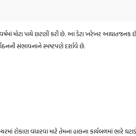
વર્ષમાં મોટા પાયે છટણી કરી છે. આ ડેટા ખરેખર આઘાતજનક છ
ગઠનની સંભાવનાને સ્પષ્ટપણે દર્શાવે છે.
ક્ચરમાં રોકાણ વધારવા માટે તેમના હાલના કાર્યબળમાં ભારે ઘટાડો 