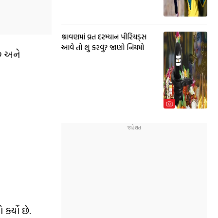
શ્રાવણમાં વ્રત દરમ્યાન પીરિયડ્સ
આવે તો શું કરવું? જાણો નિયમો
ે અને
કર્યો છે.