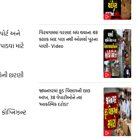
પોર્ટ અને
વિરમગામમાં વરસાદ બંધ થયાના 48
કલાક બાદ પણ નથી ઓસર્યા પૂરના
પાડવા માટે
પાણી- Video
રીઓની છટણી
જામનગરમાં ફૂડ વિભાગની લાલ
આંખ, 38 વેપારીઓને ત્યાં
'આકસ્મિક દરોડા'
. કોગ્નિઝન્ટ