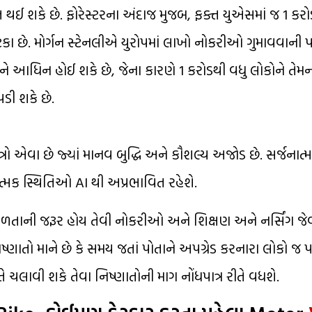
થઈ શકે છે. ફોરેસ્ટરના અંદાજ મુજબ, ફક્ત યુએસમાં જ 1 કરો
1 ટકા છે. મોર્ગન સ્ટેનલીએ યુરોપમાં લાખો નોકરીઓ ગુમાવવા
 આધિન હોઈ શકે છે, જેના કારણે 1 કરોડથી વધુ લોકોને તેમન
ી શકે છે.
 એવા છે જ્યાં માનવ બુદ્ધિ અને કૌશલ્ય અજોડ છે. સર્જનાત્મક ક
હાત્મક સ્થિતિઓ AI થી અપ્રભાવિત રહેશે.
 કુશળતાની જરૂર હોય તેવી નોકરીઓ અને શિક્ષણ અને નર્સિંગ જ
્ણાતો માને છે કે સમય જતાં પોતાને અપગ્રેડ કરનારા લોકો જ
ે ચલાવી શકે તેવા નિષ્ણાતોની માગ નોંધપાત્ર રીતે વધશે.