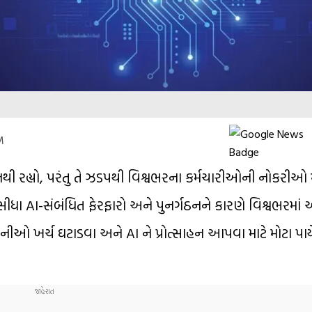
M
નથી રહ્યો, પરંતુ તે ઝડપથી વિશ્વભરના કર્મચારીઓની નોકરીઓ
 સીધા AI-સંબંધિત ફેરફારો અને પુનર્ગઠનને કારણે વિશ્વભરમાં
પનીઓ ખર્ચ ઘટાડવા અને AI ને પ્રોત્સાહન આપવા માટે મોટા પા