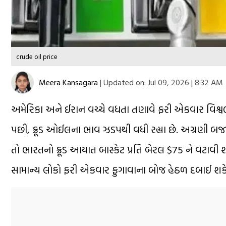
crude oil price
Meera Kansagara
|
Updated on:
Jul 09, 2026 | 8:32 AM
અમેરિકા અને ઈરાન વચ્ચે વધતા તણાવે ફરી એકવાર વિશ્વભરમ
પછી, ક્રૂડ ઓઈલના ભાવ ઝડપથી વધી રહ્યા છે. અગ્રણી બજા
તો ભારતનો ક્રૂડ આયાત બાસ્કેટ પ્રતિ બેરલ $75 ને વટાવી
સામાન્ય લોકો ફરી એકવાર ફુગાવાના બોજ હેઠળ દબાઈ શકે