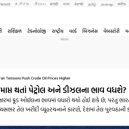
News9
ಕನ್ನಡ
తెలుగు
मराठी
বাংলা
ਪੰਜਾਬੀ
தமிழ்
മലയാളം
मनी9
રી
રાશિફળ
ટેકનોલોજી
રાષ્ટ્રીય
વર્લ્ડ
બિઝનેસ
વેબસ્ટોરી
મ
Iran Tensions Push Crude Oil Prices Higher
સમાપ્ત થતાં પેટ્રોલ અને ડીઝલના ભાવ વધશે?
રમાં ક્રૂડ ઓઈલના ભાવમાં વધારો થયો હોઈ શકે છે, પરંતુ ભારત
ધ્યસભર તેલ ખરીદી વ્યૂહરચનાને કારણે, દેશમાં તેલ પુરવઠાન