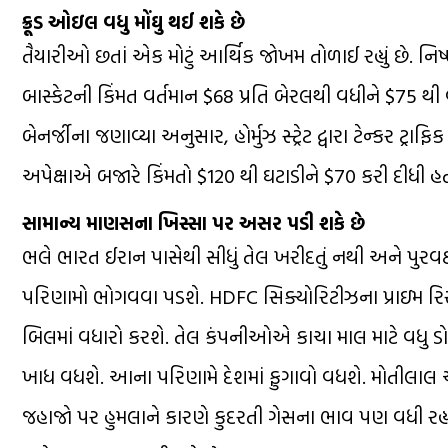
ક્રૂડ ઓઇલ વધુ મોંઘુ થઈ શકે છે
તૈયારીઓ છતાં એક મોટું આર્થિક જોખમ તોળાઈ રહ્યું છે. નિષ્
બાસ્કેટની કિંમત વર્તમાન $68 પ્રતિ બેરલથી વધીને $75 થી
બેનર્જીના જણાવ્યા અનુસાર, હોર્મુઝ સ્ટ્રેટ દ્વારા ટેન્કર ટ્
અપેક્ષાએ બજારે કિંમતો $120 થી ઘટાડીને $70 કરી દીધી હતી
સામાન્ય માણસના ખિસ્સા પર અસર પડી શકે છે
ભલે ભારત ઈરાન પાસેથી સીધું તેલ ખરીદતું નથી અને પુર
પરિણામો ભોગવવા પડશે. HDFC સિક્યોરિટીઝના પ્રાઇમ રિસ
બિલમાં વધારો કરશે. તેલ કંપનીઓએ કાચા માલ માટે વધુ ડ
ખાધ વધશે. આના પરિણામે દેશમાં ફુગાવો વધશે. મોતીલાલ ઓસ
જહાજો પર હુમલાને કારણે કુદરતી ગેસના ભાવ પણ વધી રહ્