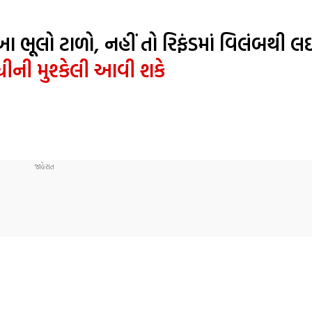
આ ભૂલો ટાળો, નહીં તો રિફંડમાં વિલંબથી લ
ીની મુશ્કેલી આવી શકે