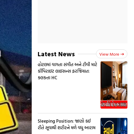
Latest News
View More
હોટલમાં વાગતા સંગીત અને ટીવી માટે
કૉપિરાઇટ લાઇસન્સ ફરજિયાત:
કલકત્તા HC
Sleeping Position: જાણો કઈ
રીતે સૂવાથી શરીરને મળે વધુ આરામ