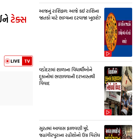
આજનું રાશિફળ: આજે કઈ રાશિના
ઈને
ટેક્સ
જાતકો માટે ભાગ્યના દરવાજા ખુલશે?
LIVE
TV
વડોદરામાં શાળાના વિદ્યાર્થીઓને
દુકાનોમાં ભણાવવાની દરખાસ્તથી
વિવાદ
સુરતમાં આવાસ ફાળવણી મુદ્દે
જહાંગીરપુરાના રહીશોનો ઉગ્ર વિરોધ