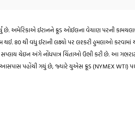
ર્યું છે. અમેરિકાએ ઈરાનને ક્રૂડ ઓઈલના વેચાણ પરની કામચલ
બ થઈ. 80 થી વધુ ઈરાની લક્ષ્યો પર લશ્કરી હુમલાઓ કરવામાં આવ
વિક સપ્લાય ચેઇન અંગે નોંધપાત્ર ચિંતાઓ ઉભી કરી છે. આ ગભરા
ની આસપાસ પહોંચી ગયું છે, જ્યારે યુએસ ક્રૂડ (NYMEX WTI) 