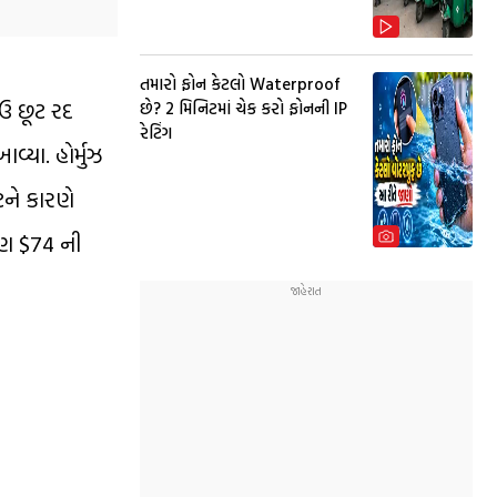
તમારો ફોન કેટલો Waterproof
ાઉ છૂટ રદ
છે? 2 મિનિટમાં ચેક કરો ફોનની IP
રેટિંગ
્યા. હોર્મુઝ
ટને કારણે
પણ $74 ની