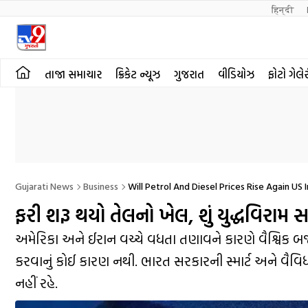
हिन्दी 
તાજા સમાચાર
ક્રિકેટ ન્યૂઝ
ગુજરાત
વીડિયોઝ
ફોટો ગેલે
Gujarati News
Business
Will Petrol And Diesel Prices Rise Again US 
ફરી શરૂ થયો તેલનો ખેલ, શું યુદ્ધવિરામ 
અમેરિકા અને ઈરાન વચ્ચે વધતા તણાવને કારણે વૈશ્વિક બજા
કરવાનું કોઈ કારણ નથી. ભારત સરકારની સ્માર્ટ અને વૈવિ
નહીં રહે.