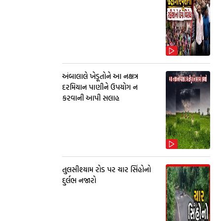
અંબાલાલે ખેડૂતોને આ નક્ષત્ર
દરમિયાન પાણીને ઉપયોગ ન
કરવાની આપી સલાહ
તુલસીશ્યામ રોડ પર ચાર સિંહોનો
દુર્લભ નજારો