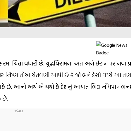
ાં ચિંતા વધારી છે. યુદ્ધવિરામના અંત અને ઈરાન પર નવા પ્રત
ર નિષ્ણાતોએ ચેતવણી આપી છે કે જો બંને દેશો વચ્ચે આ તણા
 શકે છે. આનો અર્થ એ થયો કે દેશનું આયાત બિલ નોંધપાત્ર બન
 છે.