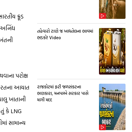
ારતીય ક્રૂડ
અનિંદ્ય
તહેવારો ટાણે જ ખાદ્યતેલના ભાવમાં
ભડકો! Video
 અંતની
થવાના પરોક્ષ
 ભારતના આયાત
રાજકોટમાં ફરી જળસંકટના
ભણકારા, મનપાએ સરકાર પાસે
ચાલુ ખાતાની
માગી મદદ
ું કે LNG
માં સામાન્ય