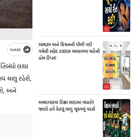
બાથરૂમ અને કિચનની પીળી પડી
SHARE
ગયેલી સફેદ ટાઇલ્સ ચમકાવવા માટેની
હોમ ટિપ્સ!
િબંધો લાદ્યા
વ ચાલુ રહેશે,
શે, અને
અમદાવાદમાં રિક્ષા ભાડામાં વધારો!
જાણો હવે કેટલું ભાડુ ચૂકવવું પડશે