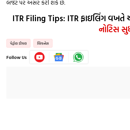
બજેટ પર અસર કરી શકે છે.
ITR Filing Tips: ITR ફાઇલિંગ વખતે 
નોટિસ સુધ
પેટ્રોલ ડીઝલ
બિઝનેસ
Follow Us