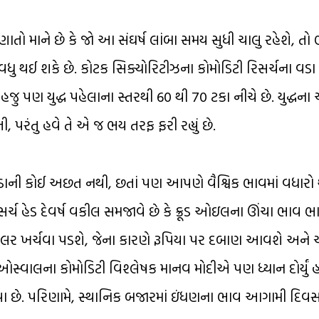
ણાતો માને છે કે જો આ સંઘર્ષ લાંબા સમય સુધી ચાલુ રહેશે, તો ભ
 વધુ થઈ શકે છે. કોટક સિક્યોરિટીઝના કોમોડિટી રિસર્ચના વડા 
રાફિક હજુ પણ યુદ્ધ પહેલાના સ્તરથી 60 થી 70 ટકા નીચે છે. યુદ્ધના
, પરંતુ હવે તે એ જ ભય તરફ ફરી રહ્યું છે.
વઠાની કોઈ અછત નથી, છતાં પણ આપણે વૈશ્વિક ભાવમાં વધારો 
ર્ચ હેડ દેવર્ષ વકીલ સમજાવે છે કે ક્રૂડ ઓઇલના ઊંચા ભાવ
ોલર ખર્ચવા પડશે, જેના કારણે રૂપિયા પર દબાણ આવશે અને 
્વાલના કોમોડિટી વિશ્લેષક માનવ મોદીએ પણ ધ્યાન દોર્યું હત
યા છે. પરિણામે, સ્થાનિક બજારમાં ઇંધણના ભાવ આગામી દિવસો