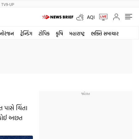
TV9-UP
AQI
નોરંજન
ટ્રેન્ડિંગ
ટોપિક
કૃષિ
મહારાષ્ટ્ર
ભક્તિ સમાચાર
 પાસે ચિંતા
ી કોઈ અછત