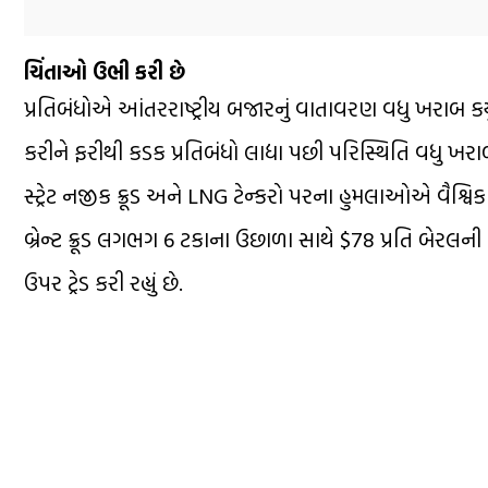
ચિંતાઓ ઉભી કરી છે
પ્રતિબંધોએ આંતરરાષ્ટ્રીય બજારનું વાતાવરણ વધુ ખરાબ ક
કરીને ફરીથી કડક પ્રતિબંધો લાદ્યા પછી પરિસ્થિતિ વધુ ખરા
સ્ટ્રેટ નજીક ક્રૂડ અને LNG ટેન્કરો પરના હુમલાઓએ વૈશ્
બ્રેન્ટ ક્રૂડ લગભગ 6 ટકાના ઉછાળા સાથે $78 પ્રતિ બેરલ
ઉપર ટ્રેડ કરી રહ્યું છે.