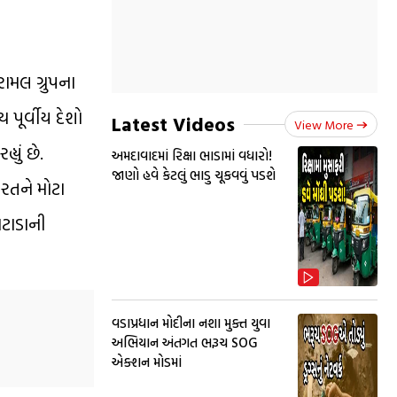
ામલ ગ્રુપના
 પૂર્વીય દેશો
Latest Videos
View More
યું છે.
અમદાવાદમાં રિક્ષા ભાડામાં વધારો!
જાણો હવે કેટલું ભાડુ ચૂકવવું પડશે
ારતને મોટા
ઘટાડાની
વડાપ્રધાન મોદીના નશા મુક્ત યુવા
અભિયાન અંતગત ભરૂચ SOG
એક્શન મોડમાં