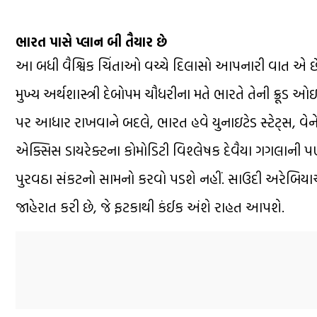
ભારત પાસે પ્લાન બી તૈયાર છે
આ બધી વૈશ્વિક ચિંતાઓ વચ્ચે દિલાસો આપનારી વાત એ છે કે
મુખ્ય અર્થશાસ્ત્રી દેબોપમ ચૌધરીના મતે ભારતે તેની ક્રૂડ ઓઇલ
પર આધાર રાખવાને બદલે, ભારત હવે યુનાઇટેડ સ્ટેટ્સ, વેનેઝ
એક્સિસ ડાયરેક્ટના કોમોડિટી વિશ્લેષક દેવૈયા ગગલાની પણ 
પુરવઠા સંકટનો સામનો કરવો પડશે નહીં. સાઉદી અરેબિયાએ
જાહેરાત કરી છે, જે ફટકાથી કંઈક અંશે રાહત આપશે.