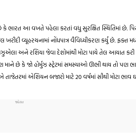
 ભારત આ વખતે પહેલા કરતાં વધુ સુરક્ષિત સ્થિતિમાં છે. પિર
 ખરીદી વ્યૂહરચનામાં નોંધપાત્ર વૈવિધ્યીકરણ કર્યું છે. ફક્ત મધ્ય
ુએલા અને રશિયા જેવા દેશોમાંથી મોટા પાયે તેલ આયાત કરી રહ્
માને છે કે જો હોર્મુઝ સ્ટ્રેટમાં સમસ્યાઓ ઊભી થાય તો પણ ભ
 તાજેતરમાં એશિયન બજારો માટે 20 વર્ષમાં સૌથી મોટા ભાવ 