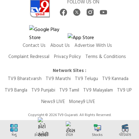
FOLLOW US ON
Contact Us
About Us
Advertise With Us
Complaint Redressal
Privacy Policy
Terms & Conditions
Network Sites :
TV9 Bharatvarsh
TV9 Marathi
TV9 Telugu
TV9 Kannada
TV9 Bangla
TV9 Punjabi
TV9 Tamil
TV9 Malayalam
TV9 UP
News9 LIVE
Money9 LIVE
Copyright © 2026 TV9 Gujarati. All Rights Reserved.
મેનુ
ફોટો સ્ટોરી
રીલ્સ
Stocks
વીડિયોઝ