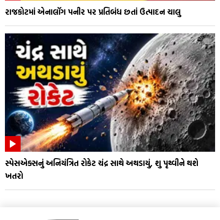
રાજકોટમાં એનાલૉગ પનીર પર પ્રતિબંધ છતાં ઉત્પાદન ચાલુ
સ્પેસએક્સનું અનિયંત્રિત રોકેટ ચંદ્ર સાથે અથડાયું, શુ પૃથ્વીને થશે
ખતરો