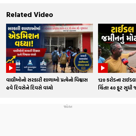
Related Video
વાલીઓનો સરકારી શાળાઓ પ્રત્યેનો વિશ્વાસ
₹120 કરોડના ટાઈડલ 
હવે દિવસેને દિવસે વધ્યો
ચિંતા! 40 ફૂટ સુધી