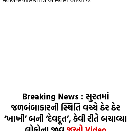
મહાનગરપાલિકા તંત્ર એ સહારો આપ્યો છે.
Breaking News : સુરતમાં
જળબંબાકારની સ્થિતિ વચ્ચે ઠેર ઠેર
‘ખાખી’ બની ‘દેવદૂત’, કેવી રીતે બચાવ્યા
લોકોના જીવ
જુઓ Video