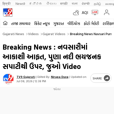
हिन्दी 
News9
ಕನ್ನಡ
తెలుగు
मराठी
বাংলা
ਪੰਜਾਬੀ
தமிழ்
മലയാ
AQI
તાજા સમાચાર
ક્રિકેટ ન્યૂઝ
ગુજરાત
વીડિયોઝ
ફોટો ગેલેરી
રાશિફ
Gujarati News
Videos
Gujarat Videos
Breaking News Navsari Purna
Breaking News : નવસારીમાં
આકાશી આફત, પુણા નદી ભયજનક
સપાટીથી ઉપર, જુઓ Video
TV9 Gujarati
|
Edited By:
Nirupa Duva
|
Updated on:
SHARE
Jul 08, 2026 | 12:38 PM