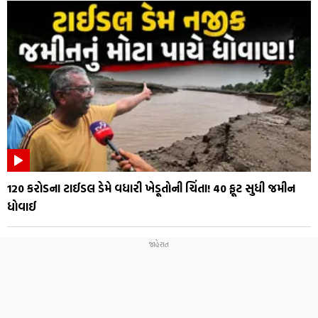
₹120 કરોડના ટાઈડલ ડેમે વધારી ખેડૂતોની ચિંતા! 40 ફૂટ સુધી જમીન
ધોવાઈ