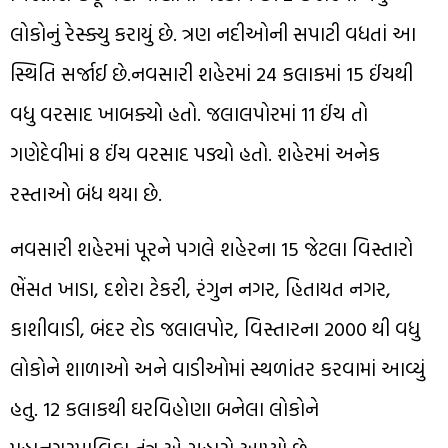
લોકોનું રેસ્ક્યુ કરાયું છે. ત્રણ નદીઓની સપાટી વધતાં આ
સ્થિતિ સર્જાઈ છે.નવસારી શહેરમાં 24 કલાકમાં 15 ઈંચથી
વધુ વરસાદ ખાબક્યો હતો. જલાલપોરમાં 11 ઈંચ તો
ગણેદેવીમાં 8 ઈંચ વરસાદ પડ્યો હતો. શહેરમાં અનેક
રસ્તાઓ બંધ થયા છે.
નવસારી શહેરમાં પૂરને પગલે શહેરના 15 જેટલા વિસ્તારો
ભેંસત ખાડા, દશેરા ટેકરી, રંગુન નગર, હિતાયત નગર,
કાશીવાડી, બંદર રોડ જલાલપોર, વિસ્તારના 2000 થી વધુ
લોકોને શાળાઓ અને વાડીઓમાં સ્થળાંતર કરવામાં આવ્યું
હતુ. 12 કલાકથી ઘરવિહોણા બનેલા લોકોને