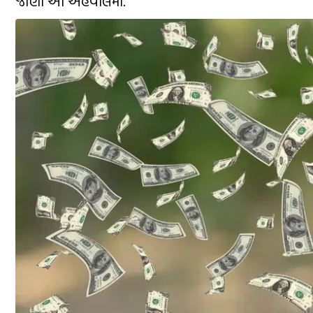
જાણો આ અહેવાલમાં.