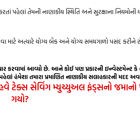
 કરતાં પહેલાં તેમની નાણાકીય સ્થિતિ અને સુરક્ષાના નિયમોની 
વા માટે અત્યારે યોગ્ય બેંક અને યોગ્ય સમયગાળો પસંદ કરીને
ાર કરવામાં આવ્યો છે. આને કોઈ પણ પ્રકારની ઇન્વેસ્ટમેન્ટ કે
પહેલાં હંમેશા તમારા પ્રમાણિત નાણાકીય સલાહકારની મદદ અવશ
વે ટેક્સ સેવિંગ મ્યુચ્યુઅલ ફંડ્સનો જમાનો
ગયો?