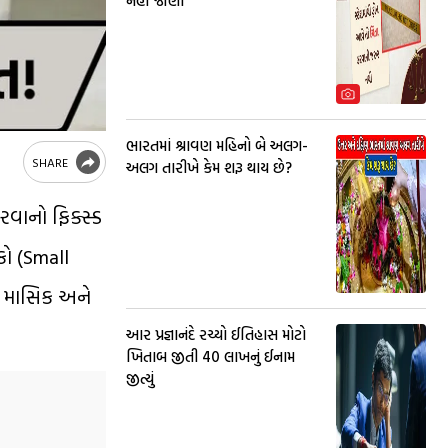
નહીં જાણો
ભારતમાં શ્રાવણ મહિનો બે અલગ-
SHARE
અલગ તારીખે કેમ શરૂ થાય છે?
રવાનો ફિક્સ્ડ
કો (Small
ની માસિક અને
આર પ્રજ્ઞાનંદે રચ્યો ઈતિહાસ મોટો
ખિતાબ જીતી 40 લાખનું ઈનામ
જીત્યું