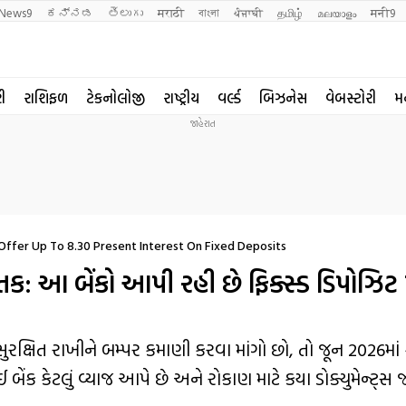
News9
ಕನ್ನಡ
తెలుగు
मराठी
বাংলা
ਪੰਜਾਬੀ
தமிழ்
മലയാളം
मनी9
રી
રાશિફળ
ટેકનોલોજી
રાષ્ટ્રીય
વર્લ્ડ
બિઝનેસ
વેબસ્ટોરી
મ
Offer Up To 8.30 Present Interest On Fixed Deposits
ક: આ બેંકો આપી રહી છે ફિક્સ્ડ ડિપોઝિટ
 સુરક્ષિત રાખીને બમ્પર કમાણી કરવા માંગો છો, તો જૂન 2026માં 
ંક કેટલું વ્યાજ આપે છે અને રોકાણ માટે કયા ડોક્યુમેન્ટ્સ જર