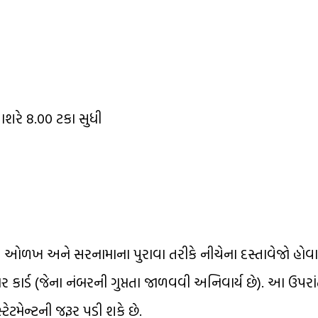
શરે 8.00 ટકા સુધી
 ઓળખ અને સરનામાના પુરાવા તરીકે નીચેના દસ્તાવેજો હોવા 
ર કાર્ડ (જેના નંબરની ગુપ્તતા જાળવવી અનિવાર્ય છે). આ ઉપરાં
ટમેન્ટની જરૂર પડી શકે છે.