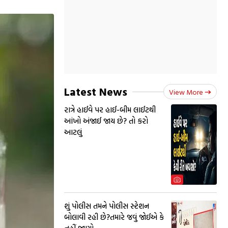
Latest News
View More
રાત્રે હાઈવે પર હાઈ-બીમ લાઈટથી
આંખો અંજાઈ જાય છે? તો કરો
આટલું
શું પોલીસ તમને પોલીસ સ્ટેશન
બોલાવી રહી છે?તમારે જવું જોઈએ કે