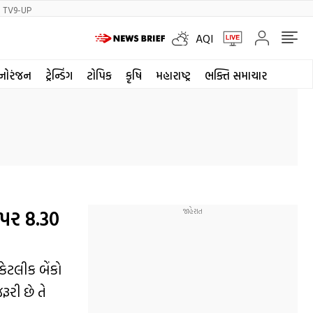
TV9-UP
AQI
નોરંજન
ટ્રેન્ડિંગ
ટોપિક
કૃષિ
મહારાષ્ટ્ર
ભક્તિ સમાચાર
 પર 8.30
કેટલીક બેંકો
ૂરી છે તે