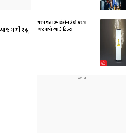
ગરમ થતો સ્માર્ટફોન ઠંડો કરવા
જ મળી રહ્યું
અજમાવો આ 5 ટ્રિક્સ !