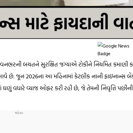
ની જીવનભરની બચતને સુરક્ષિત જગ્યાએ રોકીને નિયમિત કમાણી ક
આવે છે. જૂન 2026ના આ મહિનામાં કેટલીક નાની ફાઇનાન્સ બેં
 ઘણું વધારે વ્યાજ ઓફર કરી રહી છે, જે તેમની નિવૃત્તિ પછી