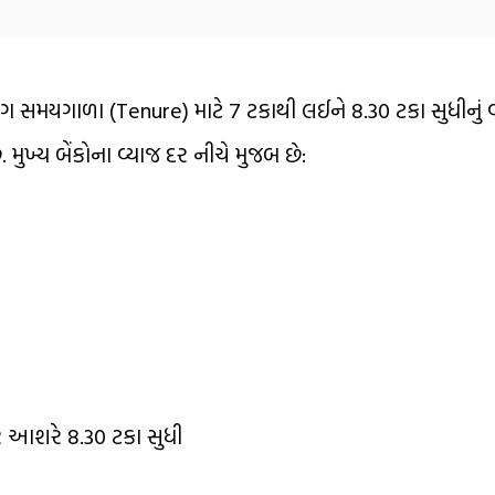
મયગાળા (Tenure) માટે 7 ટકાથી લઈને 8.30 ટકા સુધીનું વ્યા
. મુખ્ય બેંકોના વ્યાજ દર નીચે મુજબ છે:
ર આશરે 8.30 ટકા સુધી