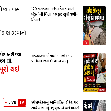
યોગ્ય તપાસ
₹120 કરોડના ટાઈડલ ડેમે વધારી
ખેડૂતોની ચિંતા! 40 ફૂટ સુધી જમીન
ધોવાઈ
 રોકાણ કરવાનો
 શેર ખરીદવા-
રાજકોટમાં એનાલૉગ પનીર પર
્ય લો.
પ્રતિબંધ છતાં ઉત્પાદન ચાલુ
 પૂરો થઈ
LIVE
TV
સ્પેસએક્સનું અનિયંત્રિત રોકેટ ચંદ્ર
સાથે અથડાયું, શુ પૃથ્વીને થશે ખતરો