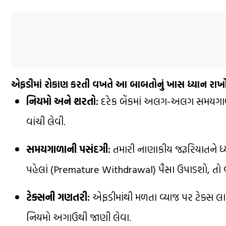
એફડીમાં રોકાણ કરતી વખતે આ બાબતોનું ખાસ ધ્યાન રાખ
નિયમો અને શરતો:
દરેક બેંકમાં અલગ-અલગ સમયગાળા 
વાંચી લેવી.
સમયગાળાની પસંદગી:
તમારી નાણાકીય જરૂરિયાતને ધ્ય
પહેલાં (Premature Withdrawal) પૈસા ઉપાડશો, તો વ્
ટેક્સની ગણતરી:
એફડીમાંથી મળતા વ્યાજ પર ટેક્સ લાગ
નિયમો અગાઉથી જાણી લેવા.