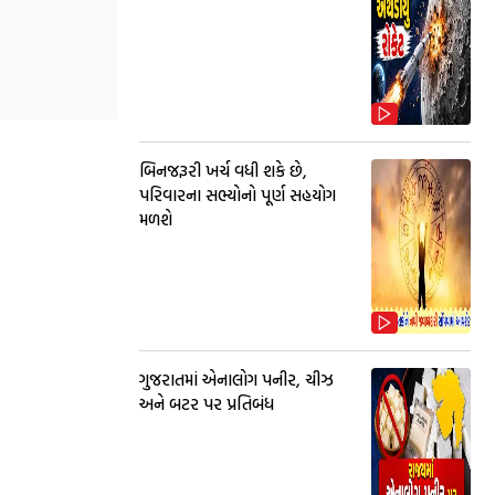
બિનજરૂરી ખર્ચ વધી શકે છે,
પરિવારના સભ્યોનો પૂર્ણ સહયોગ
મળશે
ગુજરાતમાં એનાલોગ પનીર, ચીઝ
અને બટર પર પ્રતિબંધ