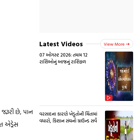
Latest Videos
View More
07 ઓગસ્ટ 2026: તમામ 12
રાશિઓનું આજનું રાશિફળ
જરૂરી છે, પાન
વરસાદના કારણે ખેડૂતોની ચિંતામાં
વધારો, કિશાન સંઘનો ગ્રાઉન્ડ સર્વે
ત એડ્રેસ