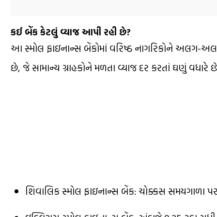
કઈ બેંક કેટલું વ્યાજ આપી રહી છે?
આ સ્મોલ ફાઇનાન્સ બેંકોમાં વરિષ્ઠ નાગરિકોને અલગ-અલગ સ
છે, જે સામાન્ય ગ્રાહકોને મળતા વ્યાજ દર કરતાં ઘણું વધારે છે
શિવાલિક સ્મોલ ફાઇનાન્સ બેંક: ચોક્કસ સમયગાળા પ