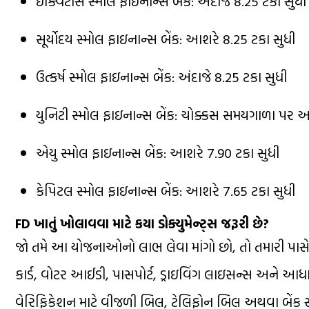
ઇક્વિટાસ સ્મોલ ફાઇનાન્સ બેંક: અંદાજે 8.25 ટકા સુધી
સૂર્યોદય સ્મોલ ફાઇનાન્સ બેંક: આશરે 8.25 ટકા સુધી
ઉત્કર્ષ સ્મોલ ફાઇનાન્સ બેંક: અંદાજે 8.25 ટકા સુધી
યુનિટી સ્મોલ ફાઇનાન્સ બેંક: ચોક્કસ સમયગાળા પર આ
એયુ સ્મોલ ફાઇનાન્સ બેંક: આશરે 7.90 ટકા સુધી
કેપિટલ સ્મોલ ફાઇનાન્સ બેંક: આશરે 7.65 ટકા સુધી
FD ખાતું ખોલાવવા માટે કયા ડોક્યુમેન્ટ્સ જરૂરી છે?
જો તમે આ યોજનાઓનો લાભ લેવા માંગો છો, તો તમારી પાસે
કાર્ડ, વોટર આઈડી, પાસપોર્ટ, ડ્રાઇવિંગ લાઇસન્સ અને આધા
વેરિફિકેશન માટે વીજળી બિલ, ટેલિફોન બિલ અથવા બેંક સ્ટે