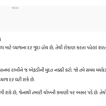
ો
માટે વ્યાજના દર જુદા હોય છે, તેથી રોકાણ કરતા પહેલાં શ
ાનમાં રાખીને જ એફડીની મુદત નક્કી કરો. જો તમે સમય મર્યાદા 
યાજ દર ઘટી શકે છે.
ી શકે છે, જેનાથી તમારી ચોખ્ખી કમાણી પર અસર પડે છે. તેથી