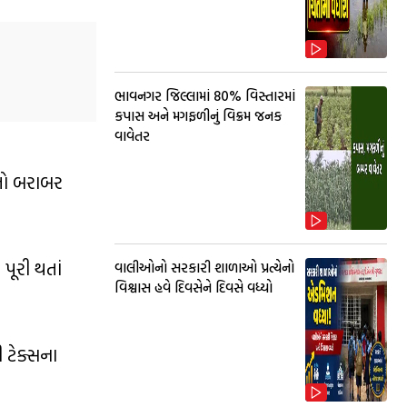
ભાવનગર જિલ્લામાં 80% વિસ્તારમાં
કપાસ અને મગફળીનું વિક્રમ જનક
વાવેતર
રતો બરાબર
પૂરી થતાં
વાલીઓનો સરકારી શાળાઓ પ્રત્યેનો
વિશ્વાસ હવે દિવસેને દિવસે વધ્યો
 ટેક્સના