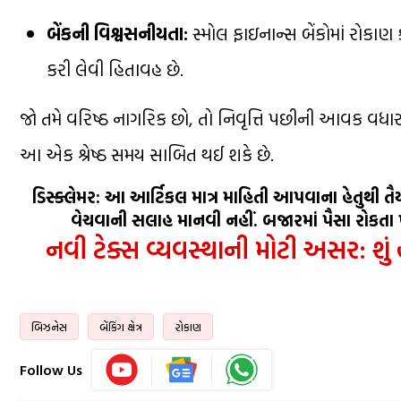
બેંકની વિશ્વસનીયતા:
સ્મોલ ફાઇનાન્સ બેંકોમાં રોકાણ
કરી લેવી હિતાવહ છે.
જો તમે વરિષ્ઠ નાગરિક છો, તો નિવૃત્તિ પછીની આવક વધાર
આ એક શ્રેષ્ઠ સમય સાબિત થઈ શકે છે.
ડિસ્ક્લેમર: આ આર્ટિકલ માત્ર માહિતી આપવાના હેતુથી તૈય
વેચવાની સલાહ માનવી નહીં. બજારમાં પૈસા રોકતા 
નવી ટેક્સ વ્યવસ્થાની મોટી અસર: શું હ
બિઝનેસ
બેંકિંગ ક્ષેત્ર
રોકાણ
Follow Us