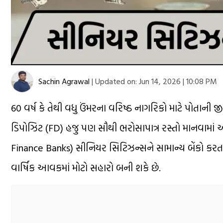
Sachin Agrawal
|
Updated on:
Jun 14, 2026 | 10:08 PM
60 વર્ષ કે તેથી વધુ ઉંમરના વરિષ્ઠ નાગરિકો માટે પોતા
ડિપોઝિટ (FD) હજુ પણ સૌથી ભરોસાપાત્ર રસ્તો માનવામાં 
Finance Banks) સીનિયર સિટિઝન્સને સામાન્ય બેંકો કરતાં
વાર્ષિક આવકમાં મોટો સહારો બની શકે છે.