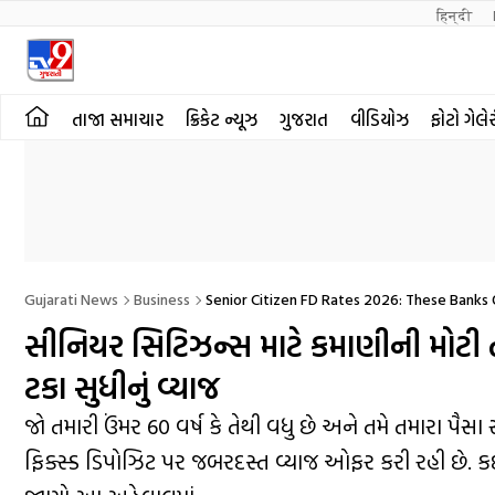
हिन्दी 
તાજા સમાચાર
ક્રિકેટ ન્યૂઝ
ગુજરાત
વીડિયોઝ
ફોટો ગેલે
Gujarati News
Business
Senior Citizen FD Rates 2026: These Banks 
સીનિયર સિટિઝન્સ માટે કમાણીની મોટી ત
ટકા સુધીનું વ્યાજ
જો તમારી ઉંમર 60 વર્ષ કે તેથી વધુ છે અને તમે તમારા પૈસા
ફિક્સ્ડ ડિપોઝિટ પર જબરદસ્ત વ્યાજ ઓફર કરી રહી છે. કઈ બે