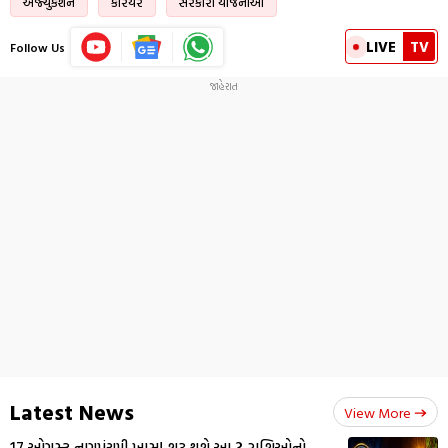
એજ્યુકેશન
કરિયર
સરકારી યોજનાઓ
LIVE
TV
Follow Us
Latest News
View More
17 ઓગસ્ટ નાગપંચમી ખાસ! શરૂ થશે આ 3 રાશિઓનો