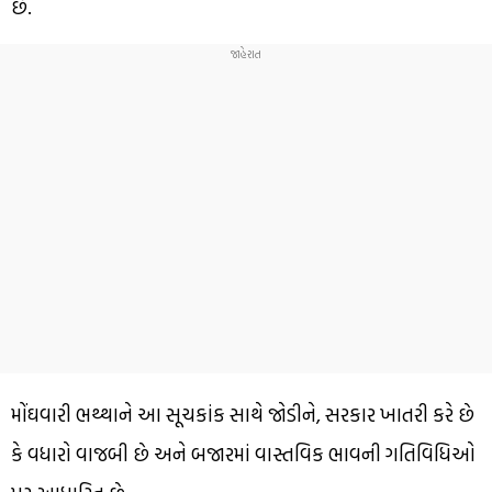
છે.
મોંઘવારી ભથ્થાને આ સૂચકાંક સાથે જોડીને, સરકાર ખાતરી કરે છે
કે વધારો વાજબી છે અને બજારમાં વાસ્તવિક ભાવની ગતિવિધિઓ