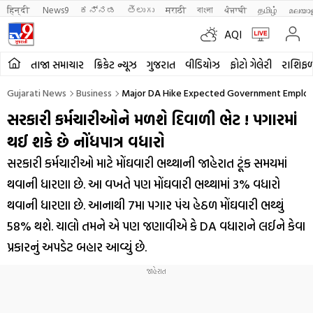
हिन्दी 
News9
ಕನ್ನಡ
తెలుగు
मराठी
বাংলা
ਪੰਜਾਬੀ
தமிழ்
മലയാ
AQI
તાજા સમાચાર
ક્રિકેટ ન્યૂઝ
ગુજરાત
વીડિયોઝ
ફોટો ગેલેરી
રાશિફ
Gujarati News
Business
Major DA Hike Expected Government Employe
સરકારી કર્મચારીઓને મળશે દિવાળી ભેટ ! પગારમાં
થઈ શકે છે નોંધપાત્ર વધારો
સરકારી કર્મચારીઓ માટે મોંઘવારી ભથ્થાની જાહેરાત ટૂંક સમયમાં
થવાની ધારણા છે. આ વખતે પણ મોંઘવારી ભથ્થામાં 3% વધારો
થવાની ધારણા છે. આનાથી 7મા પગાર પંચ હેઠળ મોંઘવારી ભથ્થું
58% થશે. ચાલો તમને એ પણ જણાવીએ કે DA વધારાને લઈને કેવા
પ્રકારનું અપડેટ બહાર આવ્યું છે.