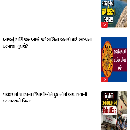
આજનું રાશિફળ: આજે કઈ રાશિના જાતકો માટે ભાગ્યના
દરવાજા ખુલશે?
વડોદરામાં શાળાના વિદ્યાર્થીઓને દુકાનોમાં ભણાવવાની
દરખાસ્તથી વિવાદ