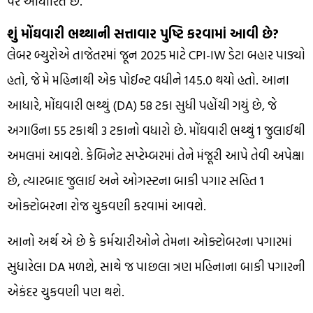
પર આધારિત છે.
શું મોંઘવારી ભથ્થાની સત્તાવાર પુષ્ટિ કરવામાં આવી છે?
લેબર બ્યુરોએ તાજેતરમાં જૂન 2025 માટે CPI-IW ડેટા બહાર પાડ્યો
હતો, જે મે મહિનાથી એક પોઈન્ટ વધીને 145.0 થયો હતો. આના
આધારે, મોંઘવારી ભથ્થું (DA) 58 ટકા સુધી પહોંચી ગયું છે, જે
અગાઉના 55 ટકાથી 3 ટકાનો વધારો છે. મોંઘવારી ભથ્થું 1 જુલાઈથી
અમલમાં આવશે. કેબિનેટ સપ્ટેમ્બરમાં તેને મંજૂરી આપે તેવી અપેક્ષા
છે, ત્યારબાદ જુલાઈ અને ઓગસ્ટના બાકી પગાર સહિત 1
ઓક્ટોબરના રોજ ચુકવણી કરવામાં આવશે.
આનો અર્થ એ છે કે કર્મચારીઓને તેમના ઓક્ટોબરના પગારમાં
સુધારેલા DA મળશે, સાથે જ પાછલા ત્રણ મહિનાના બાકી પગારની
એકંદર ચુકવણી પણ થશે.