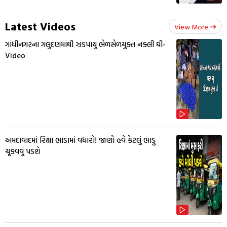
Latest Videos
View More
ગાંધીનગરના ગલુદણમાંથી ઝડપાયુ ભેળસેળયુક્ત નક્લી ઘી-
Video
અમદાવાદમાં રિક્ષા ભાડામાં વધારો! જાણો હવે કેટલું ભાડુ
ચૂકવવું પડશે