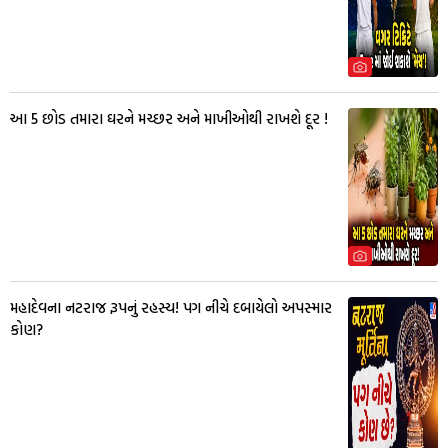
આ 5 છોડ તમારા ઘરને મચ્છર અને માખીઓથી રાખશે દૂર !
મહાદેવના નટરાજ રૂપનું રહસ્ય! પગ નીચે દબાયેલો અપસ્માર
કોણ?