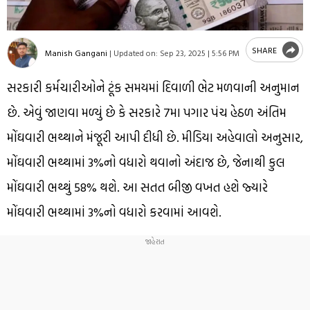
SHARE
Manish Gangani
|
Updated on:
Sep 23, 2025 | 5:56 PM
સરકારી કર્મચારીઓને ટૂંક સમયમાં દિવાળી ભેટ મળવાની અનુમાન
છે. એવું જાણવા મળ્યું છે કે સરકારે 7મા પગાર પંચ હેઠળ અંતિમ
મોંઘવારી ભથ્થાને મંજૂરી આપી દીધી છે. મીડિયા અહેવાલો અનુસાર,
મોંઘવારી ભથ્થામાં 3%નો વધારો થવાનો અંદાજ છે, જેનાથી કુલ
મોંઘવારી ભથ્થું 58% થશે. આ સતત બીજી વખત હશે જ્યારે
મોંઘવારી ભથ્થામાં 3%નો વધારો કરવામાં આવશે.