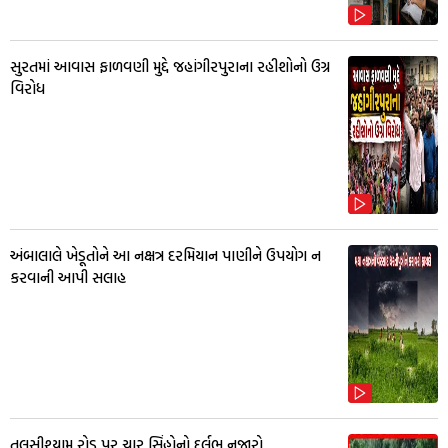
સુરતમાં આવાસ ફાળવણી મુદ્દે જહાંગીરપુરાના રહીશોનો ઉગ્ર
વિરોધ
અંબાલાલે ખેડૂતોને આ નક્ષત્ર દરમિયાન પાણીને ઉપયોગ ન
કરવાની આપી સલાહ
તુલસીશ્યામ રોડ પર ચાર સિંહોનો દુર્લભ નજારો