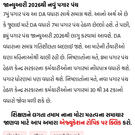
જાન્યુઆરી 2026થી નવું પગાર પંચ
7મું પગાર પંચ આ DA વધારા સાથે સમાપ્ત થશે. આનો અર્થ એ છે
કે જુલાઈ માટે DA વધારો 7મા પગાર પંચ હેઠળ છેલ્લો હશે. તે પછી,
8મું પગાર પંચ જાન્યુઆરી 2026થી લાગુ કરવામાં આવશે. DA
વધારાના સમગ્ર ગતિશીલતા બદલાઈ જશે. આ માટેની તૈયારીઓ
ઘણા મહિનાઓથી ચાલી રહી છે. નિષ્ણાતોના મતે, 8મા પગાર પંચ
હેઠળ કેન્દ્ર સરકારના કર્મચારીઓના પગારમાં નોંધપાત્ર વધારો થશે.
પગાર ધોરણમાં પણ વધારો થશે. નિષ્ણાતોના મતે, નવા પગાર પંચ
હેઠળ કેન્દ્ર સરકારના કર્મચારીઓના પગારમાં 30 થી 34 ટકાનો
વધારો જોવા મળી શકે છે.
શિક્ષણને લગતા તમામ નાના મોટા મહત્વના સમાચાર
જાણવા માટે આપ અમારા
એજ્યુકેશન ટોપિક પર ક્લિક
કરો.