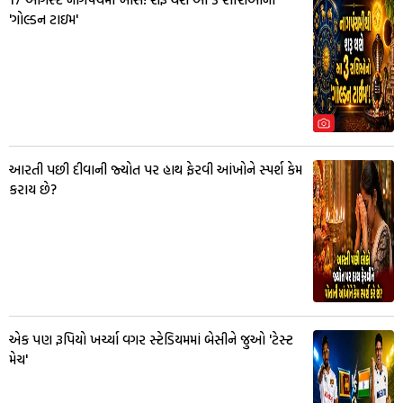
'ગોલ્ડન ટાઇમ'
આરતી પછી દીવાની જ્યોત પર હાથ ફેરવી આંખોને સ્પર્શ કેમ
કરાય છે?
એક પણ રૂપિયો ખર્ચ્યા વગર સ્ટેડિયમમાં બેસીને જુઓ 'ટેસ્ટ
મેચ'