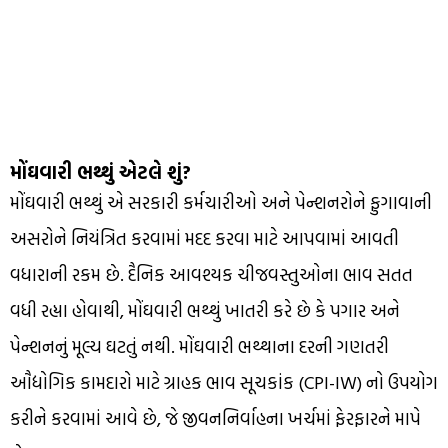
મોંઘવારી ભથ્થું એટલે શું?
મોંઘવારી ભથ્થું એ સરકારી કર્મચારીઓ અને પેન્શનરોને ફુગાવાની
અસરોને નિયંત્રિત કરવામાં મદદ કરવા માટે આપવામાં આવતી
વધારાની રકમ છે. દૈનિક આવશ્યક ચીજવસ્તુઓના ભાવ સતત
વધી રહ્યા હોવાથી, મોંઘવારી ભથ્થું ખાતરી કરે છે કે પગાર અને
પેન્શનનું મૂલ્ય ઘટતું નથી. મોંઘવારી ભથ્થાના દરની ગણતરી
ઔદ્યોગિક કામદારો માટે ગ્રાહક ભાવ સૂચકાંક (CPI-IW) નો ઉપયોગ
કરીને કરવામાં આવે છે, જે જીવનનિર્વાહના ખર્ચમાં ફેરફારને માપે