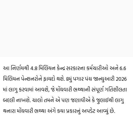
આ નિર્ણયથી 4.8 મિલિયન કેન્દ્ર સરકારના કર્મચારીઓ અને 6.6
મિલિયન પેન્શનરોને ફાયદો થશે. 8મું પગાર પંચ જાન્યુઆરી 2026
માં લાગુ કરવામાં આવશે, જે મોંઘવારી ભથ્થાની સંપૂર્ણ ગતિશીલતા
બદલી નાખશે. ચાલો તમને એ પણ જણાવીએ કે જુલાઈથી લાગુ
થનારા મોંઘવારી ભથ્થા અંગે કયા પ્રકારનું અપડેટ આવ્યું છે.