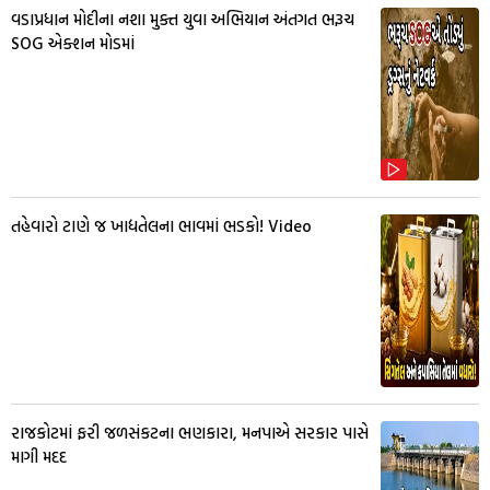
વડાપ્રધાન મોદીના નશા મુક્ત યુવા અભિયાન અંતગત ભરૂચ
SOG એક્શન મોડમાં
તહેવારો ટાણે જ ખાદ્યતેલના ભાવમાં ભડકો! Video
રાજકોટમાં ફરી જળસંકટના ભણકારા, મનપાએ સરકાર પાસે
માગી મદદ