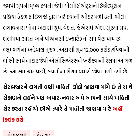
જયપી ગ્રુપની મુખ્ય કંપની જેપી એસોસિએટ્સને રિઝોલ્યુશન
પ્રક્રિયા હેઠળ 6 દિગ્ગજો દ્વારા ખરીદવાની ઓફર મળી હતી. બોલી
લગાવનારાઓમાં અદાણી ગ્રુપ, વેદાંત, જેએસપીએલ, સુરક્ષા ગ્રુપ,
દાલમિયા ભારત અને પીએનસી ઇન્ફ્રાટેકનો સમાવેશ થાય છે.
બ્લૂમબર્ગના અહેવાલ મુજબ, અદાણી ગ્રુપ 12,000 કરોડ રૂપિયાની
બોલી સાથે નાદાર જેપી એસોસિએટ્સને ખરીદવાની રેસમાં આગળ
છે. આ સમાચાર પછી, કંપનીના શેરમાં વધારો જોવા મળી રહ્યો છે.
શેરબજારને લગતી ઘણી માહિતી લોકો જાણવા માંગે છે તે સાથે
રોકાણને લઈને પણ અવાર-નવાર અમે આપની સાથે માહિતી
શેર કરતા રહીએ છીએ ત્યારે તે માહીતી જાણવા માટે
અહીં
ક્લિક કરો
ગૌતમ અદાણી
શેરબજાર