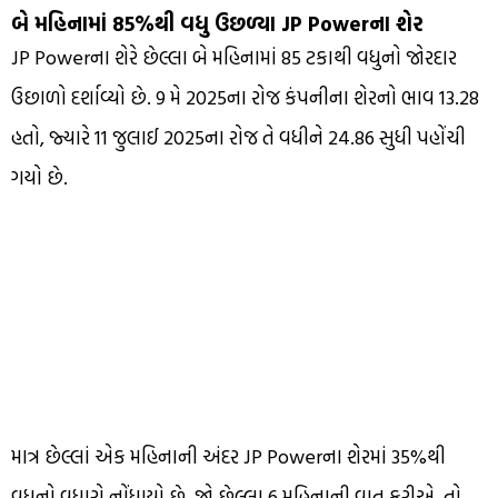
બે મહિનામાં 85%થી વધુ ઉછળ્યા JP Powerના શેર
JP Powerના શેરે છેલ્લા બે મહિનામાં 85 ટકાથી વધુનો જોરદાર
ઉછાળો દર્શાવ્યો છે. 9 મે 2025ના રોજ કંપનીના શેરનો ભાવ ₹13.28
હતો, જ્યારે 11 જુલાઈ 2025ના રોજ તે વધીને ₹24.86 સુધી પહોંચી
ગયો છે.
માત્ર છેલ્લાં એક મહિનાની અંદર JP Powerના શેરમાં 35%થી
વધુનો વધારો નોંધાયો છે. જો છેલ્લા 6 મહિનાની વાત કરીએ, તો