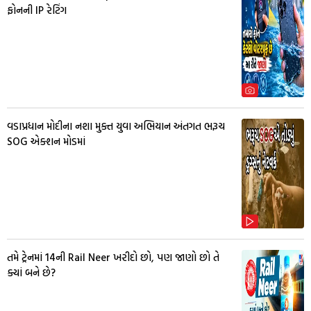
ફોનની IP રેટિંગ
વડાપ્રધાન મોદીના નશા મુક્ત યુવા અભિયાન અંતગત ભરૂચ
SOG એક્શન મોડમાં
તમે ટ્રેનમાં ₹14ની Rail Neer ખરીદો છો, પણ જાણો છો તે
ક્યાં બને છે?