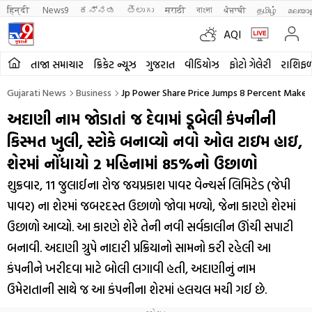
हिन्दी 
News9
ಕನ್ನಡ
తెలుగు
मराठी
বাংলা
ਪੰਜਾਬੀ
தமிழ்
മലയാ
AQI
તાજા સમાચાર
ક્રિકેટ ન્યૂઝ
ગુજરાત
વીડિયોઝ
ફોટો ગેલેરી
રાશિફ
Gujarati News
Business
Jp Power Share Price Jumps 8 Percent Make N
અદાણી નામ જોડાતાં જ દેવામાં ડૂબેલી કંપનીની
કિસ્મત ખુલી, સ્ટોકે બનાવ્યો નવો ઓલ ટાઇમ હાઇ,
શેરમાં નોંધાયો 2 મહિનામાં 85%નો ઉછાળો
શુક્રવાર, 11 જુલાઈના રોજ જયપ્રકાશ પાવર વેન્ચર્સ લિમિટેડ (જેપી
પાવર) ના શેરમાં જબરદસ્ત ઉછાળો જોવા મળ્યો, જેના કારણે શેરમાં
ઉછાળો આવ્યો. આ કારણે શેરે તેની નવી સર્વકાલીન ઊંચી સપાટી
બનાવી. અદાણી ગ્રુપે નાદારી પ્રક્રિયાનો સામનો કરી રહેલી આ
કંપનીને ખરીદવા માટે બોલી લગાવી હતી, અદાણીનું નામ
ઉમેરાતાની સાથે જ આ કંપનીના શેરમાં હલચલ મચી ગઈ છે.