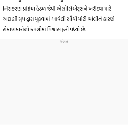
નિરાકરણ પ્રક્રિયા હેઠળ જેપી એસોસિએટ્સને ખરીદવા માટે
અદાણી ગ્રુપ દ્વારા મૂકવામાં આવેલી સૌથી મોટી બોલીને કારણે
રોકાણકારોનો કંપનીમાં વિશ્વાસ ફરી વધ્યો છે.