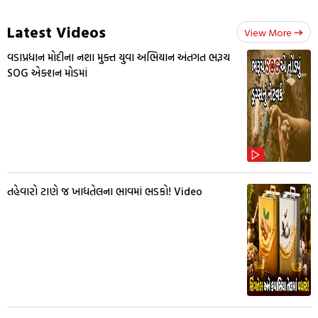
Latest Videos
View More
વડાપ્રધાન મોદીના નશા મુક્ત યુવા અભિયાન અંતગત ભરૂચ
SOG એક્શન મોડમાં
તહેવારો ટાણે જ ખાદ્યતેલના ભાવમાં ભડકો! Video