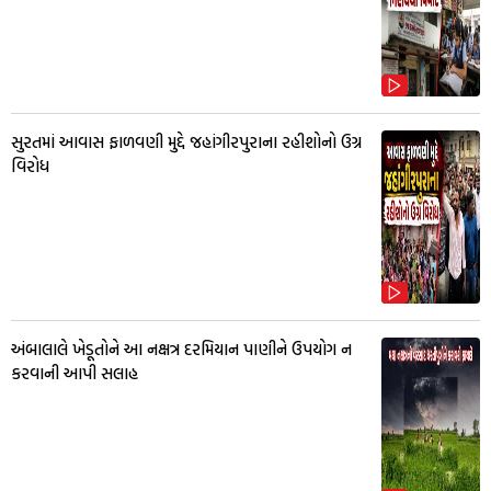
સુરતમાં આવાસ ફાળવણી મુદ્દે જહાંગીરપુરાના રહીશોનો ઉગ્ર
વિરોધ
અંબાલાલે ખેડૂતોને આ નક્ષત્ર દરમિયાન પાણીને ઉપયોગ ન
કરવાની આપી સલાહ