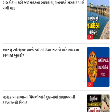
રાજકોટમાં ફરી જળસંકટના ભણકારા, મનપાએ સરકાર પાસે
માગી મદદ
આજનું રાશિફળ: આજે કઈ રાશિના જાતકો માટે ભાગ્યના
દરવાજા ખુલશે?
વડોદરામાં શાળાના વિદ્યાર્થીઓને દુકાનોમાં ભણાવવાની
દરખાસ્તથી વિવાદ