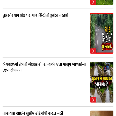
તુલસીશ્યામ રોડ પર ચાર સિંહોનો દુર્લભ નજારો
બેચરાજીમાં તંત્રની બેદરકારી! શાળાએ જતા માસૂમ બાળકોના
જીવ જોખમમાં
નારાયણ સાઈને સુપ્રીમ કોર્ટમાંથી રાહત નહીં