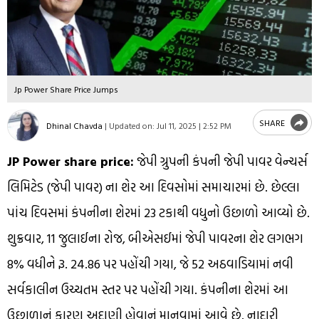
Jp Power Share Price Jumps
SHARE
Dhinal Chavda
|
Updated on:
Jul 11, 2025 | 2:52 PM
JP Power share price:
જેપી ગ્રુપની કંપની જેપી પાવર વેન્ચર્સ
લિમિટેડ (જેપી પાવર) ના શેર આ દિવસોમાં સમાચારમાં છે. છેલ્લા
પાંચ દિવસમાં કંપનીના શેરમાં 23 ટકાથી વધુનો ઉછાળો આવ્યો છે.
શુક્રવાર, 11 જુલાઈના રોજ, બીએસઈમાં જેપી પાવરના શેર લગભગ
8% વધીને રૂ. 24.86 પર પહોંચી ગયા, જે 52 અઠવાડિયામાં નવી
સર્વકાલીન ઉચ્ચતમ સ્તર પર પહોંચી ગયા. કંપનીના શેરમાં આ
ઉછાળાનું કારણ અદાણી હોવાનું માનવામાં આવે છે. નાદારી