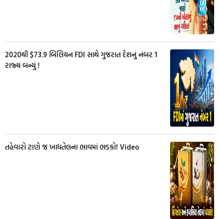
2020થી $73.9 બિલિયન FDI સાથે ગુજરાત દેશનું નંબર 1
રાજ્ય બન્યું !
તહેવારો ટાણે જ ખાદ્યતેલના ભાવમાં ભડકો! Video