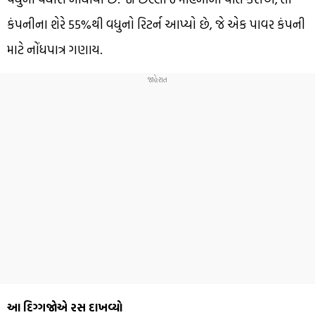
કંપનીના શેરે 55%થી વધુનો રિટર્ન આપ્યો છે, જે એક પાવર કંપની
માટે નોંધપાત્ર ગણાય.
આ દિગ્ગજોએ રસ દાખવ્યો