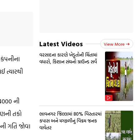
Latest Videos
View More
વરસાદના કારણે ખેડૂતોની ચિંતામાં
 કંપનીના
વધારો, કિશાન સંઘનો ગ્રાઉન્ડ સર્વે
થઈ ત્યારથી
ૂ 4000 ની
કાણની તકો
ભાવનગર જિલ્લામાં 80% વિસ્તારમાં
કપાસ અને મગફળીનું વિક્રમ જનક
ોકની ગતિ જોવા
વાવેતર