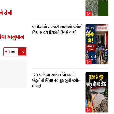
ે તેની
વાલીઓનો સરકારી શાળાઓ પ્રત્યેનો
વિશ્વાસ હવે દિવસેને દિવસે વધ્યો
તેવા અનુમાન
LIVE
TV
₹120 કરોડના ટાઈડલ ડેમે વધારી
ખેડૂતોની ચિંતા! 40 ફૂટ સુધી જમીન
ધોવાઈ