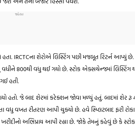
ઈ જશે અને તેનો બજાર હિસ્સો વધશે.
હતા. IRCTCના શેરોએ લિસ્ટિંગ પછી મજબૂત રિટર્ન આપ્યું છે.
ધુ વધીને 800થી વધુ થઈ ગયો છે. સ્ટોક એક્સચેન્જમાં લિસ્ટિંગ 
 ગઈ હતી.
ો હતો. જે બાદ શેરમાં કરેક્શન જોવા મળ્યું હતું. બાદમાં શેર ર
કરતા વધુ વખત રીતરણ આપી ચુક્યો છે. હવે સ્પ્લિટબાદ ફરી રો
રીદીનો અભિપ્રાય આપી રહ્યા છે. જોકે તેમનું કહેવું છે કે સ્ટ