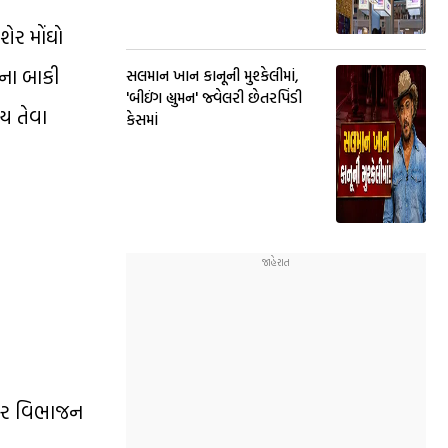
શેર મોંઘો
ેના બાકી
સલમાન ખાન કાનૂની મુશ્કેલીમાં,
'બીઇંગ હ્યુમન' જ્વેલરી છેતરપિંડી
ાય તેવા
કેસમાં
શેર વિભાજન