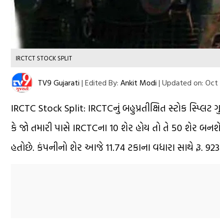
IRCTCT STOCK SPLIT
TV9 Gujarati
|
Edited By:
Ankit Modi
|
Updated on:
Oct 
IRCTC Stock Split: IRCTCનું બહુપ્રતીક્ષિત સ્ટોક સ્પ્લિટ
કે જો તમારી પાસે IRCTCના 10 શેર હોય તો તે 50 શેર બન
હતોછે. કંપનીનો શેર આજે 11.74 ટકાના વધારા સાથે રૂ. 92