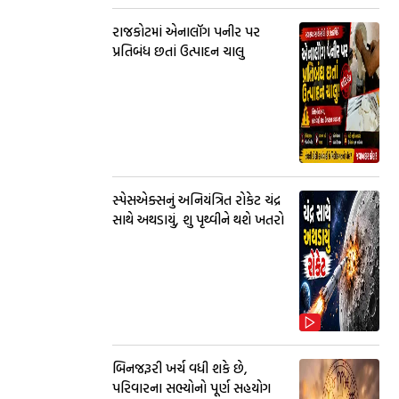
રાજકોટમાં એનાલૉગ પનીર પર
પ્રતિબંધ છતાં ઉત્પાદન ચાલુ
સ્પેસએક્સનું અનિયંત્રિત રોકેટ ચંદ્ર
સાથે અથડાયું, શુ પૃથ્વીને થશે ખતરો
બિનજરૂરી ખર્ચ વધી શકે છે,
પરિવારના સભ્યોનો પૂર્ણ સહયોગ