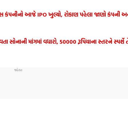
 કંપનીનો આજે IPO ખુલ્યો, રોકાણ પહેલા જાણો કંપની અન
સોનાની માંગમાં વધારો, 50000 રૂપિયાના સ્તરને સ્પર્શે 