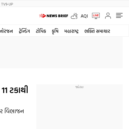
TV9-UP
AQI
નોરંજન
ટ્રેન્ડિંગ
ટોપિક
કૃષિ
મહારાષ્ટ્ર
ભક્તિ સમાચાર
 11 ટકાથી
શેર વિભાજન