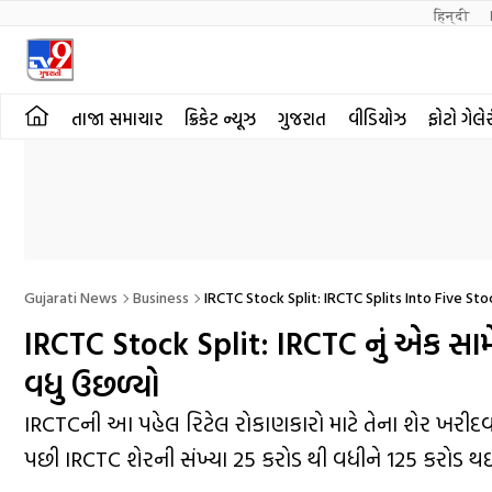
हिन्दी 
તાજા સમાચાર
ક્રિકેટ ન્યૂઝ
ગુજરાત
વીડિયોઝ
ફોટો ગેલે
Gujarati News
Business
IRCTC Stock Split: IRCTC Splits Into Five S
IRCTC Stock Split: IRCTC નું એક સામે પ
વધુ ઉછળ્યો
IRCTCની આ પહેલ રિટેલ રોકાણકારો માટે તેના શેર ખરી
પછી IRCTC શેરની સંખ્યા 25 કરોડ થી વધીને 125 કરોડ થ