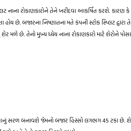
્લિટ નાના રોકાણકારોને તેને ખરીદવા આકર્ષિત કરશે. કારણ કે 
ોય છે. બજારના નિષ્ણાતના મતે કંપની સ્ટોક સ્પ્લિટ દ્વારા ત
 શેર મળે છે. તેનો મુખ્ય ધ્યેય નાના રોકાણકારો માટે શેરોને પોસ
દવાનું સરળ બનાવશે જેમનો બજાર હિસ્સો લગભગ 45 ટકા છે. 