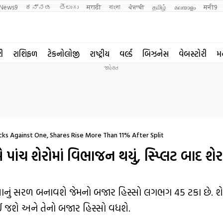
News9
ಕನ್ನಡ
తెలుగు
मराठी
বাংলা
ਪੰਜਾਬੀ
தமிழ்
മലയാളം
मनी9
રી
રાશિફળ
ટેકનોલોજી
રાષ્ટ્રીય
વર્લ્ડ
બિઝનેસ
વેબસ્ટોરી
મ
tocks Against One, Shares Rise More Than 11% After Split
ાંચ શેરોમાં વિભાજન થયું, સ્પ્લિટ બાદ શેર
દવાનું સરળ બનાવશે જેમનો બજાર હિસ્સો લગભગ 45 ટકા છે. 
ઈ જશે અને તેનો બજાર હિસ્સો વધશે.