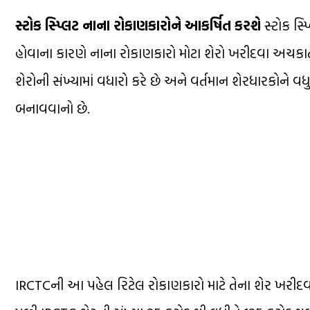
સ્ટોક સ્પ્લિટ નાના રોકાણકારોને આકર્ષિત કરશે
સ્ટોક સ્પ
હોવાના કારણે નાના રોકાણકારો મોટા શેરો ખરીદવા અચકાતા હ
શેરોની સંખ્યામાં વધારો કરે છે અને વર્તમાન શેરધારકોને વધુ
બનાવવાનો છે.
IRCTCની આ પહેલ રિટેલ રોકાણકારો માટે તેના શેર ખરી