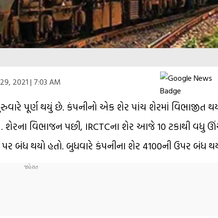
29, 2021 | 7:03 AM
 ગુરુવારે પૂર્ણ થયું છે. કંપનીનો એક શેર પાંચ શેરમાં વિભાજીત
શે. શેરના વિભાજન પછી, IRCTCના શેર આજે 10 ટકાથી વધુ ઊંચા
3 પર બંધ થયો હતો. બુધવારે કંપનીના શેર 4100ની ઉપર બંધ થય