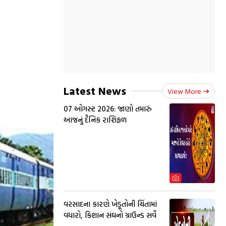
Latest News
View More
07 ઓગસ્ટ 2026: જાણો તમારું
આજનું દૈનિક રાશિફળ
વરસાદના કારણે ખેડૂતોની ચિંતામાં
વધારો, કિશાન સંઘનો ગ્રાઉન્ડ સર્વે