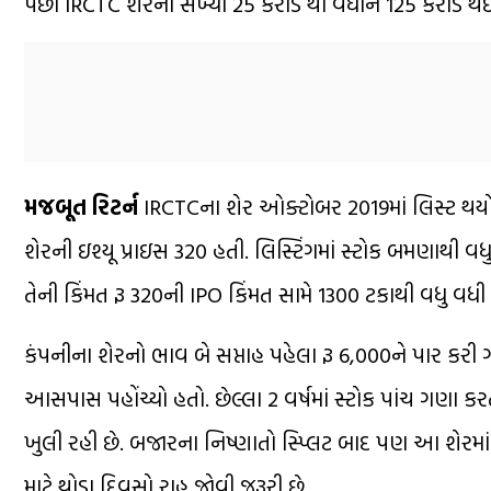
પછી IRCTC શેરની સંખ્યા 25 કરોડ થી વધીને 125 કરોડ થ
મજબૂત રિટર્ન
IRCTCના શેર ઓક્ટોબર 2019માં લિસ્ટ થયો 
શેરની ઇશ્યૂ પ્રાઇસ 320 હતી. લિસ્ટિંગમાં સ્ટોક બમણાથી વ
તેની કિંમત રૂ 320ની IPO કિંમત સામે 1300 ટકાથી વધુ વધી
કંપનીના શેરનો ભાવ બે સપ્તાહ પહેલા રૂ 6,000ને પાર કરી ગય
આસપાસ પહોંચ્યો હતો. છેલ્લા 2 વર્ષમાં સ્ટોક પાંચ ગણા 
ખુલી રહી છે. બજારના નિષ્ણાતો સ્પ્લિટ બાદ પણ આ શેરમાં ખ
માટે થોડા દિવસો રાહ જોવી જરૂરી છે.