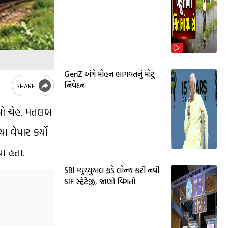
GenZ અંગે મોહન ભાગવતનું મોટું
નિવેદન
SHARE
 થયો ચેહ. મતલબ
 વેપાર કર્યો
ા હતા.
SBI મ્યુચ્યુઅલ ફંડે લોન્ચ કરી નવી
SIF સ્ટ્રેટેજી, જાણો વિગતો