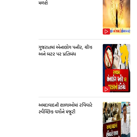
મળશે
ગુજરાતમાં એનાલોગ પનીર, ચીઝ
અને બટર પર પ્રતિબંધ
અમદાવાદની શાળાઓમાં રવિવારે
સ્વૈચ્છિક વર્ગોને મંજૂરી