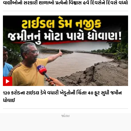
વાલીઓનો સરકારી શાળાઓ પ્રત્યેનો વિશ્વાસ હવે દિવસેને દિવસે વધ્યો
₹120 કરોડના ટાઈડલ ડેમે વધારી ખેડૂતોની ચિંતા! 40 ફૂટ સુધી જમીન
ધોવાઈ