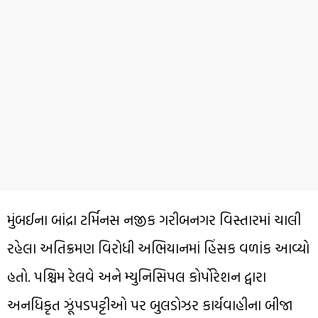
મુંબઈના બાંદ્રા ટર્મિનસ નજીક ગરીબનગર વિસ્તારમાં ચાલી
રહેલા અતિક્રમણ વિરોધી અભિયાનમાં હિંસક વળાંક આવ્યો
હતો. પશ્ચિમ રેલવે અને મ્યુનિસિપલ કોર્પોરેશન દ્વારા
અનધિકૃત ઝૂંપડપટ્ટીઓ પર બુલડોઝર કાર્યવાહીના બીજા