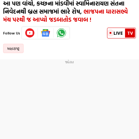
આ પણ વાંચો, કચ્છના માંડવીમાં સ્વામિનારાયણ સંતના
નિવેદનથી બ્રહ્મ સમાજમાં ભારે રોષ,
ભાજપના ધારાસભ્યે
મંચ પરથી જ આપ્યો જડબાતોડ જવાબ !
LIVE
TV
Follow Us
મહારાષ્ટ્ર