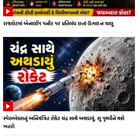
રાજકોટમાં એનાલૉગ પનીર પર પ્રતિબંધ છતાં ઉત્પાદન ચાલુ
સ્પેસએક્સનું અનિયંત્રિત રોકેટ ચંદ્ર સાથે અથડાયું, શુ પૃથ્વીને થશે
ખતરો