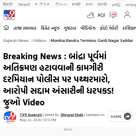
हिन्दी 
News9
ಕನ್ನಡ
తెలుగు
मराठी
বাংলা
ਪੰਜਾਬੀ
தமிழ்
മലയാ
AQI
તાજા સમાચાર
ક્રિકેટ ન્યૂઝ
ગુજરાત
વીડિયોઝ
ફોટો ગેલેરી
રાશિફ
Gujarati News
Videos
Mumbai Bandra Terminus Garib Nagar Saddam A
Breaking News : બાંદ્રા પૂર્વમાં
અતિક્રમણ હટાવવાની કામગીરી
દરમિયાન પોલીસ પર પથ્થરમારો,
આરોપી સદ્દામ અંસારીની ધરપકડ!
જુઓ Video
TV9 Gujarati
|
Edited By:
Dhruval Shah
|
Updated on:
SHARE
May 22, 2026 | 12:13 PM