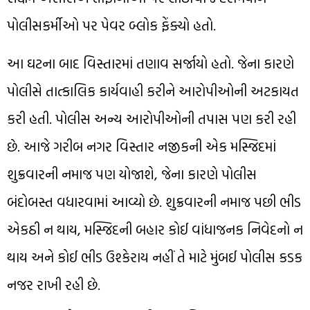
પોલીસકર્મીઓ પર પેવર બ્લોક ફેંક્યો હતો.
આ ઘટના બાદ વિસ્તારમાં તણાવ સર્જાયો હતો. જેના કારણે
પોલીસે તાત્કાલિક કાર્યવાહી કરીને આરોપીઓની અટકાયત
કરી હતી. પોલીસ અન્ય આરોપીઓની તપાસ પણ કરી રહી
છે. આજે ગરીબ નગર વિસ્તાર નજીકની એક મસ્જિદમાં
શુક્રવારની નમાજ પણ યોજાશે, જેના કારણે પોલીસ
બંદોબસ્ત વધારવામાં આવ્યો છે. શુક્રવારની નમાજ પછી ભીડ
એકઠી ન થાય, મસ્જિદની બહાર કોઈ વાંધાજનક નિવેદનો ન
થાય અને કોઈ ભીડ ઉશ્કેરાય નહીં તે માટે મુંબઈ પોલીસ કડક
નજર રાખી રહી છે.