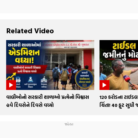
Related Video
વાલીઓનો સરકારી શાળાઓ પ્રત્યેનો વિશ્વાસ
₹120 કરોડના ટાઈડલ 
હવે દિવસેને દિવસે વધ્યો
ચિંતા! 40 ફૂટ સુધી