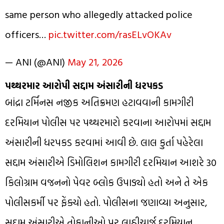
same person who allegedly attacked police
officers…
pic.twitter.com/rasELvOKAv
— ANI (@ANI)
May 21, 2026
પથ્થરમાર આરોપી સદ્દામ અંસારીની ધરપકડ
બાંદ્રા ટર્મિનસ નજીક અતિક્રમણ હટાવવાની કામગીરી
દરમિયાન પોલીસ પર પથ્થરમારો કરવાના આરોપમાં સદ્દામ
અંસારીની ધરપકડ કરવામાં આવી છે. લાલ કુર્તા પહેરેલા
સદ્દામ અંસારીએ ડિમોલિશન કામગીરી દરમિયાન આશરે 30
કિલોગ્રામ વજનનો પેવર બ્લોક ઉપાડ્યો હતો અને તે એક
પોલીસકર્મી પર ફેંક્યો હતો. પોલીસના જણાવ્યા અનુસાર,
સદ્દામ અંસારીએ તોફાનીઓ પર લાઠીચાર્જ દરમિયાન