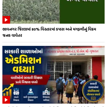
ભાવનગર જિલ્લામાં 80% વિસ્તારમાં કપાસ અને મગફળીનું વિક્રમ
જનક વાવેતર